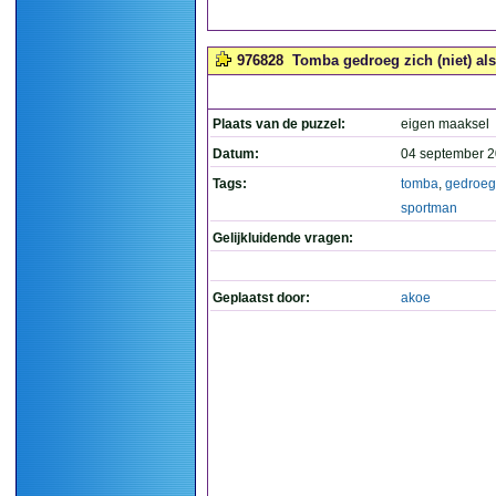
976828
Tomba gedroeg zich (niet) als 
Plaats van de puzzel:
eigen maaksel
Datum:
04 september 2
Tags:
tomba
,
gedroeg
sportman
Gelijkluidende vragen:
Geplaatst door:
akoe