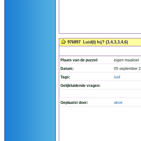
976897
Luid(t) hij? (3,4,3,3,4,6)
Plaats van de puzzel:
eigen maaksel
Datum:
05 september 2
Tags:
luid
Gelijkluidende vragen:
Geplaatst door:
akoe