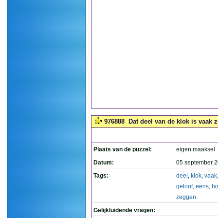
976888
Dat deel van de klok is vaak 
Plaats van de puzzel:
eigen maaksel
Datum:
05 september 2
Tags:
deel
,
klok
,
vaak
geloof
,
eens
,
ho
zeggen
Gelijkluidende vragen: