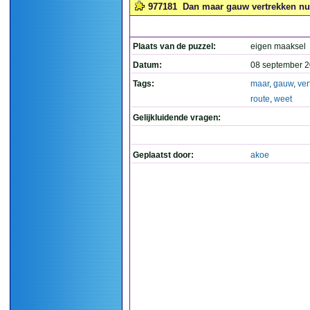
977181
Dan maar gauw vertrekken nu i
Plaats van de puzzel:
eigen maaksel
Datum:
08 september 2
Tags:
maar
,
gauw
,
ver
route
,
weet
Gelijkluidende vragen:
Geplaatst door:
akoe