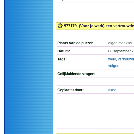
977179
(Voor je werk) een vertrouwde
Plaats van de puzzel:
eigen maaksel
Datum:
08 september 2
Tags:
werk
,
vertrouw
volgen
Gelijkluidende vragen:
Geplaatst door:
akoe