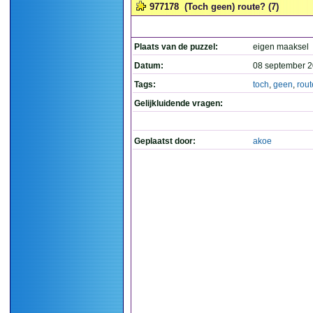
977178
(Toch geen) route? (7)
Plaats van de puzzel:
eigen maaksel
Datum:
08 september 2
Tags:
toch
,
geen
,
rout
Gelijkluidende vragen:
Geplaatst door:
akoe