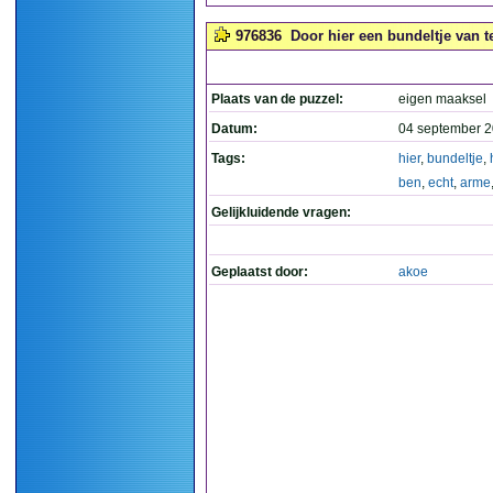
976836
Door hier een bundeltje van t
Plaats van de puzzel:
eigen maaksel
Datum:
04 september 2
Tags:
hier
,
bundeltje
,
ben
,
echt
,
arme
Gelijkluidende vragen:
Geplaatst door:
akoe