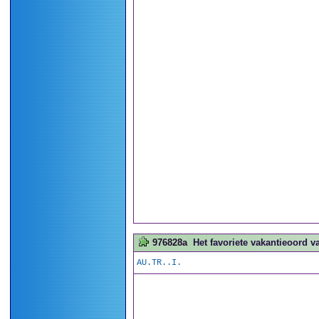
976828a
Het favoriete vakantieoord v
AU.TR..I.