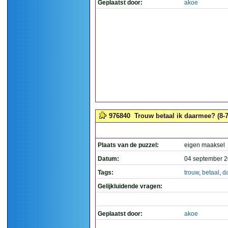
Geplaatst door:
akoe
976840
Trouw betaal ik daarmee? (8-7
Plaats van de puzzel:
eigen maaksel
Datum:
04 september 2
Tags:
trouw
,
betaal
,
d
Gelijkluidende vragen:
Geplaatst door:
akoe