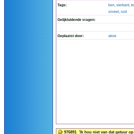
Tags:
ben
,
vierkant
,
t
zoveel
,
rust
Gelijkluidende vragen:
Geplaatst door:
akoe
976891
'Ik hou niet van dat getuur op