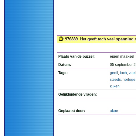
976889
Het geeft toch veel spanning 
Plaats van de puzzel:
eigen maaksel
Datum:
05 september 2
Tags:
geeft
,
toch
,
veel
steeds
,
horloge
kijken
Gelijkluidende vragen:
Geplaatst door:
akoe