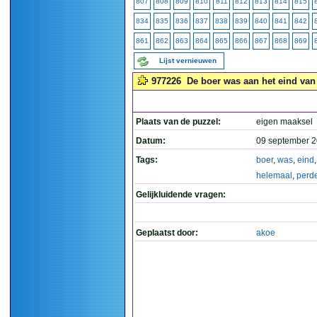
807
808
809
810
811
812
813
814
815
834
835
836
837
838
839
840
841
842
861
862
863
864
865
866
867
868
869
Lijst vernieuwen
977226
De boer was aan het eind van 
Plaats van de puzzel:
eigen maaksel
Datum:
09 september 2
Tags:
boer
,
was
,
eind
helemaal
,
perd
Gelijkluidende vragen:
Geplaatst door:
akoe