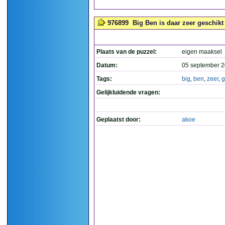
976899
Big Ben is daar zeer geschikt v
Plaats van de puzzel:
eigen maaksel
Datum:
05 september 2
Tags:
big
,
ben
,
zeer
,
g
Gelijkluidende vragen:
Geplaatst door:
akoe