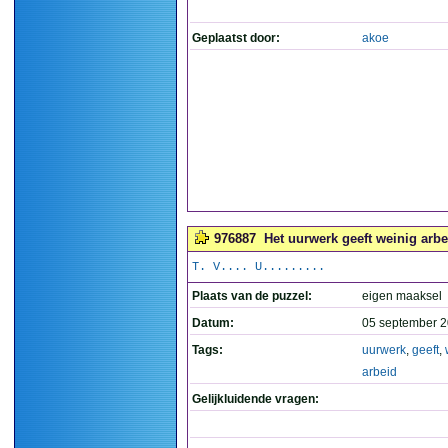
Geplaatst door:
akoe
976887
Het uurwerk geeft weinig arbe
T. V.... U.........
Plaats van de puzzel:
eigen maaksel
Datum:
05 september 2
Tags:
uurwerk
,
geeft
,
arbeid
Gelijkluidende vragen: