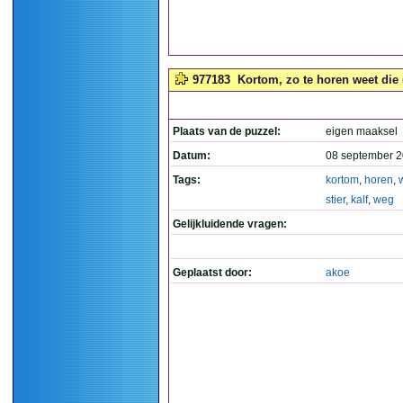
977183
Kortom, zo te horen weet die (
Plaats van de puzzel:
eigen maaksel
Datum:
08 september 2
Tags:
kortom
,
horen
,
stier
,
kalf
,
weg
Gelijkluidende vragen:
Geplaatst door:
akoe