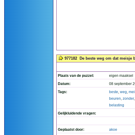
977182
De beste weg om dat meisje bi
Plaats van de puzzel:
eigen maaksel
Datum:
08 september 2
Tags:
beste
,
weg
,
mei
beuren
,
zonder
belasting
Gelijkluidende vragen:
Geplaatst door:
akoe