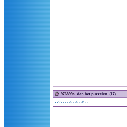
976899a
Aan het puzzelen. (17)
..O.....O..O..E..