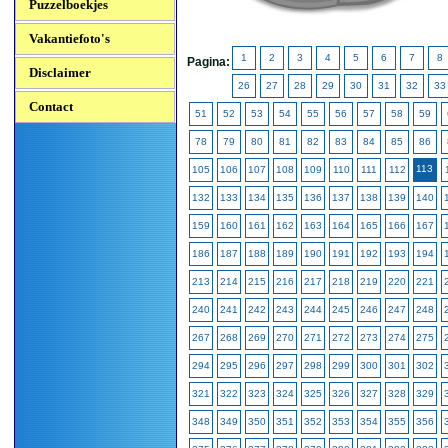
Puzzelboekjes
Vakantiefoto's
1
2
3
4
5
6
7
8
Pagina:
Disclaimer
26
27
28
29
30
31
32
33
Contact
51
52
53
54
55
56
57
58
59
78
79
80
81
82
83
84
85
86
113
105
106
107
108
109
110
111
112
132
133
134
135
136
137
138
139
140
159
160
161
162
163
164
165
166
167
186
187
188
189
190
191
192
193
194
213
214
215
216
217
218
219
220
221
240
241
242
243
244
245
246
247
248
267
268
269
270
271
272
273
274
275
294
295
296
297
298
299
300
301
302
321
322
323
324
325
326
327
328
329
348
349
350
351
352
353
354
355
356