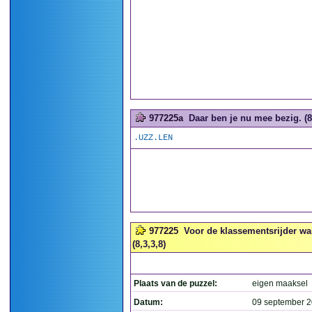
977225a
Daar ben je nu mee bezig. (8
.UZZ.LEN
977225
Voor de klassementsrijder wa
(8,3,3,8)
Plaats van de puzzel:
eigen maaksel
Datum:
09 september 2