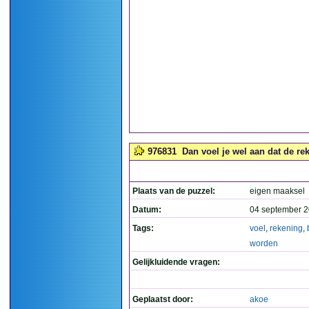
976831
Dan voel je wel aan dat de re
Plaats van de puzzel:
eigen maaksel
Datum:
04 september 2
Tags:
voel
,
rekening
,
worden
Gelijkluidende vragen:
Geplaatst door:
akoe