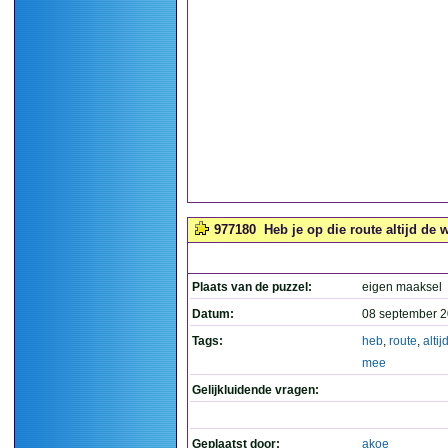
977180
Heb je op die route altijd de 
Plaats van de puzzel:
eigen maaksel
Datum:
08 september 2
Tags:
heb
,
route
,
altij
mee
Gelijkluidende vragen:
Geplaatst door:
akoe