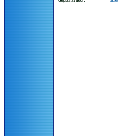
Geplaatst door:
akoe