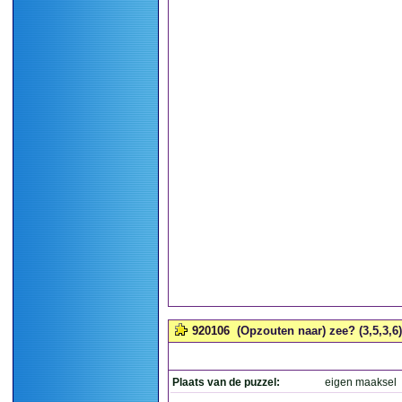
920106
(Opzouten naar) zee? (3,5,3,6)
Plaats van de puzzel:
eigen maaksel