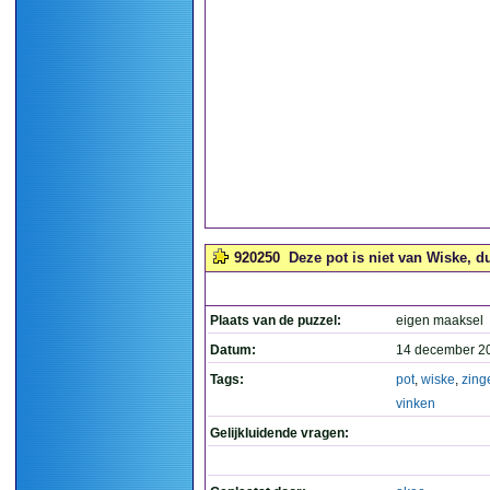
920250
Deze pot is niet van Wiske, d
Plaats van de puzzel:
eigen maaksel
Datum:
14 december 2
Tags:
pot
,
wiske
,
zing
vinken
Gelijkluidende vragen: