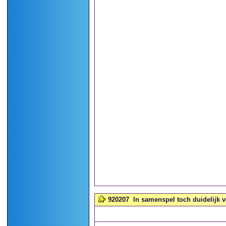
920207
In samenspel toch duidelijk v