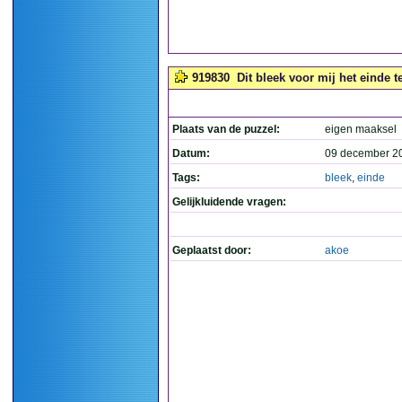
919830
Dit bleek voor mij het einde te 
Plaats van de puzzel:
eigen maaksel
Datum:
09 december 2
Tags:
bleek
,
einde
Gelijkluidende vragen:
Geplaatst door:
akoe