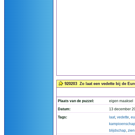
920203
Zo laat een vedette bij de Eu
Plaats van de puzzel:
eigen maaksel
Datum:
13 december 2
Tags:
laat
,
vedette
,
eu
kampioenscha
blijdschap
,
zien