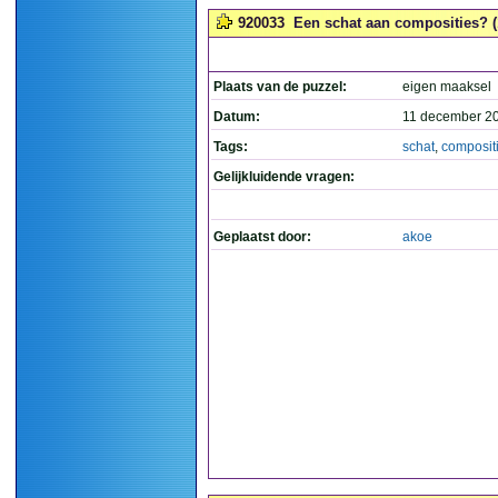
920033
Een schat aan composities? (
Plaats van de puzzel:
eigen maaksel
Datum:
11 december 2
Tags:
schat
,
composit
Gelijkluidende vragen:
Geplaatst door:
akoe