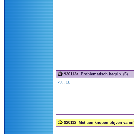
920112a
Problematisch begrip. (6)
PU..EL
920112
Met tien knopen blijven varen