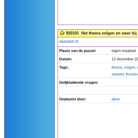
920101
Het thema volgen en weer bij 
ANAGRAPJE
Plaats van de puzzel:
eigen maaksel
Datum:
12 december 2
Tags:
thema
,
volgen
,
zeepier
,
thuisk
Gelijkluidende vragen:
Geplaatst door:
akoe