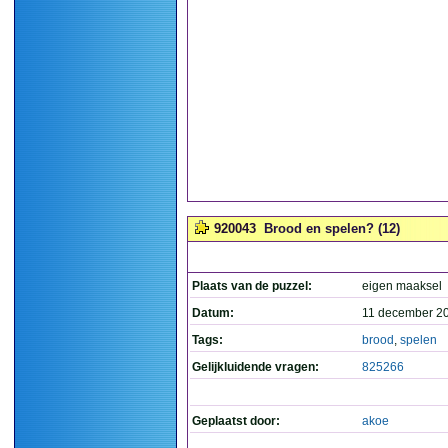
920043
Brood en spelen? (12)
Plaats van de puzzel:
eigen maaksel
Datum:
11 december 2
Tags:
brood
,
spelen
Gelijkluidende vragen:
825266
Geplaatst door:
akoe