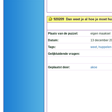
920209
Dan weet je al hoe je moet hu
Plaats van de puzzel:
eigen maaksel
Datum:
13 december 2
Tags:
weet
,
huppelen
Gelijkluidende vragen:
Geplaatst door:
akoe