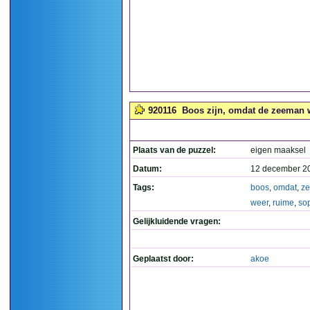
920116
Boos zijn, omdat de zeeman w
Plaats van de puzzel:
eigen maaksel
Datum:
12 december 2
Tags:
boos
,
omdat
,
z
weer
,
ruime
,
so
Gelijkluidende vragen:
Geplaatst door:
akoe