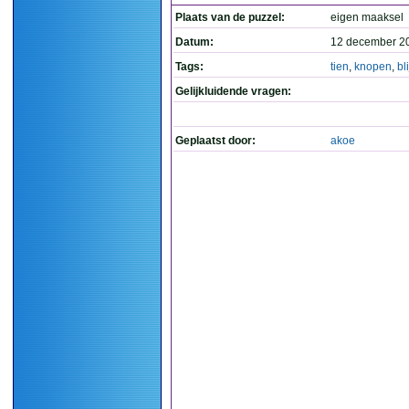
Plaats van de puzzel:
eigen maaksel
Datum:
12 december 2
Tags:
tien
,
knopen
,
bl
Gelijkluidende vragen:
Geplaatst door:
akoe