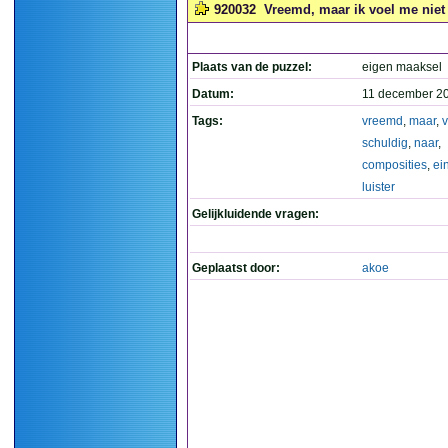
920032
Vreemd, maar ik voel me niet s
Plaats van de puzzel:
eigen maaksel
Datum:
11 december 2
Tags:
vreemd
,
maar
,
v
schuldig
,
naar
,
composities
,
ei
luister
Gelijkluidende vragen:
Geplaatst door:
akoe