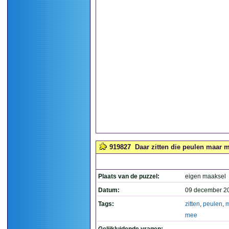
919827
Daar zitten die peulen maar 
Plaats van de puzzel:
eigen maaksel
Datum:
09 december 2
Tags:
zitten
,
peulen
,
m
mee