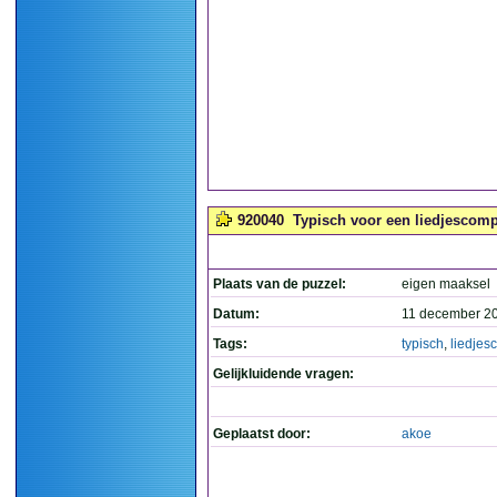
920040
Typisch voor een liedjescompo
Plaats van de puzzel:
eigen maaksel
Datum:
11 december 2
Tags:
typisch
,
liedjes
Gelijkluidende vragen:
Geplaatst door:
akoe