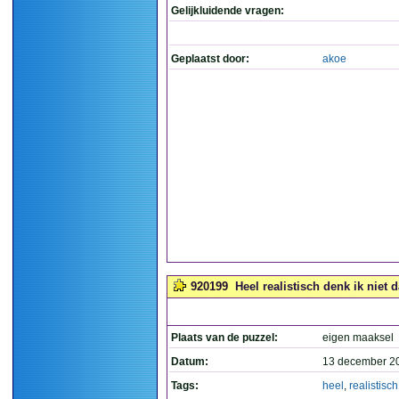
Gelijkluidende vragen:
Geplaatst door:
akoe
920199
Heel realistisch denk ik niet d
Plaats van de puzzel:
eigen maaksel
Datum:
13 december 2
Tags:
heel
,
realistisch