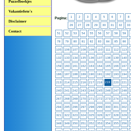
Puzzelboekjes
Vakantiefoto's
1
2
3
4
5
6
7
8
Pagina:
Disclaimer
26
27
28
29
30
31
32
33
Contact
51
52
53
54
55
56
57
58
59
78
79
80
81
82
83
84
85
86
105
106
107
108
109
110
111
112
113
132
133
134
135
136
137
138
139
140
159
160
161
162
163
164
165
166
167
186
187
188
189
190
191
192
193
194
219
213
214
215
216
217
218
220
221
240
241
242
243
244
245
246
247
248
267
268
269
270
271
272
273
274
275
294
295
296
297
298
299
300
301
302
321
322
323
324
325
326
327
328
329
348
349
350
351
352
353
354
355
356