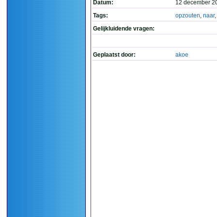
Datum:
12 december 2
Tags:
opzouten
,
naar
Gelijkluidende vragen:
Geplaatst door:
akoe