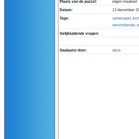
Plaats van de puzzel:
eigen maaksel
Datum:
13 december 2
Tags:
samenspel
,
toc
verschillende
,
t
Gelijkluidende vragen:
Geplaatst door:
akoe