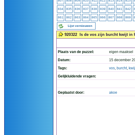
807
808
809
810
811
812
813
814
815
834
835
836
837
838
839
840
841
842
861
862
863
864
865
866
867
868
869
Lijst vernieuwen
920322
Is de vos zijn burcht kwijt in 
Plaats van de puzzel:
eigen maaksel
Datum:
15 december 2
Tags:
vos
,
burcht
,
kwij
Gelijkluidende vragen:
Geplaatst door:
akoe