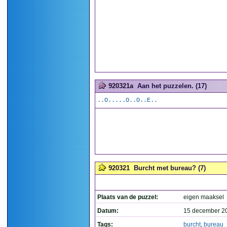
920321a
Aan het puzzelen. (17)
..O.....O..O..E..
920321
Burcht met bureau? (7)
Plaats van de puzzel:
eigen maaksel
Datum:
15 december 2
Tags:
burcht
,
bureau