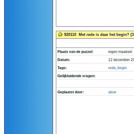
920110
Met rede is daar het begin? (3
Plaats van de puzzel:
eigen maaksel
Datum:
12 december 2
Tags:
rede
,
begin
Gelijkluidende vragen:
Geplaatst door:
akoe