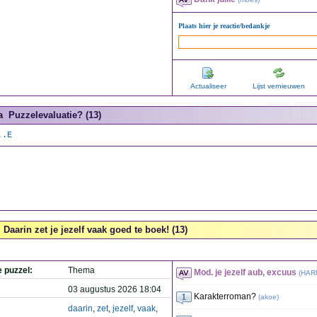
Plaats hier je reactie/bedankje
Actualiseer
Lijst vernieuwen
a
Puzzelevaluatie? (13)
..E
Daarin zet je jezelf vaak goed te boek! (13)
e puzzel:
Thema
Mod. je jezelf aub, excuus
(
HAR
03 augustus 2026 18:04
Karakterroman?
(
akoe
)
daarin
,
zet
,
jezelf
,
vaak
,