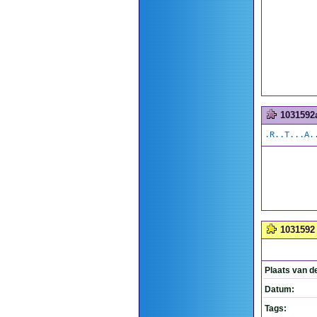
1031592
.R..T...A.
1031592
Plaats van d
Datum:
Tags: