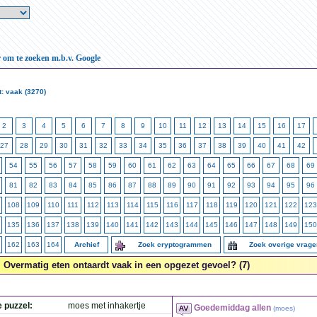
r om te zoeken m.b.v. Google
: vaak (3270)
2
3
4
5
6
7
8
9
10
11
12
13
14
15
16
17
27
28
29
30
31
32
33
34
35
36
37
38
39
40
41
42
54
55
56
57
58
59
60
61
62
63
64
65
66
67
68
69
81
82
83
84
85
86
87
88
89
90
91
92
93
94
95
96
108
109
110
111
112
113
114
115
116
117
118
119
120
121
122
123
135
136
137
138
139
140
141
142
143
144
145
146
147
148
149
150
162
163
164
Archief
Zoek cryptogrammen
Zoek overige vrag
Overmatig eten ontaardt vaak in een opgezet gevoel? (7)
e puzzel:
moes met inhakertje
Goedemiddag allen
(
moes
)