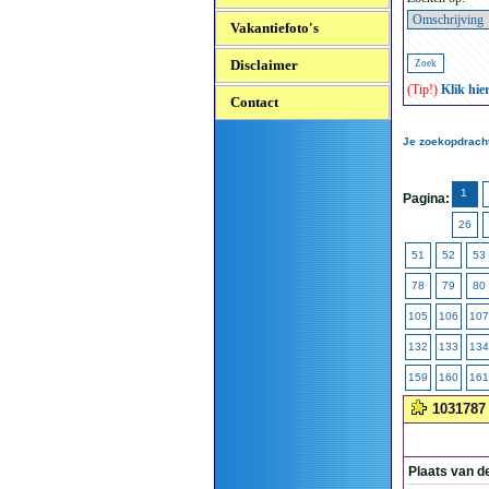
Vakantiefoto's
Disclaimer
(Tip!)
Klik hie
Contact
Je zoekopdracht
1
Pagina:
26
51
52
53
78
79
80
105
106
107
132
133
134
159
160
161
1031787
Plaats van d