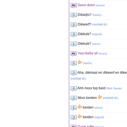
Geen doen
(
moes
)
Dikwijls?
(
HaDe
)
Dikwerf?
(
HARMPJE
)
Dikbuik?
(
mijzelf
)
Dikbuik?
(
akoe
)
Yep HaDe pf
(
moes
)
(
HaDe
)
Aha, dikmaal en dikwerf en dikw
(
HARMPJE
)
Ahh mooi top beid
(
Nick Name
)
Mooi beiden
(
HARMPJE
)
beiden
(
akoe
)
beiden
(
mijzelf
)
Dank jullie
(
moes
)