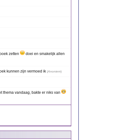
 boek zetten
doei en smakelijk allen
boek kunnen zijn vermoed ik
(
Anoniem
)
et thema vandaag, bakte er niks van