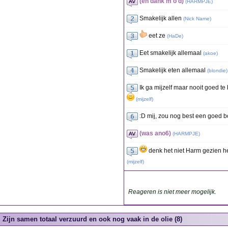
(en dank m o d)
(
HARMPJE
)
Smakelijk allen
(
Nick Name
)
eet ze
(
HaDe
)
Eet smakelijk allemaal
(
akoe
)
Smakelijk eten allemaal
(
blondie
)
Ik ga mijzelf maar nooit goed te
(
mijzelf
)
:D mij, zou nog best een goed 
(was ano6)
(
HARMPJE
)
denk het niet Harm gezien h
(
mijzelf
)
Reageren is niet meer mogelijk.
Zijn samen totaal verzuurd en ook nog vaak in de olie (8)