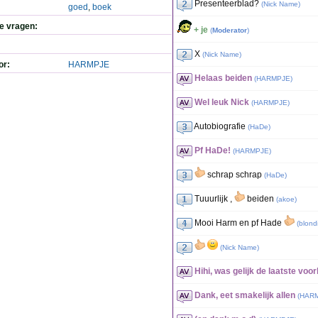
Presenteerblad?
(
Nick Name
)
goed
,
boek
de vragen:
+ je
(
Moderator
)
X
(
Nick Name
)
or:
HARMPJE
Helaas beiden
(
HARMPJE
)
Wel leuk Nick
(
HARMPJE
)
Autobiografie
(
HaDe
)
Pf HaDe!
(
HARMPJE
)
schrap schrap
(
HaDe
)
Tuuurlijk ,
beiden
(
akoe
)
Mooi Harm en pf Hade
(
blond
(
Nick Name
)
Hihi, was gelijk de laatste voo
Dank, eet smakelijk allen
(
HAR