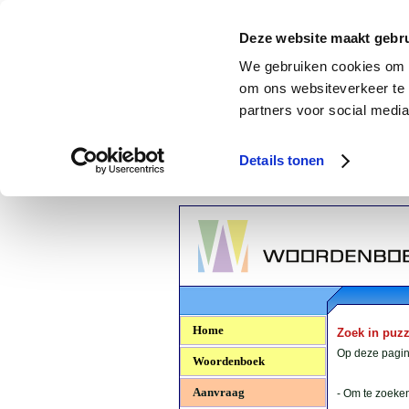
Deze website maakt gebru
We gebruiken cookies om c
om ons websiteverkeer te 
partners voor social media
Details tonen
Woordenboek.NU
Home
Zoek in puz
Op deze pagina
Woordenboek
Aanvraag
- Om te zoeken