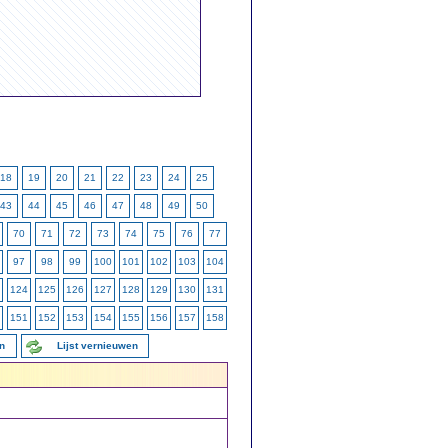
18
19
20
21
22
23
24
25
43
44
45
46
47
48
49
50
70
71
72
73
74
75
76
77
97
98
99
100
101
102
103
104
124
125
126
127
128
129
130
131
151
152
153
154
155
156
157
158
en
Lijst vernieuwen