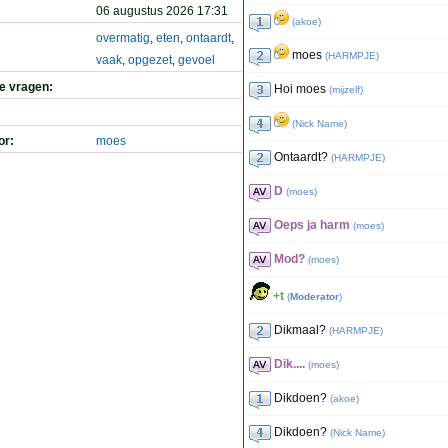
06 augustus 2026 17:31
(
akoe
)
overmatig
,
eten
,
ontaardt
,
moes
(
HARMPJE
)
vaak
,
opgezet
,
gevoel
de vragen:
Hoi moes
(
mijzelf
)
(
Nick Name
)
or:
moes
Ontaardt?
(
HARMPJE
)
D
(
moes
)
Oeps ja harm
(
moes
)
Mod?
(
moes
)
+t
(
Moderator
)
Dikmaal?
(
HARMPJE
)
Dik....
(
moes
)
Dikdoen?
(
akoe
)
Dikdoen?
(
Nick Name
)