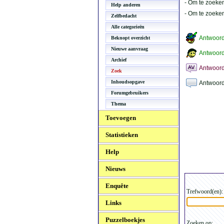
- Om te zoeken
Help anderen
- Om te zoeke
Zelfbedacht
Alle categorieën
Antwoor
Beknopt overzicht
Nieuwe aanvraag
Antwoord
Archief
Antwoord
Zoek
Inhoudsopgave
Antwoord
Forumgebruikers
Thema
Toevoegen
Statistieken
Help
Nieuws
Enquête
Trefwoord(en):
Links
Puzzelboekjes
Zoeken op: