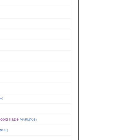
ie
)
rlopig HaDe
(
HARMPJE
)
MPJE
)