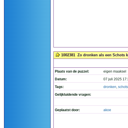
1002381
Zo dronken als een Schots k
Plaats van de puzzel:
eigen maaksel
Datum:
07 juli 2025 17
Tags:
dronken
,
schots
Gelijkluidende vragen:
Geplaatst door:
akoe