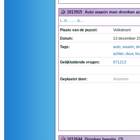
1013915
Auto waarin men dronken acht
L.D.....G..
Plaats van de puzzel:
Volkskrant
Datum:
13 december 2
Tags:
auto
,
waarin
,
dr
achter
,
stuur
,
kru
Gelijkluidende vragen:
971213
Geplaatst door:
Anoniem
1012644
Dronken beestje. (3)