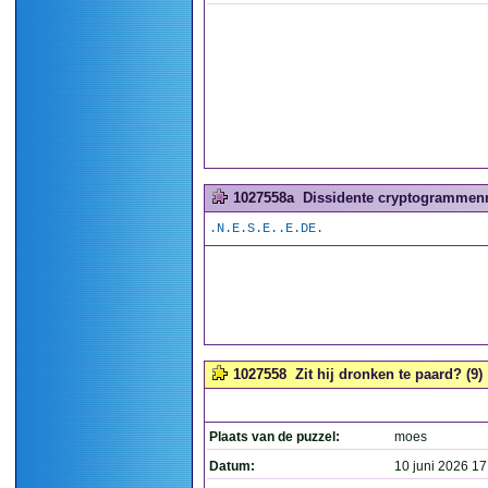
1027558a
Dissidente cryptogrammenm
.N.E.S.E..E.DE.
1027558
Zit hij dronken te paard? (9)
Plaats van de puzzel:
moes
Datum:
10 juni 2026 17