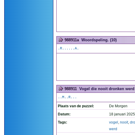
988911a
Woordspeling. (10)
.R......A.
988911
Vogel die nooit dronken werd 
..M..R...
Plaats van de puzzel:
De Morgen
Datum:
18 januari 2025
Tags:
vogel
,
nooit
,
dr
werd