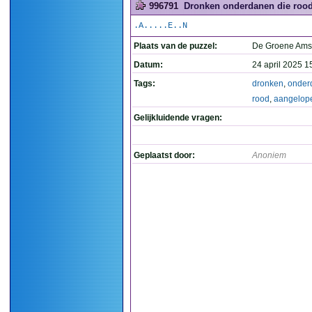
996791
Dronken onderdanen die rood 
.A.....E..N
Plaats van de puzzel:
De Groene Ams
Datum:
24 april 2025 1
Tags:
dronken
,
onder
rood
,
aangelop
Gelijkluidende vragen:
Geplaatst door:
Anoniem