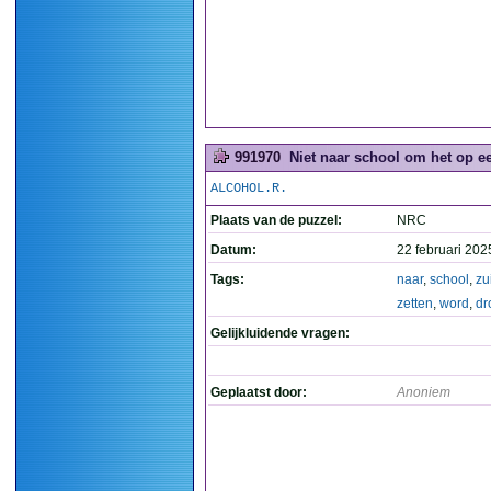
991970
Niet naar school om het op ee
ALCOHOL.R.
Plaats van de puzzel:
NRC
Datum:
22 februari 202
Tags:
naar
,
school
,
zu
zetten
,
word
,
dr
Gelijkluidende vragen:
Geplaatst door:
Anoniem