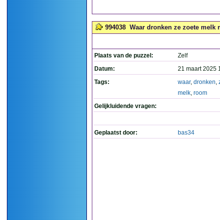
994038
Waar dronken ze zoete melk 
Plaats van de puzzel:
Zelf
Datum:
21 maart 2025 
Tags:
waar
,
dronken
,
melk
,
room
Gelijkluidende vragen:
Geplaatst door:
bas34