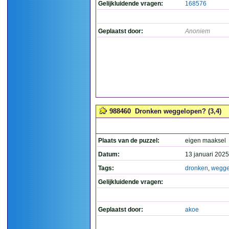
Gelijkluidende vragen:
168576
Geplaatst door:
Anoniem
988460
Dronken weggelopen? (3,4)
Plaats van de puzzel:
eigen maaksel
Datum:
13 januari 2025
Tags:
dronken
,
wegge
Gelijkluidende vragen:
Geplaatst door:
akoe