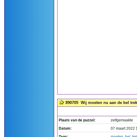
890705
Wij moeten nu aan de bel trekk
Plaats van de puzzel:
zelfgemaakte
Datum:
07 maart 2022 
Tags:
moeten
,
bel
,
tr