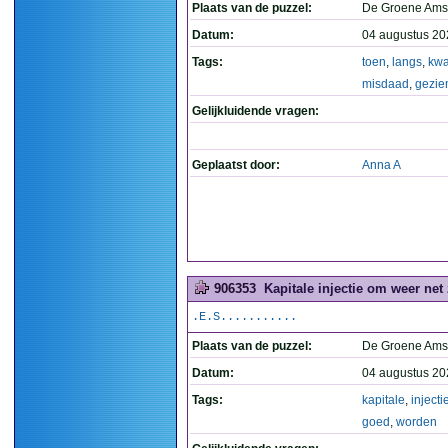
Plaats van de puzzel:
De Groene Ams
Datum:
04 augustus 20
Tags:
toen
,
langs
,
kw
misdaad
,
gezie
Gelijkluidende vragen:
Geplaatst door:
Anna A
906353
Kapitale injectie om weer net
.E.S...........
Plaats van de puzzel:
De Groene Ams
Datum:
04 augustus 20
Tags:
kapitale
,
injecti
goed
,
worden