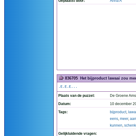
Geplaatst door:
Anna A
836705
Het bijproduct lawaai zou me
.E.E.E...
Plaats van de puzzel:
De Groene Ams
Datum:
10 december 2
Tags:
bijproduct
,
lawa
eens
,
meer
,
aan
kunnen
,
schen
Gelijkluidende vragen: