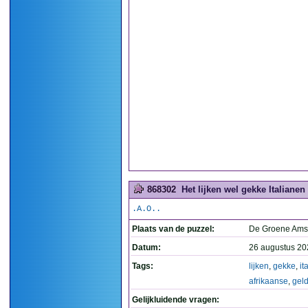
868302
Het lijken wel gekke Italianen
.A.O..
Plaats van de puzzel:
De Groene Ams
Datum:
26 augustus 20
Tags:
lijken
,
gekke
,
it
afrikaanse
,
gel
Gelijkluidende vragen: