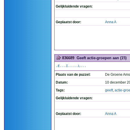
Gelijkluidende vragen:
Geplaatst door:
Anna A
836689
Geeft actie-groepen aan (15)
.E...I.....L...
Plaats van de puzzel:
De Groene Ams
Datum:
10 december 2
Tags:
geeft
,
actie-gro
Gelijkluidende vragen:
Geplaatst door:
Anna A