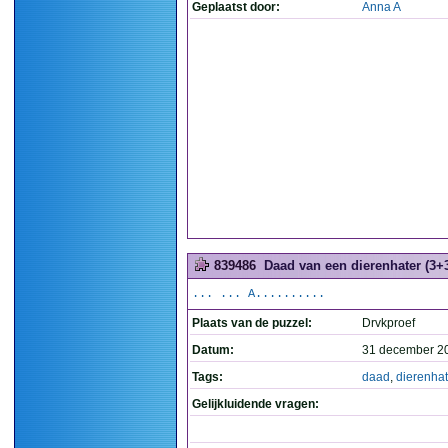
Geplaatst door:
Anna A
839486
Daad van een dierenhater (3+
... ... A..........
Plaats van de puzzel:
Drvkproef
Datum:
31 december 2
Tags:
daad
,
dierenhat
Gelijkluidende vragen: