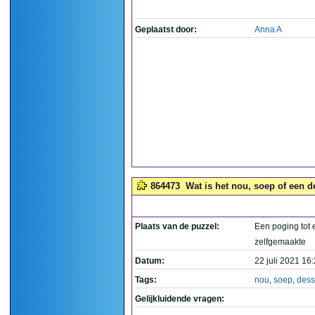
Geplaatst door:
Anna A
864473
Wat is het nou, soep of een d
Plaats van de puzzel:
Een poging tot 
zelfgemaakte
Datum:
22 juli 2021 16
Tags:
nou
,
soep
,
dess
Gelijkluidende vragen: