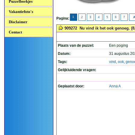
Puzzelboekjes
Vakantiefoto's
1
2
3
4
5
6
7
A
Pagina:
Disclaimer
909272
Nu vind ik het ook genoeg. (8,
Contact
Plaats van de puzzel:
Een poging
Datum:
31 augustus 20
Tags:
vind
,
ook
,
geno
Gelijkluidende vragen:
Geplaatst door:
Anna A