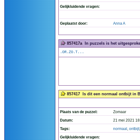
Gelijkluidende vragen:
Geplaatst door:
Anna A
857417a
In puzzels is het uitgesproke
.OR.ZO.T...
857417
Is dit een normaal ontbijt in B
Plaats van de puzzel:
Zomaar
Datum:
21 mei 2021 18
Tags:
normaal
,
ontbijt
Gelijkluidende vragen: