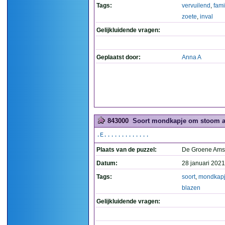
Tags:
vervuilend
,
fami
zoete
,
inval
Gelijkluidende vragen:
Geplaatst door:
Anna A
843000
Soort mondkapje om stoom af
.E.............
Plaats van de puzzel:
De Groene Ams
Datum:
28 januari 2021
Tags:
soort
,
mondkap
blazen
Gelijkluidende vragen: