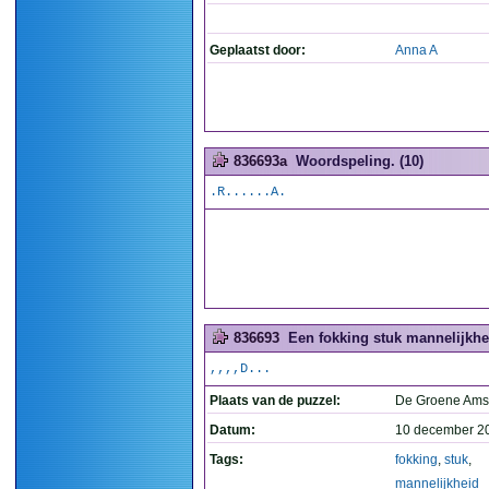
Geplaatst door:
Anna A
836693a
Woordspeling. (10)
.R......A.
836693
Een fokking stuk mannelijkhei
,,,,D...
Plaats van de puzzel:
De Groene Ams
Datum:
10 december 2
Tags:
fokking
,
stuk
,
mannelijkheid