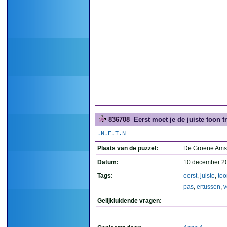
836708
Eerst moet je de juiste toon t
.N.E.T.N
Plaats van de puzzel:
De Groene Ams
Datum:
10 december 2
Tags:
eerst
,
juiste
,
too
pas
,
ertussen
,
v
Gelijkluidende vragen: