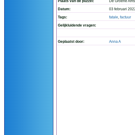
Plaats van de puzzel:
De Groene Ams
Datum:
03 februari 202
Tags:
fatale
,
factuur
Gelijkluidende vragen:
Geplaatst door:
Anna A