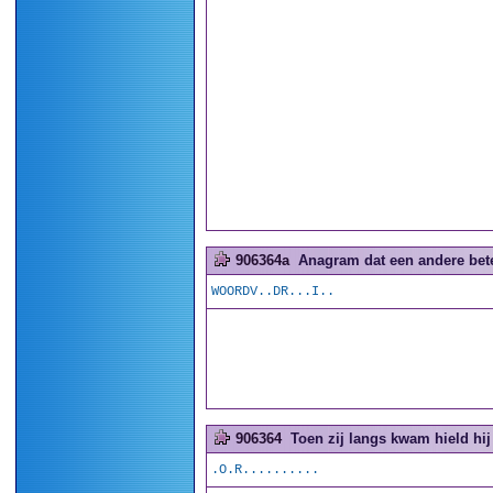
906364a
Anagram dat een andere betek
WOORDV..DR...I..
906364
Toen zij langs kwam hield hij
.O.R..........