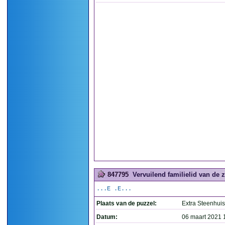
847795
Vervuilend familielid van de z
...E .E...
Plaats van de puzzel:
Extra Steenhuis
Datum:
06 maart 2021 