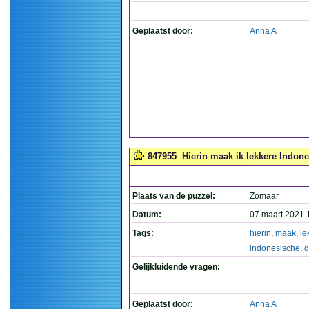
Geplaatst door:
Anna A
847955
Hierin maak ik lekkere Indone
Plaats van de puzzel:
Zomaar
Datum:
07 maart 2021 
Tags:
hierin
,
maak
,
le
indonesische
,
d
Gelijkluidende vragen:
Geplaatst door:
Anna A