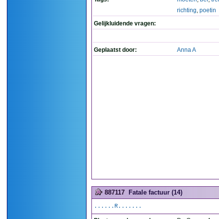
richting
,
poetin
Gelijkluidende vragen:
Geplaatst door:
Anna A
887117
Fatale factuur (14)
......R.......