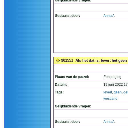
Gelijkluidende vragen:
Geplaatst door:
Anna A
901553
Als het dat is, levert het geen
Plaats van de puzzel:
Een poging
Datum:
19 juni 2022 17
Tags:
levert
,
geen
,
ge
westland
Gelijkluidende vragen:
Geplaatst door:
Anna A