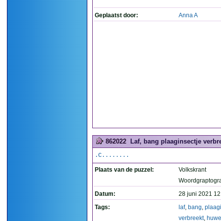
Geplaatst door:
Anna A
862022
Laf, bang plaaginsectje verbre
.C........
Plaats van de puzzel:
Volkskrant
Woordgraptogr
Datum:
28 juni 2021 12
Tags:
laf
,
bang
,
plaag
verbreekt
,
huwel