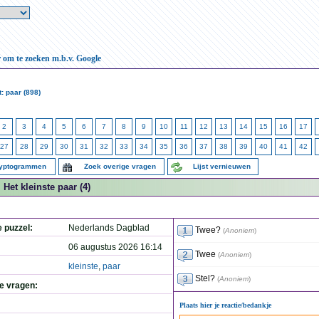
r om te zoeken m.b.v. Google
: paar (898)
2
3
4
5
6
7
8
9
10
11
12
13
14
15
16
17
27
28
29
30
31
32
33
34
35
36
37
38
39
40
41
42
ryptogrammen
Zoek overige vragen
Lijst vernieuwen
Het kleinste paar (4)
e puzzel:
Nederlands Dagblad
Twee?
(
Anoniem
)
06 augustus 2026 16:14
Twee
(
Anoniem
)
kleinste
,
paar
Stel?
(
Anoniem
)
de vragen:
Plaats hier je reactie/bedankje