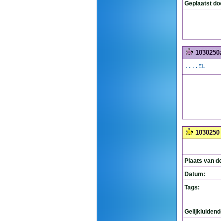
Geplaatst do
1030250
....EL
1030250
Plaats van d
Datum:
Tags:
Gelijkluiden