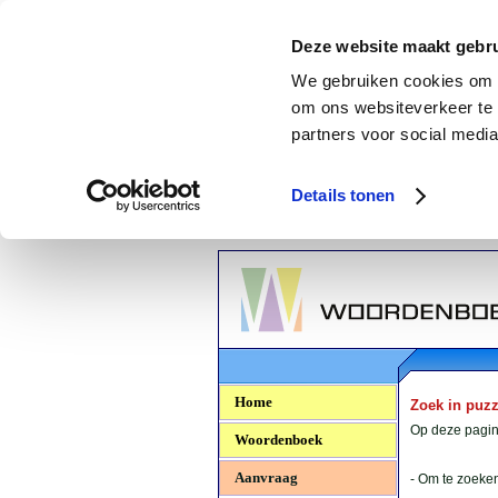
Deze website maakt gebru
We gebruiken cookies om c
om ons websiteverkeer te 
partners voor social media
Details tonen
Woordenboek.NU
Home
Zoek in puz
Op deze pagina
Woordenboek
Aanvraag
- Om te zoeken