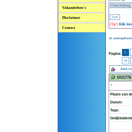
Vakantiefoto's
Disclaimer
(Tip!)
Klik hie
Contact
Je zoekopdracht
1
Pagina:
26
Zoek c
1031776
?
Plaats van d
Datum:
Tags:
Gelijkluiden