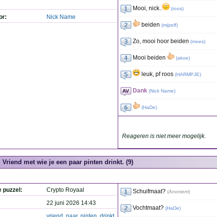
Mooi, nick..
(
roos
)
or:
Nick Name
beiden
(
mijzelf
)
Zo, mooi hoor beiden
(
moes
)
Mooi beiden
(
akoe
)
leuk, pf roos
(
HARMPJE
)
Dank
(
Nick Name
)
(
HaDe
)
Reageren is niet meer mogelijk.
Vriend met wie je een paar pinten drinkt. (9)
e puzzel:
Crypto Royaal
Schuifmaat?
(
Anoniem
)
22 juni 2026 14:43
Vochtmaat?
(
HaDe
)
vriend
,
paar
,
pinten
,
drinkt