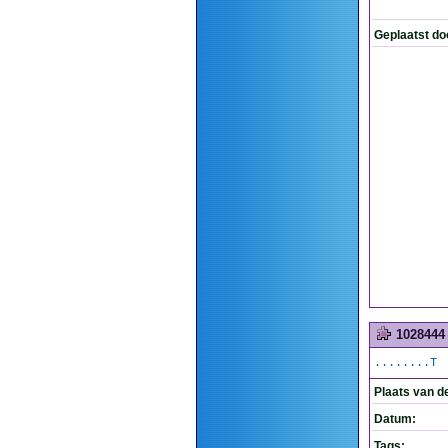
Geplaatst do
1028444
........T
Plaats van d
Datum:
Tags: