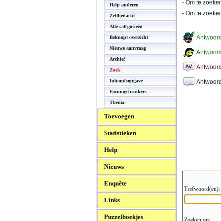
- Om te zoeken
Help anderen
- Om te zoeke
Zelfbedacht
Alle categorieën
Antwoor
Beknopt overzicht
Nieuwe aanvraag
Antwoord
Archief
Antwoord
Zoek
Inhoudsopgave
Antwoord
Forumgebruikers
Thema
Toevoegen
Statistieken
Help
Nieuws
Enquête
Trefwoord(en):
Links
Puzzelboekjes
Zoeken op: