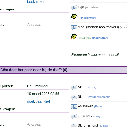
bookmakers
Ggd
(
Anoniem
)
de vragen:
't
(
Moderator
)
or:
Anoniem
Mod. (menen bookmakers)
(
Ano
- spaties
(
Moderator
)
Reageren is niet meer mogelijk.
Wat doet het paar daar bij de dief? (6)
e puzzel:
De Limburger
Stelen
(
Esta
)
19 maart 2026 08:55
Stelen
(
vergeetmenietje
)
doet
,
paar
,
dief
--> stel-en
(
Esta
)
de vragen:
Of steler?
(
zeeg
)
or:
Anoniem
Steler. is juist
(
suomi
)