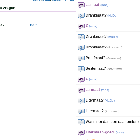
.....maat
(
roos
)
de vragen:
Drankmaat?
(
HaDe
)
or:
roos
X
(
roos
)
Drankmaat?
(
mijzelf
)
Drankmaat?
(
Anoniem
)
Proefmaat?
(
Anoniem
)
Bestemaat?
(
Anoniem
)
X
(
roos
)
....rmaat
(
roos
)
Litermaat?
(
HaDe
)
Litermaat?
(
Anoniem
)
War meer dan een paar pinten
Litermaat=goed.
(
roos
)