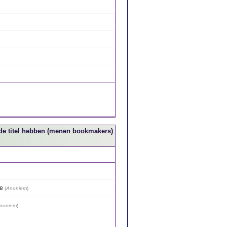
p de titel hebben (menen bookmakers)
ie
(
Anoniem
)
noniem
)