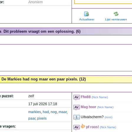
or:
Anoniem
Actualiseer
Lijst vernieuwen
a
Dit probleem vraagt om een oplossing. (6)
De Markies had nog maar een paar pixels. (12)
e puzzel:
zelf
Ffw88
(
Nick Name
)
17 juli 2026 17:18
Mag hoor
(
Nick Name
)
markies
,
had
,
nog
,
maar
,
Uitvalscherm?
(
roos
)
paar
,
pixels
de vragen:
pf roos!
(
Nick Name
)