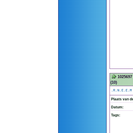
1025697
(10)
.R.N.E.E.M
Plaats van d
Datum:
Tags: