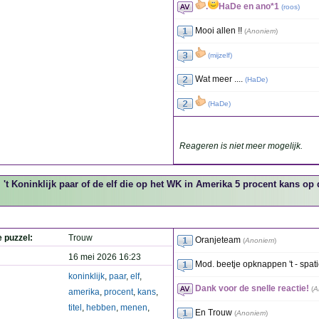
.
HaDe en ano*1
(
roos
)
Mooi allen !!
(
Anoniem
)
(
mijzelf
)
Wat meer ....
(
HaDe
)
(
HaDe
)
Reageren is niet meer mogelijk.
't Koninklijk paar of de elf die op het WK in Amerika 5 procent kans o
e puzzel:
Trouw
Oranjeteam
(
Anoniem
)
16 mei 2026 16:23
Mod. beetje opknappen 't - spat
koninklijk
,
paar
,
elf
,
Dank voor de snelle reactie!
(
A
amerika
,
procent
,
kans
,
titel
,
hebben
,
menen
,
En Trouw
(
Anoniem
)