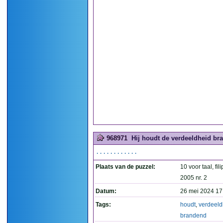
968971
Hij houdt de verdeeldheid br
............
Plaats van de puzzel:
10 voor taal, fil
2005 nr. 2
Datum:
26 mei 2024 17
Tags:
houdt
,
verdeeld
brandend