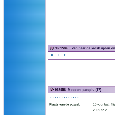
968958a
Even naar de kiosk rijden o
.U...L..T
968958
Moeders paraplu (17)
.................
Plaats van de puzzel:
10 voor taal, fil
2005 nr. 2