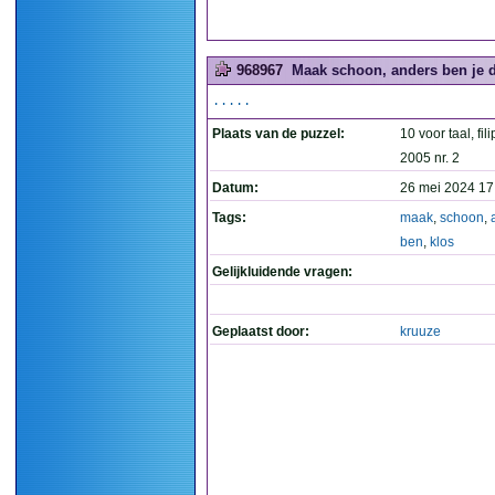
968967
Maak schoon, anders ben je d
.....
Plaats van de puzzel:
10 voor taal, fil
2005 nr. 2
Datum:
26 mei 2024 17
Tags:
maak
,
schoon
,
ben
,
klos
Gelijkluidende vragen:
Geplaatst door:
kruuze