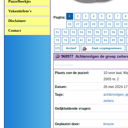
Puzzelboekjes
Vakantiefoto's
1
2
3
4
5
6
7
8
Pagina:
Disclaimer
26
27
28
29
30
31
32
33
Contact
51
52
53
54
55
56
57
58
59
78
79
80
81
82
83
84
85
86
105
Archief
Zoek cryptogrammen
968977
Achtervolgen de groep zeilers
.........
Plaats van de puzzel:
10 voor taal, fil
2005 nr. 2
Datum:
26 mei 2024 17
Tags:
achtervolgen
,
g
zeilers
Gelijkluidende vragen:
Geplaatst door:
kruuze