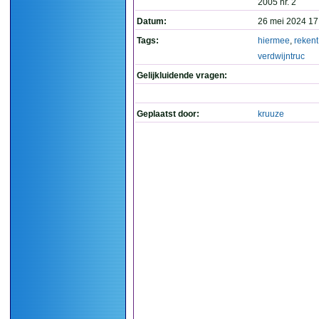
2005 nr. 2
Datum:
26 mei 2024 17
Tags:
hiermee
,
rekent
verdwijntruc
Gelijkluidende vragen:
Geplaatst door:
kruuze