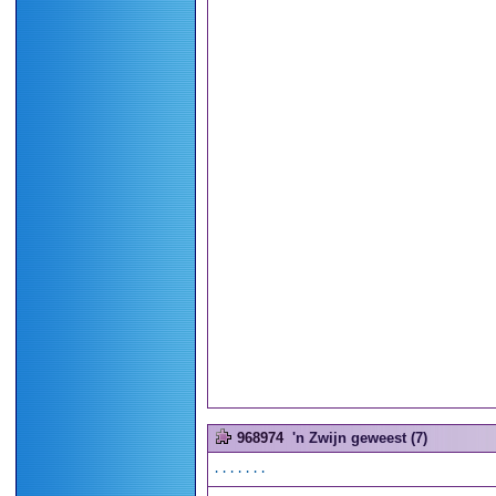
968974
'n Zwijn geweest (7)
.......