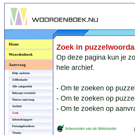
Woordenboek.NU
Home
Zoek in puzzelwoord
Woordenboek
Op deze pagina kun je zo
Aanvraag
hele archief.
Help anderen
Zelfbedacht
- Om te zoeken op puzzel
Alle categorieën
Beknopt overzicht
- Om te zoeken op puzzelb
Nieuwe aanvraag
Archief
- Om te zoeken op aanvr
Zoek
Inhoudsopgave
Forumgebruikers
Antwoorden van de Webmaster
Thema