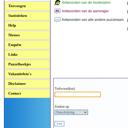
Antwoorden van de moderators
Toevoegen
Antwoorden van de aanvrager
Statistieken
Antwoorden van alle andere puzzelaars
Help
Nieuws
Enquête
Links
Puzzelboekjes
Vakantiefoto's
Disclaimer
Trefwoord(en):
Contact
Zoeken op: