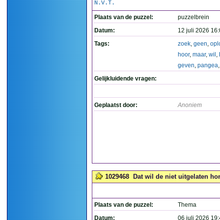
N.V.T.
Plaats van de puzzel:
puzzelbrein
Datum:
12 juli 2026 16
Tags:
zoek
,
geen
,
opl
hoor
,
maar
,
wil
,
geven
,
pangea
Gelijkluidende vragen:
Geplaatst door:
Anoniem
1029468
Dat wil de niet uitgelaten ho
Plaats van de puzzel:
Thema
Datum:
06 juli 2026 19