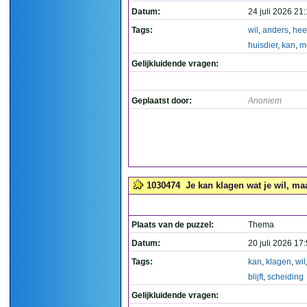
Datum:
24 juli 2026 21
Tags:
wil
,
anders
,
hee
huisdier
,
kan
,
m
Gelijkluidende vragen:
Geplaatst door:
Anoniem
1030474
Je kan klagen wat je wil, maar
Plaats van de puzzel:
Thema
Datum:
20 juli 2026 17
Tags:
kan
,
klagen
,
wil
blijft
,
scheiding
Gelijkluidende vragen: