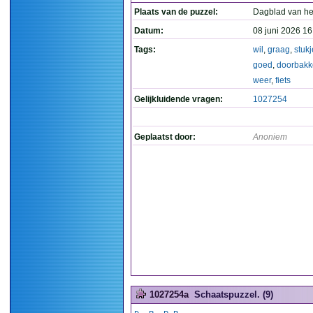
Plaats van de puzzel:
Dagblad van he
Datum:
08 juni 2026 16
Tags:
wil
,
graag
,
stukj
goed
,
doorbakk
weer
,
fiets
Gelijkluidende vragen:
1027254
Geplaatst door:
Anoniem
1027254a
Schaatspuzzel. (9)