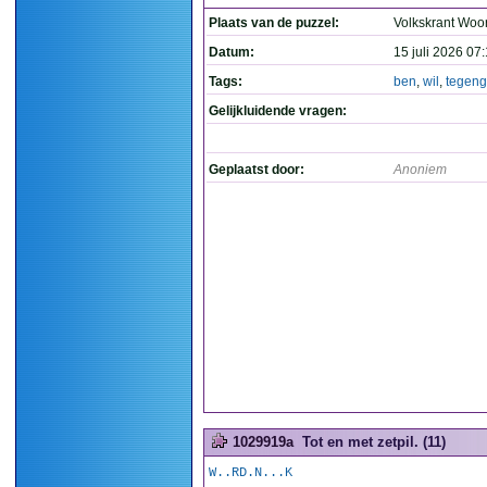
Plaats van de puzzel:
Volkskrant Woo
Datum:
15 juli 2026 07
Tags:
ben
,
wil
,
tegen
Gelijkluidende vragen:
Geplaatst door:
Anoniem
1029919a
Tot en met zetpil. (11)
W..RD.N...K