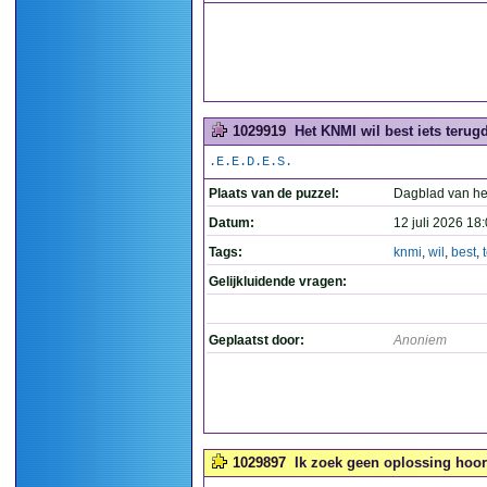
1029919
Het KNMI wil best iets terug
.E.E.D.E.S.
Plaats van de puzzel:
Dagblad van he
Datum:
12 juli 2026 18
Tags:
knmi
,
wil
,
best
,
Gelijkluidende vragen:
Geplaatst door:
Anoniem
1029897
Ik zoek geen oplossing hoor