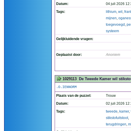
Datum:
04 juli 2026 12
Tags:
lithium
,
wil
,
fran
mijnen
,
oganes
toegevoegd
,
pe
systeem
Gelijkluidende vragen:
Geplaatst door:
Anoniem
1029113
De Tweede Kamer wil stikstof
.O.IENNORM
Plaats van de puzzel:
Trouw
Datum:
02 juli 2026 12
Tags:
tweede
,
kamer
,
stikstofuitstoot
,
terugdringen
,
m