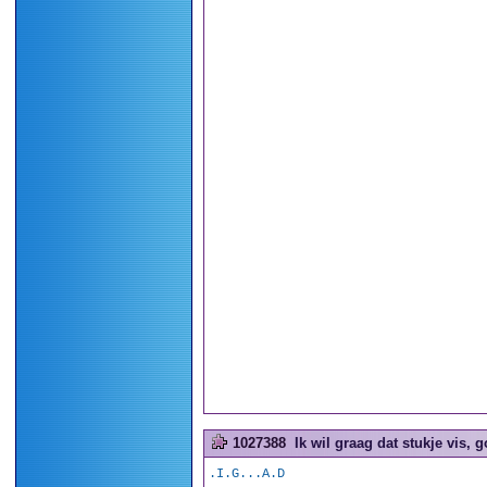
1027388
Ik wil graag dat stukje vis,
.I.G...A.D