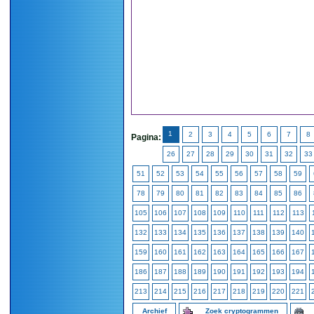
1
2
3
4
5
6
7
8
Pagina:
26
27
28
29
30
31
32
33
51
52
53
54
55
56
57
58
59
78
79
80
81
82
83
84
85
86
105
106
107
108
109
110
111
112
113
132
133
134
135
136
137
138
139
140
159
160
161
162
163
164
165
166
167
186
187
188
189
190
191
192
193
194
213
214
215
216
217
218
219
220
221
Archief
Zoek cryptogrammen