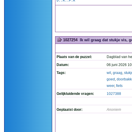
D..R..P.R
1027254
Ik wil graag dat stukje vis,
Plaats van de puzzel:
Dagblad van he
Datum:
06 juni 2026 10
Tags:
wil
,
graag
,
stukj
goed
,
doorbakk
weer
,
fiets
Gelijkluidende vragen:
1027388
Geplaatst door:
Anoniem