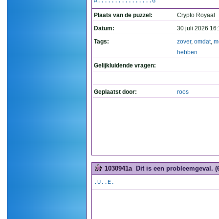
A................G
Plaats van de puzzel:
Crypto Royaal
Datum:
30 juli 2026 16
Tags:
zover
,
omdat
,
m
hebben
Gelijkluidende vragen:
Geplaatst door:
roos
1030941a
Dit is een probleemgeval. (
.U..E.