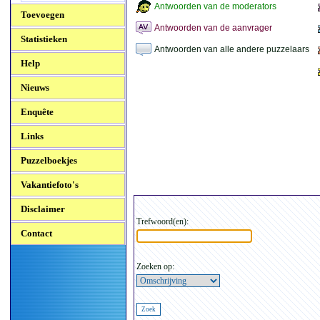
Antwoorden van de moderators
Toevoegen
Antwoorden van de aanvrager
Statistieken
Antwoorden van alle andere puzzelaars
Help
Nieuws
Enquête
Links
Puzzelboekjes
Vakantiefoto's
Disclaimer
Trefwoord(en):
Contact
Zoeken op: