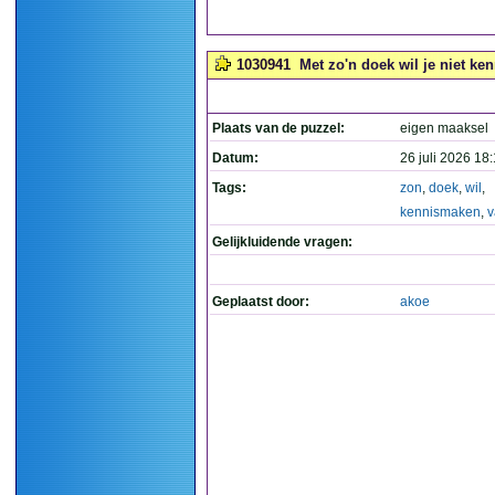
1030941
Met zo'n doek wil je niet ke
Plaats van de puzzel:
eigen maaksel
Datum:
26 juli 2026 18
Tags:
zon
,
doek
,
wil
,
kennismaken
,
v
Gelijkluidende vragen:
Geplaatst door:
akoe