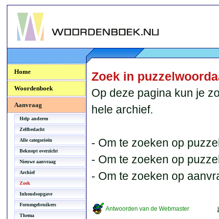
Woordenboek.NU
Home
Zoek in puzzelwoord
Woordenboek
Op deze pagina kun je zo
Aanvraag
hele archief.
Help anderen
Zelfbedacht
- Om te zoeken op puzzel
Alle categorieën
Beknopt overzicht
- Om te zoeken op puzzelb
Nieuwe aanvraag
Archief
- Om te zoeken op aanvr
Zoek
Inhoudsopgave
Forumgebruikers
Antwoorden van de Webmaster
Thema