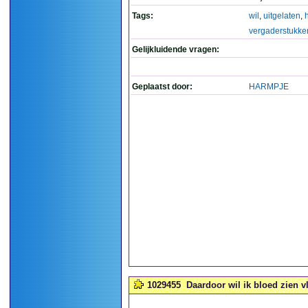
Tags:
wil
,
uitgelaten
,
vergaderstukke
Gelijkluidende vragen:
Geplaatst door:
HARMPJE
1029455
Daardoor wil ik bloed zien v