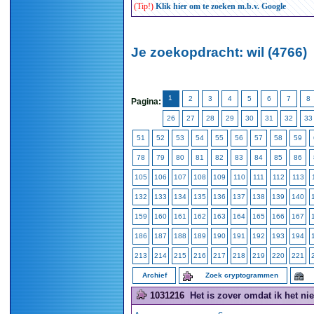
(Tip!)
Klik hier om te zoeken m.b.v. Google
Je zoekopdracht: wil (4766)
1
2
3
4
5
6
7
8
Pagina:
26
27
28
29
30
31
32
33
51
52
53
54
55
56
57
58
59
78
79
80
81
82
83
84
85
86
105
106
107
108
109
110
111
112
113
132
133
134
135
136
137
138
139
140
159
160
161
162
163
164
165
166
167
186
187
188
189
190
191
192
193
194
213
214
215
216
217
218
219
220
221
Archief
Zoek cryptogrammen
1031216
Het is zover omdat ik het ni