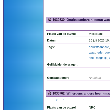
1030830
Onuitstaanbare nietsnut waar
Plaats van de puzzel:
Volkskrant
Datum:
25 juli 2026 10
Tags:
onuitstaanbare
waar
,
ieder
,
voe
snel
,
mogelijk
,
w
Gelijkluidende vragen:
Geplaatst door:
Anoniem
1030762
Wil ergens anders heen (maar
.....Z...E.
Plaats van de puzzel:
NRC