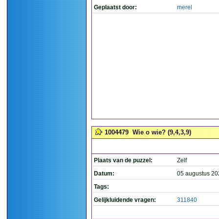
Geplaatst door:
merel
1004479
Wie o wie? (9,4,3,9)
Plaats van de puzzel:
Zelf
Datum:
05 augustus 20
Tags:
Gelijkluidende vragen:
311840