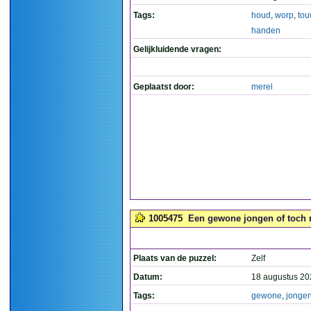
Tags:
houd
,
worp
,
tou
handen
Gelijkluidende vragen:
Geplaatst door:
merel
1005475
Een gewone jongen of toch n
Plaats van de puzzel:
Zelf
Datum:
18 augustus 20
Tags:
gewone
,
jonge