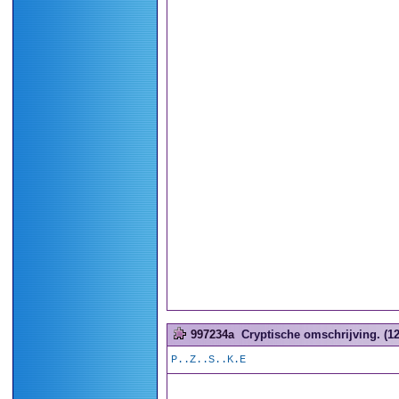
997234a
Cryptische omschrijving. (12
P..Z..S..K.E