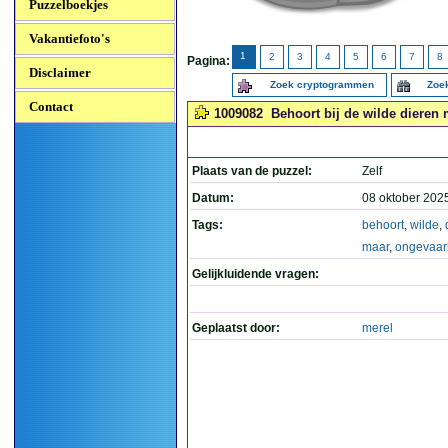
Puzzelboekjes
Vakantiefoto's
1
2
3
4
5
6
7
8
Pagina:
Disclaimer
Zoek cryptogrammen
Zoek
Contact
1009082
Behoort bij de wilde dieren m
Plaats van de puzzel:
Zelf
Datum:
08 oktober 202
Tags:
behoort
,
wilde
,
maar
,
ongevaarl
Gelijkluidende vragen:
Geplaatst door:
merel