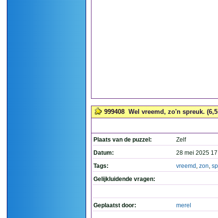
999408
Wel vreemd, zo'n spreuk. (6,5
Plaats van de puzzel:
Zelf
Datum:
28 mei 2025 17
Tags:
vreemd
,
zon
,
sp
Gelijkluidende vragen:
Geplaatst door:
merel