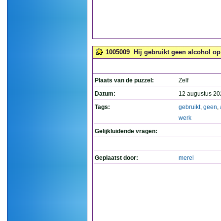
1005009
Hij gebruikt geen alcohol op 
Plaats van de puzzel:
Zelf
Datum:
12 augustus 20
Tags:
gebruikt
,
geen
,
werk
Gelijkluidende vragen:
Geplaatst door:
merel