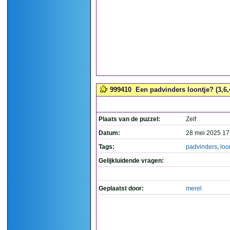
999410
Een padvinders loontje? (3,6,
Plaats van de puzzel:
Zelf
Datum:
28 mei 2025 17
Tags:
padvinders
,
loo
Gelijkluidende vragen:
Geplaatst door:
merel