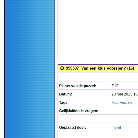
999397
Van een klus voorzien? (16)
Plaats van de puzzel:
Zelf
Datum:
28 mei 2025 16
Tags:
klus
,
voorzien
Gelijkluidende vragen:
Geplaatst door:
merel