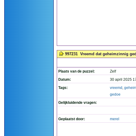
997231
Vreemd dat geheimzinnig ged
Plaats van de puzzel:
Zelf
Datum:
30 april 2025 1
Tags:
vreemd
,
geheim
gedoe
Gelijkluidende vragen:
Geplaatst door:
merel