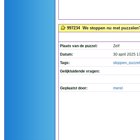
997234
We stoppen nu met puzzelen? 
Plaats van de puzzel:
Zelf
Datum:
30 april 2025 1
Tags:
stoppen
,
puzze
Gelijkluidende vragen:
Geplaatst door:
merel