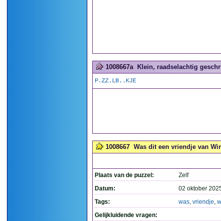
1008667a
Klein, raadselachtig geschrif
P.ZZ.LB..KJE
1008667
Was dit een vriendje van Wi
Plaats van de puzzel:
Zelf
Datum:
02 oktober 202
Tags:
was
,
vriendje
,
w
Gelijkluidende vragen: