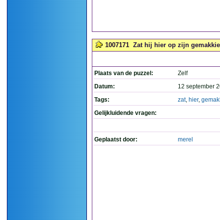
1007171
Zat hij hier op zijn gemakkie
Plaats van de puzzel:
Zelf
Datum:
12 september 2
Tags:
zat
,
hier
,
gemak
Gelijkluidende vragen:
Geplaatst door:
merel