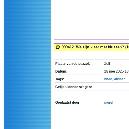
999412
We zijn klaar met klussen? (1
Plaats van de puzzel:
Zelf
Datum:
28 mei 2025 18
Tags:
klaar
,
klussen
Gelijkluidende vragen:
Geplaatst door:
merel