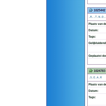
1025442
.R..T.N.O.
Plaats van d
Datum:
Tags:
Gelijkluiden
Geplaatst do
1024783
.S.E.A.R
Plaats van d
Datum:
Tags: