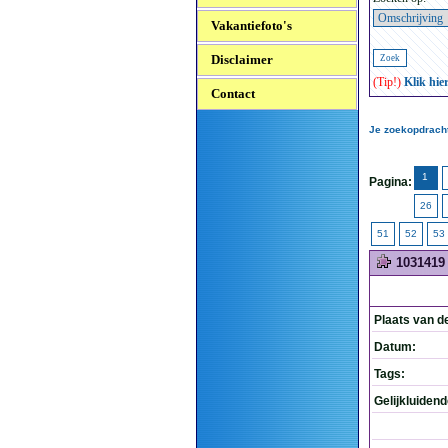
Vakantiefoto's
Disclaimer
(Tip!)
Klik hie
Contact
Je zoekopdracht
1
Pagina:
26
51
52
53
1031419
Plaats van d
Datum:
Tags:
Gelijkluiden