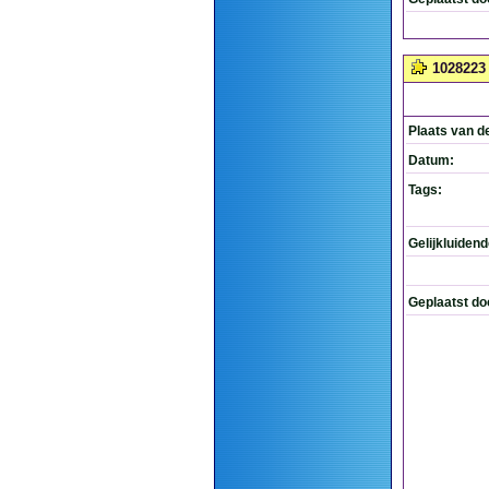
1028223
Plaats van d
Datum:
Tags:
Gelijkluiden
Geplaatst do