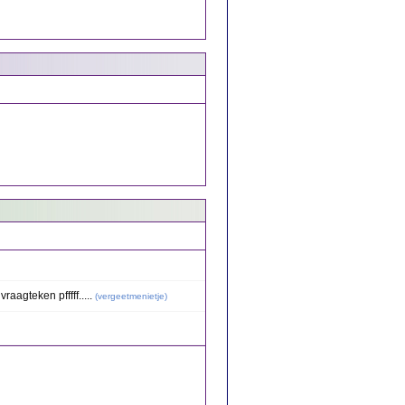
aagteken pfffff.....
(
vergeetmenietje
)