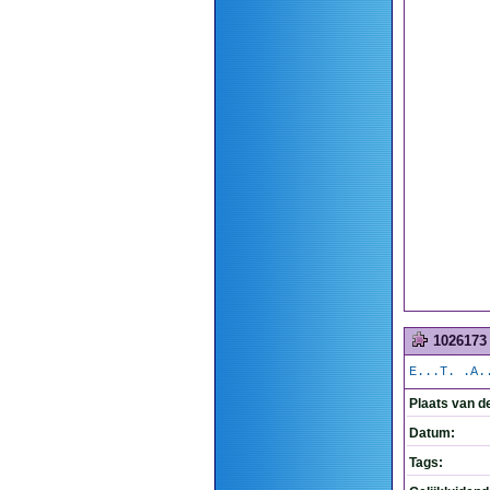
1026173
E...T. .A.
Plaats van d
Datum:
Tags: