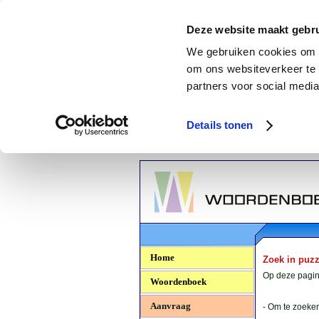
Deze website maakt gebru
We gebruiken cookies om c
om ons websiteverkeer te 
partners voor social media
Details tonen
Woordenboek.NU
Home
Zoek in puz
Op deze pagina
Woordenboek
Aanvraag
- Om te zoeken