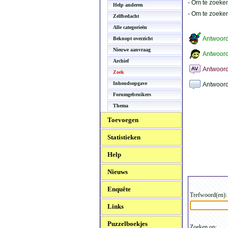
- Om te zoeken
Help anderen
- Om te zoeke
Zelfbedacht
Alle categorieën
Antwoor
Beknopt overzicht
Nieuwe aanvraag
Antwoord
Archief
Antwoord
Zoek
Inhoudsopgave
Antwoord
Forumgebruikers
Thema
Toevoegen
Statistieken
Help
Nieuws
Enquête
Trefwoord(en):
Links
Puzzelboekjes
Zoeken op: