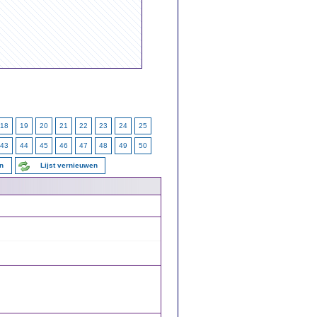
18
19
20
21
22
23
24
25
43
44
45
46
47
48
49
50
en
Lijst vernieuwen