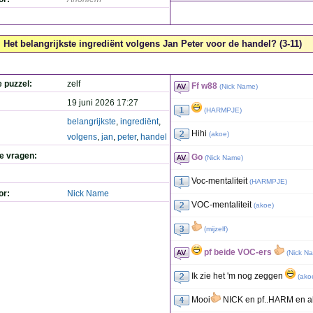
Het belangrijkste ingrediënt volgens Jan Peter voor de handel? (3-11)
e puzzel:
zelf
Ff w88
(
Nick Name
)
19 juni 2026 17:27
(
HARMPJE
)
belangrijkste
,
ingrediënt
,
Hihi
(
akoe
)
volgens
,
jan
,
peter
,
handel
de vragen:
Go
(
Nick Name
)
Voc-mentaliteit
(
HARMPJE
)
or:
Nick Name
VOC-mentaliteit
(
akoe
)
(
mijzelf
)
pf beide VOC-ers
(
Nick N
Ik zie het 'm nog zeggen
(
ako
Mooi
NICK en pf..HARM en 