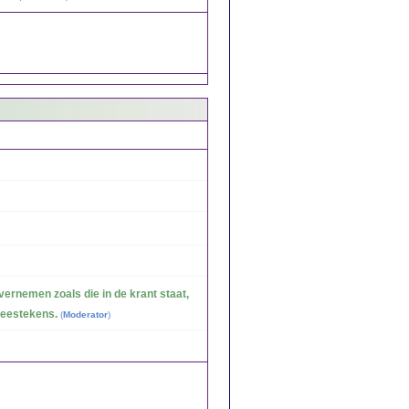
ernemen zoals die in de krant staat,
leestekens.
(
Moderator
)