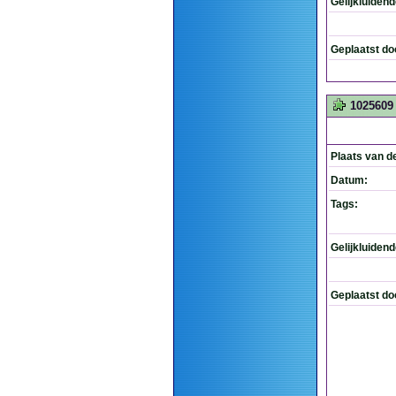
Gelijkluiden
Geplaatst do
1025609
Plaats van d
Datum:
Tags:
Gelijkluiden
Geplaatst do