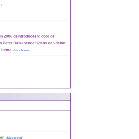
E
)
)
in 2006 geïntroduceerd door de
n Peter Balkenende tijdens een debat
alsema.
(
Nick Name
)
en.
(
Moderator
)