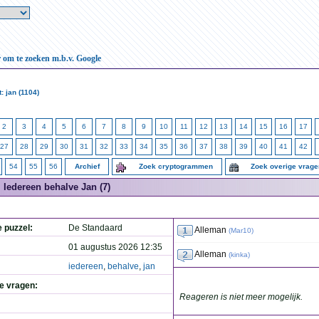
r om te zoeken m.b.v. Google
: jan (1104)
2
3
4
5
6
7
8
9
10
11
12
13
14
15
16
17
27
28
29
30
31
32
33
34
35
36
37
38
39
40
41
42
54
55
56
Archief
Zoek cryptogrammen
Zoek overige vrag
Iedereen behalve Jan (7)
e puzzel:
De Standaard
Alleman
(
Mar10
)
01 augustus 2026 12:35
Alleman
(
kinka
)
iedereen
,
behalve
,
jan
de vragen:
Reageren is niet meer mogelijk.