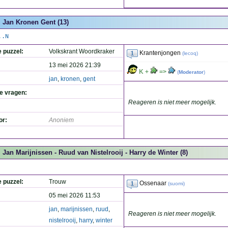
Jan Kronen Gent (13)
..N
e puzzel:
Volkskrant Woordkraker
Krantenjongen
(
lecoq
)
13 mei 2026 21:39
K +
=>
(
Moderator
)
jan
,
kronen
,
gent
de vragen:
Reageren is niet meer mogelijk.
or:
Anoniem
Jan Marijnissen - Ruud van Nistelrooij - Harry de Winter (8)
e puzzel:
Trouw
Ossenaar
(
suomi
)
05 mei 2026 11:53
jan
,
marijnissen
,
ruud
,
Reageren is niet meer mogelijk.
nistelrooij
,
harry
,
winter