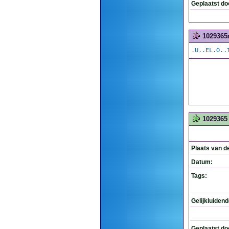
Geplaatst do
1029365
.U..EL.O..
1029365
Plaats van d
Datum:
Tags:
Gelijkluiden
Geplaatst do