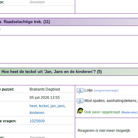
or:
Anoniem
a
Raadselachtige trek. (11)
T
Hoe heet de teckel uit 'Jan, Jans en de kinderen'? (5)
e puzzel:
Brabants Dagblad
Lotje
(
vergeetmenietje
)
05 juli 2026 13:55
Mod.spaties, aanhalingstekens, vr
heet
,
teckel
,
jan
,
jans
,
Ook weer opgeknapt
kinderen
(
Moderator
)
de vragen:
1025609
Reageren is niet meer mogelijk.
or:
Anoniem