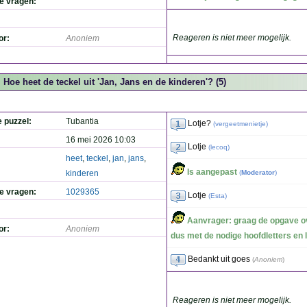
de vragen:
Reageren is niet meer mogelijk.
or:
Anoniem
Hoe heet de teckel uit 'Jan, Jans en de kinderen'? (5)
e puzzel:
Tubantia
Lotje?
(
vergeetmenietje
)
16 mei 2026 10:03
Lotje
(
lecoq
)
heet
,
teckel
,
jan
,
jans
,
Is aangepast
kinderen
(
Moderator
)
de vragen:
1029365
Lotje
(
Esta
)
Aanvrager: graag de opgave ov
or:
Anoniem
dus met de nodige hoofdletters en 
Bedankt uit goes
(
Anoniem
)
Reageren is niet meer mogelijk.