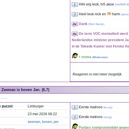
Hihi erg leuk, hi5 akoe
(
HARMPJ
Heel leuk nick en
harm
(
akoe
Dank
(
Nick Name
)
De term VOC-mentaliteit werd 
Nederlandse minister-president Ja
in de Tweede Kamer met Femke H
+ trema
(
Moderator
)
Reageren is niet meer mogelijk.
Zeeman is boven Jan. (6,7)
....
e puzzel:
Limburger
Eerste matroos
(
lecoq
)
23 mei 2026 08:22
Eerste matroos
(
zeeg
)
zeeman
,
boven
,
jan
Puntjes snelgroeimiddel gegev