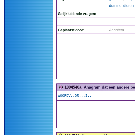
domme
,
dieren
Gelijkluidende vragen:
Geplaatst door:
Anoniem
1004540a
Anagram dat een andere bete
WOORDV..DR...I..