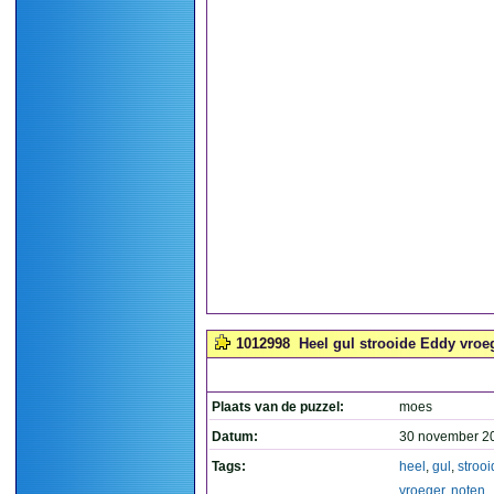
1012998
Heel gul strooide Eddy vroeg
Plaats van de puzzel:
moes
Datum:
30 november 2
Tags:
heel
,
gul
,
strooi
vroeger
,
noten