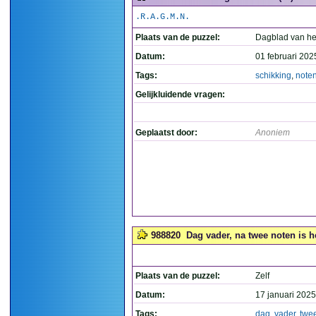
.R.A.G.M.N.
Plaats van de puzzel:
Dagblad van he
Datum:
01 februari 202
Tags:
schikking
,
note
Gelijkluidende vragen:
Geplaatst door:
Anoniem
988820
Dag vader, na twee noten is h
Plaats van de puzzel:
Zelf
Datum:
17 januari 2025
Tags:
dag
,
vader
,
twe