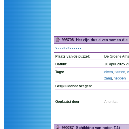
995708
Het zijn dus elven samen die
V...N.N......
Plaats van de puzzel:
De Groene Ams
Datum:
10 april 2025 2
Tags:
elven
,
samen
,
v
zang
,
hebben
Gelijkluidende vragen:
Geplaatst door:
Anoniem
990287
Schikking van noten (11)