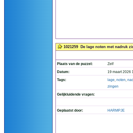
1021259
De lage noten met nadruk zi
Plaats van de puzzel:
Zelf
Datum:
19 maart 2026 
Tags:
lage
,
noten
,
nad
zingen
Gelijkluidende vragen:
Geplaatst door:
HARMPJE