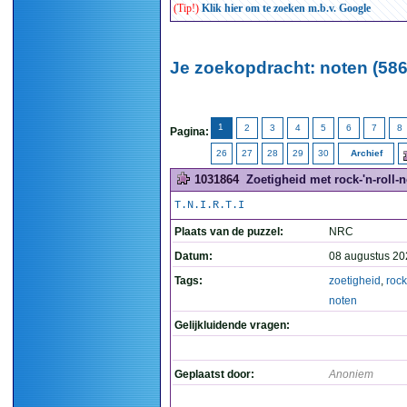
(Tip!)
Klik hier om te zoeken m.b.v. Google
Je zoekopdracht: noten (586
1
2
3
4
5
6
7
8
Pagina:
26
27
28
29
30
Archief
1031864
Zoetigheid met rock-'n-roll-n
T.N.I.R.T.I
Plaats van de puzzel:
NRC
Datum:
08 augustus 20
Tags:
zoetigheid
,
rock
noten
Gelijkluidende vragen:
Geplaatst door:
Anoniem