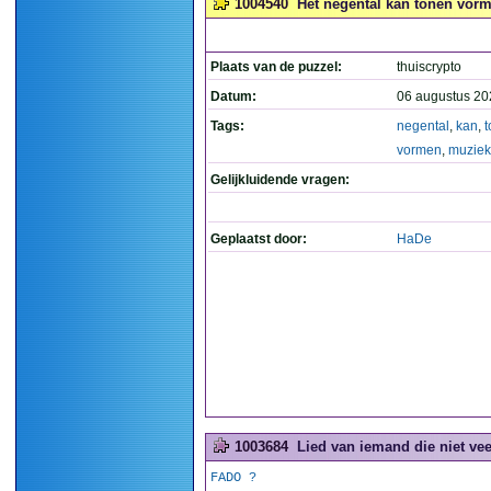
1004540
Het negental kan tonen vorm
Plaats van de puzzel:
thuiscrypto
Datum:
06 augustus 20
Tags:
negental
,
kan
,
vormen
,
muziek
Gelijkluidende vragen:
Geplaatst door:
HaDe
1003684
Lied van iemand die niet veel
FADO ?