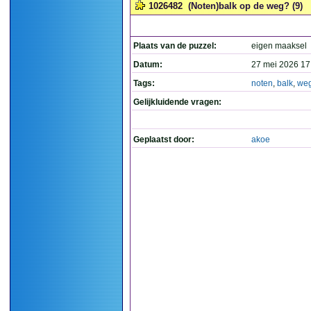
1026482
(Noten)balk op de weg? (9)
Plaats van de puzzel:
eigen maaksel
Datum:
27 mei 2026 17
Tags:
noten
,
balk
,
we
Gelijkluidende vragen:
Geplaatst door:
akoe