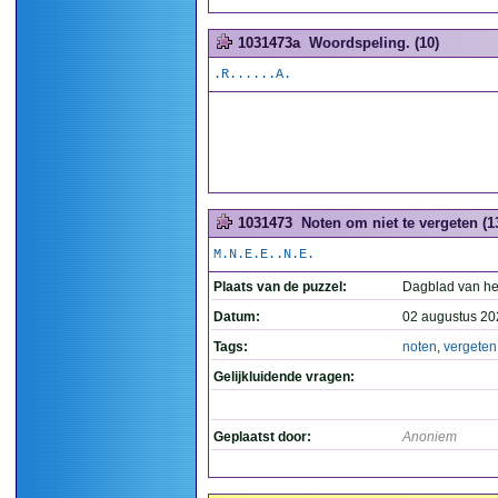
1031473a
Woordspeling. (10)
.R......A.
1031473
Noten om niet te vergeten (1
M.N.E.E..N.E.
Plaats van de puzzel:
Dagblad van he
Datum:
02 augustus 20
Tags:
noten
,
vergeten
Gelijkluidende vragen:
Geplaatst door:
Anoniem