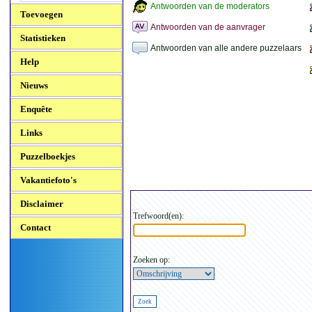
Antwoorden van de moderators
Toevoegen
Antwoorden van de aanvrager
Statistieken
Antwoorden van alle andere puzzelaars
Help
Nieuws
Enquête
Links
Puzzelboekjes
Vakantiefoto's
Disclaimer
Trefwoord(en):
Contact
Zoeken op: