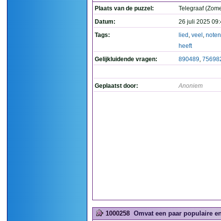
Plaats van de puzzel:
Telegraaf (Zome
Datum:
26 juli 2025 09
Tags:
lied
,
veel
,
noten
heeft
Gelijkluidende vragen:
890489
,
75698
Geplaatst door:
Anoniem
1000258
Omvat een paar populaire en