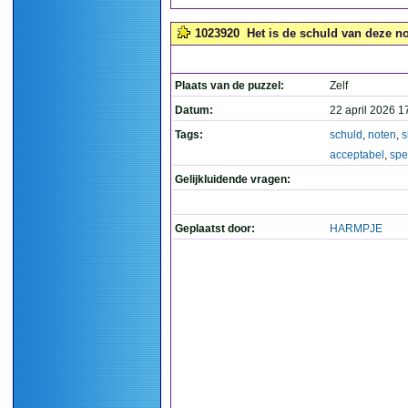
1023920
Het is de schuld van deze no
Plaats van de puzzel:
Zelf
Datum:
22 april 2026 1
Tags:
schuld
,
noten
,
s
acceptabel
,
spe
Gelijkluidende vragen:
Geplaatst door:
HARMPJE