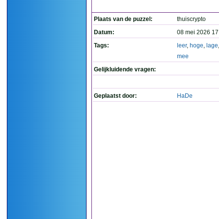
Plaats van de puzzel:
thuiscrypto
Datum:
08 mei 2026 17
Tags:
leer
,
hoge
,
lage
mee
Gelijkluidende vragen:
Geplaatst door:
HaDe