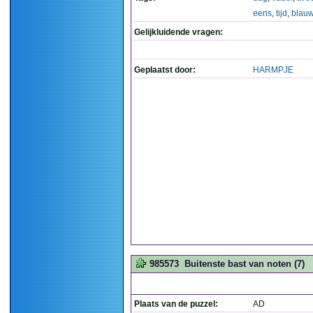
eens
,
tijd
,
blau
Gelijkluidende vragen:
Geplaatst door:
HARMPJE
985573
Buitenste bast van noten (7)
Plaats van de puzzel:
AD