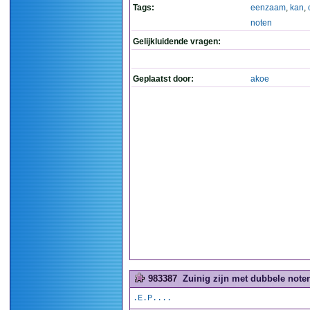
Tags:
eenzaam
,
kan
,
noten
Gelijkluidende vragen:
Geplaatst door:
akoe
983387
Zuinig zijn met dubbele noten
.E.P....