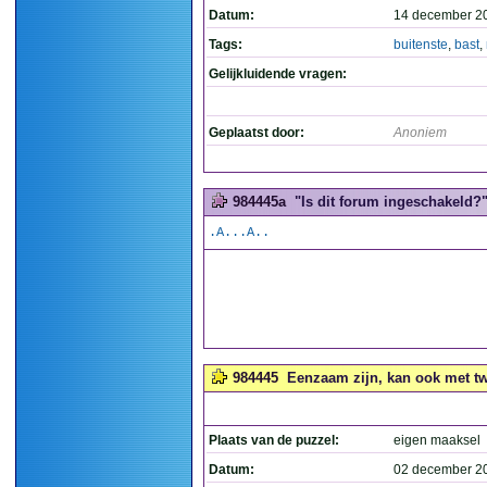
Datum:
14 december 2
Tags:
buitenste
,
bast
,
Gelijkluidende vragen:
Geplaatst door:
Anoniem
984445a
"Is dit forum ingeschakeld?".
.A...A..
984445
Eenzaam zijn, kan ook met tw
Plaats van de puzzel:
eigen maaksel
Datum:
02 december 2