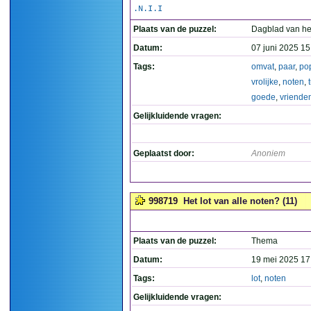
.N.I.I
Plaats van de puzzel:
Dagblad van he
Datum:
07 juni 2025 15
Tags:
omvat
,
paar
,
po
vrolijke
,
noten
,
goede
,
vriende
Gelijkluidende vragen:
Geplaatst door:
Anoniem
998719
Het lot van alle noten? (11)
Plaats van de puzzel:
Thema
Datum:
19 mei 2025 17
Tags:
lot
,
noten
Gelijkluidende vragen: