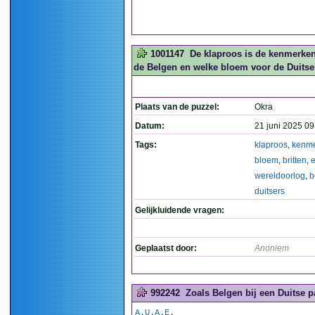
1001147
De klaproos is de kenmerken
de Belgen en welke bloem voor de Duitse
Plaats van de puzzel:
Okra
Datum:
21 juni 2025 09
Tags:
klaproos
,
kenm
bloem
,
britten
,
e
wereldoorlog
,
b
duitsers
Gelijkluidende vragen:
Geplaatst door:
Anoniem
992242
Zoals Belgen bij een Duitse pa
A.U.A.E.