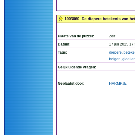
1003060
De diepere betekenis van het
Plaats van de puzzel:
Zelf
Datum:
17 juli 2025 17
Tags:
diepere
,
beteke
belgen
,
gloeila
Gelijkluidende vragen:
Geplaatst door:
HARMPJE