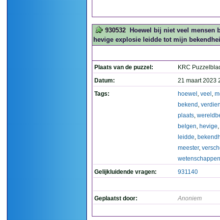
930532
Hoewel bij niet veel mensen 
hevige explosie leidde tot mijn bekendhe
Plaats van de puzzel:
KRC Puzzelbla
Datum:
21 maart 2023 
Tags:
hoewel
,
veel
,
m
bekend
,
verdie
plaats
,
wereldb
belgen
,
hevige
leidde
,
bekendh
meester
,
versch
wetenschappe
Gelijkluidende vragen:
931140
Geplaatst door:
Anoniem