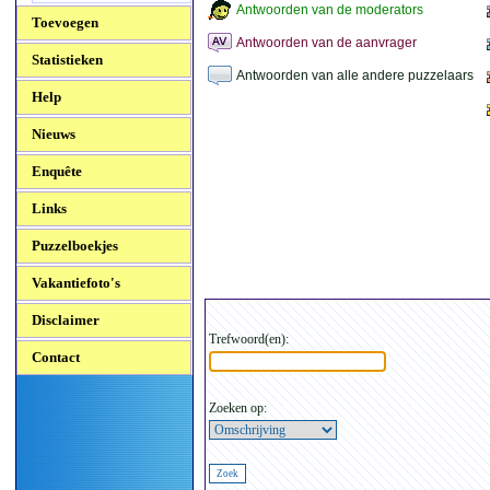
Antwoorden van de moderators
Toevoegen
Antwoorden van de aanvrager
Statistieken
Antwoorden van alle andere puzzelaars
Help
Nieuws
Enquête
Links
Puzzelboekjes
Vakantiefoto's
Disclaimer
Trefwoord(en):
Contact
Zoeken op: