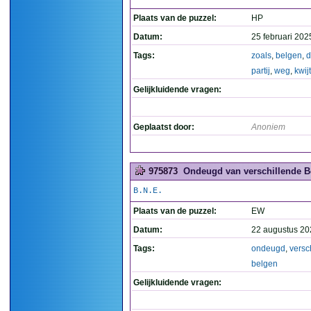
Plaats van de puzzel:
HP
Datum:
25 februari 202
Tags:
zoals
,
belgen
,
d
partij
,
weg
,
kwijt
Gelijkluidende vragen:
Geplaatst door:
Anoniem
975873
Ondeugd van verschillende Be
B.N.E.
Plaats van de puzzel:
EW
Datum:
22 augustus 20
Tags:
ondeugd
,
versc
belgen
Gelijkluidende vragen: