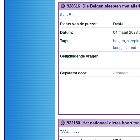
928616
Die Belgen sleepten met aller
S.L.E.
Plaats van de puzzel:
DvhN
Datum:
04 maart 2023 
Tags:
belgen
,
sleepte
koopjes
,
rond
Gelijkluidende vragen:
Geplaatst door:
Anoniem
922180
Het nationaal dictee hoort toc
TAAL.....