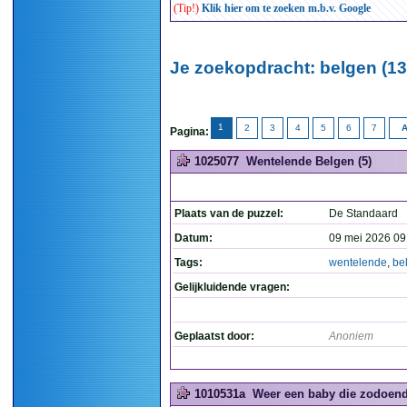
(Tip!)
Klik hier om te zoeken m.b.v. Google
Je zoekopdracht: belgen (13
1
2
3
4
5
6
7
A
Pagina:
1025077
Wentelende Belgen (5)
Plaats van de puzzel:
De Standaard
Datum:
09 mei 2026 09
Tags:
wentelende
,
be
Gelijkluidende vragen:
Geplaatst door:
Anoniem
1010531a
Weer een baby die zodoende