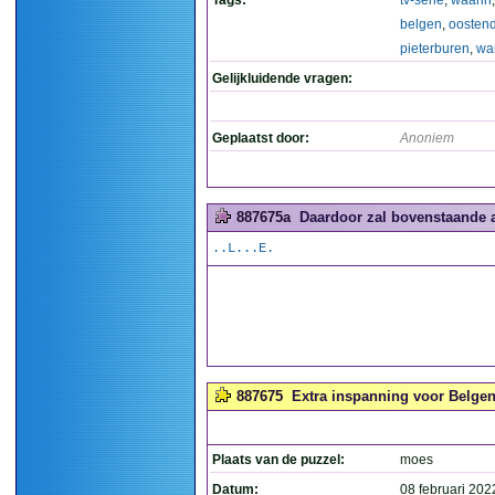
Tags:
tv-serie
,
waarin
belgen
,
oosten
pieterburen
,
wa
Gelijkluidende vragen:
Geplaatst door:
Anoniem
887675a
Daardoor zal bovenstaande a
..L...E.
887675
Extra inspanning voor Belgen 
Plaats van de puzzel:
moes
Datum:
08 februari 202