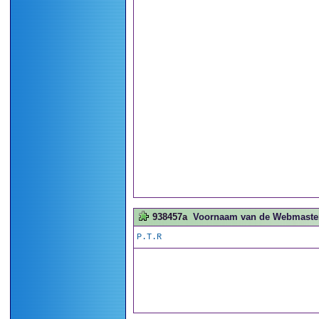
938457a
Voornaam van de Webmaster.
P.T.R