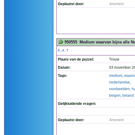
Geplaatst door:
Anoniem
950555
Medium waarvan bijna alle Ne
K.A.T
Plaats van de puzzel:
Trouw
Datum:
03 november 2
Tags:
medium
,
waarv
nederlandse
,
voorbeelden
,
h
belgen
,
beland
Gelijkluidende vragen:
Geplaatst door:
Anoniem