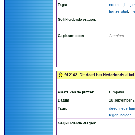
Tags:
noemen
,
belge
franse
,
stad
,
lill
Gelijkluidende vragen:
Geplaatst door:
Anoniem
912162
Dit deed het Nederlands elftal
Plaats van de puzzel:
Cirajoma
Datum:
28 september 2
Tags:
deed
,
nederlan
tegen
,
belgen
Gelijkluidende vragen: