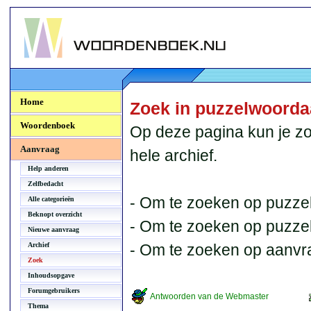
Woordenboek.NU
Home
Zoek in puzzelwoord
Woordenboek
Op deze pagina kun je zo
Aanvraag
hele archief.
Help anderen
Zelfbedacht
- Om te zoeken op puzzel
Alle categorieën
Beknopt overzicht
- Om te zoeken op puzzelb
Nieuwe aanvraag
Archief
- Om te zoeken op aanvr
Zoek
Inhoudsopgave
Forumgebruikers
Antwoorden van de Webmaster
Thema