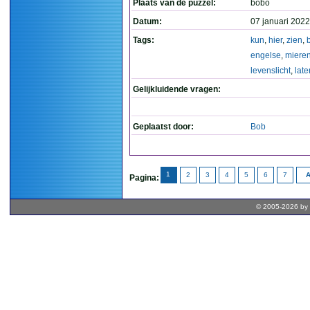
Plaats van de puzzel:
bobo
Datum:
07 januari 2022
Tags:
kun
,
hier
,
zien
,
engelse
,
miere
levenslicht
,
late
Gelijkluidende vragen:
Geplaatst door:
Bob
1
2
3
4
5
6
7
A
Pagina:
© 2005-2026 by 