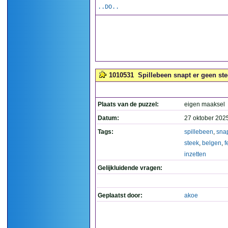
..DO..
1010531
Spillebeen snapt er geen ste
Plaats van de puzzel:
eigen maaksel
Datum:
27 oktober 202
Tags:
spillebeen
,
sna
steek
,
belgen
,
f
inzetten
Gelijkluidende vragen:
Geplaatst door:
akoe