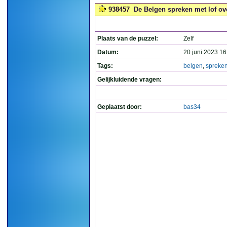
938457
De Belgen spreken met lof ove
Plaats van de puzzel:
Zelf
Datum:
20 juni 2023 16
Tags:
belgen
,
spreke
Gelijkluidende vragen:
Geplaatst door:
bas34