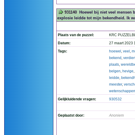
931140
Hoewel bij niet veel mensen 
explosie leidde tot mijn bekendheid. Ik 
Plaats van de puzzel:
KRC PUZZELB
Datum:
27 maart 2023 
Tags:
hoewel
,
veel
,
m
bekend
,
verdie
plaats
,
wereldb
belgen
,
hevige
leidde
,
bekendh
meester
,
versch
wetenschappe
Gelijkluidende vragen:
930532
Geplaatst door:
Anoniem