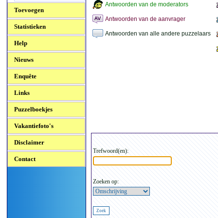
Antwoorden van de moderators
Toevoegen
Antwoorden van de aanvrager
Statistieken
Antwoorden van alle andere puzzelaars
Help
Nieuws
Enquête
Links
Puzzelboekjes
Vakantiefoto's
Disclaimer
Trefwoord(en):
Contact
Zoeken op: