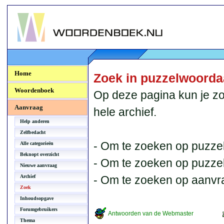
Woordenboek.NU
Home
Zoek in puzzelwoord
Woordenboek
Op deze pagina kun je zo
Aanvraag
hele archief.
Help anderen
Zelfbedacht
- Om te zoeken op puzzel
Alle categorieën
Beknopt overzicht
- Om te zoeken op puzzelb
Nieuwe aanvraag
Archief
- Om te zoeken op aanvr
Zoek
Inhoudsopgave
Forumgebruikers
Antwoorden van de Webmaster
Thema