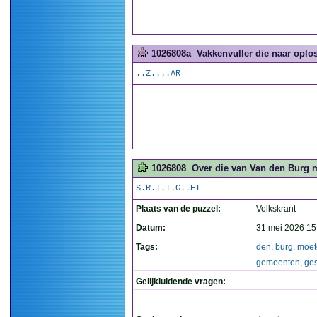
1026808a
Vakkenvuller die naar oplos
..Z....AR
1026808
Over die van Van den Burg 
S.R.I.I.G..ET
Plaats van de puzzel:
Volkskrant
Datum:
31 mei 2026 15
Tags:
den
,
burg
,
moet
gemeenten
,
ge
Gelijkluidende vragen: