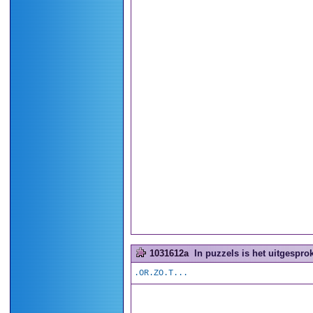
1031612a
In puzzels is het uitgesprok
.OR.ZO.T...