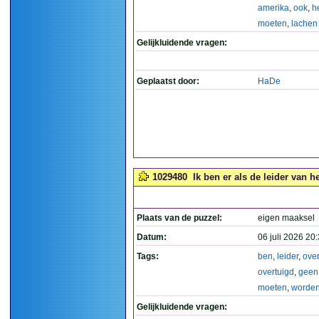
amerika
,
ook
,
h
moeten
,
lachen
Gelijkluidende vragen:
Geplaatst door:
HaDe
1029480
Ik ben er als de leider van 
Plaats van de puzzel:
eigen maaksel
Datum:
06 juli 2026 20
Tags:
ben
,
leider
,
ove
overtuigd
,
geen
moeten
,
worde
Gelijkluidende vragen: