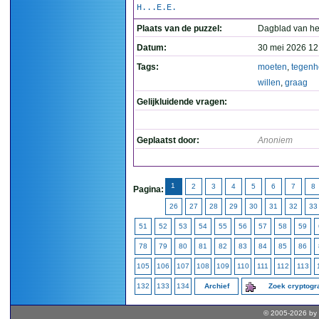
H...E.E.
Plaats van de puzzel:
Dagblad van he
Datum:
30 mei 2026 12
Tags:
moeten
,
tegen
willen
,
graag
Gelijkluidende vragen:
Geplaatst door:
Anoniem
1
2
3
4
5
6
7
8
Pagina:
26
27
28
29
30
31
32
33
51
52
53
54
55
56
57
58
59
78
79
80
81
82
83
84
85
86
105
106
107
108
109
110
111
112
113
132
133
134
Archief
Zoek cryptog
© 2005-2026 by 