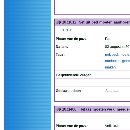
1031612
Net uit bed moeten aanhoren
...U.S.E...
Plaats van de puzzel:
Parool
Datum:
03 augustus 20
Tags:
net
,
bed
,
moete
aanhoren
,
goe
maken
Gelijkluidende vragen:
Geplaatst door:
Anoniem
1031486
'Helaas moeten we u meedelen
Plaats van de puzzel:
Volkskrant