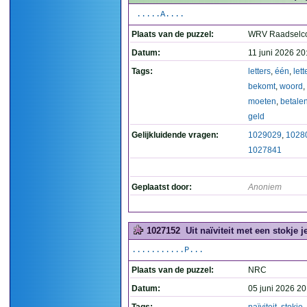
.....A....
Plaats van de puzzel:
WRV Raadselco
Datum:
11 juni 2026 20
Tags:
letters
,
één
,
lett
bekomt
,
woord
,
moeten
,
betale
geld
Gelijkluidende vragen:
1029029
,
1028
1027841
Geplaatst door:
Anoniem
1027152
Uit naïviteit met een stokje 
...........P...
Plaats van de puzzel:
NRC
Datum:
05 juni 2026 20