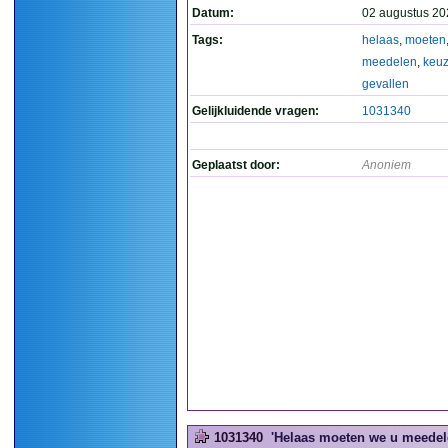
Datum:
02 augustus 20
Tags:
helaas
,
moeten
meedelen
,
keu
gevallen
Gelijkluidende vragen:
1031340
Geplaatst door:
Anoniem
1031340
'Helaas moeten we u meedelen