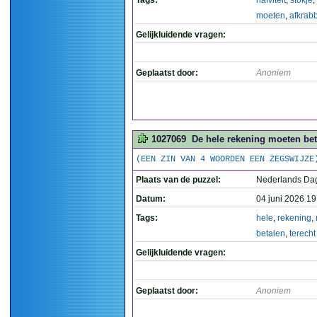
Tags:
naïviteit
,
stokje
,
moeten
,
afkrab
Gelijkluidende vragen:
Geplaatst door:
Anoniem
1027069
De hele rekening moeten betal
(EEN ZIN VAN 4 WOORDEN EEN ZEGSWIJZE
Plaats van de puzzel:
Nederlands Da
Datum:
04 juni 2026 19
Tags:
hele
,
rekening
,
betalen
,
terecht
Gelijkluidende vragen:
Geplaatst door:
Anoniem