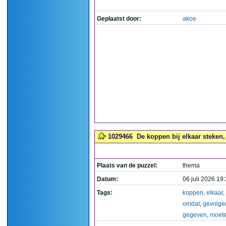
Geplaatst door:
akoe
1029466
De koppen bij elkaar steken
Plaats van de puzzel:
thema
Datum:
06 juli 2026 19
Tags:
koppen
,
elkaar
,
omdat
,
gevolge
gegeven
,
moet