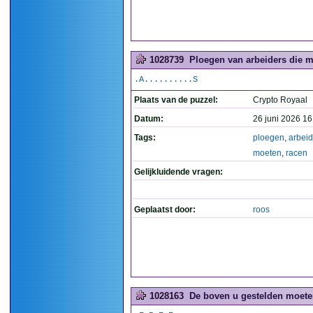
1028739
Ploegen van arbeiders die m
.A..........S
Plaats van de puzzel:
Crypto Royaal
Datum:
26 juni 2026 16
Tags:
ploegen
,
arbeid
moeten
,
racen
Gelijkluidende vragen:
Geplaatst door:
roos
1028163
De boven u gestelden moeten 