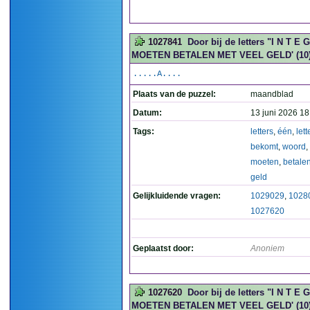
1027841
Door bij de letters "I N T E
MOETEN BETALEN MET VEEL GELD' (10
.....A....
Plaats van de puzzel:
maandblad
Datum:
13 juni 2026 18
Tags:
letters
,
één
,
lett
bekomt
,
woord
,
moeten
,
betale
geld
Gelijkluidende vragen:
1029029
,
1028
1027620
Geplaatst door:
Anoniem
1027620
Door bij de letters "I N T E
MOETEN BETALEN MET VEEL GELD' (10