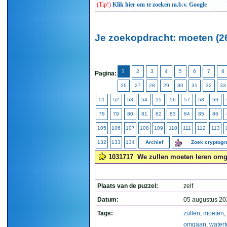
(Tip!)
Klik hier om te zoeken m.b.v. Google
Je zoekopdracht: moeten (2
1
2
3
4
5
6
7
8
Pagina:
26
27
28
29
30
31
32
33
51
52
53
54
55
56
57
58
59
78
79
80
81
82
83
84
85
86
105
106
107
108
109
110
111
112
113
132
133
134
Archief
Zoek cryptog
1031717
We zullen moeten leren omga
Plaats van de puzzel:
zelf
Datum:
05 augustus 20
Tags:
zullen
,
moeten
,
omgaan
,
watert