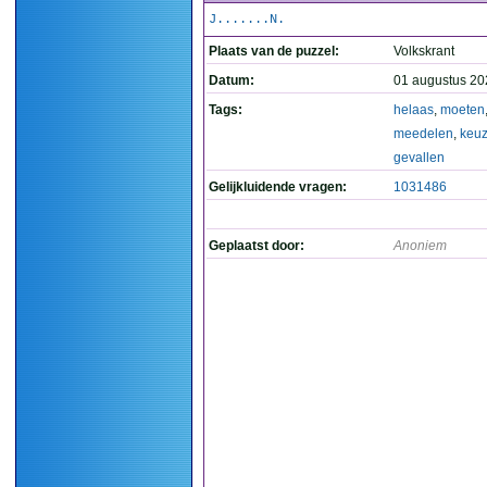
J.......N.
Plaats van de puzzel:
Volkskrant
Datum:
01 augustus 20
Tags:
helaas
,
moeten
meedelen
,
keu
gevallen
Gelijkluidende vragen:
1031486
Geplaatst door:
Anoniem