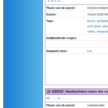
.E.R.E.E.
Plaats van de puzzel:
Groene Amste
Datum:
19 juni 2026 09
Tags:
boven
,
gesteld
echt
,
geen
,
ste
vallen
,
integen
Gelijkluidende vragen:
Geplaatst door:
Lex
1028125
Handwerksters weten dan niet
DE.....K......
Plaats van de puzzel:
cryptobundel