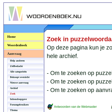
Woordenboek.NU
Home
Zoek in puzzelwoord
Woordenboek
Op deze pagina kun je zo
Aanvraag
hele archief.
Help anderen
Zelfbedacht
- Om te zoeken op puzzel
Alle categorieën
Beknopt overzicht
- Om te zoeken op puzzelb
Nieuwe aanvraag
Archief
- Om te zoeken op aanvr
Zoek
Inhoudsopgave
Forumgebruikers
Antwoorden van de Webmaster
Thema