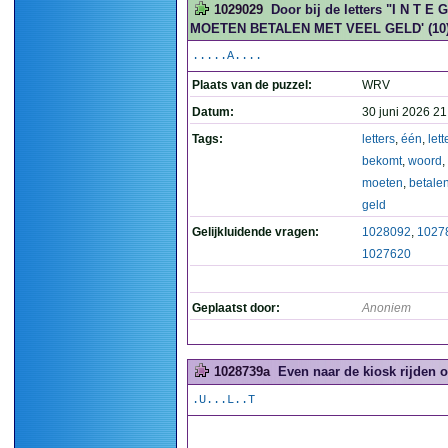
1029029
Door bij de letters "I N T E
MOETEN BETALEN MET VEEL GELD' (10
.....A....
Plaats van de puzzel:
WRV
Datum:
30 juni 2026 21
Tags:
letters
,
één
,
lett
bekomt
,
woord
,
moeten
,
betale
geld
Gelijkluidende vragen:
1028092
,
1027
1027620
Geplaatst door:
Anoniem
1028739a
Even naar de kiosk rijden 
.U...L..T