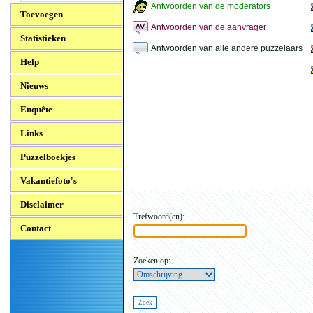
Antwoorden van de moderators
Toevoegen
Antwoorden van de aanvrager
Statistieken
Antwoorden van alle andere puzzelaars
Help
Nieuws
Enquête
Links
Puzzelboekjes
Vakantiefoto's
Disclaimer
Trefwoord(en):
Contact
Zoeken op: