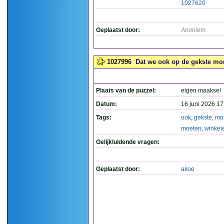
1027620
Geplaatst door:
Anoniem
1027996
Dat we ook op de gekste mom
Plaats van de puzzel:
eigen maaksel
Datum:
16 juni 2026 17
Tags:
ook
,
gekste
,
mo
moeten
,
winkel
Gelijkluidende vragen:
Geplaatst door:
akoe