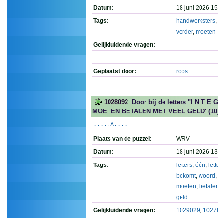
Datum:
18 juni 2026 15
Tags:
handwerksters
,
verder
,
moeten
Gelijkluidende vragen:
Geplaatst door:
roos
1028092
Door bij de letters "I N T E
MOETEN BETALEN MET VEEL GELD' (10
.....A....
Plaats van de puzzel:
WRV
Datum:
18 juni 2026 13
Tags:
letters
,
één
,
lett
bekomt
,
woord
,
moeten
,
betale
geld
Gelijkluidende vragen:
1029029
,
1027