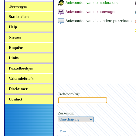
Antwoorden van de moderators
Toevoegen
Antwoorden van de aanvrager
Statistieken
Antwoorden van alle andere puzzelaars
Help
Nieuws
Enquête
Links
Puzzelboekjes
Vakantiefoto's
Disclaimer
Trefwoord(en):
Contact
Zoeken op: