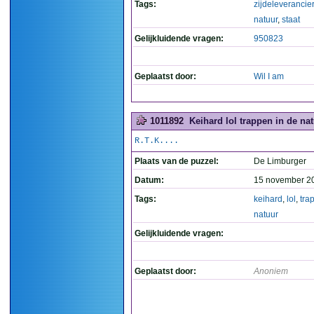
Tags:
zijdeleverancier
natuur
,
staat
Gelijkluidende vragen:
950823
Geplaatst door:
Wil I am
1011892
Keihard lol trappen in de nat
R.T.K....
Plaats van de puzzel:
De Limburger
Datum:
15 november 2
Tags:
keihard
,
lol
,
tra
natuur
Gelijkluidende vragen:
Geplaatst door:
Anoniem