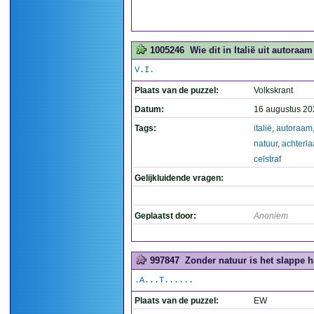
1005246
Wie dit in Italië uit autoraam 
V.I.
Plaats van de puzzel:
Volkskrant
Datum:
16 augustus 20
Tags:
italië
,
autoraam
natuur
,
achterla
celstraf
Gelijkluidende vragen:
Geplaatst door:
Anoniem
997847
Zonder natuur is het slappe h
.A...T......
Plaats van de puzzel:
EW