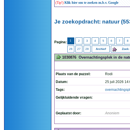
(Tip!)
Klik hier om te zoeken m.b.v. Google
Je zoekopdracht: natuur (55
1
2
3
4
5
6
7
8
Pagina:
26
27
28
Archief
Zoek 
1030876
Overnachtingsplek in de natu
Plaats van de puzzel:
Rodi
Datum:
25 juli 2026 14
Tags:
overnachtingsp
Gelijkluidende vragen:
Geplaatst door:
Anoniem