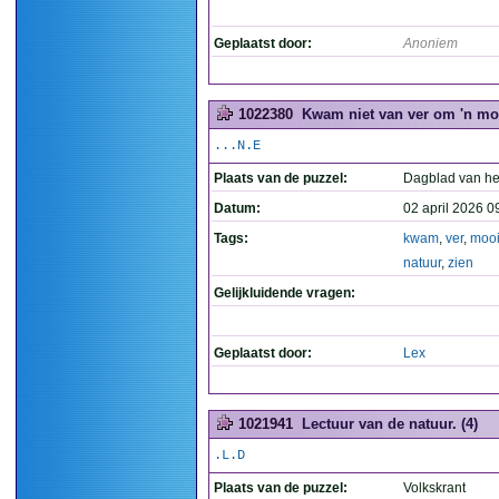
Geplaatst door:
Anoniem
1022380
Kwam niet van ver om 'n mooi
...N.E
Plaats van de puzzel:
Dagblad van he
Datum:
02 april 2026 0
Tags:
kwam
,
ver
,
moo
natuur
,
zien
Gelijkluidende vragen:
Geplaatst door:
Lex
1021941
Lectuur van de natuur. (4)
.L.D
Plaats van de puzzel:
Volkskrant