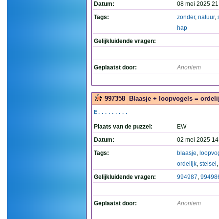
Datum:
08 mei 2025 21
Tags:
zonder
,
natuur
,
hap
Gelijkluidende vragen:
Geplaatst door:
Anoniem
997358
Blaasje + loopvogels = ordelij
E.........
Plaats van de puzzel:
EW
Datum:
02 mei 2025 14
Tags:
blaasje
,
loopvo
ordelijk
,
stelsel
Gelijkluidende vragen:
994987
,
99498
Geplaatst door:
Anoniem