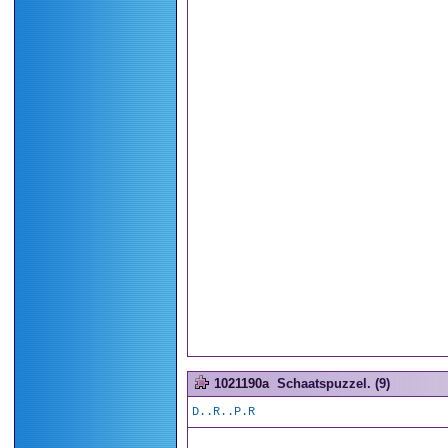
1021190a
Schaatspuzzel. (9)
D..R..P.R