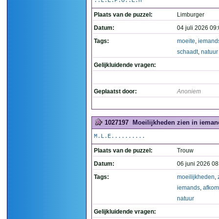
..L.E.P.O..E.H
Plaats van de puzzel:
Limburger
Datum:
04 juli 2026 09
Tags:
moeite
,
iemand
schaadt
,
natuur
Gelijkluidende vragen:
Geplaatst door:
Anoniem
1027197
Moeilijkheden zien in iemand
M.L.E..........
Plaats van de puzzel:
Trouw
Datum:
06 juni 2026 08
Tags:
moeilijkheden
,
iemands
,
afkom
natuur
Gelijkluidende vragen: