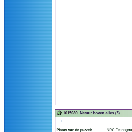
1015080
Natuur boven alles (3)
..F
Plaats van de puzzel:
NRC Econogra