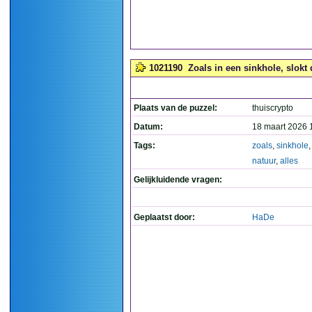
1021190
Zoals in een sinkhole, slokt 
Plaats van de puzzel:
thuiscrypto
Datum:
18 maart 2026 
Tags:
zoals
,
sinkhole
natuur
,
alles
Gelijkluidende vragen:
Geplaatst door:
HaDe