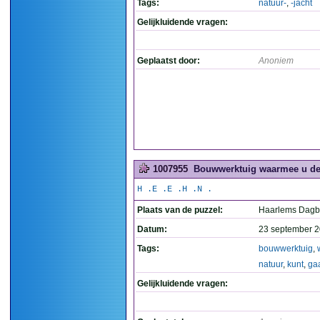
Tags:
natuur-
,
-jacht
Gelijkluidende vragen:
Geplaatst door:
Anoniem
1007955
Bouwwerktuig waarmee u de n
H .E .E .H .N .
Plaats van de puzzel:
Haarlems Dagb
Datum:
23 september 2
Tags:
bouwwerktuig
,
natuur
,
kunt
,
ga
Gelijkluidende vragen: