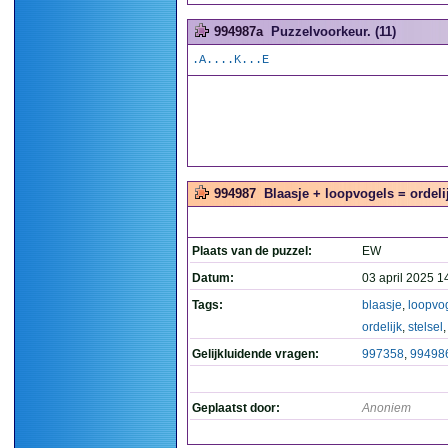
994987a
Puzzelvoorkeur. (11)
.A....K...E
994987
Blaasje + loopvogels = ordelij
Plaats van de puzzel:
EW
Datum:
03 april 2025 1
Tags:
blaasje
,
loopvo
ordelijk
,
stelsel
Gelijkluidende vragen:
997358
,
99498
Geplaatst door:
Anoniem