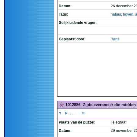
Datum:
26 december 2
Tags:
natuur
,
boven
,
a
Gelijkluidende vragen:
Geplaatst door:
Barts
1012886
Zijdeleverancier die midden i
M..R.......M
Plaats van de puzzel:
Telegraaf
Datum:
29 november 2