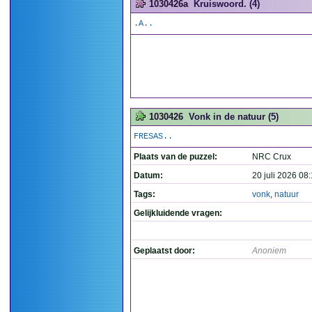
1030426a
Kruiswoord. (4)
.A..
1030426
Vonk in de natuur (5)
FRESAS..
Plaats van de puzzel:
NRC Crux
Datum:
20 juli 2026 08
Tags:
vonk
,
natuur
Gelijkluidende vragen:
Geplaatst door:
Anoniem