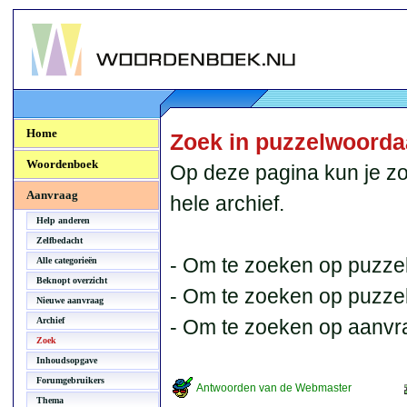
Woordenboek.NU
Home
Zoek in puzzelwoord
Woordenboek
Op deze pagina kun je zo
Aanvraag
hele archief.
Help anderen
Zelfbedacht
- Om te zoeken op puzzel
Alle categorieën
Beknopt overzicht
- Om te zoeken op puzzelb
Nieuwe aanvraag
Archief
- Om te zoeken op aanvr
Zoek
Inhoudsopgave
Forumgebruikers
Antwoorden van de Webmaster
Thema