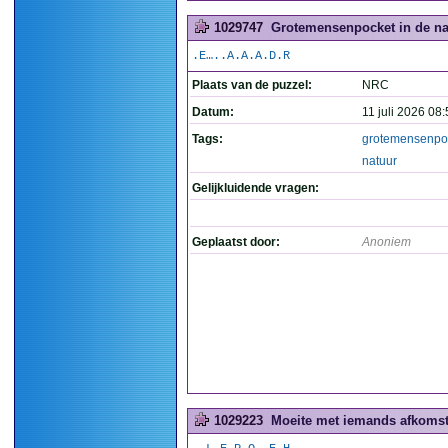
1029747
Grotemensenpocket in de nat
.E…..A.A.A.D.R
Plaats van de puzzel:
NRC
Datum:
11 juli 2026 08
Tags:
grotemensenpo
natuur
Gelijkluidende vragen:
Geplaatst door:
Anoniem
1029223
Moeite met iemands afkomst 