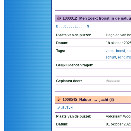
1009912
Men zoekt troost in de natuur
B...E....L.....N.
Plaats van de puzzel:
Dagblad van he
Datum:
18 oktober 202
Tags:
zoekt
,
troost
,
na
schijnt
,
echt
,
mi
Gelijkluidende vragen:
Geplaatst door:
Anoniem
1008545
Natuur- ... -jacht (8)
.A.E.T.N
Plaats van de puzzel:
Volkskrant Woo
Datum:
01 oktober 202