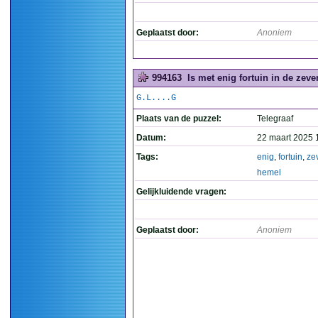
Geplaatst door:
Anoniem
994163
Is met enig fortuin in de zeve
G.L....G
Plaats van de puzzel:
Telegraaf
Datum:
22 maart 2025 
Tags:
enig
,
fortuin
,
ze
hemel
Gelijkluidende vragen:
Geplaatst door:
Anoniem