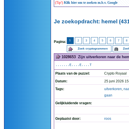
(Tip!)
Klik hier om te zoeken m.b.v. Google
Je zoekopdracht: hemel (43
1
2
3
4
5
6
7
8
Pagina:
Zoek cryptogrammen
Zoek
1028653
Zijn uitverkoren naar de heme
.......E....E....T
Plaats van de puzzel:
Crypto Royaal
Datum:
25 juni 2026 15
Tags:
uitverkoren
,
naa
gaan
Gelijkluidende vragen:
Geplaatst door:
roos