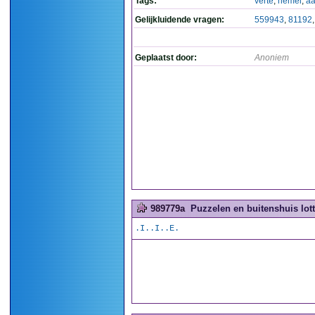
Tags:
verte
,
hemel
,
aa
Gelijkluidende vragen:
559943
,
81192
Geplaatst door:
Anoniem
989779a
Puzzelen en buitenshuis lott
.I..I..E.