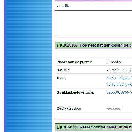
....EL
1026166
Hoe heet het denkbeeldige p
Plaats van de puzzel:
Tubantia
Datum:
23 mei 2026 07
Tags:
heet
,
denkbeel
hemel
,
recht
,
w
Gelijkluidende vragen:
985590
,
98557
Geplaatst door:
Anoniem
1024999
Naam voor de hemel in de bo