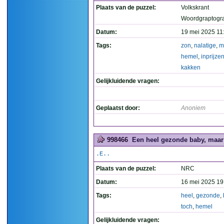
Plaats van de puzzel:
Volkskrant
Woordgraptogr
Datum:
19 mei 2025 11
Tags:
zon
,
nalatige
,
m
hemel
,
inprijze
kakken
Gelijkluidende vragen:
Geplaatst door:
Anoniem
998466
Een heel gezonde baby, maar 
.E..
Plaats van de puzzel:
NRC
Datum:
16 mei 2025 19
Tags:
heel
,
gezonde
,
toch
,
hemel
Gelijkluidende vragen: