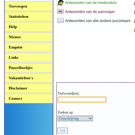
Antwoorden van de moderators
Toevoegen
Antwoorden van de aanvrager
Statistieken
Antwoorden van alle andere puzzelaars
Help
Nieuws
Enquête
Links
Puzzelboekjes
Vakantiefoto's
Disclaimer
Trefwoord(en):
Contact
Zoeken op: