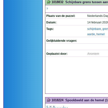
1018832
Schijnbare grens tussen aar
?
Plaats van de puzzel:
Nederlands Da
Datum:
14 februari 202
Tags:
schijnbare
,
gre
aarde
,
hemel
Gelijkluidende vragen:
Geplaatst door:
Anoniem
1018224
Spookbeeld aan de hemel (1
S.H.N.....L..