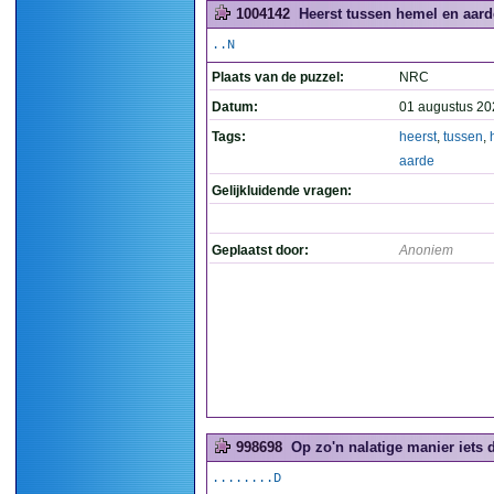
1004142
Heerst tussen hemel en aarde
..N
Plaats van de puzzel:
NRC
Datum:
01 augustus 20
Tags:
heerst
,
tussen
,
aarde
Gelijkluidende vragen:
Geplaatst door:
Anoniem
998698
Op zo'n nalatige manier iets 
........D