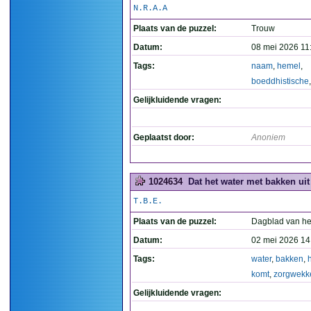
N.R.A.A
Plaats van de puzzel:
Trouw
Datum:
08 mei 2026 11
Tags:
naam
,
hemel
,
boeddhistische
Gelijkluidende vragen:
Geplaatst door:
Anoniem
1024634
Dat het water met bakken ui
T.B.E.
Plaats van de puzzel:
Dagblad van he
Datum:
02 mei 2026 14
Tags:
water
,
bakken
,
komt
,
zorgwekk
Gelijkluidende vragen: