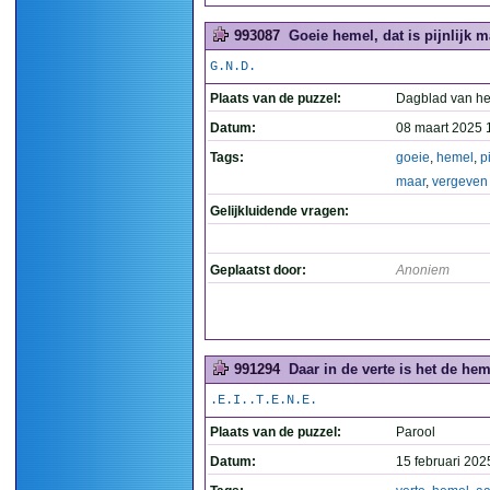
993087
Goeie hemel, dat is pijnlijk ma
G.N.D.
Plaats van de puzzel:
Dagblad van he
Datum:
08 maart 2025 
Tags:
goeie
,
hemel
,
pi
maar
,
vergeven
Gelijkluidende vragen:
Geplaatst door:
Anoniem
991294
Daar in de verte is het de hem
.E.I..T.E.N.E.
Plaats van de puzzel:
Parool
Datum:
15 februari 202