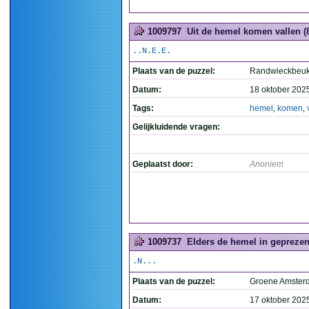
1009797
Uit de hemel komen vallen (
..N.E.E.
Plaats van de puzzel:
Randwieckbeu
Datum:
18 oktober 202
Tags:
hemel
,
komen
,
Gelijkluidende vragen:
Geplaatst door:
Anoniem
1009737
Elders de hemel in geprezen,
.N...
Plaats van de puzzel:
Groene Amste
Datum:
17 oktober 202