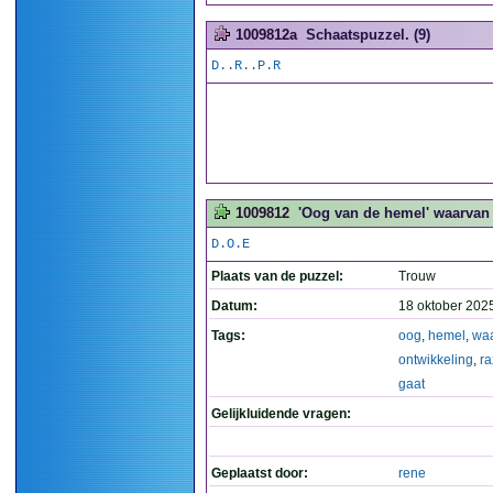
1009812a
Schaatspuzzel. (9)
D..R..P.R
1009812
'Oog van de hemel' waarvan 
D.O.E
Plaats van de puzzel:
Trouw
Datum:
18 oktober 202
Tags:
oog
,
hemel
,
wa
ontwikkeling
,
r
gaat
Gelijkluidende vragen:
Geplaatst door:
rene