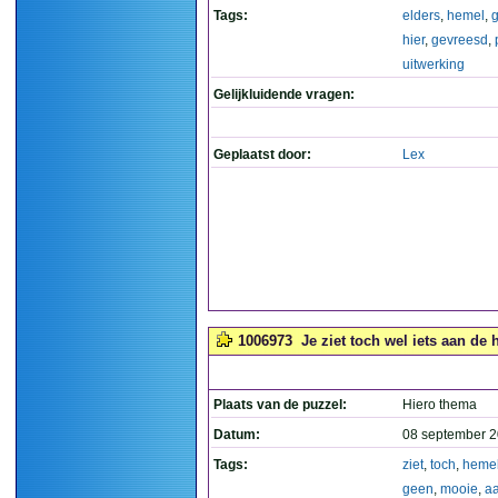
Tags:
elders
,
hemel
,
hier
,
gevreesd
,
uitwerking
Gelijkluidende vragen:
Geplaatst door:
Lex
1006973
Je ziet toch wel iets aan de 
Plaats van de puzzel:
Hiero thema
Datum:
08 september 2
Tags:
ziet
,
toch
,
heme
geen
,
mooie
,
aa