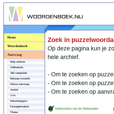
Woordenboek.NU
Home
Zoek in puzzelwoord
Woordenboek
Op deze pagina kun je zo
Aanvraag
hele archief.
Help anderen
Zelfbedacht
- Om te zoeken op puzzel
Alle categorieën
Beknopt overzicht
- Om te zoeken op puzzelb
Nieuwe aanvraag
Archief
- Om te zoeken op aanvr
Zoek
Inhoudsopgave
Forumgebruikers
Antwoorden van de Webmaster
Thema