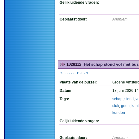
Gelijkluidende vragen:
Geplaatst door:
Anoniem
1028112
Het schap stond vol met bus
R.......E.L.N.
Plaats van de puzzel:
Groene Amste
Datum:
18 juni 2026 14
Tags:
schap
,
stond
,
vo
stuk
,
geen
,
kant
konden
Gelijkluidende vragen:
Geplaatst door:
Anoniem