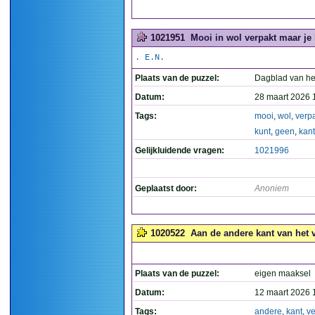
1021951
Mooi in wol verpakt maar je 
. E.N.
Plaats van de puzzel:
Dagblad van he
Datum:
28 maart 2026 
Tags:
mooi
,
wol
,
verp
kunt
,
geen
,
kant
Gelijkluidende vragen:
1021996
Geplaatst door:
Anoniem
1020522
Aan de andere kant van het v
Plaats van de puzzel:
eigen maaksel
Datum:
12 maart 2026 
Tags:
andere
,
kant
,
ve