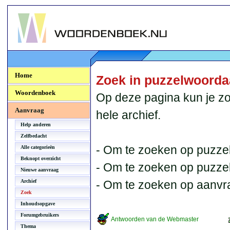
Woordenboek.NU
Home
Zoek in puzzelwoord
Woordenboek
Op deze pagina kun je zo
Aanvraag
hele archief.
Help anderen
Zelfbedacht
- Om te zoeken op puzzel
Alle categorieën
Beknopt overzicht
- Om te zoeken op puzzelb
Nieuwe aanvraag
Archief
- Om te zoeken op aanvr
Zoek
Inhoudsopgave
Forumgebruikers
Antwoorden van de Webmaster
Thema