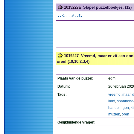
1019227a
Stapel puzzelboekjes. (12)
..K....A..E.
1019227
Vreemd, maar er zit een don
oren! (10,10,2,3,4)
Plaats van de puzzel:
egm
Datum:
20 februari 202
Tags:
vreemd
,
maar
,
kant
,
spannend
handelingen
,
kl
muziek
,
oren
Gelijkluidende vragen: