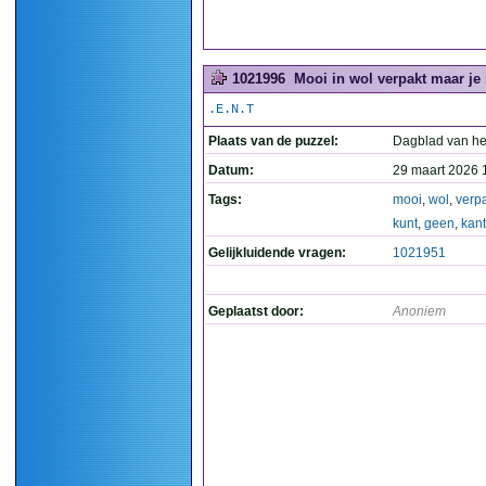
1021996
Mooi in wol verpakt maar je 
.E.N.T
Plaats van de puzzel:
Dagblad van he
Datum:
29 maart 2026 
Tags:
mooi
,
wol
,
verp
kunt
,
geen
,
kant
Gelijkluidende vragen:
1021951
Geplaatst door:
Anoniem