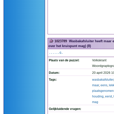
1023789
Wasbakafsluiter heeft maar 
over het kruispunt mag) (8)
......G.
Plaats van de puzzel:
Volkskrant
Woordgraptogr
Datum:
20 april 2026 1
Tags:
wasbakafsluiter
maar
,
eens
,
lek
plaatsgenomen
houding
,
eerst
,
mag
Gelijkluidende vragen: