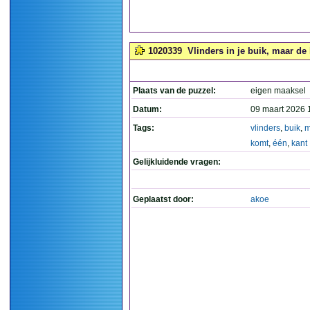
1020339
Vlinders in je buik, maar de 
Plaats van de puzzel:
eigen maaksel
Datum:
09 maart 2026 
Tags:
vlinders
,
buik
,
m
komt
,
één
,
kant
Gelijkluidende vragen:
Geplaatst door:
akoe