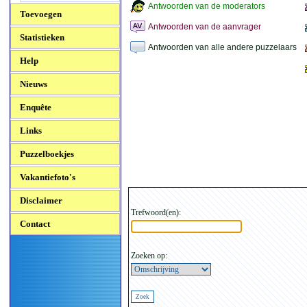
Antwoorden van de moderators
Toevoegen
Antwoorden van de aanvrager
Statistieken
Antwoorden van alle andere puzzelaars
Help
Nieuws
Enquête
Links
Puzzelboekjes
Vakantiefoto's
Disclaimer
Trefwoord(en):
Contact
Zoeken op: