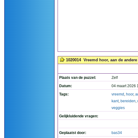
1020014
Vreemd hoor, aan de andere k
Plaats van de puzzel:
Zelf
Datum:
04 maart 2026 
Tags:
vreemd
,
hoor
,
a
kant
,
bereiden
,
veggies
Gelijkluidende vragen:
Geplaatst door:
bas34