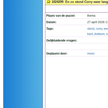
1024299
En zo stond Corry weer lang
Plaats van de puzzel:
thema
Datum:
27 april 2026 1
Tags:
stond
,
corry
,
we
kant
,
dokkum
,
v
Gelijkluidende vragen:
Geplaatst door:
moes