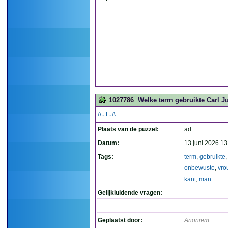
1027786
Welke term gebruikte Carl J
A.I.A
Plaats van de puzzel:
ad
Datum:
13 juni 2026 13
Tags:
term
,
gebruikte
onbewuste
,
vro
kant
,
man
Gelijkluidende vragen:
Geplaatst door:
Anoniem