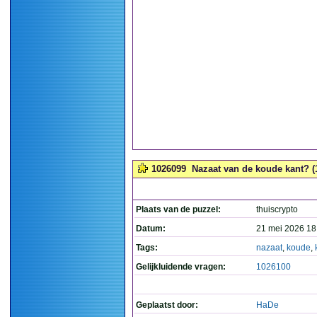
1026099
Nazaat van de koude kant? (
Plaats van de puzzel:
thuiscrypto
Datum:
21 mei 2026 18
Tags:
nazaat
,
koude
,
Gelijkluidende vragen:
1026100
Geplaatst door:
HaDe