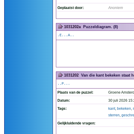
Geplaatst door:
Anoniem
1031202a
Puzzeldiagram. (8)
.E...A..
1031202
Van die kant bekeken staat h
..P...
Plaats van de puzzel:
Groene Amste
Datum:
30 juli 2026 15
Tags:
kant
,
bekeken
,
sterren
,
geschr
Gelijkluidende vragen: