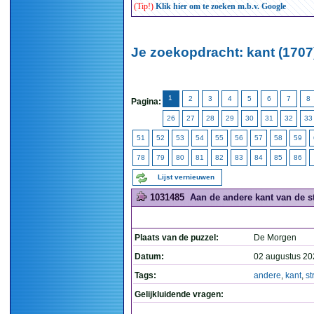
(Tip!)
Klik hier om te zoeken m.b.v. Google
Je zoekopdracht: kant (1707
1
2
3
4
5
6
7
8
Pagina:
26
27
28
29
30
31
32
33
51
52
53
54
55
56
57
58
59
78
79
80
81
82
83
84
85
86
Lijst vernieuwen
1031485
Aan de andere kant van de st
Plaats van de puzzel:
De Morgen
Datum:
02 augustus 20
Tags:
andere
,
kant
,
st
Gelijkluidende vragen: