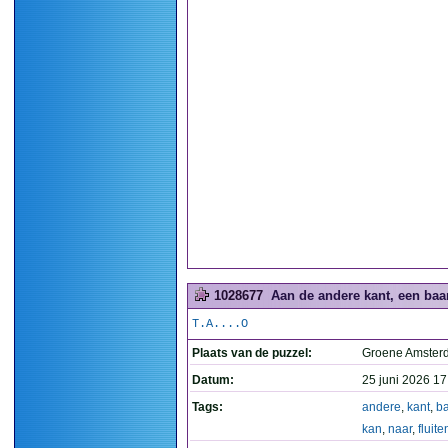
1028677
Aan de andere kant, een baan
T.A....O
Plaats van de puzzel:
Groene Amste
Datum:
25 juni 2026 17
Tags:
andere
,
kant
,
b
kan
,
naar
,
fluite