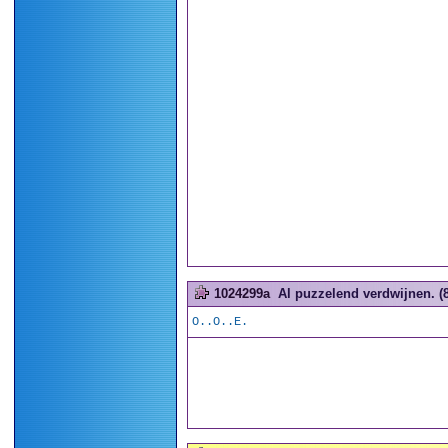
1024299a
Al puzzelend verdwijnen. (8
O..O..E.