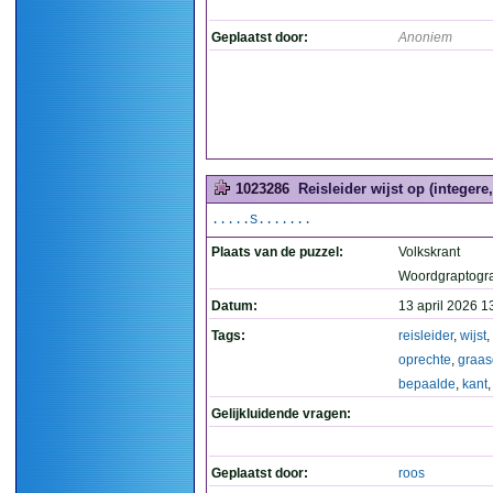
Geplaatst door:
Anoniem
1023286
Reisleider wijst op (integer
.....S.......
Plaats van de puzzel:
Volkskrant
Woordgraptogr
Datum:
13 april 2026 1
Tags:
reisleider
,
wijst
,
oprechte
,
graas
bepaalde
,
kant
Gelijkluidende vragen:
Geplaatst door:
roos