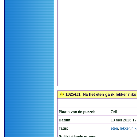
1025431
Na het eten ga ik lekker niks
Plaats van de puzzel:
Zelf
Datum:
13 mei 2026 17
Tags:
eten
,
lekker
,
nik
Gelijkluidende vragen: