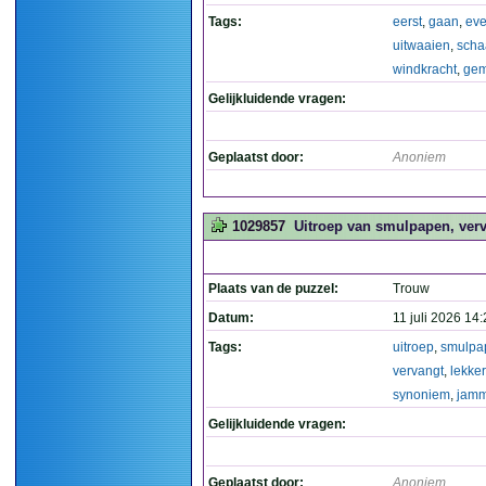
Tags:
eerst
,
gaan
,
ev
uitwaaien
,
scha
windkracht
,
gem
Gelijkluidende vragen:
Geplaatst door:
Anoniem
1029857
Uitroep van smulpapen, verva
Plaats van de puzzel:
Trouw
Datum:
11 juli 2026 14
Tags:
uitroep
,
smulpa
vervangt
,
lekker
synoniem
,
jamm
Gelijkluidende vragen:
Geplaatst door:
Anoniem