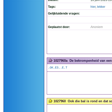
Datum:
16 juni 2026 20
Tags:
hier
,
lekker
Gelijkluidende vragen:
Geplaatst door:
Anoniem
1027960a
De bekrompenheid van een p
.OK.ES..E.T
1027960
Ook die bal is rond en dat sc