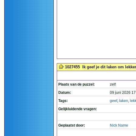
1027455
Ik geef je dit laken om lekker
Plaats van de puzzel:
zelf
Datum:
09 juni 2026 17
Tags:
geef
,
laken
,
lek
Gelijkluidende vragen:
Geplaatst door:
Nick Name