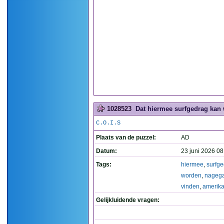
1028523
Dat hiermee surfgedrag kan 
C.O.I.S
Plaats van de puzzel:
AD
Datum:
23 juni 2026 08
Tags:
hiermee
,
surfg
worden
,
nageg
vinden
,
amerik
Gelijkluidende vragen: