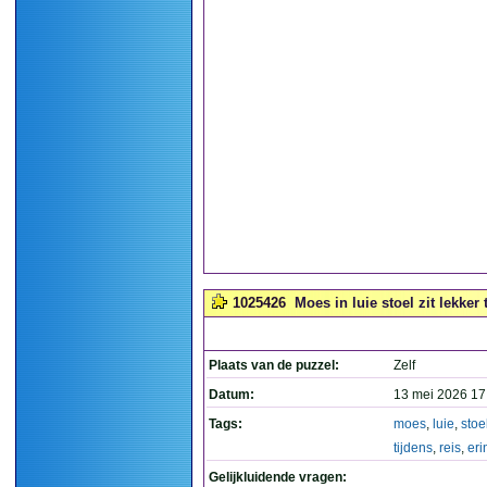
1025426
Moes in luie stoel zit lekker t
Plaats van de puzzel:
Zelf
Datum:
13 mei 2026 17
Tags:
moes
,
luie
,
stoe
tijdens
,
reis
,
eri
Gelijkluidende vragen: