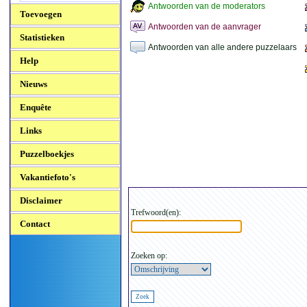
Antwoorden van de moderators
Toevoegen
Antwoorden van de aanvrager
Statistieken
Antwoorden van alle andere puzzelaars
Help
Nieuws
Enquête
Links
Puzzelboekjes
Vakantiefoto's
Disclaimer
Trefwoord(en):
Contact
Zoeken op: