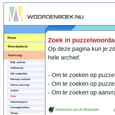
Woordenboek.NU
Home
Zoek in puzzelwoord
Woordenboek
Op deze pagina kun je zo
Aanvraag
hele archief.
Help anderen
Zelfbedacht
- Om te zoeken op puzzel
Alle categorieën
Beknopt overzicht
- Om te zoeken op puzzelb
Nieuwe aanvraag
Archief
- Om te zoeken op aanvr
Zoek
Inhoudsopgave
Forumgebruikers
Antwoorden van de Webmaster
Thema