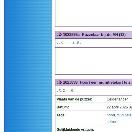
1023899a
Puzzelaar bij de AH (12)
..K.....L.E.
1023899
Hoort een munitietekort te zij
.R.I...O.
Plaats van de puzzel:
Gelderlander
Datum:
22 april 2026 0
Tags:
hoort
,
munitiete
lekker
Gelijkluidende vragen: