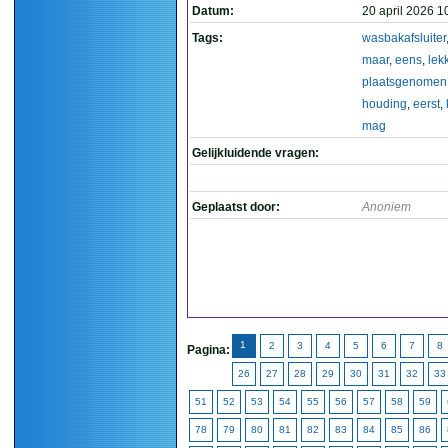
Datum:
20 april 2026 1
Tags:
wasbakafsluiter
maar
,
eens
,
lek
plaatsgenomen
houding
,
eerst
,
mag
Gelijkluidende vragen:
Geplaatst door:
Anoniem
1
2
3
4
5
6
7
8
Pagina:
26
27
28
29
30
31
32
33
51
52
53
54
55
56
57
58
59
78
79
80
81
82
83
84
85
86