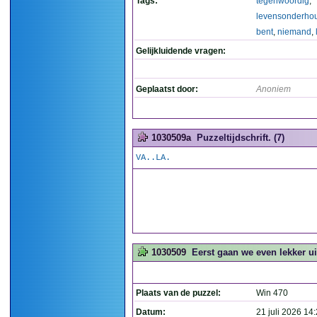
Tags:
tegenwoordig
,
levensonderho
bent
,
niemand
,
Gelijkluidende vragen:
Geplaatst door:
Anoniem
1030509a
Puzzeltijdschrift. (7)
VA..LA.
1030509
Eerst gaan we even lekker u
Plaats van de puzzel:
Win 470
Datum:
21 juli 2026 14