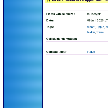
1027472
Woont in z'n uppie, slaapt le
Plaats van de puzzel:
thuiscrypto
Datum:
09 juni 2026 17
Tags:
woont
,
uppie
,
s
lekker
,
warm
Gelijkluidende vragen:
Geplaatst door:
HaDe