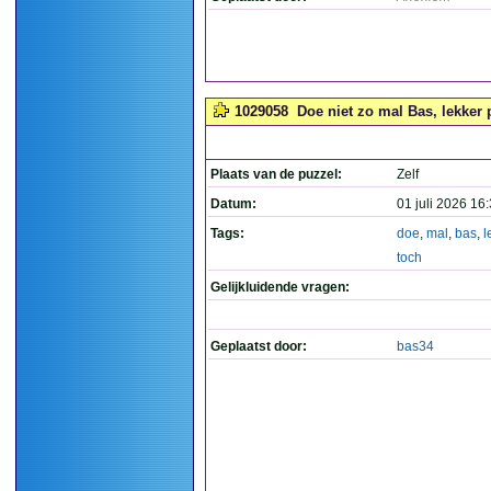
1029058
Doe niet zo mal Bas, lekker pi
Plaats van de puzzel:
Zelf
Datum:
01 juli 2026 16
Tags:
doe
,
mal
,
bas
,
l
toch
Gelijkluidende vragen:
Geplaatst door:
bas34