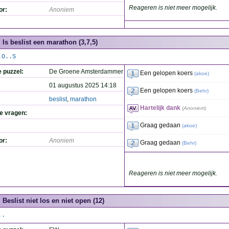
Reageren is niet meer mogelijk.
or:
Anoniem
Is beslist een marathon (3,7,5)
.O..S
e puzzel:
De Groene Amsterdammer
Een gelopen koers
(
akoe
)
01 augustus 2025 14:18
Een gelopen koers
(
Behr
)
beslist
,
marathon
Hartelijk dank
(
Anoniem
)
de vragen:
Graag gedaan
(
akoe
)
or:
Anoniem
Graag gedaan
(
Behr
)
Reageren is niet meer mogelijk.
Beslist niet los en niet open (12)
..