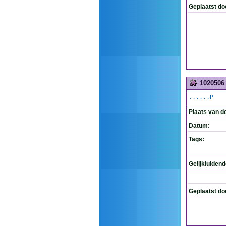
Geplaatst do
1020506
......P
Plaats van d
Datum:
Tags:
Gelijkluiden
Geplaatst do