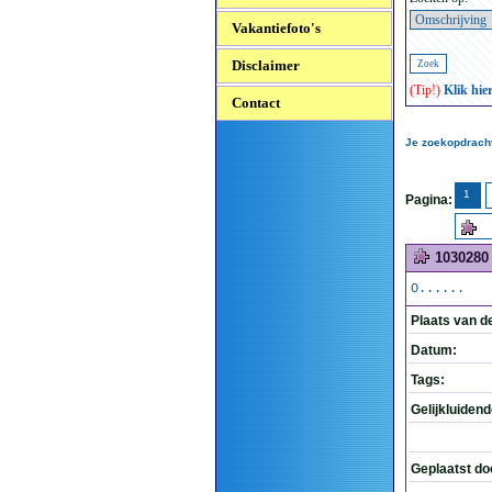
Vakantiefoto's
Disclaimer
(Tip!)
Klik hie
Contact
Je zoekopdracht:
1
Pagina:
1030280
O......
Plaats van d
Datum:
Tags:
Gelijkluiden
Geplaatst do