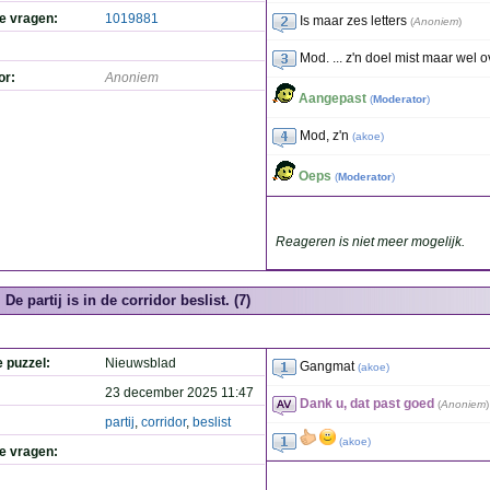
de vragen:
1019881
Is maar zes letters
(
Anoniem
)
Mod. ... z'n doel mist maar wel 
or:
Anoniem
Aangepast
(
Moderator
)
Mod, z'n
(
akoe
)
Oeps
(
Moderator
)
Reageren is niet meer mogelijk.
De partij is in de corridor beslist. (7)
e puzzel:
Nieuwsblad
Gangmat
(
akoe
)
23 december 2025 11:47
Dank u, dat past goed
(
Anoniem
)
partij
,
corridor
,
beslist
(
akoe
)
de vragen: