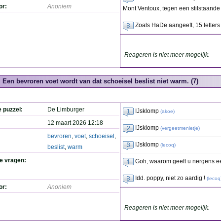
or:
Anoniem
Mont Ventoux, tegen een stilstaande
Zoals HaDe aangeeft, 15 letters
Reageren is niet meer mogelijk.
Een bevroren voet wordt van dat schoeisel beslist niet warm. (7)
e puzzel:
De Limburger
IJsklomp
(
akoe
)
12 maart 2026 12:18
IJsklomp
(
vergeetmenietje
)
bevroren
,
voet
,
schoeisel
,
IJsklomp
(
lecoq
)
beslist
,
warm
de vragen:
Goh, waarom geeft u nergens ee
Idd. poppy, niet zo aardig !
(
lecoq
or:
Anoniem
Reageren is niet meer mogelijk.