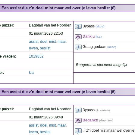
Een assist die z'n doel mist maar wel over je leven beslist (6)
e puzzel:
Dagblad van het Noorden
Bypass
(
akoe
)
01 maart 2026 22:53
Dank u
(
k.a
)
assist
,
doel
,
mist
,
maar
,
Graag gedaan
(
akoe
)
leven
,
beslist
de vragen:
1019852
Reageren is niet meer mogelijk.
or:
k.a
Een assist die z'n doel mist maar wel over je leven beslist (6)
e puzzel:
Dagblad van het Noorden
Bypass
(
Anoniem
)
01 maart 2026 09:48
Bedankt!
(
Anoniem
)
assist
,
doel
,
mist
,
maar
,
... z'n doel mist maar wel over je .
leven
,
beslist