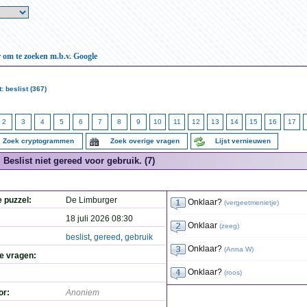
r om te zoeken m.b.v. Google
 beslist (367)
2
3
4
5
6
7
8
9
10
11
12
13
14
15
16
17
Zoek cryptogrammen
Zoek overige vragen
Lijst vernieuwen
Beslist niet gereed voor gebruik. (7)
e puzzel:
De Limburger
Onklaar?
(
vergeetmenietje
)
18 juli 2026 08:30
Onklaar
(
zeeg
)
beslist
,
gereed
,
gebruik
Onklaar?
(
Anna W
)
de vragen:
Onklaar?
(
roos
)
or:
Anoniem