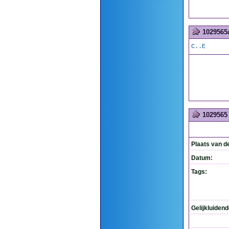
1029565
C..E
1029565
Plaats van d
Datum:
Tags:
Gelijkluiden