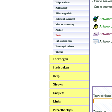
- Om te zoeken
Help anderen
- Om te zoeke
Zelfbedacht
Alle categorieën
Antwoor
Beknopt overzicht
Nieuwe aanvraag
Antwoord
Archief
Antwoord
Zoek
Inhoudsopgave
Antwoord
Forumgebruikers
Thema
Toevoegen
Statistieken
Help
Nieuws
Enquête
Trefwoord(en):
Links
Puzzelboekjes
Zoeken op: