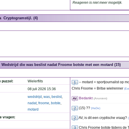
Reageren is niet meer mogelijk.
a
Cryptogramstijl. (4)
Wedstrijd die was beslist nadat Froome botste met een motard (15)
e puzzel:
Wielerflits
-- motard = sportjournalist op mot
Chris Froome = Britse wielrenner
08 juli 2026 15:36
(
Es
wedstrijd
,
was
,
beslist
,
Bedankt
(
Anoniem
)
nadat
,
froome
,
botste
,
(15) ??
(
HaDe
)
motard
de vragen:
AV, is dit een cryptische vraag?
(
Chris Froome botste tijdens de 