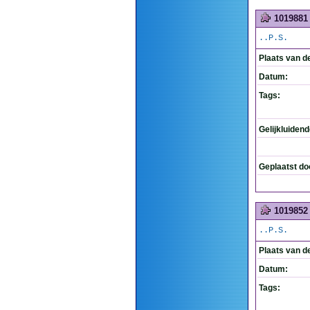
1019881
..P.S.
Plaats van d
Datum:
Tags:
Gelijkluiden
Geplaatst do
1019852
..P.S.
Plaats van d
Datum:
Tags: