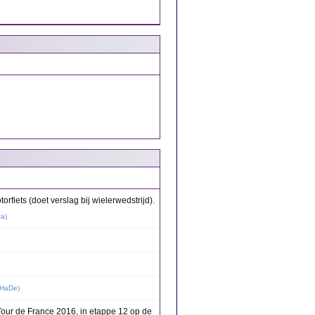
orfiets (doet verslag bij wielerwedstrijd).
ta
)
HaDe
)
Tour de France 2016, in etappe 12 op de