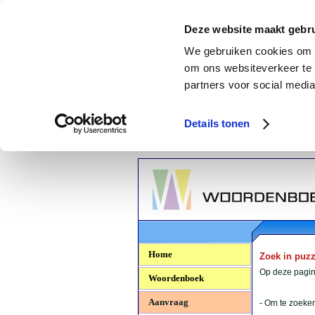
Deze website maakt gebru
We gebruiken cookies om c
om ons websiteverkeer te 
partners voor social media
Details tonen
Woordenboek.NU
Home
Zoek in puz
Op deze pagina
Woordenboek
Aanvraag
- Om te zoeken