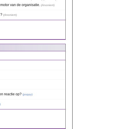
 motor van de organisatie.
(
Anoniem
)
 ?
(
Anoniem
)
n reactie op?
(
poppy
)
)