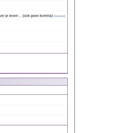
over je leven ... (ook geen komma)
(
zwaluw
)