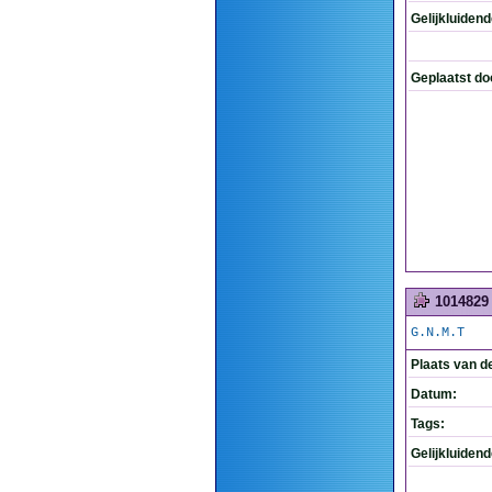
Gelijkluiden
Geplaatst do
1014829
G.N.M.T
Plaats van d
Datum:
Tags:
Gelijkluiden