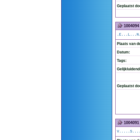
Geplaatst do
1004094
.E...L...N
Plaats van d
Datum:
Tags:
Gelijkluiden
Geplaatst do
1004091
V.....S...