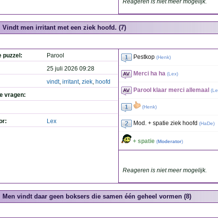
Reageren is niet meer mogelijk.
Vindt men irritant met een ziek hoofd. (7)
e puzzel:
Parool
Pestkop
(
Henk
)
25 juli 2026 09:28
Merci ha ha
(
Lex
)
vindt
,
irritant
,
ziek
,
hoofd
Parool klaar merci allemaal
(
Le
de vragen:
(
Henk
)
or:
Lex
Mod. + spatie ziek hoofd
(
HaDe
)
+ spatie
(
Moderator
)
Reageren is niet meer mogelijk.
Men vindt daar geen boksers die samen één geheel vormen (8)