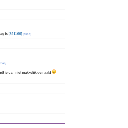
aag is
[851169]
(
akoe
)
roos
)
rdt je dan niet makkelijk gemaakt