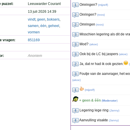
e puzzel:
Leeuwarder Courant
Omringen?
(
mijzelf
)
13 juli 2026 14:39
Onringen?
(
roos
)
vindt
,
geen
,
boksers
,
Omringen
(
roos
)
samen
,
één
,
geheel
,
vormen
Misschien legering als dit de vr
de vragen:
851169
Mod?
(
akoe
)
Ook bij de LC bij jaspers
(
akoe
)
or:
Anoniem
Ja, dat nr had ik ook gezien.
(
Foutje van de aanvrager, het wo
(
akoe
)
(
mijzelf
)
+ geen & één
(
Moderator
)
Legering lege ring
(
Janny
)
Aanvulling visakte
(
Janny
)