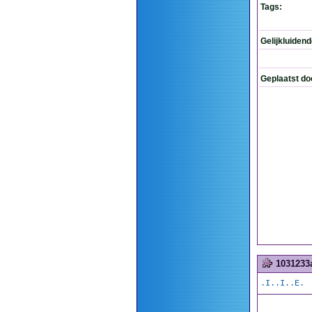
Tags:
Gelijkluiden
Geplaatst do
1031233
.I..I..E.