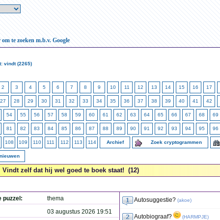
r om te zoeken m.b.v. Google
: vindt (2265)
2
3
4
5
6
7
8
9
10
11
12
13
14
15
16
17
27
28
29
30
31
32
33
34
35
36
37
38
39
40
41
42
54
55
56
57
58
59
60
61
62
63
64
65
66
67
68
69
81
82
83
84
85
86
87
88
89
90
91
92
93
94
95
96
108
109
110
111
112
113
114
Archief
Zoek cryptogrammen
rnieuwen
Vindt zelf dat hij wel goed te boek staat! (12)
e puzzel:
thema
Autosuggestie?
(
akoe
)
03 augustus 2026 19:51
Autobiograaf?
(
HARMPJE
)