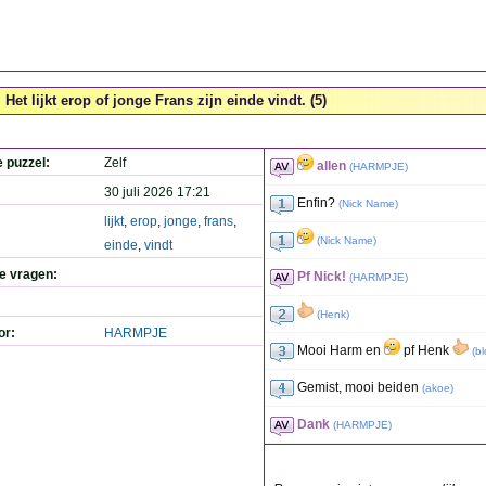
Het lijkt erop of jonge Frans zijn einde vindt. (5)
e puzzel:
Zelf
allen
(
HARMPJE
)
30 juli 2026 17:21
Enfin?
(
Nick Name
)
lijkt
,
erop
,
jonge
,
frans
,
(
Nick Name
)
einde
,
vindt
de vragen:
Pf Nick!
(
HARMPJE
)
(
Henk
)
or:
HARMPJE
Mooi Harm en
pf Henk
(
bl
Gemist, mooi beiden
(
akoe
)
Dank
(
HARMPJE
)