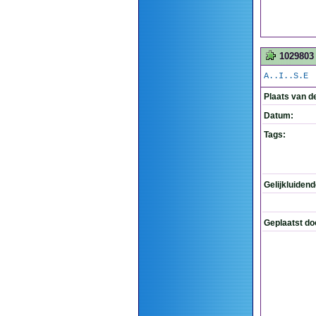
1029803
A..I..S.E
Plaats van d
Datum:
Tags:
Gelijkluiden
Geplaatst do