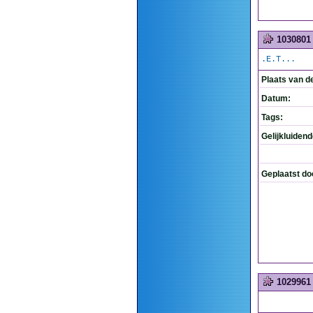
1030801
.E.T...
Plaats van d
Datum:
Tags:
Gelijkluiden
Geplaatst do
1029961