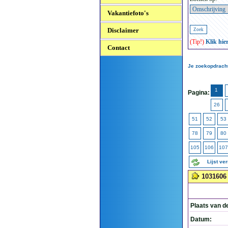
Vakantiefoto's
Disclaimer
(Tip!)
Klik hie
Contact
Je zoekopdracht
1
Pagina:
26
51
52
53
78
79
80
105
106
107
Lijst ve
1031606
Plaats van d
Datum: