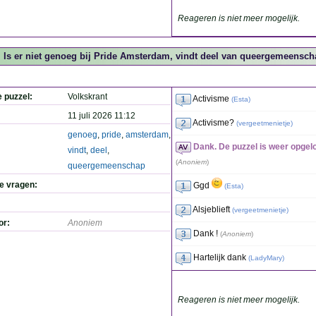
Reageren is niet meer mogelijk.
Is er niet genoeg bij Pride Amsterdam, vindt deel van queergemeenscha
e puzzel:
Volkskrant
Activisme
(
Esta
)
11 juli 2026 11:12
Activisme?
(
vergeetmenietje
)
genoeg
,
pride
,
amsterdam
,
Dank. De puzzel is weer opgel
vindt
,
deel
,
(
Anoniem
)
queergemeenschap
de vragen:
Ggd
(
Esta
)
Alsjeblieft
(
vergeetmenietje
)
or:
Anoniem
Dank !
(
Anoniem
)
Hartelijk dank
(
LadyMary
)
Reageren is niet meer mogelijk.