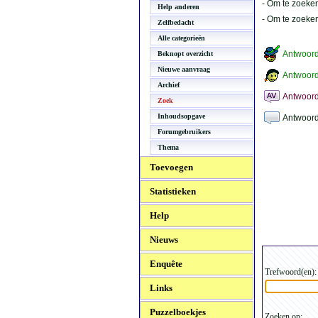
- Om te zoeken
Help anderen
- Om te zoeke
Zelfbedacht
Alle categorieën
Antwoor
Beknopt overzicht
Nieuwe aanvraag
Antwoord
Archief
Antwoord
Zoek
Inhoudsopgave
Antwoord
Forumgebruikers
Thema
Toevoegen
Statistieken
Help
Nieuws
Enquête
Trefwoord(en):
Links
Puzzelboekjes
Zoeken op: