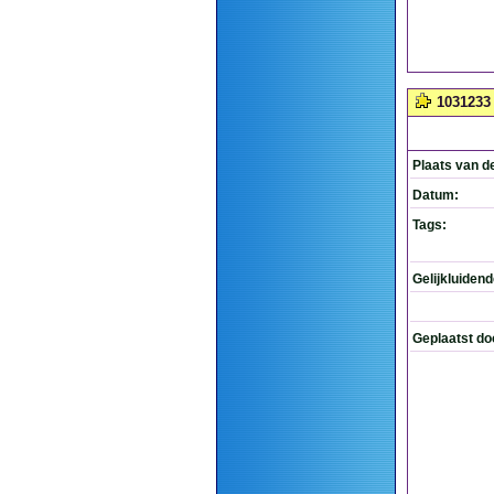
1031233
Plaats van d
Datum:
Tags:
Gelijkluiden
Geplaatst do