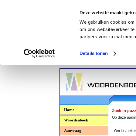
Deze website maakt gebru
We gebruiken cookies om c
om ons websiteverkeer te 
partners voor social media
Details tonen
Woordenboek.NU
Home
Zoek in puz
Op deze pagina
Woordenboek
Aanvraag
- Om te zoeken