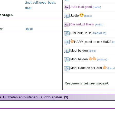
vindt
,
zelf
,
goed
,
boek
,
Auto is al goed
(
HaDe
)
staat
de vragen:
Ja die
(
akoe
)
Die wel, pf Harm
(
HaDe
)
or:
HaDe
Hihi leuk HaDe
(
HARMPJE
)
HARM ,mooi en ook HaDE
(
r
Mooi beiden
(
akoe
)
Mooi beiden
(
zwaluw
)
Mooi Hade en pf Harm
(
blond
Reageren is niet meer mogelijk.
a
Puzzelen en buitenshuis lotto spelen. (9)