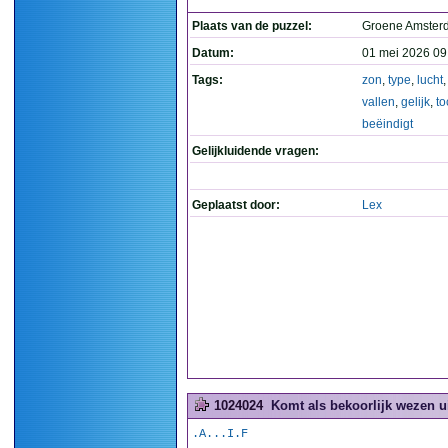
Plaats van de puzzel:
Groene Amste
Datum:
01 mei 2026 09
Tags:
zon
,
type
,
lucht
vallen
,
gelijk
,
to
beëindigt
Gelijkluidende vragen:
Geplaatst door:
Lex
1024024
Komt als bekoorlijk wezen uit
.A...I.F