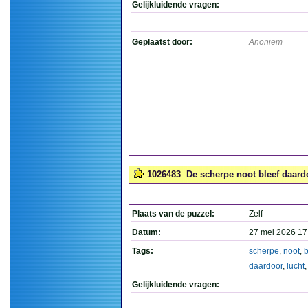
Gelijkluidende vragen:
Geplaatst door:
Anoniem
1026483
De scherpe noot bleef daardo
Plaats van de puzzel:
Zelf
Datum:
27 mei 2026 17
Tags:
scherpe
,
noot
,
b
daardoor
,
lucht
Gelijkluidende vragen: