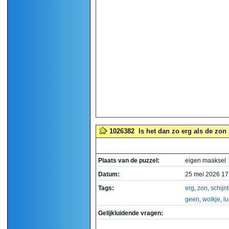
1026382
Is het dan zo erg als de zon 
Plaats van de puzzel:
eigen maaksel
Datum:
25 mei 2026 17
Tags:
erg
,
zon
,
schijnt
geen
,
wolkje
,
lu
Gelijkluidende vragen: