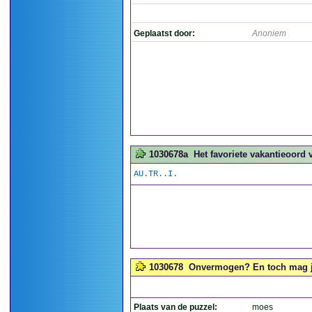
Geplaatst door:
Anoniem
1030678a
Het favoriete vakantieoord 
AU.TR..I.
1030678
Onvermogen? En toch mag je
Plaats van de puzzel:
moes