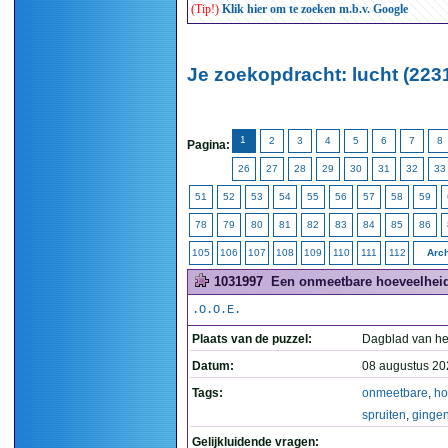
(Tip!)
Klik hier om te zoeken m.b.v. Google
Je zoekopdracht: lucht (223
1
2
3
4
5
6
7
8
Pagina:
26
27
28
29
30
31
32
33
51
52
53
54
55
56
57
58
59
78
79
80
81
82
83
84
85
86
105
106
107
108
109
110
111
112
Arch
1031997
Een onmeetbare hoeveelheid 
.O.O.E.
Plaats van de puzzel:
Dagblad van he
Datum:
08 augustus 20
Tags:
onmeetbare
,
ho
spruiten
,
ginge
Gelijkluidende vragen: