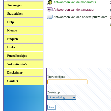
Antwoorden van de moderators
Toevoegen
Antwoorden van de aanvrager
Statistieken
Antwoorden van alle andere puzzelaars
Help
Nieuws
Enquête
Links
Puzzelboekjes
Vakantiefoto's
Disclaimer
Trefwoord(en):
Contact
Zoeken op: