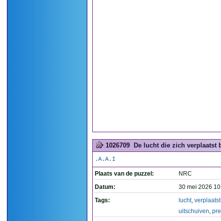
1026709
De lucht die zich verplaatst b
.A.A.I
Plaats van de puzzel:
NRC
Datum:
30 mei 2026 10
Tags:
lucht
,
verplaatst
uitschuiven
,
pre