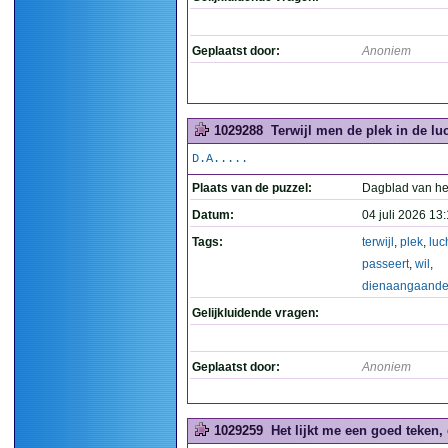
Geplaatst door:
Anoniem
1029288
Terwijl men de plek in de l
D.A.....
Plaats van de puzzel:
Dagblad van he
Datum:
04 juli 2026 13
Tags:
terwijl
,
plek
,
luc
passeert
,
wil
,
dienaangaand
Gelijkluidende vragen:
Geplaatst door:
Anoniem
1029259
Het lijkt me een goed teken, d