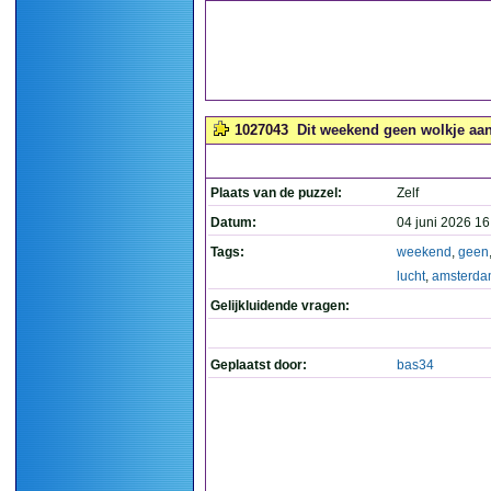
1027043
Dit weekend geen wolkje aan 
Plaats van de puzzel:
Zelf
Datum:
04 juni 2026 16
Tags:
weekend
,
geen
lucht
,
amsterd
Gelijkluidende vragen:
Geplaatst door:
bas34