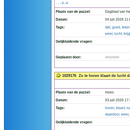
...G.A
Plaats van de puzzel:
Dagblad van he
Datum:
04 juli 2026 11
Tags:
lijkt
,
goed
,
teke
weer
,
lucht
,
krijg
Gelijkluidende vragen:
Geplaatst door:
Anoniem
1029176
Zo te horen klaart de lucht 
Plaats van de puzzel:
moes
Datum:
03 juli 2026 17
Tags:
horen
,
klaart
,
lu
daardoor
,
weer
Gelijkluidende vragen: