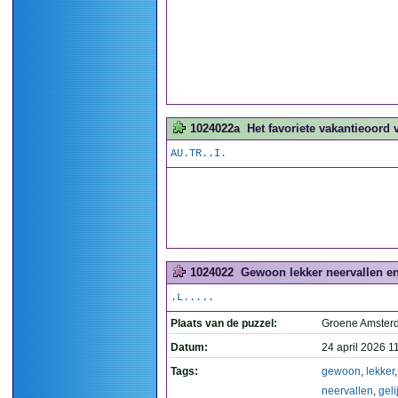
1024022a
Het favoriete vakantieoord 
AU.TR..I.
1024022
Gewoon lekker neervallen en 
.L.....
Plaats van de puzzel:
Groene Amste
Datum:
24 april 2026 1
Tags:
gewoon
,
lekker
,
neervallen
,
geli