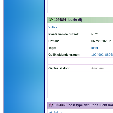
1024891
Lucht (5)
O.E..
Plaats van de puzzel:
NRC
Datum:
06 mei 2026 21
Tags:
lucht
Gelijkluidende vragen:
1024901
,
8826
Geplaatst door:
Anoniem
1024466
Zo'n type dat uit de lucht ko
.A.A.E..