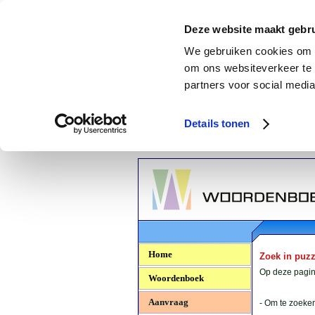
Deze website maakt gebru
We gebruiken cookies om c
om ons websiteverkeer te 
partners voor social media
Details tonen
Woordenboek.NU
Home
Zoek in puz
Op deze pagina
Woordenboek
Aanvraag
- Om te zoeken