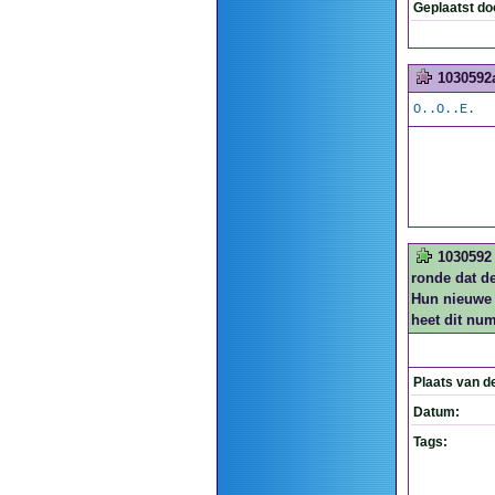
Geplaatst do
1030592
O..O..E.
1030592
ronde dat d
Hun nieuwe 
heet dit nu
Plaats van d
Datum:
Tags: