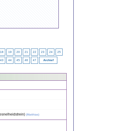
18
19
20
21
22
23
24
25
43
44
45
46
47
Archief
snelheidstrein)
(
Matthias
)