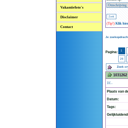
Vakantiefoto's
Disclaimer
(Tip!)
Klik hie
Contact
Je zoekopdracht
1
Pagina:
26
Zoek c
1031262
IC.
Plaats van d
Datum:
Tags:
Gelijkluiden