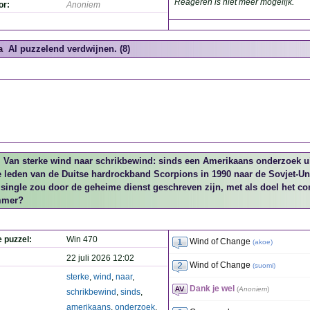
Reageren is niet meer mogelijk.
or:
Anoniem
a
Al puzzelend verdwijnen. (8)
Van sterke wind naar schrikbewind: sinds een Amerikaans onderzoek u
e leden van de Duitse hardrockband Scorpions in 1990 naar de Sovjet-U
single zou door de geheime dienst geschreven zijn, met als doel het 
mmer?
e puzzel:
Win 470
Wind of Change
(
akoe
)
22 juli 2026 12:02
Wind of Change
(
suomi
)
sterke
,
wind
,
naar
,
Dank je wel
(
Anoniem
)
schrikbewind
,
sinds
,
amerikaans
,
onderzoek
,