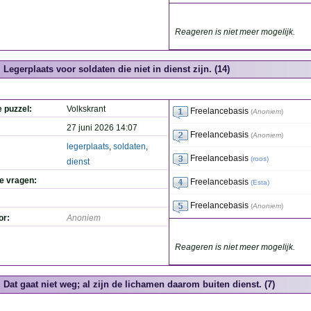
Reageren is niet meer mogelijk.
Legerplaats voor soldaten die niet in dienst zijn. (14)
e puzzel:
Volkskrant
Freelancebasis
(
Anoniem
)
27 juni 2026 14:07
Freelancebasis
(
Anoniem
)
legerplaats
,
soldaten
,
Freelancebasis
(
roos
)
dienst
de vragen:
Freelancebasis
(
Esta
)
Freelancebasis
(
Anoniem
)
or:
Anoniem
Reageren is niet meer mogelijk.
Dat gaat niet weg; al zijn de lichamen daarom buiten dienst. (7)