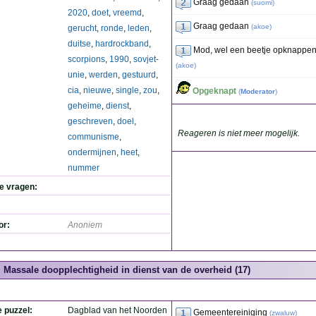
Graag gedaan
(
suomi
)
2020
,
doet
,
vreemd
,
Graag gedaan
(
akoe
)
gerucht
,
ronde
,
leden
,
duitse
,
hardrockband
,
Mod, wel een beetje opknappen
scorpions
,
1990
,
sovjet-
(
akoe
)
unie
,
werden
,
gestuurd
,
cia
,
nieuwe
,
single
,
zou
,
Opgeknapt
(
Moderator
)
geheime
,
dienst
,
geschreven
,
doel
,
Reageren is niet meer mogelijk.
communisme
,
ondermijnen
,
heet
,
nummer
de vragen:
or:
Anoniem
Massale doopplechtigheid in dienst van de overheid (17)
e puzzel:
Dagblad van het Noorden
Gemeentereiniging
(
zwaluw
)