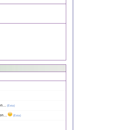
n....
(
Esta
)
en....
(
Esta
)