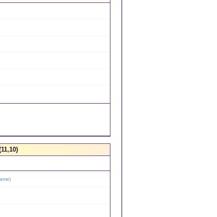
11,10)
Name
)