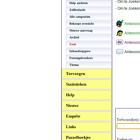
- Om te zoeken
Help anderen
- Om te zoeke
Zelfbedacht
Alle categorieën
Antwoor
Beknopt overzicht
Nieuwe aanvraag
Antwoord
Archief
Antwoord
Zoek
Inhoudsopgave
Antwoord
Forumgebruikers
Thema
Toevoegen
Statistieken
Help
Nieuws
Enquête
Trefwoord(en):
Links
Puzzelboekjes
Zoeken op: