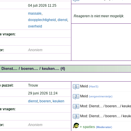
04 juli 2026 11:25
massale
,
Reageren is niet meer mogelijk.
doopplechtigheid
,
dienst
,
overheid
de vragen:
or:
Anoniem
Dienst.... / boeren.... / keuken.... (4)
e puzzel:
Trouw
Meid
(
HaeS
)
29 juni 2026 11:24
Meid
(
vergeetmenietje
)
dienst
,
boeren
,
keuken
Mod: Dienst.... / boeren..../ keuke
de vragen:
Mod: Dienst.... / boeren.... / keuk
or:
Anoniem
+ spaties
(
Moderator
)