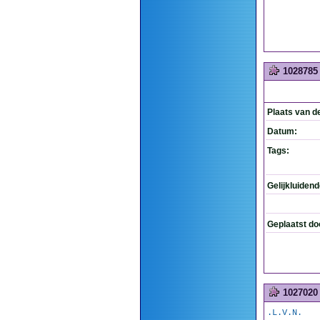
1028785
Plaats van d
Datum:
Tags:
Gelijkluiden
Geplaatst do
1027020
.L.V.N.