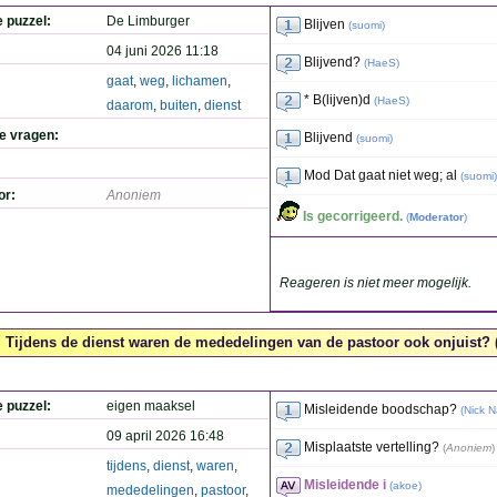
e puzzel:
De Limburger
Blijven
(
suomi
)
04 juni 2026 11:18
Blijvend?
(
HaeS
)
gaat
,
weg
,
lichamen
,
* B(lijven)d
(
HaeS
)
daarom
,
buiten
,
dienst
de vragen:
Blijvend
(
suomi
)
Mod Dat gaat niet weg; al
(
suomi
)
or:
Anoniem
Is gecorrigeerd.
(
Moderator
)
Reageren is niet meer mogelijk.
Tijdens de dienst waren de mededelingen van de pastoor ook onjuist? (
e puzzel:
eigen maaksel
Misleidende boodschap?
(
Nick 
09 april 2026 16:48
Misplaatste vertelling?
(
Anoniem
)
tijdens
,
dienst
,
waren
,
Misleidende i
(
akoe
)
mededelingen
,
pastoor
,