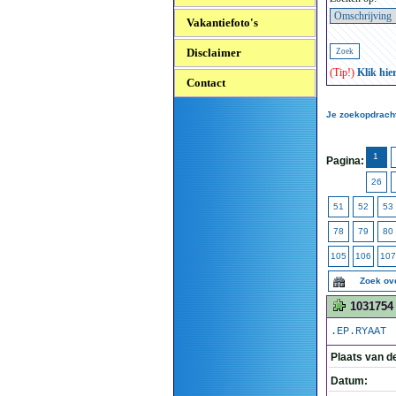
Vakantiefoto's
Disclaimer
(Tip!)
Klik hie
Contact
Je zoekopdracht
1
Pagina:
26
51
52
53
78
79
80
105
106
107
Zoek ov
1031754
.EP.RYAAT
Plaats van d
Datum: