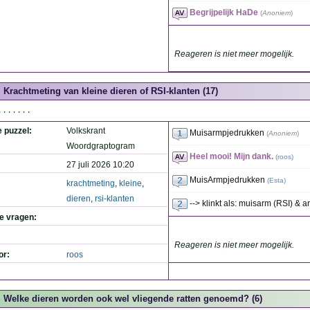
Begrijpelijk HaDe
(
Anoniem
)
Reageren is niet meer mogelijk.
Krachtmeting van kleine dieren of RSI-klanten (17)
.......
e puzzel:
Volkskrant
Muisarmpjedrukken
(
Anoniem
)
Woordgraptogram
Heel mooi! Mijn dank.
(
roos
)
27 juli 2026 10:20
MuisArmpjedrukken
(
Esta
)
krachtmeting
,
kleine
,
dieren
,
rsi-klanten
--> klinkt als: muisarm (RSI) & 
de vragen:
Reageren is niet meer mogelijk.
or:
roos
Welke dieren worden ook wel vliegende ratten genoemd? (6)