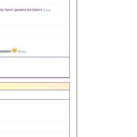
ns heen gooien.tot laters
(
Lex
)
spoelen!
(
Esta
)