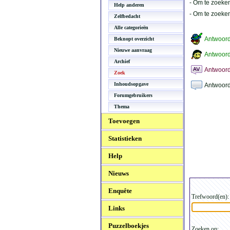
- Om te zoeken
Help anderen
- Om te zoeke
Zelfbedacht
Alle categorieën
Antwoor
Beknopt overzicht
Nieuwe aanvraag
Antwoord
Archief
Antwoord
Zoek
Inhoudsopgave
Antwoord
Forumgebruikers
Thema
Toevoegen
Statistieken
Help
Nieuws
Enquête
Trefwoord(en):
Links
Puzzelboekjes
Zoeken op: