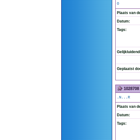
O
Plaats van d
Datum:
Tags:
Gelijkluiden
Geplaatst do
1028708
.N...R
Plaats van d
Datum:
Tags: