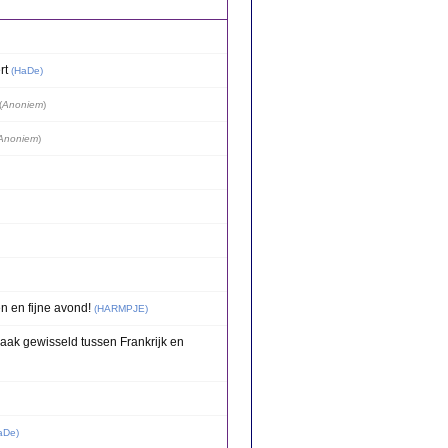
rt
(
HaDe
)
(
Anoniem
)
Anoniem
)
en en fijne avond!
(
HARMPJE
)
aak gewisseld tussen Frankrijk en
aDe
)