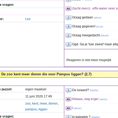
de vragen:
Zucht merci . effu water over o
Graag gedaan
(
akoe
)
or:
Lex
Graag gegeven!
(
roos
)
Graag meegedacht
(
Henk
)
Ggd. Ga je 'luie zweet' maar af
Reageren is niet meer mogelijk.
De zoo kent meer dieren die voor Pampus liggen? (2,7)
e puzzel:
eigen maaksel
De luiaard?
(
HaDe
)
11 juni 2026 17:49
Helaas, nog erger
(
akoe
)
zoo
,
kent
,
meer
,
dieren
,
I
(
akoe
)
pampus
,
liggen
de vragen:
In katzwijm ?
(
HaDe
)