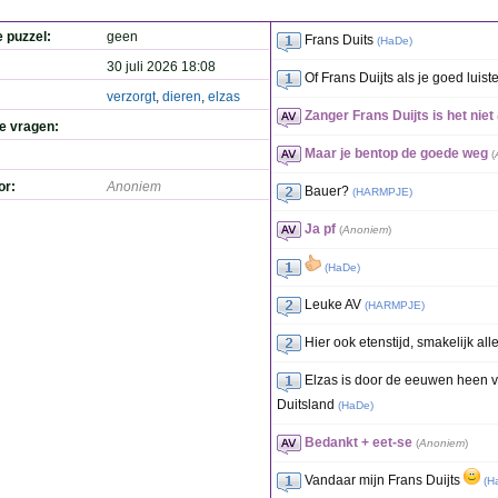
e puzzel:
geen
Frans Duits
(
HaDe
)
30 juli 2026 18:08
Of Frans Duijts als je goed luiste
verzorgt
,
dieren
,
elzas
Zanger Frans Duijts is het niet
de vragen:
Maar je bentop de goede weg
(
or:
Anoniem
Bauer?
(
HARMPJE
)
Ja pf
(
Anoniem
)
(
HaDe
)
Leuke AV
(
HARMPJE
)
Hier ook etenstijd, smakelijk all
Elzas is door de eeuwen heen v
Duitsland
(
HaDe
)
Bedankt + eet-se
(
Anoniem
)
Vandaar mijn Frans Duijts
(
H