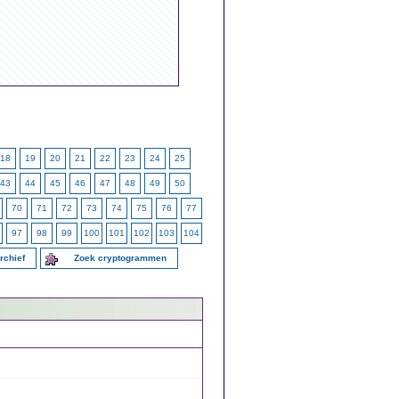
18
19
20
21
22
23
24
25
43
44
45
46
47
48
49
50
70
71
72
73
74
75
76
77
97
98
99
100
101
102
103
104
rchief
Zoek cryptogrammen