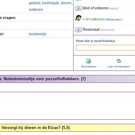
gebied
,
bedreigde
,
dieren
,
Mod of volkeren
(
akoe
)
volkeren
de vragen:
+ of volkeren
(
Moderator
)
Reservaat
(
Anoniem
)
or:
bozbeertje
Plaats hier je reactie/bedankje
Actualiseer
Lijst vernieuwen
a
Notentrommeltje voor puzzelliefhebbers. (7)
Verzorgt hij dieren in de Elzas? (5,5)