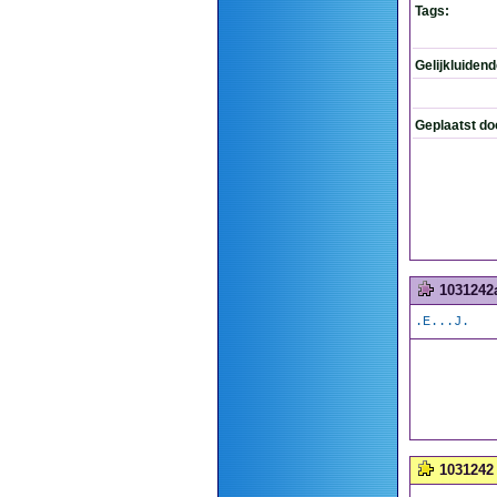
Tags:
Gelijkluiden
Geplaatst do
1031242
.E...J.
1031242