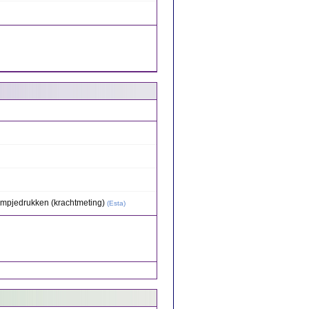
armpjedrukken (krachtmeting)
(
Esta
)