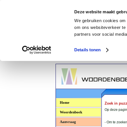
Deze website maakt gebru
We gebruiken cookies om c
om ons websiteverkeer te 
partners voor social media
Details tonen
Woordenboek.NU
Home
Zoek in puz
Op deze pagina
Woordenboek
Aanvraag
- Om te zoeken