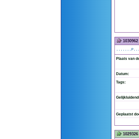
1030962
.......P..
Plaats van d
Datum:
Tags:
Gelijkluiden
Geplaatst do
1029326