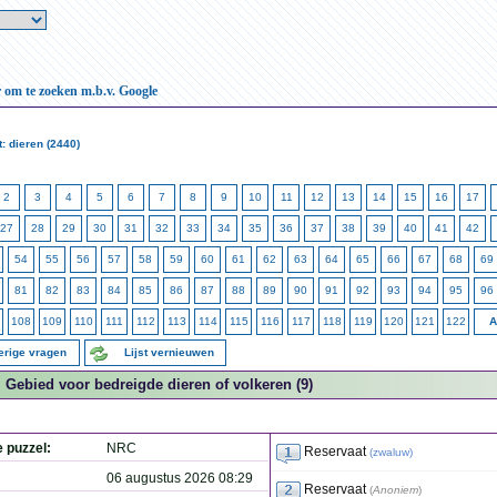
r om te zoeken m.b.v. Google
: dieren (2440)
2
3
4
5
6
7
8
9
10
11
12
13
14
15
16
17
27
28
29
30
31
32
33
34
35
36
37
38
39
40
41
42
54
55
56
57
58
59
60
61
62
63
64
65
66
67
68
69
81
82
83
84
85
86
87
88
89
90
91
92
93
94
95
96
108
109
110
111
112
113
114
115
116
117
118
119
120
121
122
A
erige vragen
Lijst vernieuwen
Gebied voor bedreigde dieren of volkeren (9)
e puzzel:
NRC
Reservaat
(
zwaluw
)
06 augustus 2026 08:29
Reservaat
(
Anoniem
)