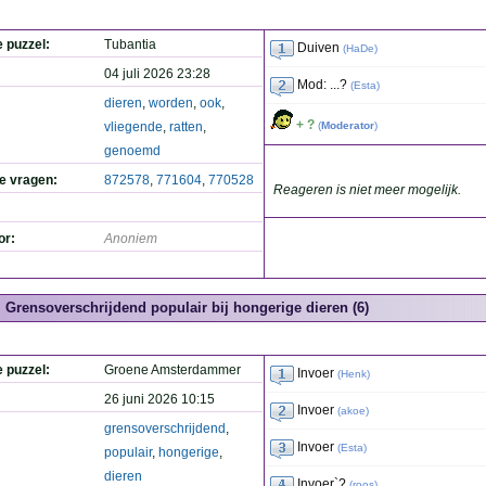
e puzzel:
Tubantia
Duiven
(
HaDe
)
04 juli 2026 23:28
Mod: ...?
(
Esta
)
dieren
,
worden
,
ook
,
+ ?
vliegende
,
ratten
,
(
Moderator
)
genoemd
de vragen:
872578
,
771604
,
770528
Reageren is niet meer mogelijk.
or:
Anoniem
Grensoverschrijdend populair bij hongerige dieren (6)
e puzzel:
Groene Amsterdammer
Invoer
(
Henk
)
26 juni 2026 10:15
Invoer
(
akoe
)
grensoverschrijdend
,
Invoer
(
Esta
)
populair
,
hongerige
,
dieren
Invoer`?
(
roos
)