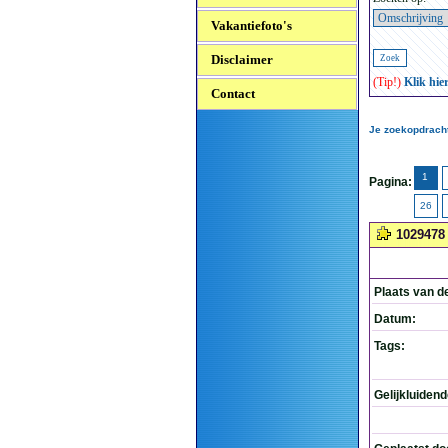
Vakantiefoto's
Disclaimer
(Tip!)
Klik hie
Contact
Je zoekopdracht
1
Pagina:
26
1029478
Plaats van d
Datum:
Tags:
Gelijkluiden