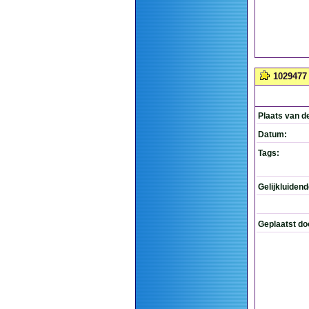
1029477
Plaats van d
Datum:
Tags:
Gelijkluiden
Geplaatst do