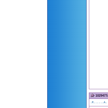
1029477
.R......A.