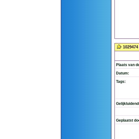
1029474
Plaats van d
Datum:
Tags:
Gelijkluiden
Geplaatst do