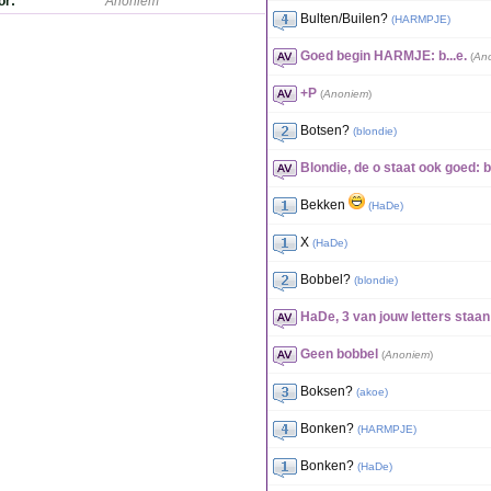
or:
Anoniem
Bulten/Builen?
(
HARMPJE
)
Goed begin HARMJE: b...e.
(
An
+P
(
Anoniem
)
Botsen?
(
blondie
)
Blondie, de o staat ook goed: b
Bekken
(
HaDe
)
X
(
HaDe
)
Bobbel?
(
blondie
)
HaDe, 3 van jouw letters staan
Geen bobbel
(
Anoniem
)
Boksen?
(
akoe
)
Bonken?
(
HARMPJE
)
Bonken?
(
HaDe
)