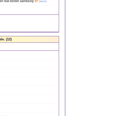
ien wat eerder aanwezig
(
akoe
)
le. (12)