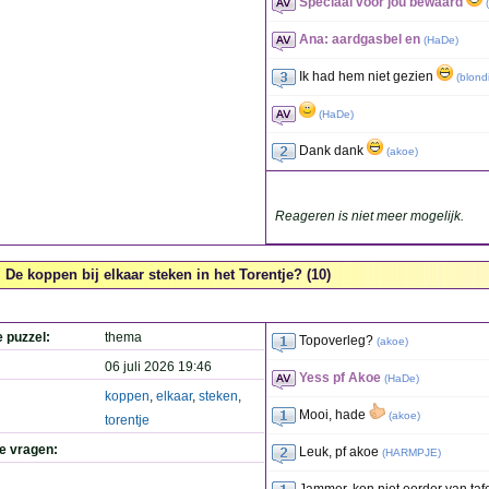
Speciaal voor jou bewaard
(
Ana: aardgasbel en
(
HaDe
)
Ik had hem niet gezien
(
blond
(
HaDe
)
Dank dank
(
akoe
)
Reageren is niet meer mogelijk.
De koppen bij elkaar steken in het Torentje? (10)
e puzzel:
thema
Topoverleg?
(
akoe
)
06 juli 2026 19:46
Yess pf Akoe
(
HaDe
)
koppen
,
elkaar
,
steken
,
Mooi, hade
(
akoe
)
torentje
de vragen:
Leuk, pf akoe
(
HARMPJE
)