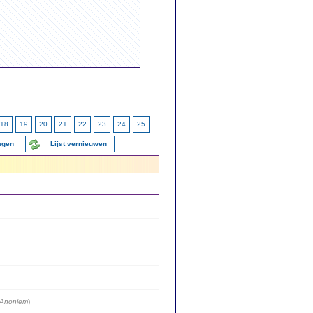
18
19
20
21
22
23
24
25
ragen
Lijst vernieuwen
Anoniem
)