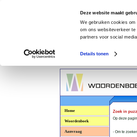
Deze website maakt gebru
We gebruiken cookies om c
om ons websiteverkeer te 
partners voor social media
Details tonen
Woordenboek.NU
Home
Zoek in puz
Op deze pagina
Woordenboek
Aanvraag
- Om te zoeken