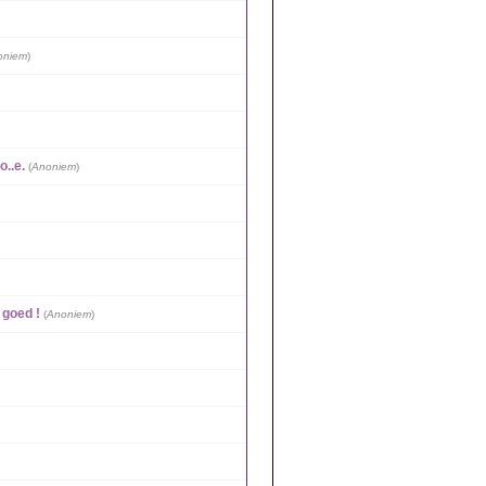
oniem
)
o..e.
(
Anoniem
)
 goed !
(
Anoniem
)