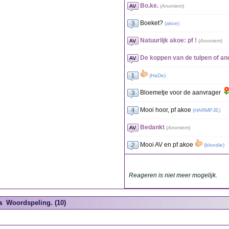
Bo.ke.
(
Anoniem
)
Boeket?
(
akoe
)
Natuurlijk akoe: pf !
(
Anoniem
)
De koppen van de tulpen of a
(
HaDe
)
Bloemetje voor de aanvrager
Mooi hoor, pf akoe
(
HARMPJE
)
Bedankt
(
Anoniem
)
Mooi AV en pf akoe
(
blondie
)
Reageren is niet meer mogelijk.
a
Woordspeling. (10)