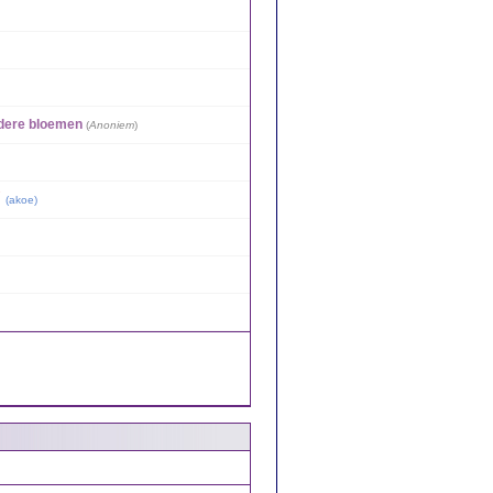
ndere bloemen
(
Anoniem
)
(
akoe
)