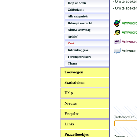
- Om te zoeken
Help anderen
- Om te zoeke
Zelfbedacht
Alle categorieën
Antwoor
Beknopt overzicht
Nieuwe aanvraag
Antwoord
Archief
Antwoord
Zoek
Inhoudsopgave
Antwoord
Forumgebruikers
Thema
Toevoegen
Statistieken
Help
Nieuws
Enquête
Trefwoord(en):
Links
Puzzelboekjes
Zoeken op: