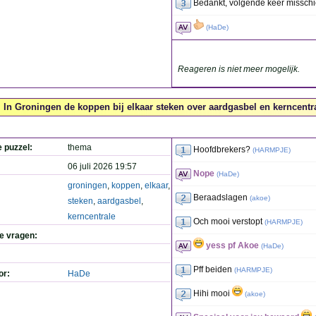
Bedankt, volgende keer missch
(
HaDe
)
Reageren is niet meer mogelijk.
In Groningen de koppen bij elkaar steken over aardgasbel en kerncentra
e puzzel:
thema
Hoofdbrekers?
(
HARMPJE
)
06 juli 2026 19:57
Nope
(
HaDe
)
groningen
,
koppen
,
elkaar
,
Beraadslagen
(
akoe
)
steken
,
aardgasbel
,
kerncentrale
Och mooi verstopt
(
HARMPJE
)
de vragen:
yess pf Akoe
(
HaDe
)
Pff beiden
(
HARMPJE
)
or:
HaDe
Hihi mooi
(
akoe
)