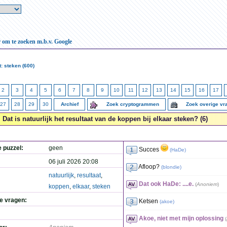
r om te zoeken m.b.v. Google
: steken (600)
2
3
4
5
6
7
8
9
10
11
12
13
14
15
16
17
27
28
29
30
Archief
Zoek cryptogrammen
Zoek overige v
Dat is natuurlijk het resultaat van de koppen bij elkaar steken? (6)
e puzzel:
geen
Succes
(
HaDe
)
06 juli 2026 20:08
Afloop?
(
blondie
)
natuurlijk
,
resultaat
,
Dat ook HaDe: ....e.
(
Anoniem
)
koppen
,
elkaar
,
steken
de vragen:
Ketsen
(
akoe
)
Akoe, niet met mijn oplossing
(