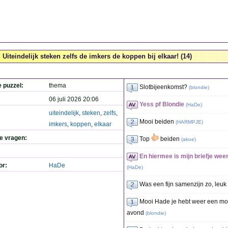
Uiteindelijk steken zelfs de imkers de koppen bij elkaar! (14)
e puzzel:
thema
Slotbijeenkomst?
(
blondie
)
06 juli 2026 20:06
Yess pf Blondie
(
HaDe
)
uiteindelijk
,
steken
,
zelfs
,
Mooi beiden
(
HARMPJE
)
imkers
,
koppen
,
elkaar
de vragen:
Top
beiden
(
akoe
)
En hiermee is mijn briefje weer 
or:
HaDe
(
HaDe
)
Was een fijn samenzijn zo, leu
Mooi Hade je hebt weer een mooi
avond
(
blondie
)