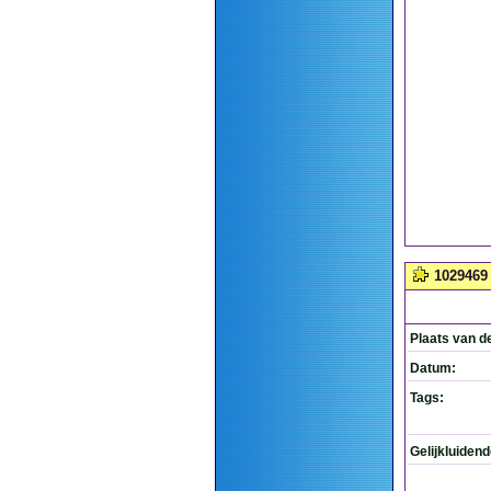
1029469
Plaats van d
Datum:
Tags:
Gelijkluiden