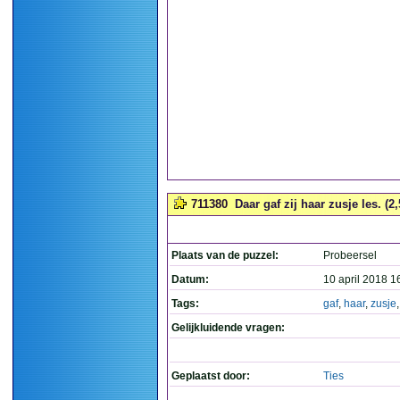
711380
Daar gaf zij haar zusje les. (2,
Plaats van de puzzel:
Probeersel
Datum:
10 april 2018 1
Tags:
gaf
,
haar
,
zusje
Gelijkluidende vragen:
Geplaatst door:
Ties