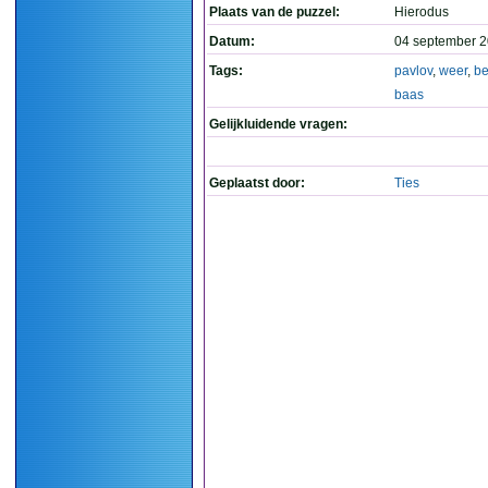
Plaats van de puzzel:
Hierodus
Datum:
04 september 2
Tags:
pavlov
,
weer
,
be
baas
Gelijkluidende vragen:
Geplaatst door:
Ties