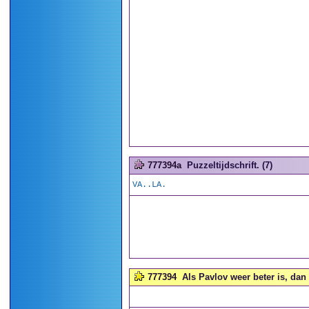
777394a
Puzzeltijdschrift. (7)
VA..LA.
777394
Als Pavlov weer beter is, dan 