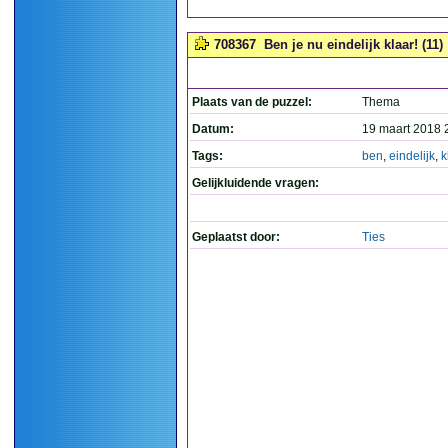
708367
Ben je nu eindelijk klaar! (11)
Plaats van de puzzel:
Thema
Datum:
19 maart 2018 
Tags:
ben
,
eindelijk
,
k
Gelijkluidende vragen:
Geplaatst door:
Ties