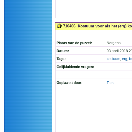
710466
Kostuum voor als het (erg) kou
Plaats van de puzzel:
Nergens
Datum:
03 april 2018 2
Tags:
kostuum
,
erg
,
k
Gelijkluidende vragen:
Geplaatst door:
Ties