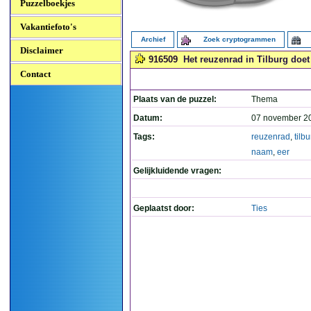
Puzzelboekjes
Vakantiefoto's
Archief
Zoek cryptogrammen
Disclaimer
916509
Het reuzenrad in Tilburg doet
Contact
Plaats van de puzzel:
Thema
Datum:
07 november 2
Tags:
reuzenrad
,
tilb
naam
,
eer
Gelijkluidende vragen:
Geplaatst door:
Ties