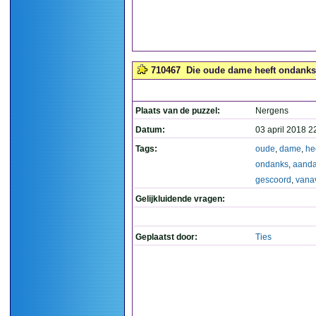
710467
Die oude dame heeft ondanks 
Plaats van de puzzel:
Nergens
Datum:
03 april 2018 2
Tags:
oude
,
dame
,
he
ondanks
,
aanda
gescoord
,
vana
Gelijkluidende vragen:
Geplaatst door:
Ties