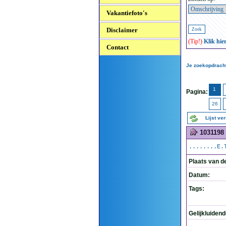
Vakantiefoto's
Disclaimer
(Tip!)
Klik hie
Contact
Je zoekopdracht
1
Pagina:
26
Lijst ve
1031198
........E.
Plaats van d
Datum:
Tags:
Gelijkluiden