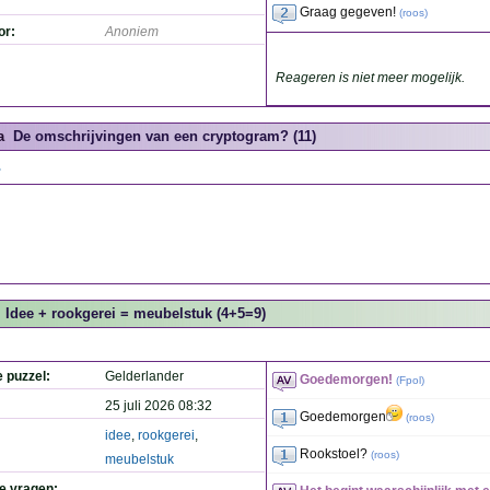
Graag gegeven!
(
roos
)
or:
Anoniem
Reageren is niet meer mogelijk.
a
De omschrijvingen van een cryptogram? (11)
.
Idee + rookgerei = meubelstuk (4+5=9)
e puzzel:
Gelderlander
Goedemorgen!
(
Fpol
)
25 juli 2026 08:32
Goedemorgen
(
roos
)
idee
,
rookgerei
,
Rookstoel?
(
roos
)
meubelstuk
de vragen: