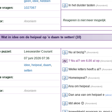
geen
,
idee
,
hebben
In het duister tasten
(
Anoniem
)
de vragen:
1027067
Reageren is niet meer mogelijk.
or:
Anoniem
Wat in idee om de heipeal op 'e daam te setten! (10)
e puzzel:
Leeuwarder Courant
Nu al bezig?
(
Anoniem
)
07 juni 2026 07:36
? Nu al? om 6.00 al op
(
Anoniem
)
idee
,
heipeal
,
daam
,
Welke letters heeft u al?
(
Anonie
setten
de vragen:
Homeiepeal?
(
Anoniem
)
Ana om heipeal
(
Anoniem
)
or:
Anoniem
Dan ana van om heipael e
(
akoe
Idd akoe 😊
(
Anoniem
)
Ingewikkeld anagram zo, mooi