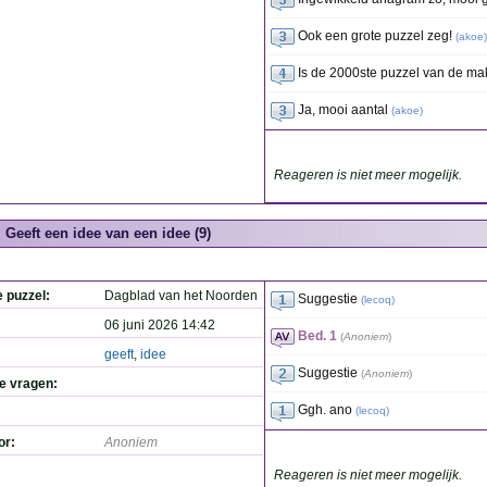
Ook een grote puzzel zeg!
(
akoe
)
Is de 2000ste puzzel van de ma
Ja, mooi aantal
(
akoe
)
Reageren is niet meer mogelijk.
Geeft een idee van een idee (9)
e puzzel:
Dagblad van het Noorden
Suggestie
(
lecoq
)
06 juni 2026 14:42
Bed. 1
(
Anoniem
)
geeft
,
idee
Suggestie
(
Anoniem
)
de vragen:
Ggh. ano
(
lecoq
)
or:
Anoniem
Reageren is niet meer mogelijk.