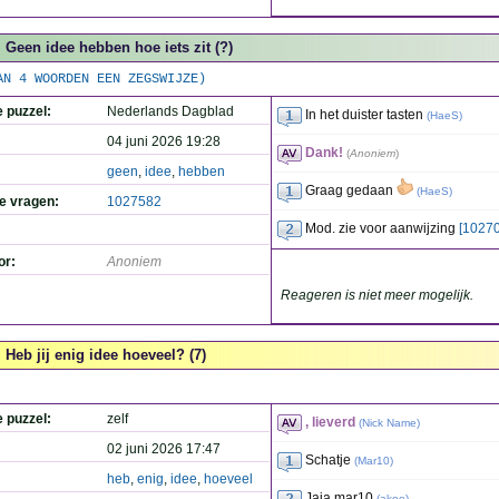
Geen idee hebben hoe iets zit (?)
AN 4 WOORDEN EEN ZEGSWIJZE)
e puzzel:
Nederlands Dagblad
In het duister tasten
(
HaeS
)
04 juni 2026 19:28
Dank!
(
Anoniem
)
geen
,
idee
,
hebben
Graag gedaan
(
HaeS
)
de vragen:
1027582
Mod. zie voor aanwijzing
[1027
or:
Anoniem
Reageren is niet meer mogelijk.
Heb jij enig idee hoeveel? (7)
e puzzel:
zelf
, lieverd
(
Nick Name
)
02 juni 2026 17:47
Schatje
(
Mar10
)
heb
,
enig
,
idee
,
hoeveel
Jaja mar10
(
akoe
)