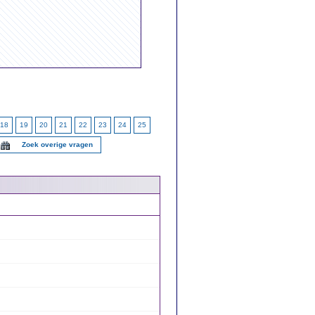
18
19
20
21
22
23
24
25
Zoek overige vragen