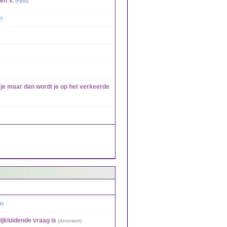
en V.
(
Fpol
)
y
)
e je maar dan wordt je op het verkeerde
k
)
ijkluidende vraag is
(
Anoniem
)