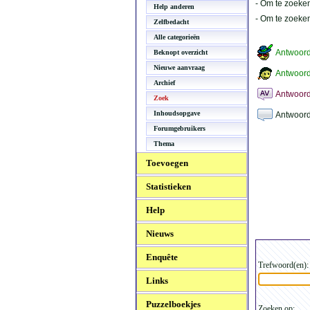
- Om te zoeken
Help anderen
- Om te zoeke
Zelfbedacht
Alle categorieën
Antwoor
Beknopt overzicht
Nieuwe aanvraag
Antwoord
Archief
Antwoord
Zoek
Inhoudsopgave
Antwoord
Forumgebruikers
Thema
Toevoegen
Statistieken
Help
Nieuws
Enquête
Trefwoord(en):
Links
Puzzelboekjes
Zoeken op: