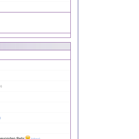
m
)
)
 gevonden Behr
(
akoe
)