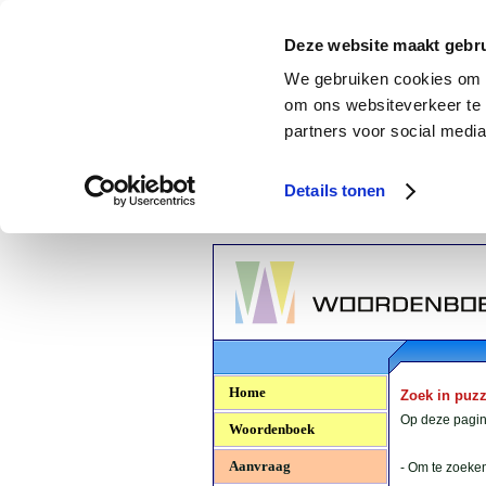
Deze website maakt gebru
We gebruiken cookies om c
om ons websiteverkeer te 
partners voor social media
Details tonen
Woordenboek.NU
Home
Zoek in puz
Op deze pagina
Woordenboek
Aanvraag
- Om te zoeken