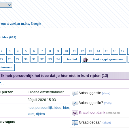
r om te zoeken m.b.v. Google
: idee (661)
2
3
4
5
6
7
8
9
10
11
12
13
14
15
16
17
27
28
29
30
31
32
33
34
Archief
Zoek cryptogrammen
rnieuwen
Ik heb persoonlijk het idee dat je hier niet in kunt rijden (13)
T..
e puzzel:
Groene Amsterdammer
Autosuggestie
(
akoe
)
30 juli 2026 15:03
Autosuggestie?
(
roos
)
heb
,
persoonlijk
,
idee
,
hier
,
Knap hoor, dank
(
Anoniem
)
kunt
,
rijden
de vragen:
Graag gedaan
(
akoe
)