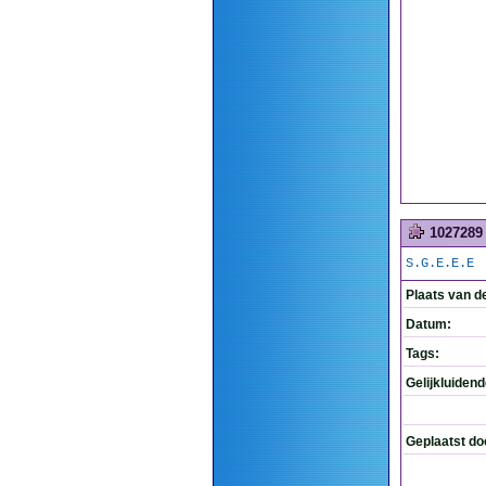
1027289
S.G.E.E.E
Plaats van d
Datum:
Tags:
Gelijkluiden
Geplaatst do