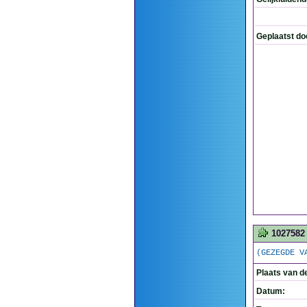
Geplaatst do
1027582
(GEZEGDE V
Plaats van d
Datum: