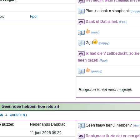
Het begint waarschijnlijk met e
Plan + asbak = slaapbank
(
popp
or:
Fpol
Dank u! Dat is het.
(
Fpol
)
(
roos
)
Ggd
(
poppy
)
Ik had die V zelfbedacht, zo zi
been gezet!
(
Fpol
)
(
poppy
)
Reageren is niet meer mogelijk.
Geen idee hebben hoe iets zit
AN 4 WOORDEN)
e puzzel:
Nederlands Dagblad
Geen flauw benul hebben?
(
Hen
11 juni 2026 09:29
Dank,maar ik zie dat er een gel