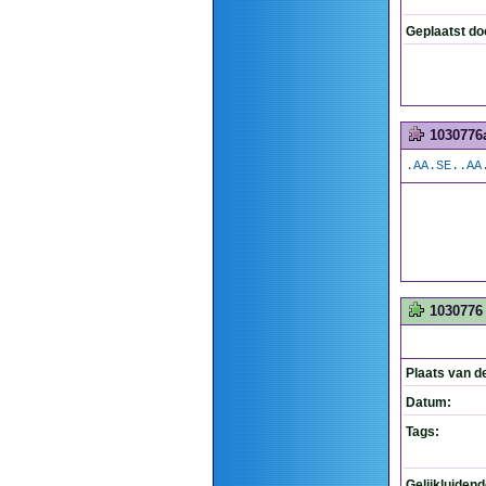
Geplaatst do
1030776
.AA.SE..AA
1030776
Plaats van d
Datum:
Tags:
Gelijkluiden