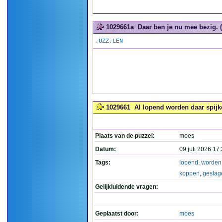
1029661a
Daar ben je nu mee bezig. (
.UZZ.LEN
1029661
Al lopend worden daar spijk
Plaats van de puzzel:
moes
Datum:
09 juli 2026 17
Tags:
lopend
,
worden
koppen
,
geslag
Gelijkluidende vragen:
Geplaatst door:
moes