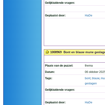
Gelijkluidende vragen:
Geplaatst door:
HaDe
1008969
Bont en blauw murw geslage
Plaats van de puzzel:
thema
Datum:
06 oktober 202
Tags:
bont
,
blauw
,
mu
geslagen
Gelijkluidende vragen:
Geplaatst door:
HaDe