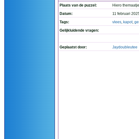
Plaats van de puzzel:
Hiero themaatj
Datum:
11 februari 202
Tags:
vlees
,
kapot
,
ge
Gelijkluidende vragen:
Geplaatst door:
Jaydoubleutee