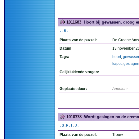
1011683
Hoort bij gewassen, droog e
..R.
Plaats van de puzzel:
De Groene Ams
Datum:
13 november 2
Tags:
hoort
,
gewasse
kapot
,
geslage
Gelijkluidende vragen:
Geplaatst door:
Anoniem
1010338
Wordt geslagen na de cremat
.S.R.I.J.
Plaats van de puzzel:
Trouw