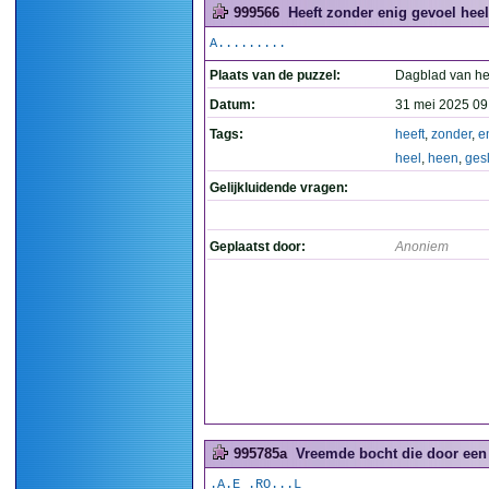
999566
Heeft zonder enig gevoel hee
A.........
Plaats van de puzzel:
Dagblad van he
Datum:
31 mei 2025 09
Tags:
heeft
,
zonder
,
e
heel
,
heen
,
ges
Gelijkluidende vragen:
Geplaatst door:
Anoniem
995785a
Vreemde bocht die door een 
.A.E .RO...L