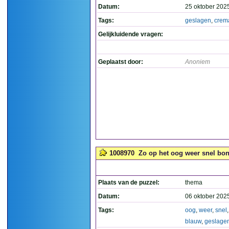
Datum:
25 oktober 202
Tags:
geslagen
,
crem
Gelijkluidende vragen:
Geplaatst door:
Anoniem
1008970
Zo op het oog weer snel bon
Plaats van de puzzel:
thema
Datum:
06 oktober 202
Tags:
oog
,
weer
,
snel
blauw
,
geslage