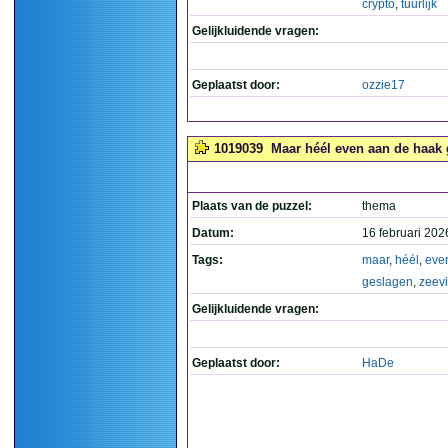
crypto
,
tuurlijk
Gelijkluidende vragen:
Geplaatst door:
ozzie17
1019039
Maar héél even aan de haak 
Plaats van de puzzel:
thema
Datum:
16 februari 202
Tags:
maar
,
héél
,
eve
geslagen
,
zeev
Gelijkluidende vragen:
Geplaatst door:
HaDe