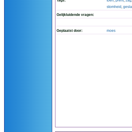
Tags:
toen
,
prent
,
zag
stomheid
,
gesl
Gelijkluidende vragen:
Geplaatst door:
moes