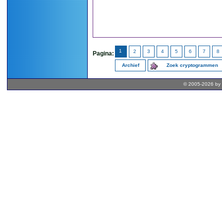
1
2
3
4
5
6
7
8
Pagina:
Archief
Zoek cryptogrammen
© 2005-2026 by 