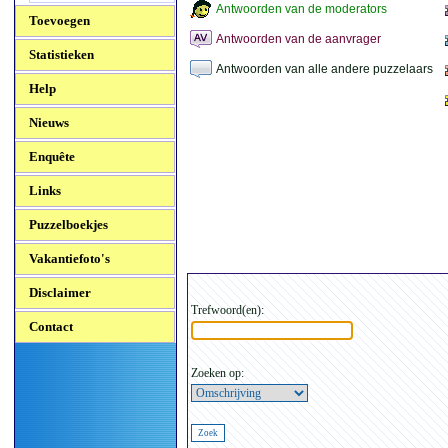
Antwoorden van de moderators
Toevoegen
Antwoorden van de aanvrager
Statistieken
Antwoorden van alle andere puzzelaars
Help
Nieuws
Enquête
Links
Puzzelboekjes
Vakantiefoto's
Disclaimer
Trefwoord(en):
Contact
Zoeken op: