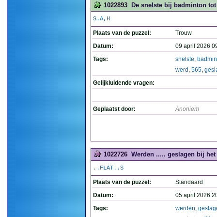
1022893
De snelste bij badminton tot
S.A,H
Plaats van de puzzel:
Trouw
Datum:
09 april 2026 0
Tags:
snelste
,
badmin
werd
,
565
,
gesl
Gelijkluidende vragen:
Geplaatst door:
Anoniem
1022726
Werden ..... geslagen bij het
..FLAT..S
Plaats van de puzzel:
Standaard
Datum:
05 april 2026 2
Tags:
werden
,
geslag