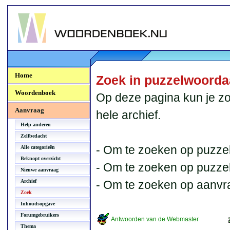
Woordenboek.NU
Home
Zoek in puzzelwoord
Woordenboek
Op deze pagina kun je zo
Aanvraag
hele archief.
Help anderen
Zelfbedacht
- Om te zoeken op puzzel
Alle categorieën
Beknopt overzicht
- Om te zoeken op puzzelb
Nieuwe aanvraag
Archief
- Om te zoeken op aanvr
Zoek
Inhoudsopgave
Forumgebruikers
Antwoorden van de Webmaster
Thema