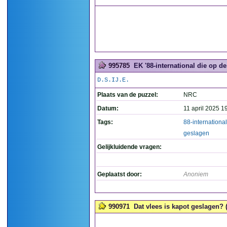
995785
EK '88-international die op d
D.S.IJ.E.
Plaats van de puzzel:
NRC
Datum:
11 april 2025 1
Tags:
88-international
geslagen
Gelijkluidende vragen:
Geplaatst door:
Anoniem
990971
Dat vlees is kapot geslagen? (