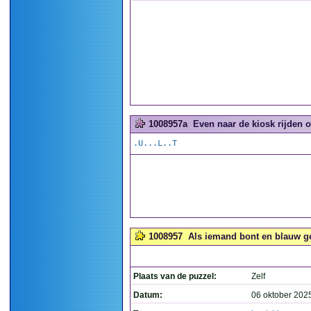
1008957a
Even naar de kiosk rijden 
.U...L..T
1008957
Als iemand bont en blauw ge
Plaats van de puzzel:
Zelf
Datum:
06 oktober 202