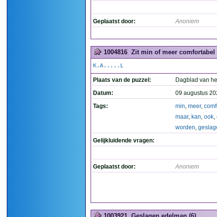
Geplaatst door:
Anoniem
1004816
Zit min of meer comfortabel
K.A.....L
Plaats van de puzzel:
Dagblad van he
Datum:
09 augustus 20
Tags:
min
,
meer
,
comf
maar
,
kan
,
ook
,
worden
,
geslag
Gelijkluidende vragen:
Geplaatst door:
Anoniem
1003921
Geslagen edelman (6)