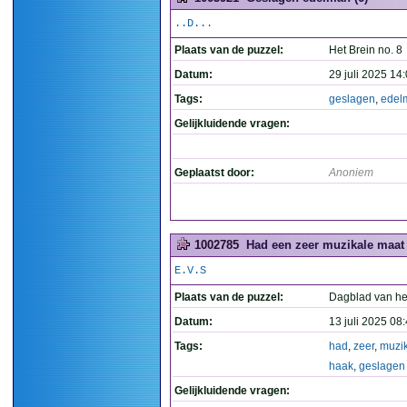
..D...
Plaats van de puzzel:
Het Brein no. 8
Datum:
29 juli 2025 14
Tags:
geslagen
,
edel
Gelijkluidende vragen:
Geplaatst door:
Anoniem
1002785
Had een zeer muzikale maat 
E.V.S
Plaats van de puzzel:
Dagblad van he
Datum:
13 juli 2025 08
Tags:
had
,
zeer
,
muzi
haak
,
geslagen
Gelijkluidende vragen: