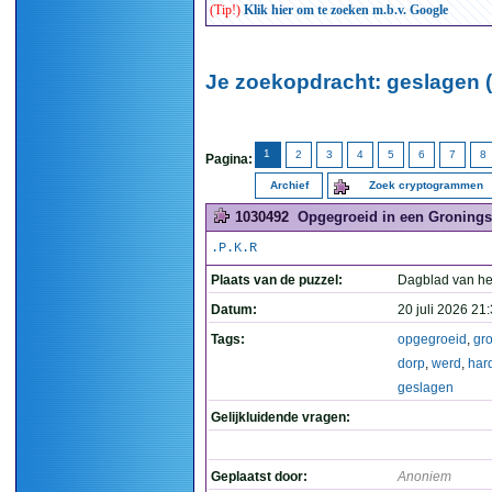
(Tip!)
Klik hier om te zoeken m.b.v. Google
Je zoekopdracht: geslagen 
1
2
3
4
5
6
7
8
Pagina:
Archief
Zoek cryptogrammen
1030492
Opgegroeid in een Gronings 
.P.K.R
Plaats van de puzzel:
Dagblad van he
Datum:
20 juli 2026 21
Tags:
opgegroeid
,
gr
dorp
,
werd
,
har
geslagen
Gelijkluidende vragen:
Geplaatst door:
Anoniem