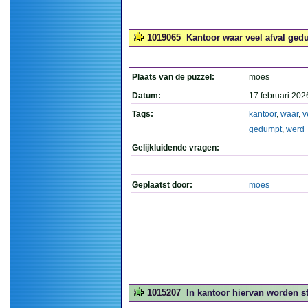
1019065
Kantoor waar veel afval ged
Plaats van de puzzel:
moes
Datum:
17 februari 202
Tags:
kantoor
,
waar
,
v
gedumpt
,
werd
Gelijkluidende vragen:
Geplaatst door:
moes
1015207
In kantoor hiervan worden s