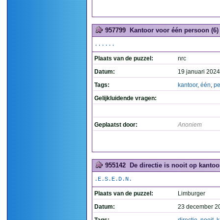
957799
Kantoor voor één persoon (6)
......
Plaats van de puzzel:
nrc
Datum:
19 januari 2024
Tags:
kantoor
,
één
,
pe
Gelijkluidende vragen:
Geplaatst door:
Anoniem
955142
De directie is nooit op kantoor
.E.S.E.D.N.
Plaats van de puzzel:
Limburger
Datum:
23 december 2