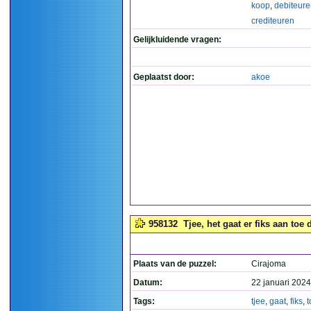
koop
,
debiteur
crediteuren
Gelijkluidende vragen:
Geplaatst door:
akoe
958132
Tjee, het gaat er fiks aan toe 
Plaats van de puzzel:
Cirajoma
Datum:
22 januari 2024
Tags:
tjee
,
gaat
,
fiks
,
t