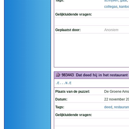
Tags:
schrijven
,
gaat
,
collegas
,
kanto
Gelijkluidende vragen:
Geplaatst door:
Anoniem
983443
Dat deed hij in het restaurant
.E...N.E
Plaats van de puzzel:
De Groene Ams
Datum:
22 november 2
Tags:
deed
,
restauran
Gelijkluidende vragen: