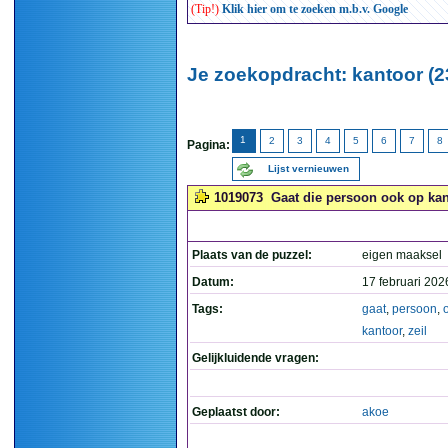
(Tip!)
Klik hier om te zoeken m.b.v. Google
Je zoekopdracht: kantoor (2
1
2
3
4
5
6
7
8
Pagina:
Lijst vernieuwen
1019073
Gaat die persoon ook op kan
Plaats van de puzzel:
eigen maaksel
Datum:
17 februari 202
Tags:
gaat
,
persoon
,
kantoor
,
zeil
Gelijkluidende vragen:
Geplaatst door:
akoe