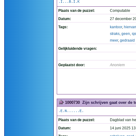
.I...B.I.K
Plaats van de puzzel:
Computable
Datum:
27 december 2
Tags:
kantoor
,
hierva
straks
,
geen
,
sj
meer
,
gedraaid
Gelijkluidende vragen:
Geplaatst door:
Anoniem
1000730
Zijn schrijven gaat over de t
.E.N......E.
Plaats van de puzzel:
Dagblad van he
Datum:
14 juni 2025 13