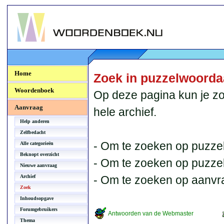
Woordenboek.NU
Home
Zoek in puzzelwoord
Woordenboek
Op deze pagina kun je zo
Aanvraag
hele archief.
Help anderen
Zelfbedacht
- Om te zoeken op puzzel
Alle categorieën
Beknopt overzicht
- Om te zoeken op puzzelb
Nieuwe aanvraag
Archief
- Om te zoeken op aanvr
Zoek
Inhoudsopgave
Forumgebruikers
Antwoorden van de Webmaster
Thema