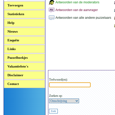
Antwoorden van de moderators
Toevoegen
Antwoorden van de aanvrager
Statistieken
Antwoorden van alle andere puzzelaars
Help
Nieuws
Enquête
Links
Puzzelboekjes
Vakantiefoto's
Disclaimer
Trefwoord(en):
Contact
Zoeken op: