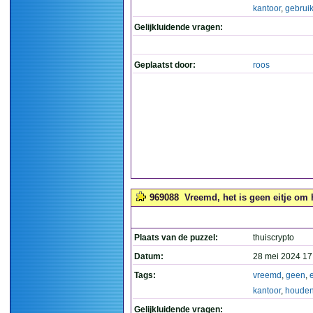
kantoor
,
gebruik
Gelijkluidende vragen:
Geplaatst door:
roos
969088
Vreemd, het is geen eitje om 
Plaats van de puzzel:
thuiscrypto
Datum:
28 mei 2024 17
Tags:
vreemd
,
geen
,
e
kantoor
,
houde
Gelijkluidende vragen: