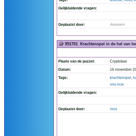
Tags:
directie
,
nooit
,
k
Gelijkluidende vragen:
Geplaatst door:
Anoniem
951701
Krachtenspel in de hal van h
Plaats van de puzzel:
Cryptotaal
Datum:
16 november 2
Tags:
krachtenspel
,
h
vno-ncw
Gelijkluidende vragen:
Geplaatst door:
roos