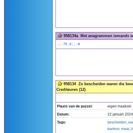
958134a
Met anagrammen iemands wo
...TE.K...N
958134
Zo bescheiden waren die besch
Crediteuren (12)
Plaats van de puzzel:
eigen maaksel
Datum:
22 januari 2024
Tags:
bescheiden
,
wa
kantoor
,
maar
,
l