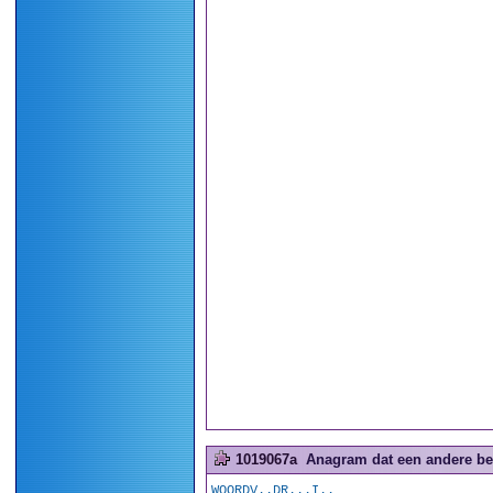
1019067a
Anagram dat een andere bete
WOORDV..DR...I..