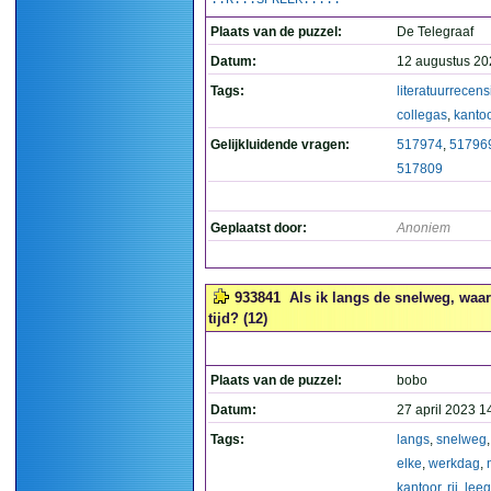
..R...SPREEK.....
Plaats van de puzzel:
De Telegraaf
Datum:
12 augustus 20
Tags:
literatuurrecens
collegas
,
kanto
Gelijkluidende vragen:
517974
,
51796
517809
Geplaatst door:
Anoniem
933841
Als ik langs de snelweg, waaro
tijd? (12)
Plaats van de puzzel:
bobo
Datum:
27 april 2023 1
Tags:
langs
,
snelweg
elke
,
werkdag
,
kantoor
,
rij
,
leeg