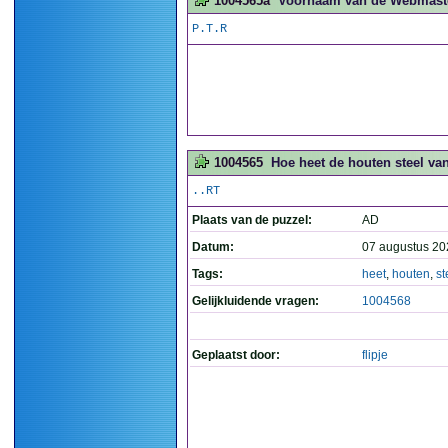
1004565a
Voornaam van de Webmaster
P.T.R
1004565
Hoe heet de houten steel van
..RT
Plaats van de puzzel:
AD
Datum:
07 augustus 20
Tags:
heet
,
houten
,
st
Gelijkluidende vragen:
1004568
Geplaatst door:
flipje