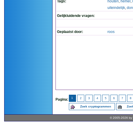
Tags:
houten
,
hemel
,
uiteindelijk
,
don
Gelijkluidende vragen:
Geplaatst door:
roos
1
2
3
4
5
6
7
8
Pagina:
Zoek cryptogrammen
Zoek
© 2005-2026 by 