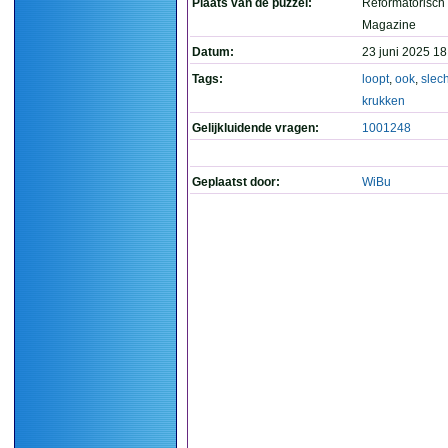
Plaats van de puzzel:
Reformatorisch
Magazine
Datum:
23 juni 2025 18
Tags:
loopt
,
ook
,
slech
krukken
Gelijkluidende vragen:
1001248
Geplaatst door:
WiBu