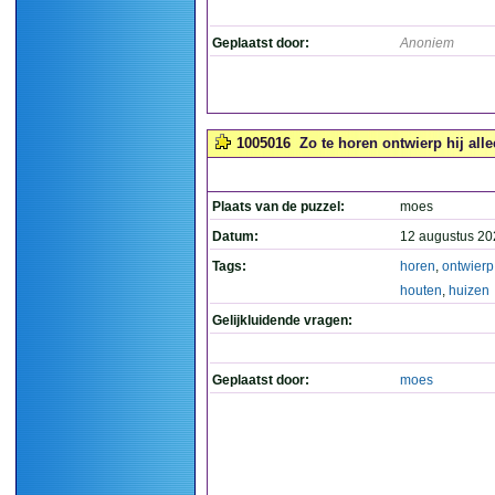
Geplaatst door:
Anoniem
1005016
Zo te horen ontwierp hij all
Plaats van de puzzel:
moes
Datum:
12 augustus 20
Tags:
horen
,
ontwierp
houten
,
huizen
Gelijkluidende vragen:
Geplaatst door:
moes