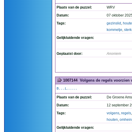
Plaats van de puzzel:
WRV
Datum:
07 oktober 202
Tags:
gezinslid
,
hout
kommetje
,
sterk
Gelijkluidende vragen:
Geplaatst door:
Anoniem
1007144
Volgens de regels voorzien 
B...L.....
Plaats van de puzzel:
De Groene Ams
Datum:
12 september 2
Tags:
volgens
,
regels
houten
,
omhein
Gelijkluidende vragen: