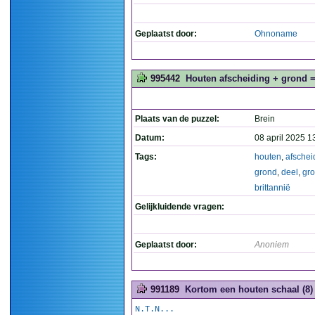
Geplaatst door:
Ohnoname
995442
Houten afscheiding + grond = 
Plaats van de puzzel:
Brein
Datum:
08 april 2025 1
Tags:
houten
,
afschei
grond
,
deel
,
gro
brittannië
Gelijkluidende vragen:
Geplaatst door:
Anoniem
991189
Kortom een houten schaal (8)
N.T.N...