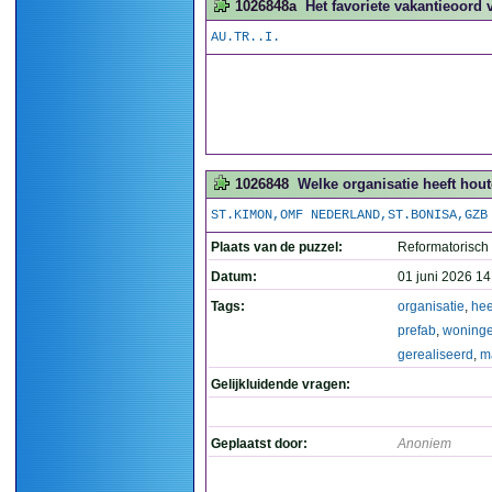
1026848a
Het favoriete vakantieoord 
AU.TR..I.
1026848
Welke organisatie heeft hou
ST.KIMON,OMF NEDERLAND,ST.BONISA,GZB
Plaats van de puzzel:
Reformatorisch
Datum:
01 juni 2026 14
Tags:
organisatie
,
hee
prefab
,
woning
gerealiseerd
,
m
Gelijkluidende vragen:
Geplaatst door:
Anoniem