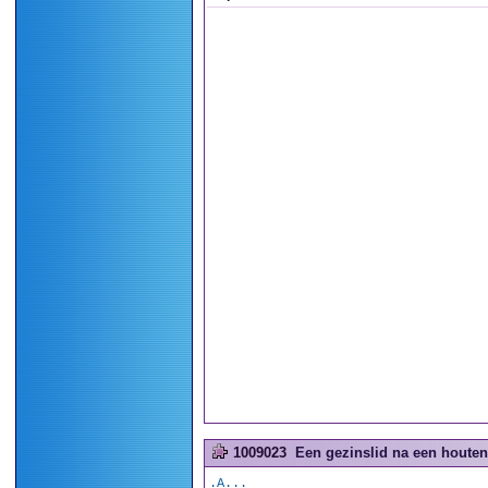
1009023
Een gezinslid na een houten 
.A...