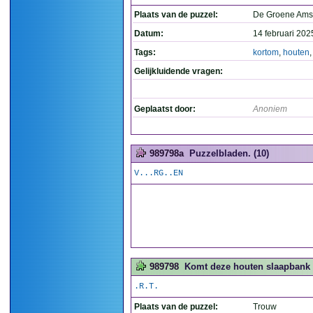
Plaats van de puzzel:
De Groene Ams
Datum:
14 februari 202
Tags:
kortom
,
houten
Gelijkluidende vragen:
Geplaatst door:
Anoniem
989798a
Puzzelbladen. (10)
V...RG..EN
989798
Komt deze houten slaapbank u
.R.T.
Plaats van de puzzel:
Trouw