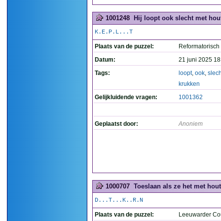
1001248
Hij loopt ook slecht met hou
K.E.P.L...T
Plaats van de puzzel:
Reformatorisch
Datum:
21 juni 2025 18
Tags:
loopt
,
ook
,
slech
krukken
Gelijkluidende vragen:
1001362
Geplaatst door:
Anoniem
1000707
Toeslaan als ze het met hou
D...T...K..R.N
Plaats van de puzzel:
Leeuwarder Co