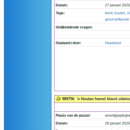
Datum:
27 januari 2025
Tags:
komt
,
houten
,
s
groot-brittannië
Gelijkluidende vragen:
Geplaatst door:
Haaswout
989756
'n Houten hemel kleurt uitein
Plaats van de puzzel:
woordgraptogr
Datum:
26 januari 2025