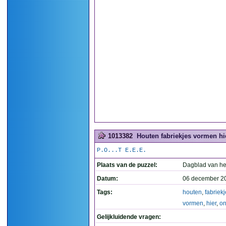
1013382
Houten fabriekjes vormen hi
P.O...T E.E.E.
Plaats van de puzzel:
Dagblad van he
Datum:
06 december 2
Tags:
houten
,
fabriek
vormen
,
hier
,
on
Gelijkluidende vragen: