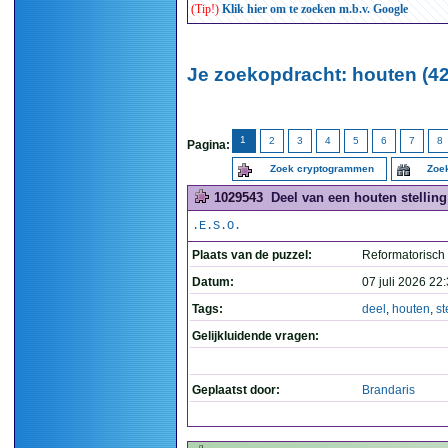
(Tip!)
Klik hier om te zoeken m.b.v. Google
Je zoekopdracht: houten (42
1
2
3
4
5
6
7
8
Pagina:
Zoek cryptogrammen
Zoek
1029543
Deel van een houten stelling 
.E.S.O.
Plaats van de puzzel:
Reformatorisch
Datum:
07 juli 2026 22
Tags:
deel
,
houten
,
st
Gelijkluidende vragen:
Geplaatst door:
Brandaris