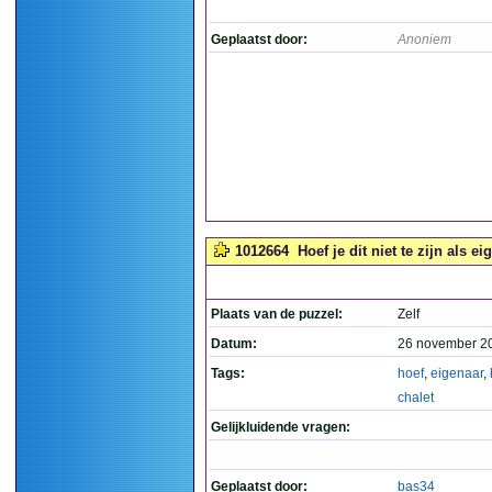
Geplaatst door:
Anoniem
1012664
Hoef je dit niet te zijn als 
Plaats van de puzzel:
Zelf
Datum:
26 november 2
Tags:
hoef
,
eigenaar
,
chalet
Gelijkluidende vragen:
Geplaatst door:
bas34