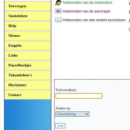
Antwoorden van de moderators
Toevoegen
Antwoorden van de aanvrager
Statistieken
Antwoorden van alle andere puzzelaars
Help
Nieuws
Enquête
Links
Puzzelboekjes
Vakantiefoto's
Disclaimer
Trefwoord(en):
Contact
Zoeken op: