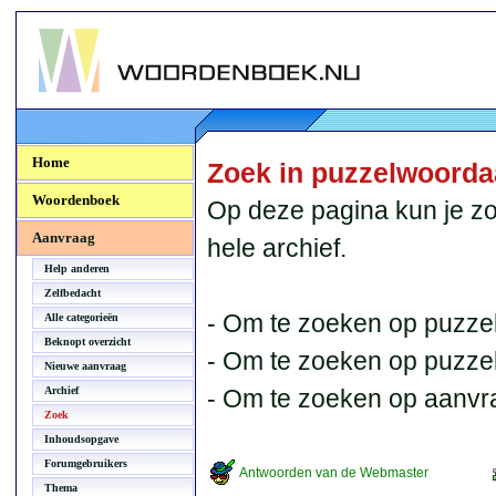
Woordenboek.NU
Home
Zoek in puzzelwoord
Woordenboek
Op deze pagina kun je zo
Aanvraag
hele archief.
Help anderen
Zelfbedacht
- Om te zoeken op puzzel
Alle categorieën
Beknopt overzicht
- Om te zoeken op puzzelb
Nieuwe aanvraag
Archief
- Om te zoeken op aanvr
Zoek
Inhoudsopgave
Forumgebruikers
Antwoorden van de Webmaster
Thema