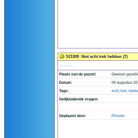
515309
Niet echt trek hebben (7)
.......
Plaats van de puzzel:
Gewoon gezelli
Datum:
09 augustus 20
Tags:
echt
,
trek
,
hebb
Gelijkluidende vragen:
Geplaatst door:
Phoebe