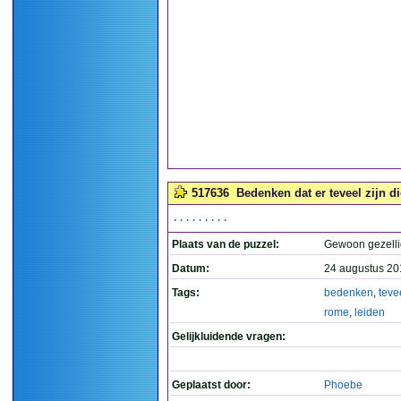
517636
Bedenken dat er teveel zijn d
.........
Plaats van de puzzel:
Gewoon gezelli
Datum:
24 augustus 20
Tags:
bedenken
,
teve
rome
,
leiden
Gelijkluidende vragen:
Geplaatst door:
Phoebe