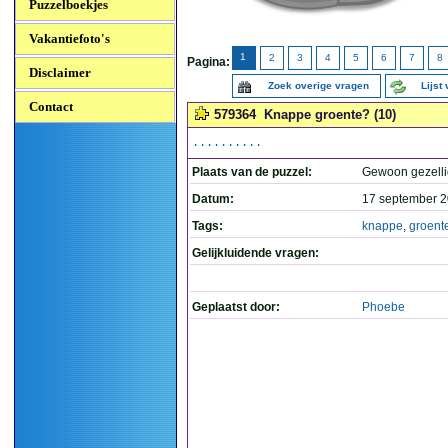
Puzzelboekjes
Vakantiefoto's
1
2
3
4
5
6
7
8
Pagina:
Disclaimer
Zoek overige vragen
Lijst
Contact
579364
Knappe groente? (10)
..........
Plaats van de puzzel:
Gewoon gezelli
Datum:
17 september 2
Tags:
knappe
,
groent
Gelijkluidende vragen:
Geplaatst door:
Phoebe