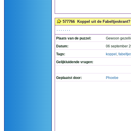
577766
Koppel uit de Fabeltjeskrant? 
.......
Plaats van de puzzel:
Gewoon gezelli
Datum:
06 september 2
Tags:
koppel
,
fabeltje
Gelijkluidende vragen:
Geplaatst door:
Phoebe