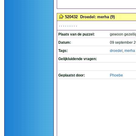
520432
Droedel: merha (9)
.........
Plaats van de puzzel:
gewoon gezelli
Datum:
09 september 2
Tags:
droedel
,
merha
Gelijkluidende vragen:
Geplaatst door:
Phoebe