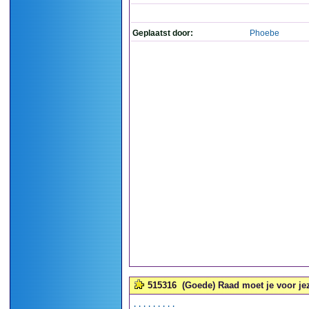
Geplaatst door:
Phoebe
515316
(Goede) Raad moet je voor jez
.........