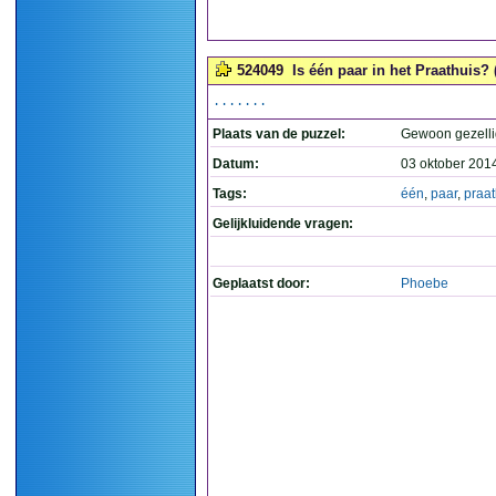
524049
Is één paar in het Praathuis? 
.......
Plaats van de puzzel:
Gewoon gezelli
Datum:
03 oktober 201
Tags:
één
,
paar
,
praat
Gelijkluidende vragen:
Geplaatst door:
Phoebe