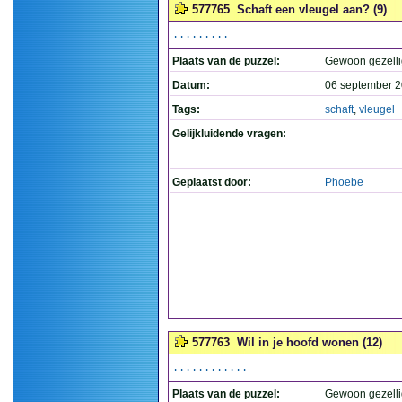
577765
Schaft een vleugel aan? (9)
.........
Plaats van de puzzel:
Gewoon gezelli
Datum:
06 september 2
Tags:
schaft
,
vleugel
Gelijkluidende vragen:
Geplaatst door:
Phoebe
577763
Wil in je hoofd wonen (12)
............
Plaats van de puzzel:
Gewoon gezelli