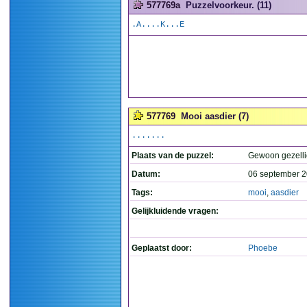
577769a
Puzzelvoorkeur. (11)
.A....K...E
577769
Mooi aasdier (7)
.......
Plaats van de puzzel:
Gewoon gezelli
Datum:
06 september 2
Tags:
mooi
,
aasdier
Gelijkluidende vragen:
Geplaatst door:
Phoebe