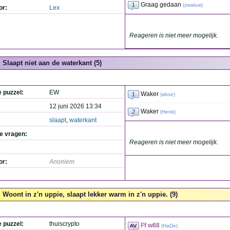
Graag gedaan
(
zwaluw
)
or:
Lex
Reageren is niet meer mogelijk.
Slaapt niet aan de waterkant (5)
e puzzel:
EW
Waker
(
akoe
)
12 juni 2026 13:34
Waker
(
Henk
)
slaapt
,
waterkant
de vragen:
Reageren is niet meer mogelijk.
or:
Anoniem
Woont in z'n uppie, slaapt lekker warm in z'n uppie. (9)
e puzzel:
thuiscrypto
Ff w88
(
HaDe
)