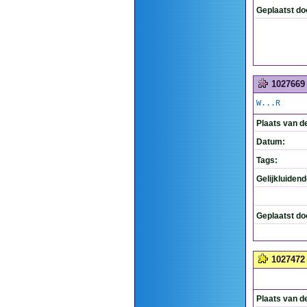
Geplaatst do
1027669
W...R
Plaats van d
Datum:
Tags:
Gelijkluiden
Geplaatst do
1027472
Plaats van d