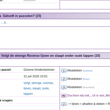
or:
Anoniem
a
Gelooft in puzzelen? (15)
...E.
Volgt de strenge Roomse lijnen en slaapt onder oude lappen (10)
e puzzel:
Groene Amsterdammer
Afvaldeken
(
zwaluw
)
31 juli 2026 10:01
Afvaldeken
(
Esta
)
volgt
,
strenge
,
roomse
,
Afvaldeken
(
Anoniem
)
lijnen
,
slaapt
,
oude
,
lappen
Dachten wij ook... Ut is wat..Me
de vragen:
--> lijnen = afvallen & deken = 