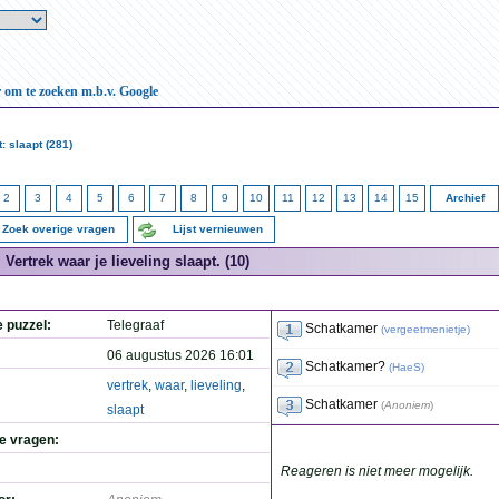
r om te zoeken m.b.v. Google
: slaapt (281)
2
3
4
5
6
7
8
9
10
11
12
13
14
15
Archief
Zoek overige vragen
Lijst vernieuwen
Vertrek waar je lieveling slaapt. (10)
e puzzel:
Telegraaf
Schatkamer
(
vergeetmenietje
)
06 augustus 2026 16:01
Schatkamer?
(
HaeS
)
vertrek
,
waar
,
lieveling
,
Schatkamer
(
Anoniem
)
slaapt
de vragen:
Reageren is niet meer mogelijk.