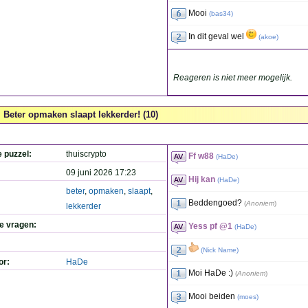
Mooi
(
bas34
)
In dit geval wel
(
akoe
)
Reageren is niet meer mogelijk.
Beter opmaken slaapt lekkerder! (10)
e puzzel:
thuiscrypto
Ff w88
(
HaDe
)
09 juni 2026 17:23
Hij kan
(
HaDe
)
beter
,
opmaken
,
slaapt
,
Beddengoed?
(
Anoniem
)
lekkerder
de vragen:
Yess pf @1
(
HaDe
)
(
Nick Name
)
or:
HaDe
Moi HaDe :)
(
Anoniem
)
Mooi beiden
(
moes
)