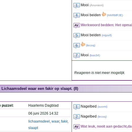
Mooi
(
Anoniem
)
Mooi beiden
(
HARMPJE
)
Werkwoord bedden: Het opmak
Mooi beiden
(
mijzelf
)
(
lecoq
)
Mooi
(
bas34
)
Reageren is niet meer mogelijk.
Lichaamsdeel waar een fakir op slaapt. (8)
e puzzel:
Haarlems Dagblad
Nagelbed
(
suomi
)
06 juni 2026 14:32
Nagelbed
(
lecoq
)
lichaamsdeel
,
waar
,
fakir
,
Wat leuk, nooit aan gedacht,da
slaapt