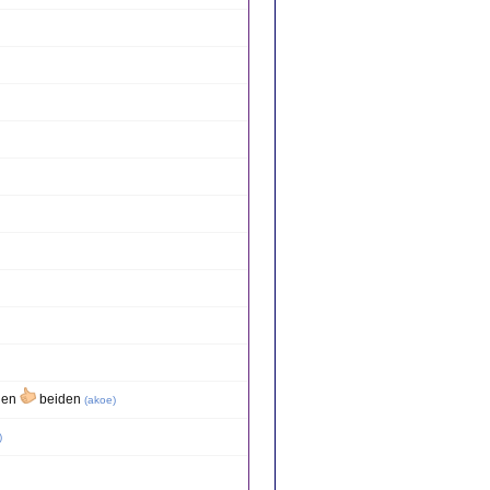
nnen
beiden
(
akoe
)
)