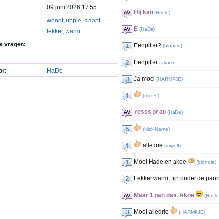
09 juni 2026 17:55
Hij kan
(
HaDe
)
woont
,
uppie
,
slaapt
,
E
(
HaDe
)
lekker
,
warm
de vragen:
Eenpitter?
(
blondie
)
Eenpitter
(
akoe
)
or:
HaDe
Ja mooi
(
HARMPJE
)
(
mijzelf
)
Yesss pf all
(
HaDe
)
(
Nick Name
)
alledrie
(
mijzelf
)
Mooi Hade en akoe
(
blondie
)
Lekker warm, fijn onder de pa
Maar 1 pan dan, Akoe
(
HaDe
Mooi alledrie
(
HARMPJE
)