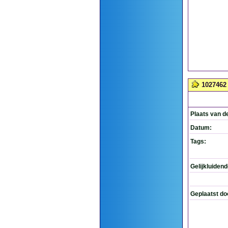
1027462
Plaats van d
Datum:
Tags:
Gelijkluiden
Geplaatst do