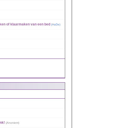
en of klaarmaken van een bed
(
HaDe
)
nk!
(
Anoniem
)