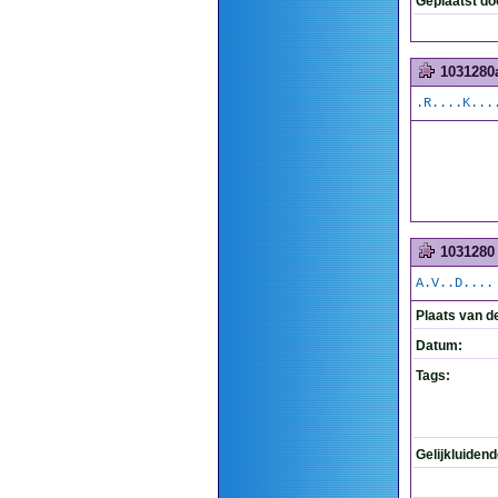
Geplaatst do
1031280
.R....K...
1031280
A.V..D....
Plaats van d
Datum:
Tags:
Gelijkluiden