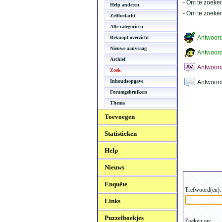
- Om te zoeken
Help anderen
- Om te zoeke
Zelfbedacht
Alle categorieën
Antwoor
Beknopt overzicht
Nieuwe aanvraag
Antwoord
Archief
Antwoord
Zoek
Inhoudsopgave
Antwoord
Forumgebruikers
Thema
Toevoegen
Statistieken
Help
Nieuws
Enquête
Trefwoord(en):
Links
Puzzelboekjes
Zoeken op: