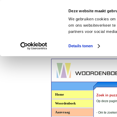
Deze website maakt gebru
We gebruiken cookies om c
om ons websiteverkeer te 
partners voor social media
Details tonen
Woordenboek.NU
Home
Zoek in puz
Op deze pagina
Woordenboek
Aanvraag
- Om te zoeken