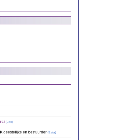
rci
(
Lex
)
RK geestelijke en bestuurder
(
Esta
)