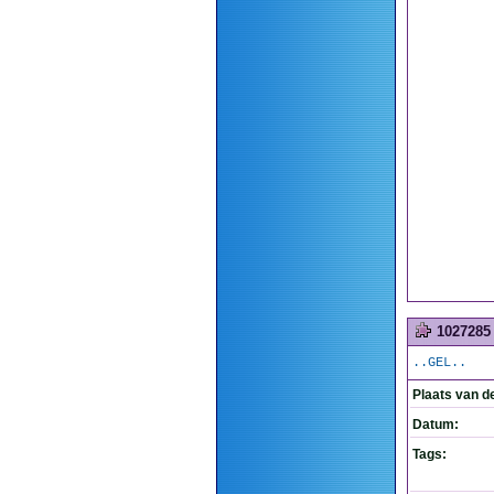
1027285
..GEL..
Plaats van d
Datum:
Tags: