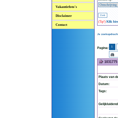
Vakantiefoto's
Disclaimer
(Tip!)
Klik hie
Contact
Je zoekopdracht
1
Pagina:
1031775
Plaats van d
Datum:
Tags:
Gelijkluiden