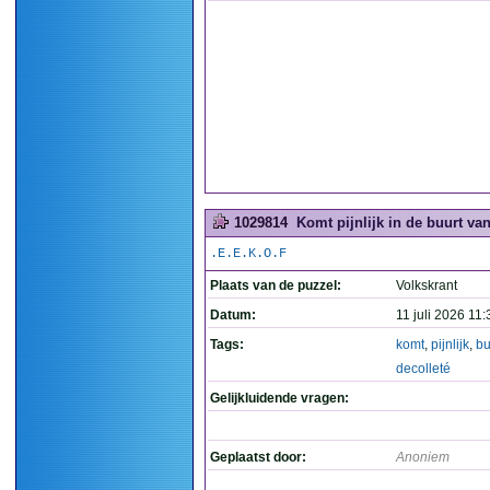
1029814
Komt pijnlijk in de buurt van
.E.E.K.O.F
Plaats van de puzzel:
Volkskrant
Datum:
11 juli 2026 11:
Tags:
komt
,
pijnlijk
,
bu
decolleté
Gelijkluidende vragen:
Geplaatst door:
Anoniem