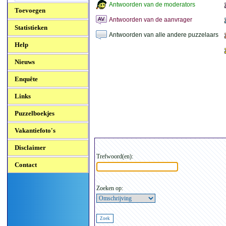
Antwoorden van de moderators
Toevoegen
Antwoorden van de aanvrager
Statistieken
Antwoorden van alle andere puzzelaars
Help
Nieuws
Enquête
Links
Puzzelboekjes
Vakantiefoto's
Disclaimer
Trefwoord(en):
Contact
Zoeken op: