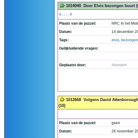
1014040
Door Elvis bezongen buurt (
G....O
Plaats van de puzzel:
NRC In het Mid
Datum:
14 december 2
Tags:
elvis
,
bezongen
Gelijkluidende vragen:
Geplaatst door:
Anoniem
1012668
Volgens David Attenborough z
(10)
Plaats van de puzzel:
geen
Datum:
26 november 2