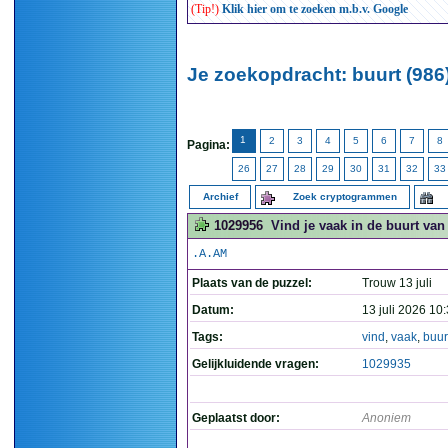
(Tip!)
Klik hier om te zoeken m.b.v. Google
Je zoekopdracht: buurt (986
1
2
3
4
5
6
7
8
Pagina:
26
27
28
29
30
31
32
33
Archief
Zoek cryptogrammen
1029956
Vind je vaak in de buurt van
.A.AM
Plaats van de puzzel:
Trouw 13 juli
Datum:
13 juli 2026 10
Tags:
vind
,
vaak
,
buur
Gelijkluidende vragen:
1029935
Geplaatst door:
Anoniem