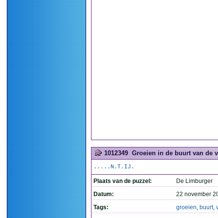
1012349
Groeien in de buurt van de v
.....N.T.IJ.
Plaats van de puzzel:
De Limburger
Datum:
22 november 2
Tags:
groeien
,
buurt
,