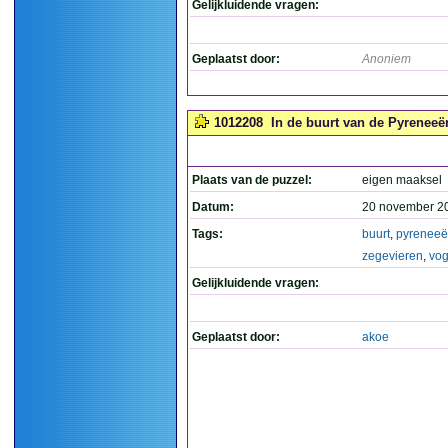
Gelijkluidende vragen:
Geplaatst door:
Anoniem
1012208
In de buurt van de Pyreneeë
Plaats van de puzzel:
eigen maaksel
Datum:
20 november 2
Tags:
buurt
,
pyrenee
zegevieren
,
vog
Gelijkluidende vragen:
Geplaatst door:
akoe