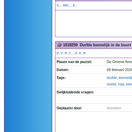
S..ONI..E.
1018250
Durfde kennelijk in de buurt 
O.V.R.C..O.K.N
Plaats van de puzzel:
De Groene Ams
Datum:
06 februari 202
Tags:
durfde
,
kennelij
snelle
,
hap
,
ete
Gelijkluidende vragen:
Geplaatst door:
Anoniem