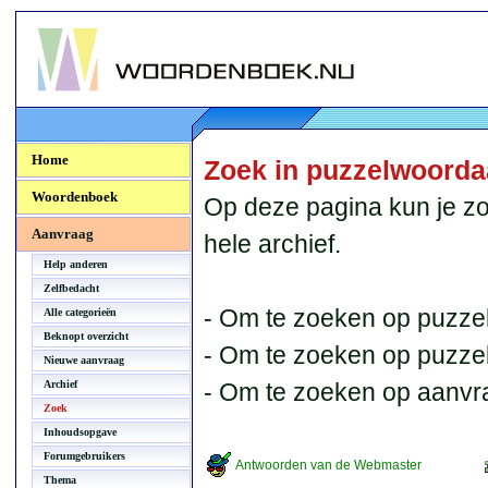
Woordenboek.NU
Home
Zoek in puzzelwoord
Woordenboek
Op deze pagina kun je zo
Aanvraag
hele archief.
Help anderen
Zelfbedacht
- Om te zoeken op puzzel
Alle categorieën
Beknopt overzicht
- Om te zoeken op puzzelb
Nieuwe aanvraag
Archief
- Om te zoeken op aanvr
Zoek
Inhoudsopgave
Forumgebruikers
Antwoorden van de Webmaster
Thema