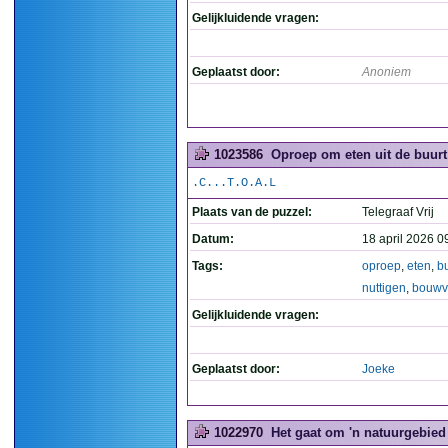
Gelijkluidende vragen:
Geplaatst door:
Anoniem
1023586
Oproep om eten uit de buurt
.C...T.O.A.L
Plaats van de puzzel:
Telegraaf Vrij
Datum:
18 april 2026 0
Tags:
oproep
,
eten
,
b
nuttigen
,
bouwv
Gelijkluidende vragen:
Geplaatst door:
Joeke
1022970
Het gaat om 'n natuurgebied 