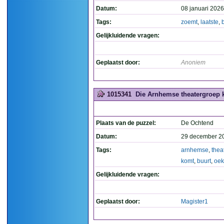
Datum:
08 januari 2026
Tags:
zoemt
,
laatste
,
Gelijkluidende vragen:
Geplaatst door:
Anoniem
1015341
Die Arnhemse theatergroep k
Plaats van de puzzel:
De Ochtend
Datum:
29 december 2
Tags:
arnhemse
,
thea
komt
,
buurt
,
oek
Gelijkluidende vragen:
Geplaatst door:
Magister1