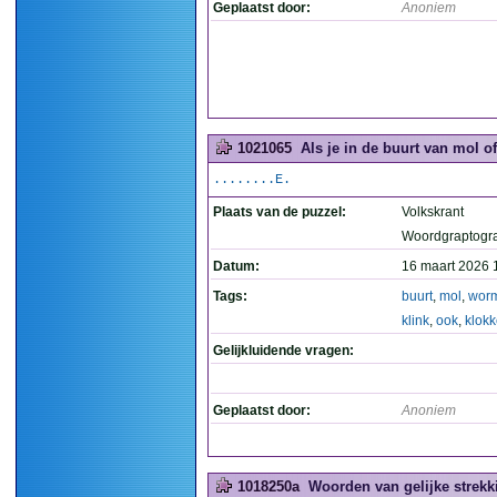
Geplaatst door:
Anoniem
1021065
Als je in de buurt van mol of
........E.
Plaats van de puzzel:
Volkskrant
Woordgraptogr
Datum:
16 maart 2026 
Tags:
buurt
,
mol
,
wor
klink
,
ook
,
klokk
Gelijkluidende vragen:
Geplaatst door:
Anoniem
1018250a
Woorden van gelijke strekki