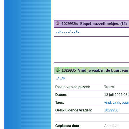
1029935a
Stapel puzzelboekjes. (12)
..K....A..E.
1029935
Vind je vaak in de buurt van
.A.AM
Plaats van de puzzel:
Trouw
Datum:
13 juli 2026 08
Tags:
vind
,
vaak
,
buur
Gelijkluidende vragen:
1029956
Geplaatst door:
Anoniem