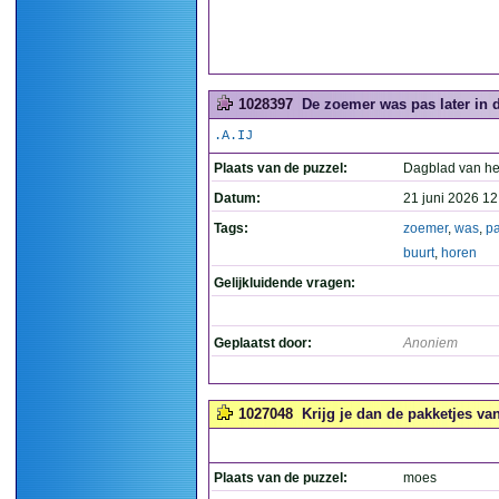
1028397
De zoemer was pas later in d
.A.IJ
Plaats van de puzzel:
Dagblad van he
Datum:
21 juni 2026 12
Tags:
zoemer
,
was
,
p
buurt
,
horen
Gelijkluidende vragen:
Geplaatst door:
Anoniem
1027048
Krijg je dan de pakketjes van
Plaats van de puzzel:
moes