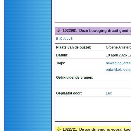
1022981
Deze beweging draait goed en
E.O.U..E
Plaats van de puzzel:
Groene Amste
Datum:
10 april 2026 1
Tags:
beweging
,
draai
ontwikkelt
,
gelei
Gelijkluidende vragen:
Geplaatst door:
Lex
1022721
De aandrijving is vooral koo