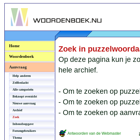
Woordenboek.NU
Home
Zoek in puzzelwoord
Woordenboek
Op deze pagina kun je zo
Aanvraag
hele archief.
Help anderen
Zelfbedacht
- Om te zoeken op puzzel
Alle categorieën
Beknopt overzicht
- Om te zoeken op puzzelb
Nieuwe aanvraag
Archief
- Om te zoeken op aanvr
Zoek
Inhoudsopgave
Forumgebruikers
Antwoorden van de Webmaster
Thema