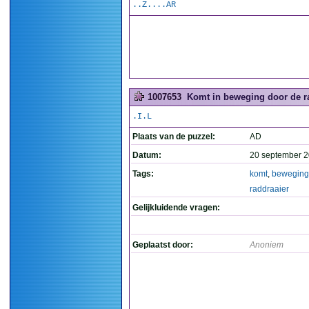
..Z....AR
1007653
Komt in beweging door de ra
.I.L
Plaats van de puzzel:
AD
Datum:
20 september 2
Tags:
komt
,
beweging
raddraaier
Gelijkluidende vragen:
Geplaatst door:
Anoniem