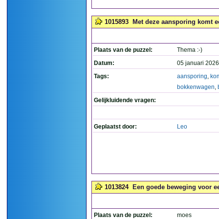
1015893
Met deze aansporing komt e
Plaats van de puzzel:
Thema :-)
Datum:
05 januari 2026
Tags:
aansporing
,
ko
bokkenwagen
,
Gelijkluidende vragen:
Geplaatst door:
Leo
1013824
Een goede beweging voor een
Plaats van de puzzel:
moes