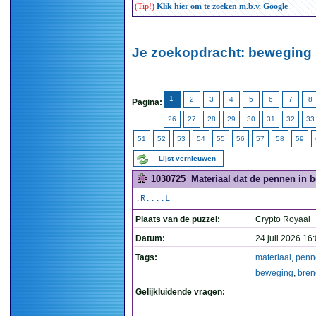
(Tip!)
Klik hier om te zoeken m.b.v. Google
Je zoekopdracht: beweging 
1
2
3
4
5
6
7
8
Pagina:
26
27
28
29
30
31
32
33
51
52
53
54
55
56
57
58
59
Lijst vernieuwen
1030725
Materiaal dat de pennen in b
.R....L
Plaats van de puzzel:
Crypto Royaal
Datum:
24 juli 2026 16
Tags:
materiaal
,
penn
beweging
,
bren
Gelijkluidende vragen: