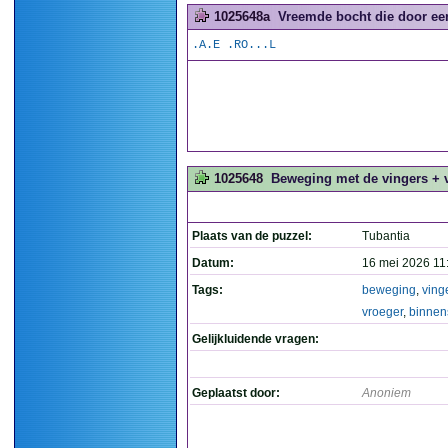
1025648a
Vreemde bocht die door een
.A.E .RO...L
1025648
Beweging met de vingers + v
Plaats van de puzzel:
Tubantia
Datum:
16 mei 2026 11
Tags:
beweging
,
ving
vroeger
,
binnen
Gelijkluidende vragen:
Geplaatst door:
Anoniem