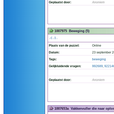
Geplaatst door:
Anoniem
1007975
Beweging (5)
.C.I.
Plaats van de puzzel:
Online
Datum:
23 september 2
Tags:
beweging
Gelijkluidende vragen:
992689
,
92214
Geplaatst door:
Anoniem
1007653a
Vakkenvuller die naar oplos