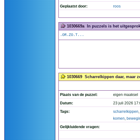
Geplaatst door:
roos
1030669a
In puzzels is het uitgesprok
.OR.ZO.T...
1030669
Scharrelkippen daar, maar z
Plaats van de puzzel:
eigen maaksel
Datum:
23 juli 2026 17
Tags:
scharrelkippen
komen
,
bewegi
Gelijkluidende vragen: