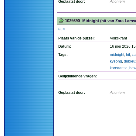
Geplaatst door:
Anoniem
1025690
Midnight (hit van Zara Lars
G.N
Plaats van de puzzel:
Volkskrant
Datum:
16 mei 2026 15
Tags:
midnight
,
hit
,
za
kyeong
,
dubieu
koreaanse
,
bew
Gelijkluidende vragen:
Geplaatst door:
Anoniem