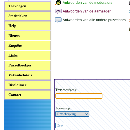
Antwoorden van de moderators
Toevoegen
Antwoorden van de aanvrager
Statistieken
Antwoorden van alle andere puzzelaars
Help
Nieuws
Enquête
Links
Puzzelboekjes
Vakantiefoto's
Disclaimer
Trefwoord(en):
Contact
Zoeken op: