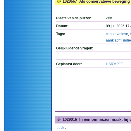
1029667
Als conservatieve beweging e
Plaats van de puzzel:
Zelf
Datum:
09 juli 2026 17
Tags:
conservatieve
,
aanklacht
,
indi
Gelijkluidende vragen:
Geplaatst door:
HARMPJE
1029016
In een ommezien maakt hij 
...N.