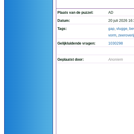
Plaats van de puzzel:
AD
Datum:
20 juli 2026 16
Tags:
gap
,
vlugge
,
be
vorm
,
zeeroveri
Gelijkluidende vragen:
1030298
Geplaatst door:
Anoniem