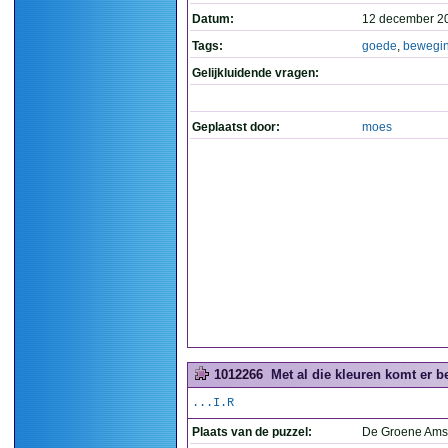
Datum:
12 december 2
Tags:
goede
,
bewegi
Gelijkluidende vragen:
Geplaatst door:
moes
1012266
Met al die kleuren komt er b
...I.R
Plaats van de puzzel:
De Groene Ams