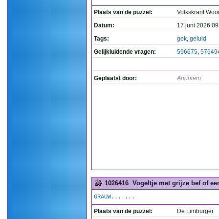
Plaats van de puzzel:
Volkskrant Woo
Datum:
17 juni 2026 09
Tags:
gek
,
geluid
Gelijkluidende vragen:
596675
,
57649
Geplaatst door:
Anoniem
1026416
Vogeltje met grijze bef of e
GRAUW.......
Plaats van de puzzel:
De Limburger