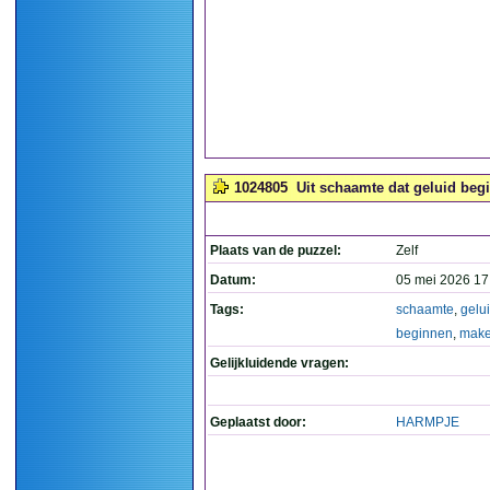
1024805
Uit schaamte dat geluid beg
Plaats van de puzzel:
Zelf
Datum:
05 mei 2026 17
Tags:
schaamte
,
gelu
beginnen
,
mak
Gelijkluidende vragen:
Geplaatst door:
HARMPJE