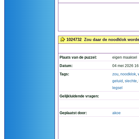
1024732
Zou daar de noodklok worden 
Plaats van de puzzel:
eigen maaksel
Datum:
04 mei 2026 16
Tags:
zou
,
noodklok
,
geluid
,
slechte
,
legsel
Gelijkluidende vragen:
Geplaatst door:
akoe