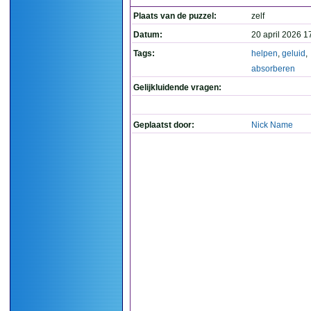
Plaats van de puzzel:
zelf
Datum:
20 april 2026 1
Tags:
helpen
,
geluid
,
absorberen
Gelijkluidende vragen:
Geplaatst door:
Nick Name