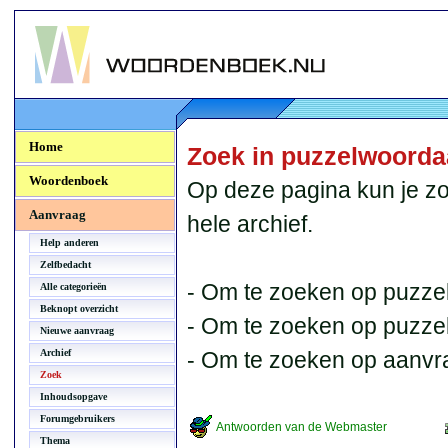
Woordenboek.NU
Home
Zoek in puzzelwoord
Woordenboek
Op deze pagina kun je zo
Aanvraag
hele archief.
Help anderen
Zelfbedacht
- Om te zoeken op puzzel
Alle categorieën
Beknopt overzicht
- Om te zoeken op puzzelb
Nieuwe aanvraag
Archief
- Om te zoeken op aanvr
Zoek
Inhoudsopgave
Forumgebruikers
Antwoorden van de Webmaster
Thema