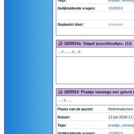
Tags:
praatje
,
vanwe
Gelijkluidende vragen:
1029914
Geplaatst door:
Anoniem
1029914a
Stapel puzzelboekjes. (12)
..K....A..E.
1029914
Praatje vanwege een geluid (
...U...
Plaats van de puzzel:
Reformatorisch
Datum:
12 juli 2026 17
Tags:
praatje
,
vanwe
Gelijkluidende vragen:
1029915