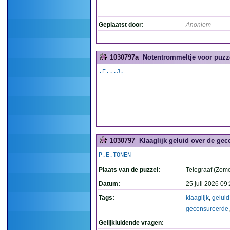
Geplaatst door:
Anoniem
1030797a
Notentrommeltje voor puzze
.E...J.
1030797
Klaaglijk geluid over de ge
P.E.TONEN
Plaats van de puzzel:
Telegraaf (Zome
Datum:
25 juli 2026 09
Tags:
klaaglijk
,
geluid
gecensureerde
Gelijkluidende vragen: