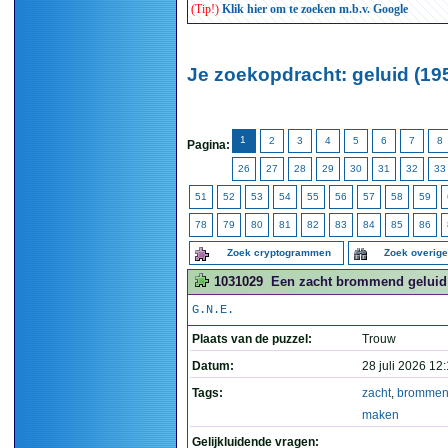
(Tip!)
Klik hier om te zoeken m.b.v. Google
Je zoekopdracht: geluid (19
1
2
3
4
5
6
7
8
Pagina:
26
27
28
29
30
31
32
33
51
52
53
54
55
56
57
58
59
78
79
80
81
82
83
84
85
86
Zoek cryptogrammen
Zoek overig
1031029
Een zacht brommend geluid
G.N.E.
Plaats van de puzzel:
Trouw
Datum:
28 juli 2026 12
Tags:
zacht
,
bromme
maken
Gelijkluidende vragen: