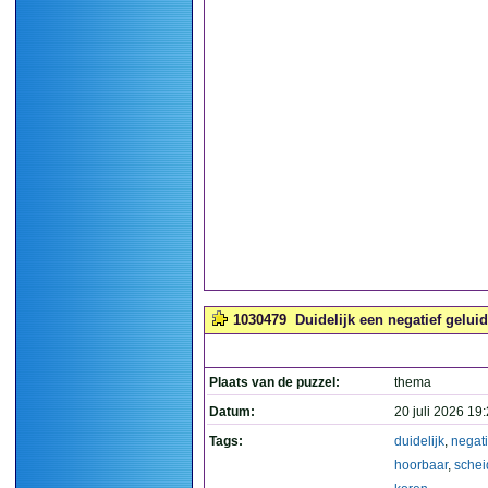
1030479
Duidelijk een negatief geluid
Plaats van de puzzel:
thema
Datum:
20 juli 2026 19
Tags:
duidelijk
,
negati
hoorbaar
,
sche