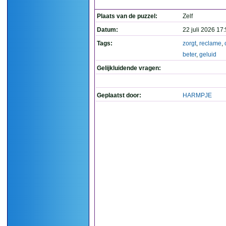
Plaats van de puzzel:
Zelf
Datum:
22 juli 2026 17
Tags:
zorgt
,
reclame
,
beter
,
geluid
Gelijkluidende vragen:
Geplaatst door:
HARMPJE