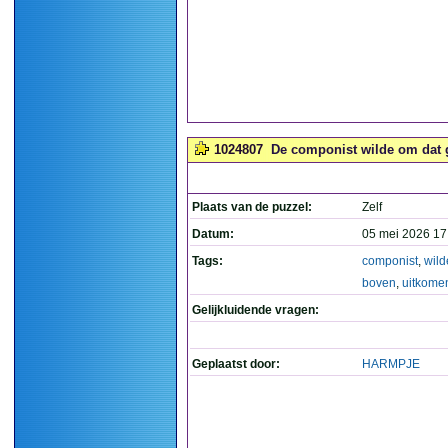
1024807
De componist wilde om dat g
Plaats van de puzzel:
Zelf
Datum:
05 mei 2026 17
Tags:
componist
,
wild
boven
,
uitkome
Gelijkluidende vragen:
Geplaatst door:
HARMPJE