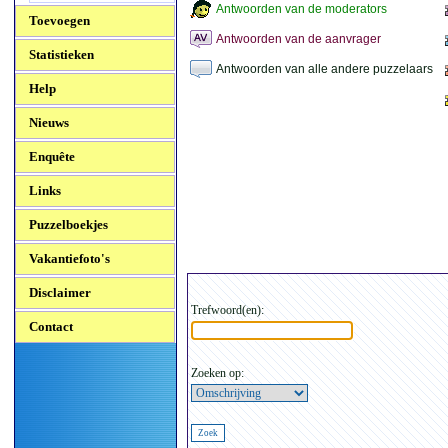
Antwoorden van de moderators
Toevoegen
Antwoorden van de aanvrager
Statistieken
Antwoorden van alle andere puzzelaars
Help
Nieuws
Enquête
Links
Puzzelboekjes
Vakantiefoto's
Disclaimer
Trefwoord(en):
Contact
Zoeken op: