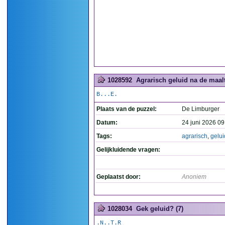
1028592
Agrarisch geluid na de maalti
B...E.
Plaats van de puzzel:
De Limburger
Datum:
24 juni 2026 09
Tags:
agrarisch
,
gelui
Gelijkluidende vragen:
Geplaatst door:
Anoniem
1028034
Gek geluid? (7)
.N..T.R