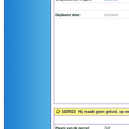
Geplaatst door:
Anoniem
1029522
Hij maakt geen geluid, op we
Plaats van de puzzel:
Zelf