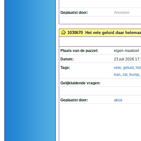
Geplaatst door:
Anoniem
1030670
Het vele geluid daar helemaal
Plaats van de puzzel:
eigen maaksel
Datum:
23 juli 2026 17
Tags:
vele
,
geluid
,
he
iran
,
zal
,
trump
,
Gelijkluidende vragen:
Geplaatst door:
akoe