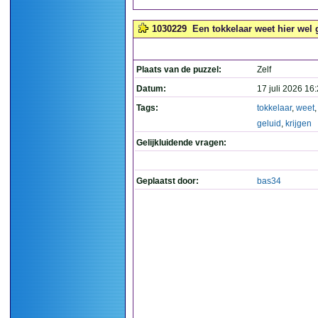
1030229
Een tokkelaar weet hier wel ge
Plaats van de puzzel:
Zelf
Datum:
17 juli 2026 16
Tags:
tokkelaar
,
weet
geluid
,
krijgen
Gelijkluidende vragen:
Geplaatst door:
bas34