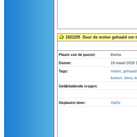
1021105
Door de molen gehaald om te
Plaats van de puzzel:
thema
Datum:
16 maart 2026 
Tags:
molen
,
gehaald
komen
,
vlees
,
k
Gelijkluidende vragen:
Geplaatst door:
HaDe