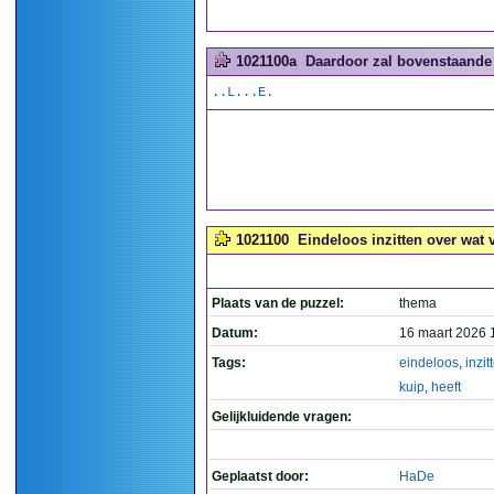
1021100a
Daardoor zal bovenstaande 
..L...E.
1021100
Eindeloos inzitten over wat 
Plaats van de puzzel:
thema
Datum:
16 maart 2026 
Tags:
eindeloos
,
inzit
kuip
,
heeft
Gelijkluidende vragen:
Geplaatst door:
HaDe