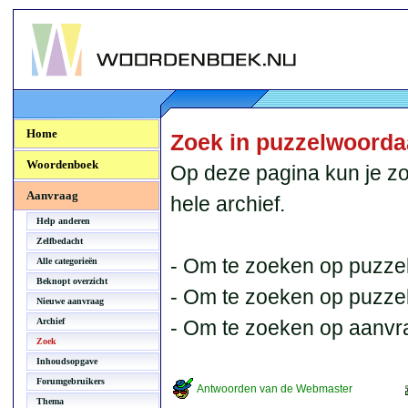
Woordenboek.NU
Home
Zoek in puzzelwoord
Woordenboek
Op deze pagina kun je zo
Aanvraag
hele archief.
Help anderen
Zelfbedacht
- Om te zoeken op puzzel
Alle categorieën
Beknopt overzicht
- Om te zoeken op puzzelb
Nieuwe aanvraag
Archief
- Om te zoeken op aanvr
Zoek
Inhoudsopgave
Forumgebruikers
Antwoorden van de Webmaster
Thema