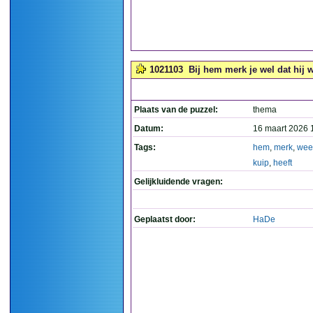
1021103
Bij hem merk je wel dat hij w
Plaats van de puzzel:
thema
Datum:
16 maart 2026 
Tags:
hem
,
merk
,
wee
kuip
,
heeft
Gelijkluidende vragen:
Geplaatst door:
HaDe