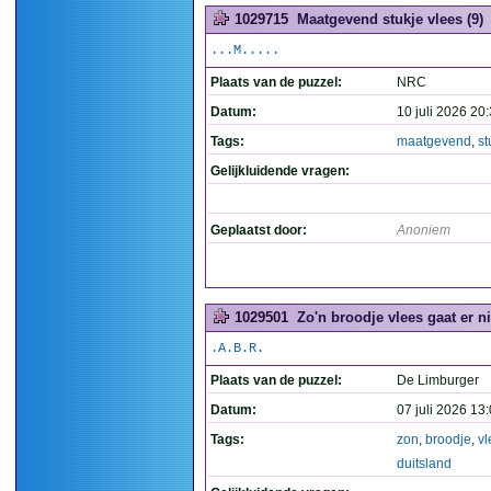
1029715
Maatgevend stukje vlees (9)
...M.....
Plaats van de puzzel:
NRC
Datum:
10 juli 2026 20
Tags:
maatgevend
,
st
Gelijkluidende vragen:
Geplaatst door:
Anoniem
1029501
Zo'n broodje vlees gaat er nie
.A.B.R.
Plaats van de puzzel:
De Limburger
Datum:
07 juli 2026 13
Tags:
zon
,
broodje
,
vl
duitsland