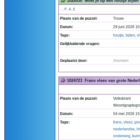
1028930
Moet je op een houtje bijten a
..P.A.E
Plaats van de puzzel:
Trouw
Datum:
29 juni 2026 10
Tags:
houtje
,
bijten
,
v
Gelijkluidende vragen:
Geplaatst door:
Anoniem
1024723
Frans vlees van grote Neder
Plaats van de puzzel:
Volkskrant
Woordgraptogr
Datum:
04 mei 2026 15
Tags:
frans
,
vlees
,
gro
nederlandse
,
li
onderweg
,
kun