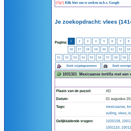
(Tip!)
Klik hier om te zoeken m.b.v. Google
Je zoekopdracht: vlees (141
1
2
3
4
5
6
7
8
Pagina:
26
27
28
29
30
31
32
33
51
52
53
54
55
56
57
58
59
Zoek cryptogrammen
Zoek overig
1031321
Mexicaanse tortilla met een v
Plaats van de puzzel:
AD
Datum:
01 augustus 20
Tags:
mexicaanse
,
tor
vulling
,
vlees
,
k
Gelijkluidende vragen:
1020158
,
1001
1001110
,
1001