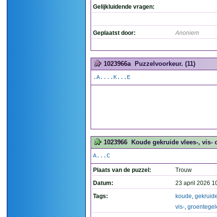
Gelijkluidende vragen:
Geplaatst door:
Anoniem
1023966a
Puzzelvoorkeur. (11)
.A....K...E
1023966
Koude gekruide vlees-, vis- o
A...C
Plaats van de puzzel:
Trouw
Datum:
23 april 2026 1
Tags:
koude
,
gekruid
vis-
,
groentegel