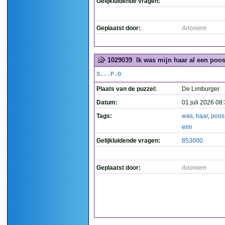
Gelijkluidende vragen:
Geplaatst door:
Anoniem
1029039
Ik was mijn haar al een poos 
S...P.O
Plaats van de puzzel:
De Limburger
Datum:
01 juli 2026 08
Tags:
was
,
haar
,
poos
erin
Gelijkluidende vragen:
853000
Geplaatst door:
Anoniem