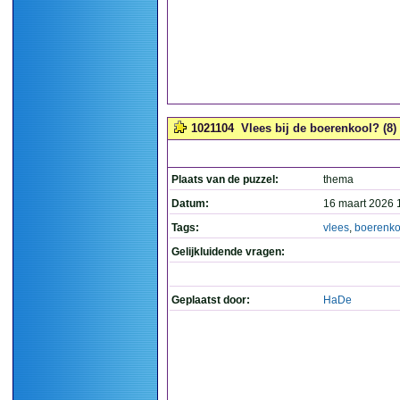
1021104
Vlees bij de boerenkool? (8)
Plaats van de puzzel:
thema
Datum:
16 maart 2026 
Tags:
vlees
,
boerenko
Gelijkluidende vragen:
Geplaatst door:
HaDe