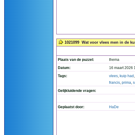
1021099
Wat voor vlees men in de kui
Plaats van de puzzel:
thema
Datum:
16 maart 2026 
Tags:
vlees
,
kuip had
francis
,
prima
,
s
Gelijkluidende vragen:
Geplaatst door:
HaDe