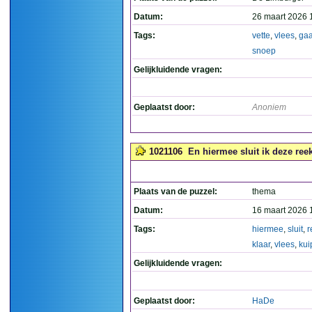
Datum:
26 maart 2026 
Tags:
vette
,
vlees
,
gaa
snoep
Gelijkluidende vragen:
Geplaatst door:
Anoniem
1021106
En hiermee sluit ik deze reeks
Plaats van de puzzel:
thema
Datum:
16 maart 2026 
Tags:
hiermee
,
sluit
,
r
klaar
,
vlees
,
kui
Gelijkluidende vragen:
Geplaatst door:
HaDe