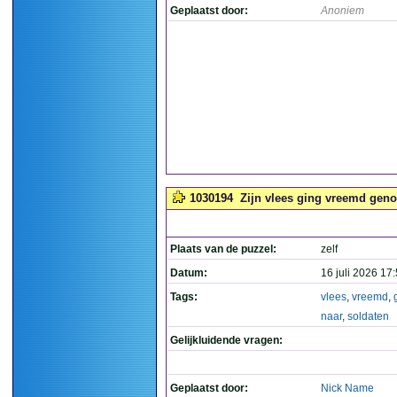
Geplaatst door:
Anoniem
1030194
Zijn vlees ging vreemd genoe
Plaats van de puzzel:
zelf
Datum:
16 juli 2026 17
Tags:
vlees
,
vreemd
,
naar
,
soldaten
Gelijkluidende vragen:
Geplaatst door:
Nick Name