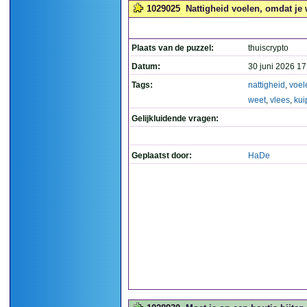
1029025
Nattigheid voelen, omdat je 
Plaats van de puzzel:
thuiscrypto
Datum:
30 juni 2026 17
Tags:
nattigheid
,
voel
weet
,
vlees
,
kui
Gelijkluidende vragen:
Geplaatst door:
HaDe