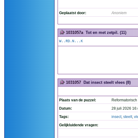
Geplaatst door:
Anoniem
1031057a
Tot en met zetpil. (11)
W..RD.N...K
1031057
Dat insect steelt vlees (8)
Plaats van de puzzel:
Reformatorisch
Datum:
28 juli 2026 16
Tags:
insect
,
steelt
,
vl
Gelijkluidende vragen: