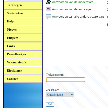
Antwoorden van de moderators
Toevoegen
Antwoorden van de aanvrager
Statistieken
Antwoorden van alle andere puzzelaars
Help
Nieuws
Enquête
Links
Puzzelboekjes
Vakantiefoto's
Disclaimer
Trefwoord(en):
Contact
Zoeken op: