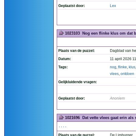
Geplaatst door:
Lex
1023103
Nog een flinke klus om dat b
Plaats van de puzzel:
Dagblad van he
Datum:
11 april 2026 1
Tags:
nog
,
flinke
,
klus
vlees
,
ontdoen
Gelijkluidende vragen:
Geplaatst door:
Anoniem
1021696
Dat vette vlees gaat erin als 
....
Plaats van de puzzel:
De Limburger