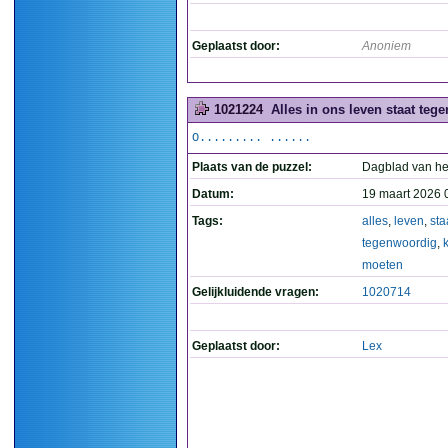
Geplaatst door:
Anoniem
1021224
Alles in ons leven staat teg
O......... ......
Plaats van de puzzel:
Dagblad van he
Datum:
19 maart 2026 
Tags:
alles
,
leven
,
sta
tegenwoordig
,
moeten
Gelijkluidende vragen:
1020714
Geplaatst door:
Lex