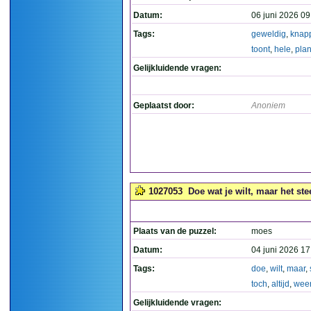
Datum:
06 juni 2026 09
Tags:
geweldig
,
knap
toont
,
hele
,
pla
Gelijkluidende vragen:
Geplaatst door:
Anoniem
1027053
Doe wat je wilt, maar het ste
Plaats van de puzzel:
moes
Datum:
04 juni 2026 17
Tags:
doe
,
wilt
,
maar
,
toch
,
altijd
,
wee
Gelijkluidende vragen: