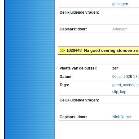
geslagen
Gelijkluidende vragen:
Geplaatst door:
Anoniem
1029448
Na goed overleg stonden ze m
Plaats van de puzzel:
zelf
Datum:
06 juli 2026 17
Tags:
goed
,
overleg
,
stip
,
kop
Gelijkluidende vragen:
Geplaatst door:
Nick Name