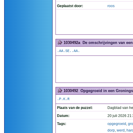
Geplaatst door:
roos
1030492a
De omschrijvingen van een
.AA.SE..AA.
1030492
Opgegroeid in een Gronings 
.P.K.R
Plaats van de puzzel:
Dagblad van he
Datum:
20 juli 2026 21
Tags:
opgegroeid
,
gr
dorp
,
werd
,
har