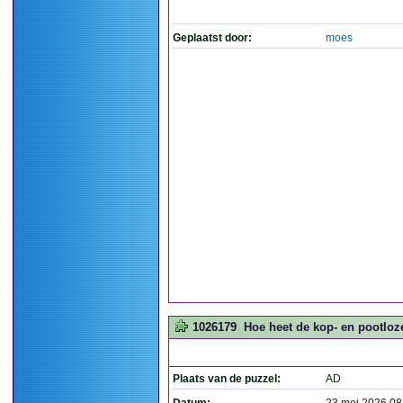
Geplaatst door:
moes
1026179
Hoe heet de kop- en pootloze
Plaats van de puzzel:
AD