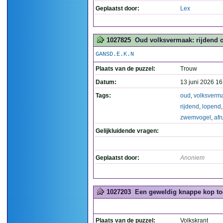
Geplaatst door:
Lex
1027825
Oud volksvermaak: rijdend o
GANSD.E.K.N
Plaats van de puzzel:
Trouw
Datum:
13 juni 2026 16
Tags:
oud
,
volksverm
rijdend
,
lopend
zwemvogel
,
afr
Gelijkluidende vragen:
Geplaatst door:
Anoniem
1027203
Een geweldig knappe kop too
Plaats van de puzzel:
Volkskrant