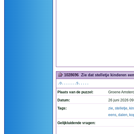
1028696
Zie dat stelletje kinderen e
.O.......S.....
Plaats van de puzzel:
Groene Amste
Datum:
26 juni 2026 09
Tags:
zie
,
stelletje
,
ki
eens
,
dalen
,
ko
Gelijkluidende vragen: