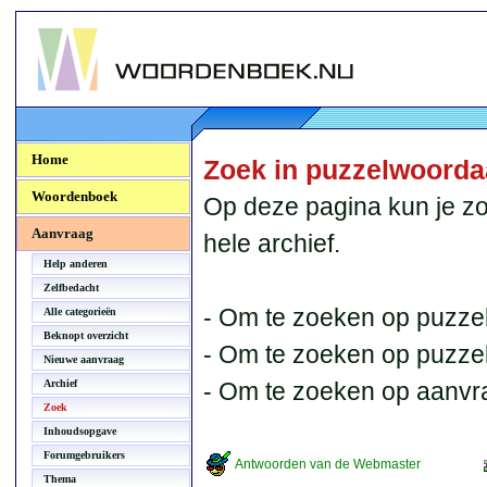
Woordenboek.NU
Home
Zoek in puzzelwoord
Woordenboek
Op deze pagina kun je zo
Aanvraag
hele archief.
Help anderen
Zelfbedacht
- Om te zoeken op puzzel
Alle categorieën
Beknopt overzicht
- Om te zoeken op puzzelb
Nieuwe aanvraag
Archief
- Om te zoeken op aanvr
Zoek
Inhoudsopgave
Forumgebruikers
Antwoorden van de Webmaster
Thema