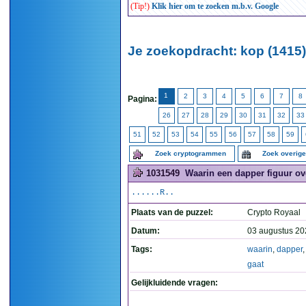
(Tip!)
Klik hier om te zoeken m.b.v. Google
Je zoekopdracht: kop (1415)
1
2
3
4
5
6
7
8
Pagina:
26
27
28
29
30
31
32
33
51
52
53
54
55
56
57
58
59
Zoek cryptogrammen
Zoek overig
1031549
Waarin een dapper figuur ove
......R..
Plaats van de puzzel:
Crypto Royaal
Datum:
03 augustus 20
Tags:
waarin
,
dapper
gaat
Gelijkluidende vragen: