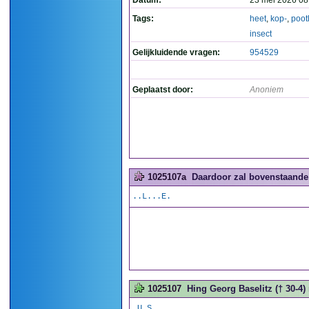
Datum:
23 mei 2026 08
Tags:
heet
,
kop-
,
poot
insect
Gelijkluidende vragen:
954529
Geplaatst door:
Anoniem
1025107a
Daardoor zal bovenstaande 
..L...E.
1025107
Hing Georg Baselitz († 30-4) 
.U.S.