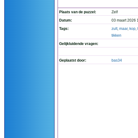
Plaats van de puzzel:
Zelf
Datum:
03 maart 2026 
Tags:
zult
,
maar
,
kop
,
tikken
Gelijkluidende vragen:
Geplaatst door:
bas34