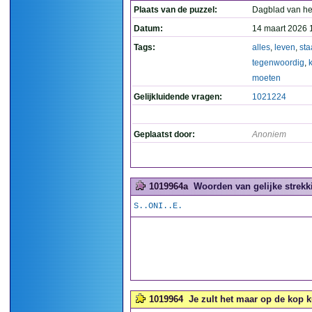
Plaats van de puzzel:
Dagblad van he
Datum:
14 maart 2026 
Tags:
alles
,
leven
,
sta
tegenwoordig
,
moeten
Gelijkluidende vragen:
1021224
Geplaatst door:
Anoniem
1019964a
Woorden van gelijke strekki
S..ONI..E.
1019964
Je zult het maar op de kop k