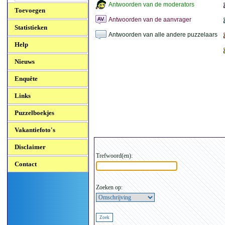
Antwoorden van de moderators
Toevoegen
Antwoorden van de aanvrager
Statistieken
Antwoorden van alle andere puzzelaars
Help
Nieuws
Enquête
Links
Puzzelboekjes
Vakantiefoto's
Disclaimer
Trefwoord(en):
Contact
Zoeken op: