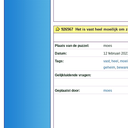
926567
Het is vast heel moeilijk om 
Plaats van de puzzel:
moes
Datum:
12 februari 202
Tags:
vast
,
heel
,
moeil
geheim
,
bewar
Gelijkluidende vragen:
Geplaatst door:
moes