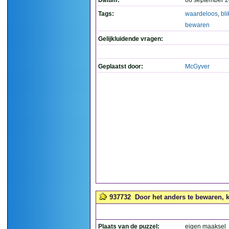
Datum:
08 september 2
Tags:
waardeloos
,
bli
bewaren
Gelijkluidende vragen:
Geplaatst door:
McGyver
937732
Door het anders te bewaren, ku
Plaats van de puzzel:
eigen maaksel