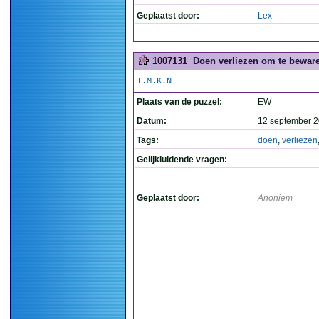
Geplaatst door:
Lex
1007131
Doen verliezen om te beware
I.M.K.N
Plaats van de puzzel:
EW
Datum:
12 september 2
Tags:
doen
,
verliezen
Gelijkluidende vragen:
Geplaatst door:
Anoniem