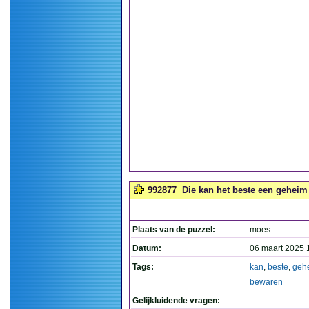
992877
Die kan het beste een geheim
Plaats van de puzzel:
moes
Datum:
06 maart 2025 
Tags:
kan
,
beste
,
geh
bewaren
Gelijkluidende vragen: