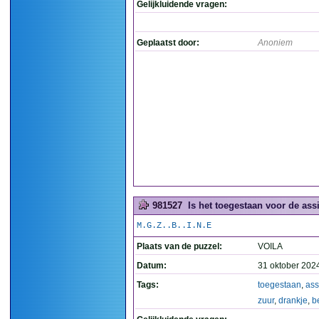
Gelijkluidende vragen:
Geplaatst door:
Anoniem
981527
Is het toegestaan voor de ass
M.G.Z..B..I.N.E
Plaats van de puzzel:
VOILA
Datum:
31 oktober 202
Tags:
toegestaan
,
ass
zuur
,
drankje
,
b