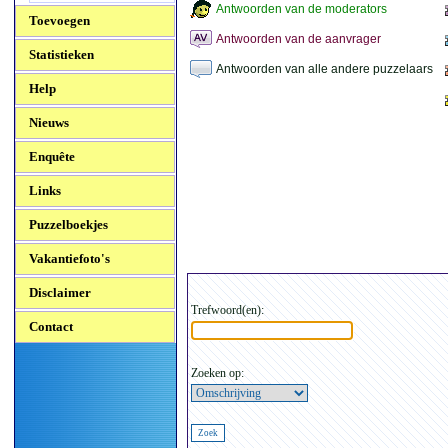
Antwoorden van de moderators
Toevoegen
Antwoorden van de aanvrager
Statistieken
Antwoorden van alle andere puzzelaars
Help
Nieuws
Enquête
Links
Puzzelboekjes
Vakantiefoto's
Disclaimer
Trefwoord(en):
Contact
Zoeken op: