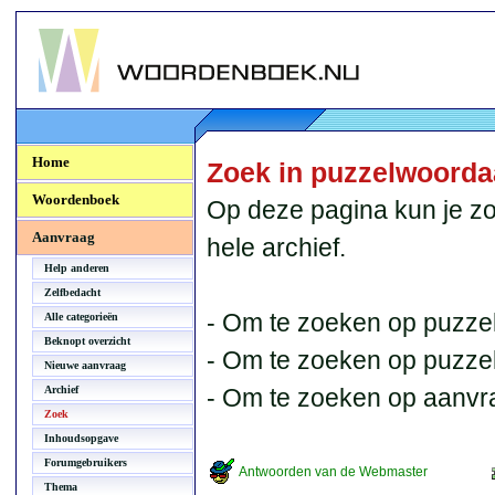
Woordenboek.NU
Home
Zoek in puzzelwoord
Woordenboek
Op deze pagina kun je zo
Aanvraag
hele archief.
Help anderen
Zelfbedacht
- Om te zoeken op puzzel
Alle categorieën
Beknopt overzicht
- Om te zoeken op puzzelb
Nieuwe aanvraag
Archief
- Om te zoeken op aanvr
Zoek
Inhoudsopgave
Forumgebruikers
Antwoorden van de Webmaster
Thema