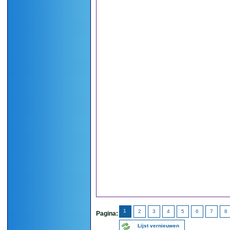
1
2
3
4
5
6
7
8
Pagina:
Lijst vernieuwen