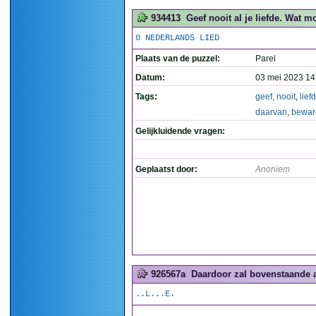
934413
Geef nooit al je liefde. Wat m
0 NEDERLANDS LIED
Plaats van de puzzel:
Parel
Datum:
03 mei 2023 14
Tags:
geef
,
nooit
,
lief
daarvan
,
bewar
Gelijkluidende vragen:
Geplaatst door:
Anoniem
926567a
Daardoor zal bovenstaande a
..L...E.