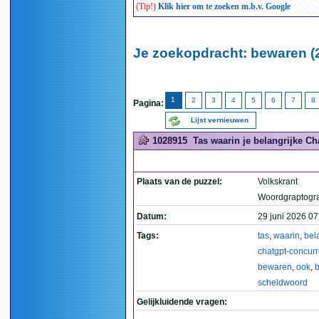
(Tip!)
Klik hier om te zoeken m.b.v. Google
Je zoekopdracht: bewaren (
1
2
3
4
5
6
7
8
Pagina:
Lijst vernieuwen
1028915
Tas waarin je belangrijke C
Plaats van de puzzel:
Volkskrant
Woordgraptogr
Datum:
29 juni 2026 07
Tags:
tas
,
waarin
,
bel
chatgpt-concurr
bewaren
,
ook
,
b
scheldwoord
Gelijkluidende vragen: