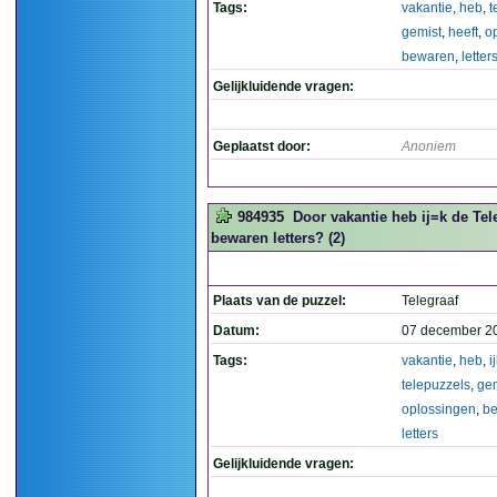
Tags:
vakantie
,
heb
,
t
gemist
,
heeft
,
o
bewaren
,
letter
Gelijkluidende vragen:
Geplaatst door:
Anoniem
984935
Door vakantie heb ij=k de Tel
bewaren letters? (2)
Plaats van de puzzel:
Telegraaf
Datum:
07 december 2
Tags:
vakantie
,
heb
,
i
telepuzzels
,
gem
oplossingen
,
b
letters
Gelijkluidende vragen: