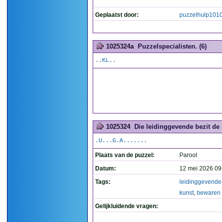
Geplaatst door:
puzzelhulp101
1025324a
Puzzelspecialisten. (6)
..KL..
1025324
Die leidinggevende bezit de 
.U...G.A.......
Plaats van de puzzel:
Parool
Datum:
12 mei 2026 09
Tags:
leidinggevende
kunst
,
bewaren
Gelijkluidende vragen: