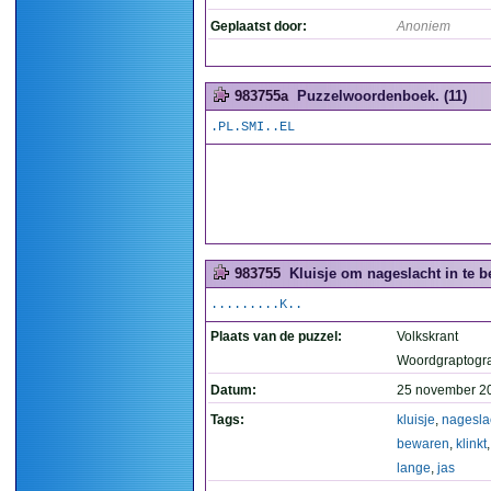
Geplaatst door:
Anoniem
983755a
Puzzelwoordenboek. (11)
.PL.SMI..EL
983755
Kluisje om nageslacht in te b
.........K..
Plaats van de puzzel:
Volkskrant
Woordgraptogr
Datum:
25 november 2
Tags:
kluisje
,
nagesla
bewaren
,
klinkt
lange
,
jas