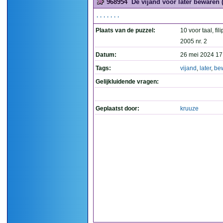
968954
De vijand voor later bewaren (
.......
Plaats van de puzzel:
10 voor taal, fil
2005 nr. 2
Datum:
26 mei 2024 17
Tags:
vijand
,
later
,
be
Gelijkluidende vragen:
Geplaatst door:
kruuze