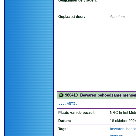
Gelijkluidende vragen:
Geplaatst door:
Anoniem
980419
Bewaren behoedzame mensen
....ANTI.
Plaats van de puzzel:
NRC In het Mid
Datum:
18 oktober 202
Tags:
bewaren
,
beho
mensen