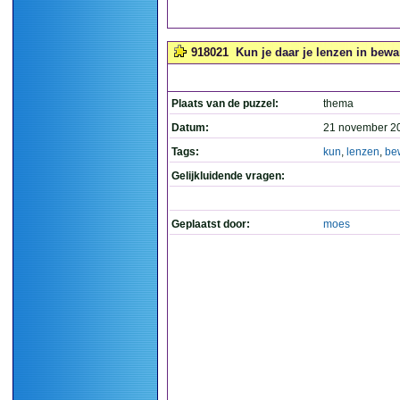
918021
Kun je daar je lenzen in bewa
Plaats van de puzzel:
thema
Datum:
21 november 2
Tags:
kun
,
lenzen
,
be
Gelijkluidende vragen:
Geplaatst door:
moes