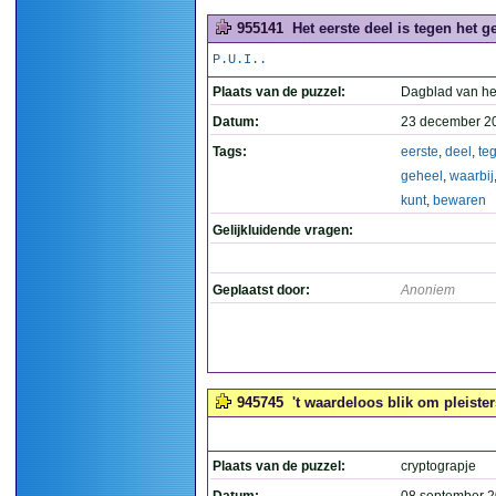
955141
Het eerste deel is tegen het g
P.U.I..
Plaats van de puzzel:
Dagblad van he
Datum:
23 december 2
Tags:
eerste
,
deel
,
te
geheel
,
waarbij
kunt
,
bewaren
Gelijkluidende vragen:
Geplaatst door:
Anoniem
945745
't waardeloos blik om pleister
Plaats van de puzzel:
cryptograpje