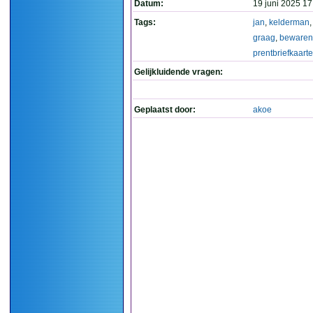
Datum:
19 juni 2025 17
Tags:
jan
,
kelderman
graag
,
bewaren
prentbriefkaart
Gelijkluidende vragen:
Geplaatst door:
akoe