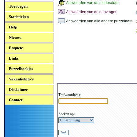
Antwoorden van de moderators
Toevoegen
Antwoorden van de aanvrager
Statistieken
Antwoorden van alle andere puzzelaars
Help
Nieuws
Enquête
Links
Puzzelboekjes
Vakantiefoto's
Disclaimer
Trefwoord(en):
Contact
Zoeken op: