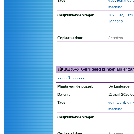
Tags:
gast
,
behandel
machine
Gelijkluidende vragen:
1023182
,
1023
1023012
Geplaatst door:
Anoniem
1023043
Geïrriteerd klinken als er za
.....N.......
Plaats van de puzzel:
De Limburger
Datum:
11 april 2026 0
Tags:
geïrriteerd
,
klin
machine
Gelijkluidende vragen:
Geplaatst door:
Anoniem