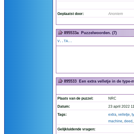
Geplaatst door:
Anoniem
895533a
Puzzelwoorden. (7)
V..TA..
895533
Een extra velletje in de type-
Plaats van de puzzel:
NRC
Datum:
23 april 2022 1
Tags:
extra
,
velletje
,
t
machine
,
deed
Gelijkluidende vragen: