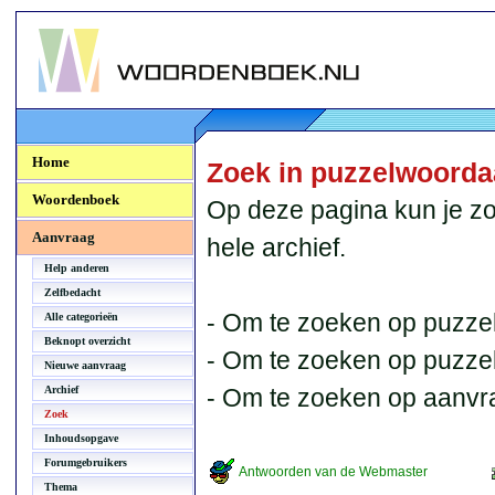
Woordenboek.NU
Home
Zoek in puzzelwoord
Woordenboek
Op deze pagina kun je zo
Aanvraag
hele archief.
Help anderen
Zelfbedacht
- Om te zoeken op puzzel
Alle categorieën
Beknopt overzicht
- Om te zoeken op puzzelb
Nieuwe aanvraag
Archief
- Om te zoeken op aanvr
Zoek
Inhoudsopgave
Forumgebruikers
Antwoorden van de Webmaster
Thema