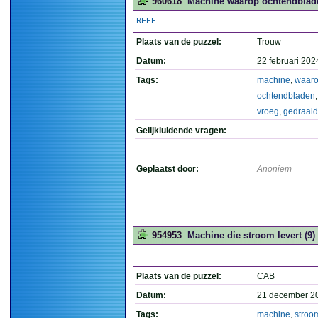
960618
Machine waarop ochtendblade
REEE
Plaats van de puzzel:
Trouw
Datum:
22 februari 202
Tags:
machine
,
waar
ochtendbladen
vroeg
,
gedraaid
Gelijkluidende vragen:
Geplaatst door:
Anoniem
954953
Machine die stroom levert (9)
Plaats van de puzzel:
CAB
Datum:
21 december 2
Tags:
machine
,
stroo