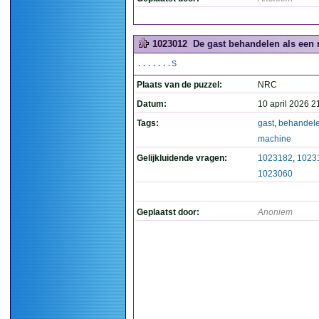
1023012
De gast behandelen als een 
.......S
Plaats van de puzzel:
NRC
Datum:
10 april 2026 2
Tags:
gast
,
behandel
machine
Gelijkluidende vragen:
1023182
,
1023
1023060
Geplaatst door:
Anoniem