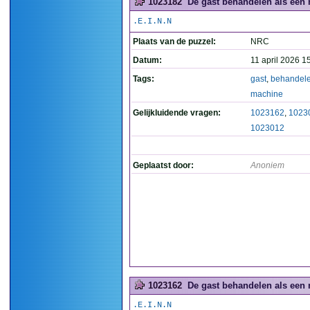
1023182
De gast behandelen als een 
.E.I.N.N
Plaats van de puzzel:
NRC
Datum:
11 april 2026 1
Tags:
gast
,
behandel
machine
Gelijkluidende vragen:
1023162
,
1023
1023012
Geplaatst door:
Anoniem
1023162
De gast behandelen als een 
.E.I.N.N