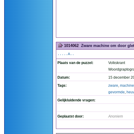
1014062
Zware machine om door glets
.....A..
Plaats van de puzzel:
Volkskrant
Woordgraptogr
Datum:
15 december 2
Tags:
zware
,
machine
gevormde
,
heuv
Gelijkluidende vragen:
Geplaatst door:
Anoniem