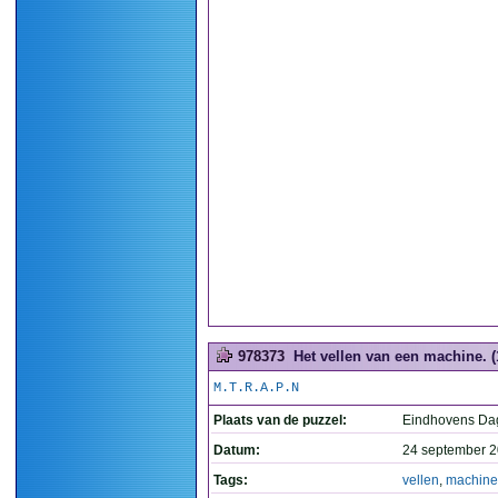
978373
Het vellen van een machine. (
M.T.R.A.P.N
Plaats van de puzzel:
Eindhovens Da
Datum:
24 september 2
Tags:
vellen
,
machine