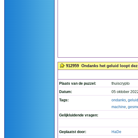
912959
Ondanks het geluid loopt de
Plaats van de puzzel:
thuiscrypto
Datum:
05 oktober 202
Tags:
ondanks
,
gelui
machine
,
gesm
Gelijkluidende vragen:
Geplaatst door:
HaDe