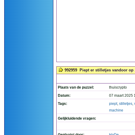
992959
Piept er stilletjes vandoor op
Plaats van de puzzel:
thuiscrypto
Datum:
07 maart 2025 
Tags:
piept
,
stilletjes
,
machine
Gelijkluidende vragen:
Geplaatst door:
HaDe