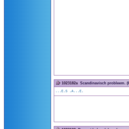
1023182a
Scandinavisch probleem. (6
...E.S .A...E.