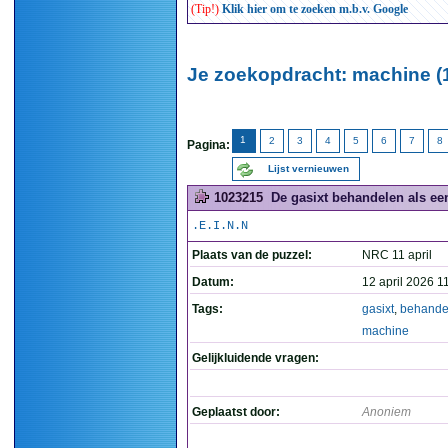
(Tip!)
Klik hier om te zoeken m.b.v. Google
Je zoekopdracht: machine (
1
2
3
4
5
6
7
8
Pagina:
Lijst vernieuwen
1023215
De gasixt behandelen als ee
.E.I.N.N
Plaats van de puzzel:
NRC 11 april
Datum:
12 april 2026 1
Tags:
gasixt
,
behande
machine
Gelijkluidende vragen:
Geplaatst door:
Anoniem