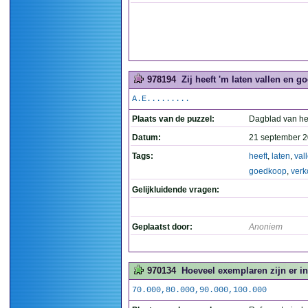
978194
Zij heeft 'm laten vallen en g
A.E.........
Plaats van de puzzel:
Dagblad van he
Datum:
21 september 2
Tags:
heeft
,
laten
,
val
goedkoop
,
verk
Gelijkluidende vragen:
Geplaatst door:
Anoniem
970134
Hoeveel exemplaren zijn er in
70.000,80.000,90.000,100.000