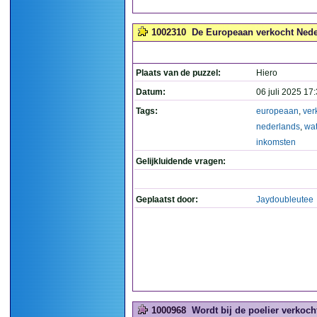
1002310
De Europeaan verkocht Neder
Plaats van de puzzel:
Hiero
Datum:
06 juli 2025 17
Tags:
europeaan
,
ver
nederlands
,
wat
inkomsten
Gelijkluidende vragen:
Geplaatst door:
Jaydoubleutee
1000968
Wordt bij de poelier verkocht