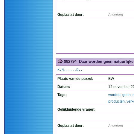
Geplaatst door:
Anoniem
982794
Daar worden geen natuurlijke
K.N......D..
Plaats van de puzzel:
EW
Datum:
14 november 2
Tags:
worden
,
geen
,
producten
,
verk
Gelijkluidende vragen:
Geplaatst door:
Anoniem