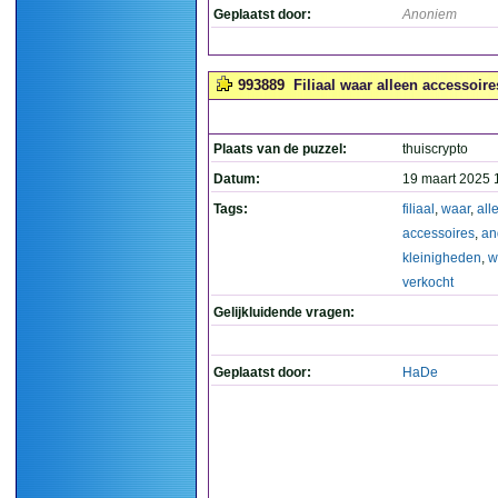
Geplaatst door:
Anoniem
993889
Filiaal waar alleen accessoir
Plaats van de puzzel:
thuiscrypto
Datum:
19 maart 2025 
Tags:
filiaal
,
waar
,
all
accessoires
,
an
kleinigheden
,
w
verkocht
Gelijkluidende vragen:
Geplaatst door:
HaDe