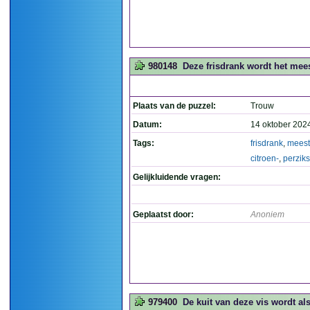
980148
Deze frisdrank wordt het mees
Plaats van de puzzel:
Trouw
Datum:
14 oktober 202
Tags:
frisdrank
,
meest
citroen-
,
perzik
Gelijkluidende vragen:
Geplaatst door:
Anoniem
979400
De kuit van deze vis wordt als