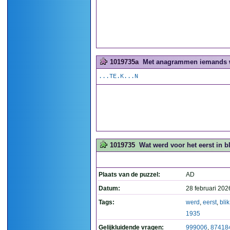
1019735a
Met anagrammen iemands w
...TE.K...N
1019735
Wat werd voor het eerst in bl
Plaats van de puzzel:
AD
Datum:
28 februari 202
Tags:
werd
,
eerst
,
blik
1935
Gelijkluidende vragen:
999006
,
87418