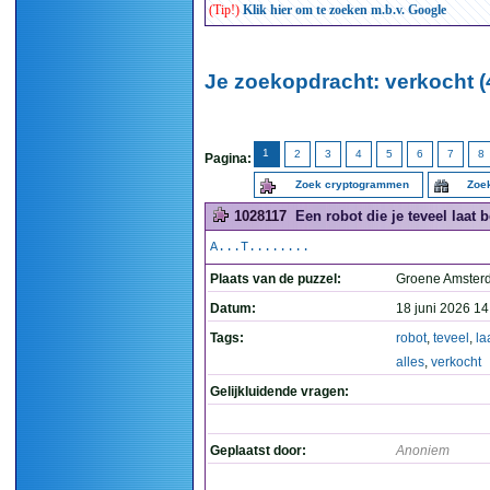
(Tip!)
Klik hier om te zoeken m.b.v. Google
Je zoekopdracht: verkocht (
1
2
3
4
5
6
7
8
Pagina:
Zoek cryptogrammen
Zoek
1028117
Een robot die je teveel laat 
A...T........
Plaats van de puzzel:
Groene Amste
Datum:
18 juni 2026 14
Tags:
robot
,
teveel
,
la
alles
,
verkocht
Gelijkluidende vragen:
Geplaatst door:
Anoniem