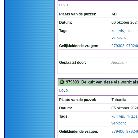
LO.D.
Plaats van de puzzel:
AD
Datum:
06 oktober 202
Tags:
kuit
,
vis
,
imitati
verkocht
Gelijkluidende vragen:
979303
,
97924
Geplaatst door:
Anoniem
979303
De kuit van deze vis wordt als
LO.D.
Plaats van de puzzel:
Tubantia
Datum:
05 oktober 202
Tags:
kuit
,
vis
,
imitati
verkocht
Gelijkluidende vragen:
979400
,
97924