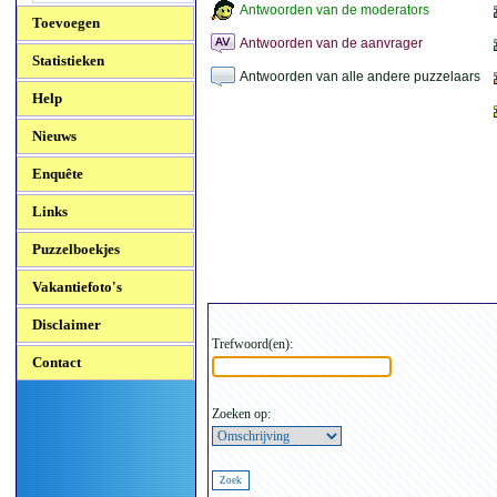
Antwoorden van de moderators
Toevoegen
Antwoorden van de aanvrager
Statistieken
Antwoorden van alle andere puzzelaars
Help
Nieuws
Enquête
Links
Puzzelboekjes
Vakantiefoto's
Disclaimer
Trefwoord(en):
Contact
Zoeken op: