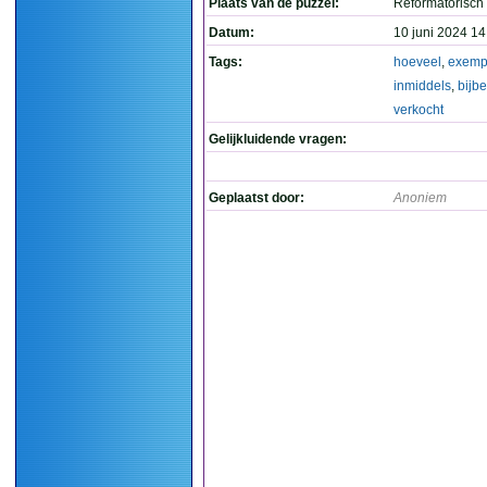
Plaats van de puzzel:
Reformatorisch
Datum:
10 juni 2024 14
Tags:
hoeveel
,
exemp
inmiddels
,
bijbe
verkocht
Gelijkluidende vragen:
Geplaatst door:
Anoniem