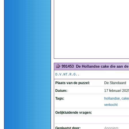
991453
De Hollandse cake die aan de 
D.V.NT.R.O..
Plaats van de puzzel:
De Standaard
Datum:
17 februari 202
Tags:
hollandse
,
cake
verkocht
Gelijkluidende vragen:
Geplaatst door:
Anoniem