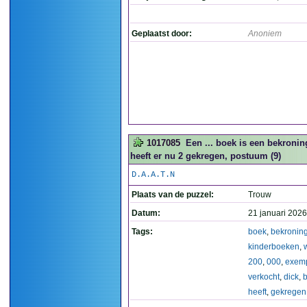
Geplaatst door:
Anoniem
1017085
Een ... boek is een bekroni
heeft er nu 2 gekregen, postuum (9)
D.A.A.T.N
Plaats van de puzzel:
Trouw
Datum:
21 januari 2026
Tags:
boek
,
bekronin
kinderboeken
,
200
,
000
,
exem
verkocht
,
dick
,
heeft
,
gekregen