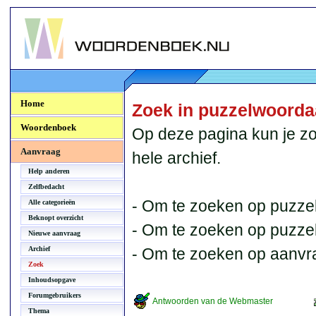
Woordenboek.NU
Home
Zoek in puzzelwoord
Woordenboek
Op deze pagina kun je zo
Aanvraag
hele archief.
Help anderen
Zelfbedacht
- Om te zoeken op puzzel
Alle categorieën
Beknopt overzicht
- Om te zoeken op puzzelb
Nieuwe aanvraag
Archief
- Om te zoeken op aanvr
Zoek
Inhoudsopgave
Forumgebruikers
Antwoorden van de Webmaster
Thema