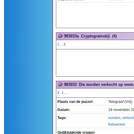
983033a
Cryptogramstijl. (4)
C..E
983033
Die worden verkocht op www.fi
E.I...
Plaats van de puzzel:
Telegraaf (Vrij)
Datum:
16 november 2
Tags:
worden
,
verkoc
fietswinkel
Gelijkluidende vragen: