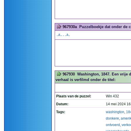
967930a
Puzzelboekje dat onder de co
.A...A.
967930
Washington, 1847. Een vrije 
verhaal is verfilmd onder de titel:
Plaats van de puzzel:
Win 432
Datum:
14 mei 2024 16
Tags:
washington
,
18
donkere
,
ameri
ontvoerd
,
verko