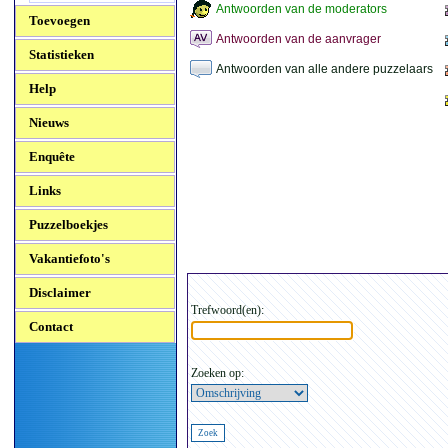
Antwoorden van de moderators
Toevoegen
Antwoorden van de aanvrager
Statistieken
Antwoorden van alle andere puzzelaars
Help
Nieuws
Enquête
Links
Puzzelboekjes
Vakantiefoto's
Disclaimer
Trefwoord(en):
Contact
Zoeken op: