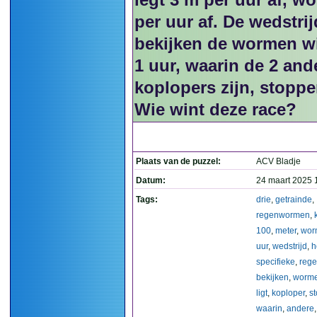
per uur af. De wedstrij
bekijken de wormen wi
1 uur, waarin de 2 and
koplopers zijn, stopp
Wie wint deze race?
Plaats van de puzzel:
ACV Bladje
Datum:
24 maart 2025 
Tags:
drie
,
getrainde
,
regenwormen
,
100
,
meter
,
wor
uur
,
wedstrijd
,
h
specifieke
,
rege
bekijken
,
worm
ligt
,
koploper
,
st
waarin
,
andere