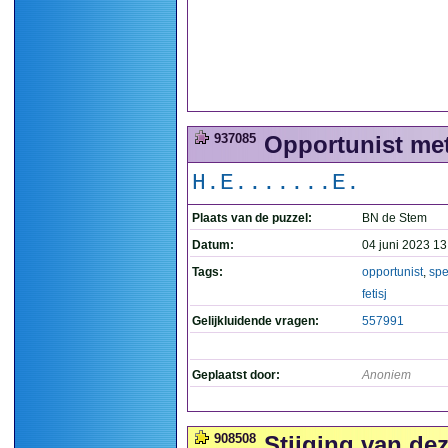
937085
Opportunist met 
H.E.......E.
Plaats van de puzzel:
BN de Stem
Datum:
04 juni 2023 13
Tags:
opportunist
,
spe
fetisj
Gelijkluidende vragen:
557991
Geplaatst door:
Anoniem
908508
Stijging van de