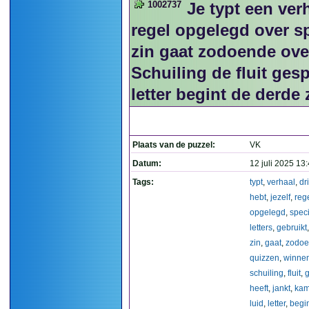
1002737
Je typt een verh
regel opgelegd over spe
zin gaat zodoende ove
Schuiling de fluit ges
letter begint de derde 
Plaats van de puzzel:
VK
Datum:
12 juli 2025 13
Tags:
typt
,
verhaal
,
dr
hebt
,
jezelf
,
reg
opgelegd
,
speci
letters
,
gebruikt
zin
,
gaat
,
zodo
quizzen
,
winne
schuiling
,
fluit
,
heeft
,
jankt
,
ka
luid
,
letter
,
begi