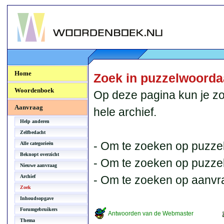
Woordenboek.NU
Home
Zoek in puzzelwoord
Woordenboek
Op deze pagina kun je zo
Aanvraag
hele archief.
Help anderen
Zelfbedacht
- Om te zoeken op puzzel
Alle categorieën
Beknopt overzicht
- Om te zoeken op puzzelb
Nieuwe aanvraag
Archief
- Om te zoeken op aanvr
Zoek
Inhoudsopgave
Forumgebruikers
Antwoorden van de Webmaster
Thema