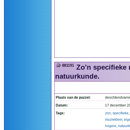
881191
Zo'n specifieke 
natuurkunde.
Plaats van de puzzel:
deochtendvanvi
Datum:
17 december 2
Tags:
zon
,
specifieke
,
muziekleer
,
eige
hogere
,
natuur