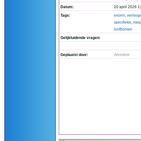
Datum:
20 april 2026 1
Tags:
enorm
,
vermog
specifieke
,
meg
loofbomen
Gelijkluidende vragen:
Geplaatst door:
Anoniem