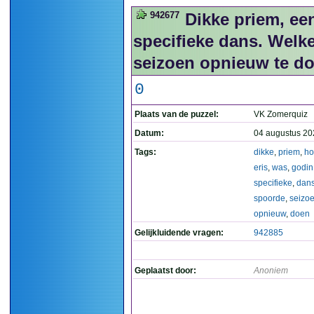
942677
Dikke priem, ee
specifieke dans. Welk
seizoen opnieuw te do
0
Plaats van de puzzel:
VK Zomerquiz
Datum:
04 augustus 20
Tags:
dikke
,
priem
,
h
eris
,
was
,
godin
specifieke
,
dan
spoorde
,
seizo
opnieuw
,
doen
Gelijkluidende vragen:
942885
Geplaatst door:
Anoniem