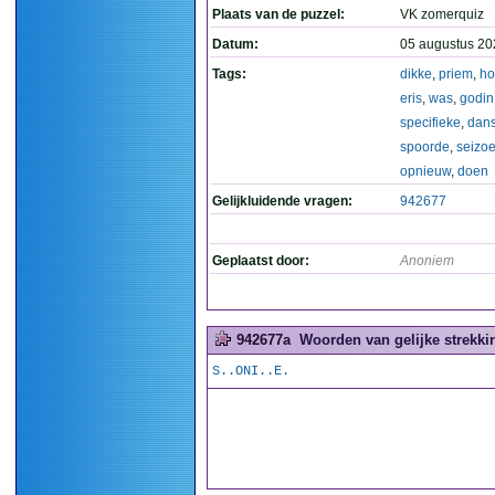
Plaats van de puzzel:
VK zomerquiz
Datum:
05 augustus 20
Tags:
dikke
,
priem
,
h
eris
,
was
,
godin
specifieke
,
dan
spoorde
,
seizo
opnieuw
,
doen
Gelijkluidende vragen:
942677
Geplaatst door:
Anoniem
942677a
Woorden van gelijke strekkin
S..ONI..E.