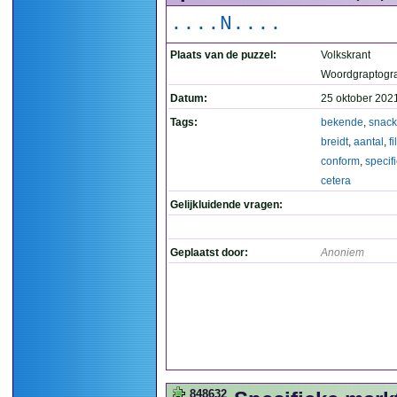
....N....
Plaats van de puzzel:
Volkskrant
Woordgraptogr
Datum:
25 oktober 202
Tags:
bekende
,
snack
breidt
,
aantal
,
fi
conform
,
specif
cetera
Gelijkluidende vragen:
Geplaatst door:
Anoniem
848632