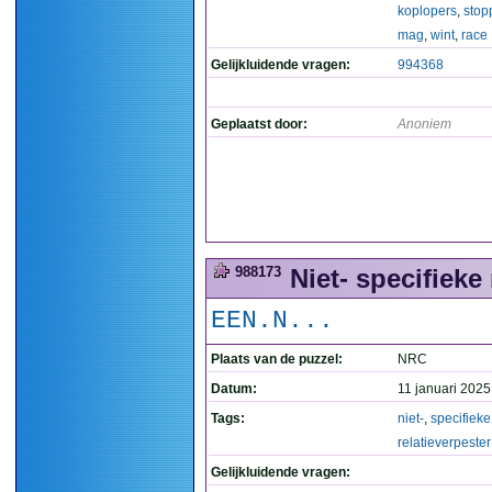
koplopers
,
stop
mag
,
wint
,
race
Gelijkluidende vragen:
994368
Geplaatst door:
Anoniem
988173
Niet- specifieke 
EEN.N...
Plaats van de puzzel:
NRC
Datum:
11 januari 2025
Tags:
niet-
,
specifieke
relatieverpester
Gelijkluidende vragen: