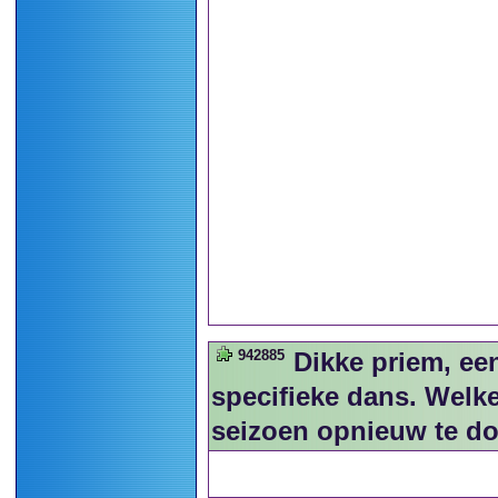
942885
Dikke priem, ee
specifieke dans. Welk
seizoen opnieuw te d