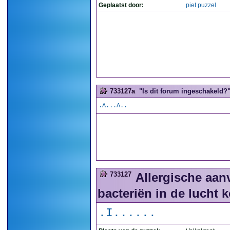
Geplaatst door:
piet puzzel
733127a
"Is dit forum ingeschakeld?".
.A...A..
733127
Allergische aanv
bacteriën in de lucht 
.I......