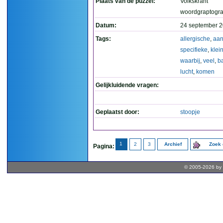
Plaats van de puzzel:
Volkskrant
woordgraptogr
Datum:
24 september 2
Tags:
allergische
,
aan
specifieke
,
klei
waarbij
,
veel
,
b
lucht
,
komen
Gelijkluidende vragen:
Geplaatst door:
stoopje
1
2
3
Archief
Zoek 
Pagina:
© 2005-2026 by 