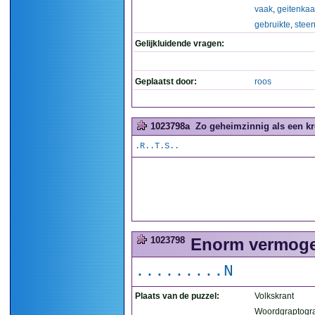
vaak
,
geitenka
gebruikte
,
steen
Gelijkluidende vragen:
Geplaatst door:
roos
1023798a
Zo geheimzinnig als een kr
.R..T.S..
1023798
Enorm vermogen
.........N
Plaats van de puzzel:
Volkskrant
Woordgraptogr