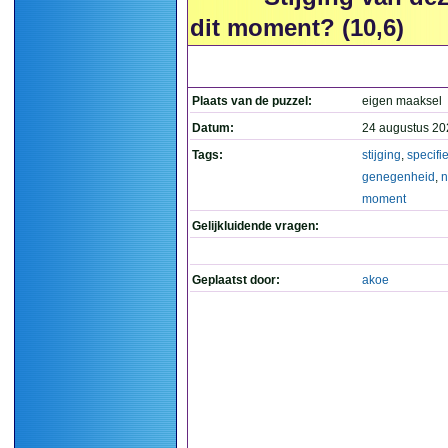
dit moment? (10,6)
Plaats van de puzzel:
eigen maaksel
Datum:
24 augustus 20
Tags:
stijging
,
specifi
genegenheid
,
n
moment
Gelijkluidende vragen:
Geplaatst door:
akoe