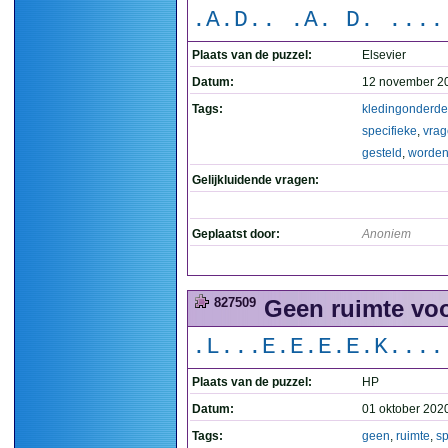
.A.D.. .A. D. ....
Plaats van de puzzel:
Elsevier
Datum:
12 november 2
Tags:
kledingonderde
specifieke
,
vra
gesteld
,
worde
Gelijkluidende vragen:
Geplaatst door:
Anoniem
827509
Geen ruimte voor
.L...E.E.E.E.K....
Plaats van de puzzel:
HP
Datum:
01 oktober 202
Tags:
geen
,
ruimte
,
sp