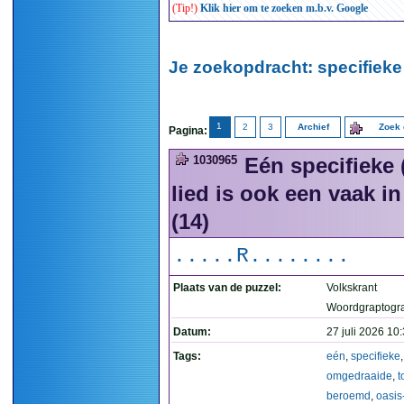
(Tip!)
Klik hier om te zoeken m.b.v. Google
Je zoekopdracht: specifieke 
1
2
3
Archief
Zoek 
Pagina:
1030965
Eén specifieke
lied is ook een vaak i
(14)
.....R........
Plaats van de puzzel:
Volkskrant
Woordgraptogr
Datum:
27 juli 2026 10
Tags:
eén
,
specifieke
,
omgedraaide
,
t
beroemd
,
oasis