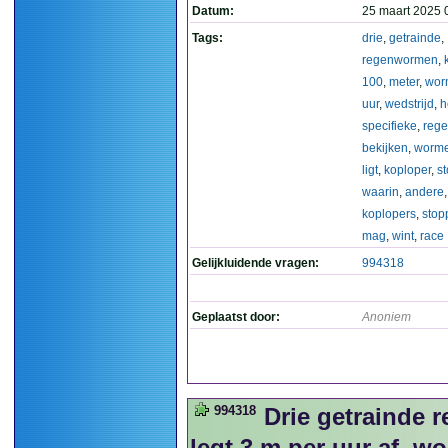
Datum:
25 maart 2025 
Tags:
drie
,
getrainde
,
regenwormen
,
100
,
meter
,
wor
uur
,
wedstrijd
,
h
specifieke
,
rege
bekijken
,
worm
ligt
,
koploper
,
st
waarin
,
andere
koplopers
,
stop
mag
,
wint
,
race
Gelijkluidende vragen:
994318
Geplaatst door:
Anoniem
994318
Drie getrainde 
legt 3 m per uur af, w