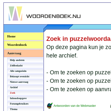
Woordenboek.NU
Home
Zoek in puzzelwoord
Woordenboek
Op deze pagina kun je zo
Aanvraag
hele archief.
Help anderen
Zelfbedacht
- Om te zoeken op puzzel
Alle categorieën
Beknopt overzicht
- Om te zoeken op puzzelb
Nieuwe aanvraag
Archief
- Om te zoeken op aanvr
Zoek
Inhoudsopgave
Forumgebruikers
Antwoorden van de Webmaster
Thema