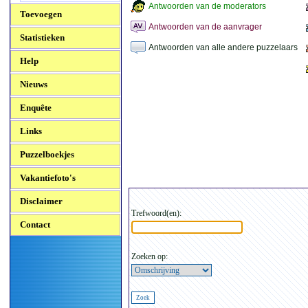
Antwoorden van de moderators
Toevoegen
Antwoorden van de aanvrager
Statistieken
Antwoorden van alle andere puzzelaars
Help
Nieuws
Enquête
Links
Puzzelboekjes
Vakantiefoto's
Disclaimer
Trefwoord(en):
Contact
Zoeken op: