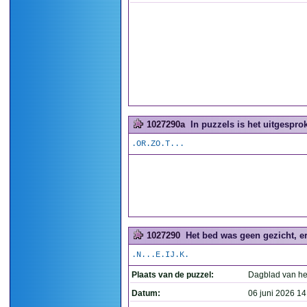
1027290a
In puzzels is het uitgesprok
.OR.ZO.T...
1027290
Het bed was geen gezicht, er
.N...E.IJ.K.
Plaats van de puzzel:
Dagblad van he
Datum:
06 juni 2026 14