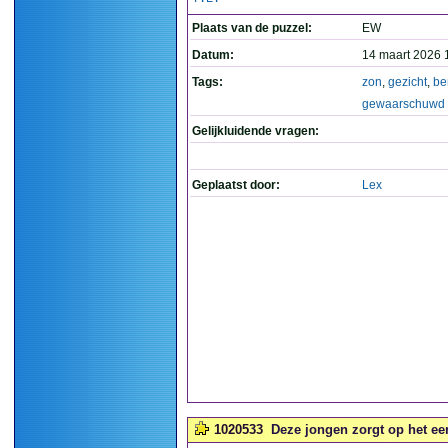
Plaats van de puzzel:
EW
Datum:
14 maart 2026 
Tags:
zon
,
gezicht
,
be
gewaarschuwd
Gelijkluidende vragen:
Geplaatst door:
Lex
1020533
Deze jongen zorgt op het eers