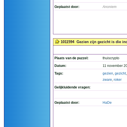
Geplaatst door:
Anoniem
1011594
Gezien zijn gezicht is die in
Plaats van de puzzel:
thuiscrypto
Datum:
11 november 2
Tags:
gezien
,
gezicht
zware
,
roker
Gelijkluidende vragen:
Geplaatst door:
HaDe