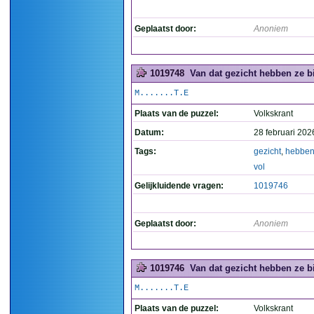
Geplaatst door:
Anoniem
1019748
Van dat gezicht hebben ze bi
M.......T.E
Plaats van de puzzel:
Volkskrant
Datum:
28 februari 202
Tags:
gezicht
,
hebbe
vol
Gelijkluidende vragen:
1019746
Geplaatst door:
Anoniem
1019746
Van dat gezicht hebben ze bi
M.......T.E
Plaats van de puzzel:
Volkskrant