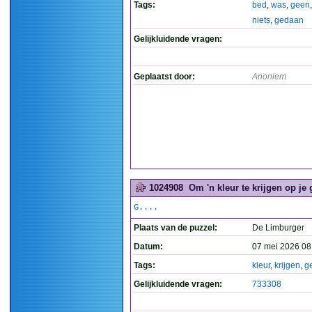
Tags:
bed
,
was
,
geen
niets
,
gedaan
Gelijkluidende vragen:
Geplaatst door:
Anoniem
1024908
Om 'n kleur te krijgen op je g
G....
Plaats van de puzzel:
De Limburger
Datum:
07 mei 2026 08
Tags:
kleur
,
krijgen
,
g
Gelijkluidende vragen:
733308