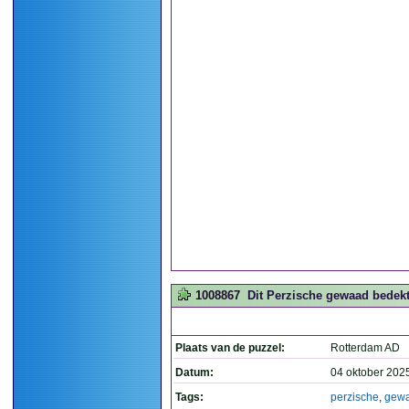
1008867
Dit Perzische gewaad bedekt 
Plaats van de puzzel:
Rotterdam AD
Datum:
04 oktober 202
Tags:
perzische
,
gew