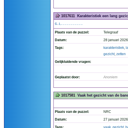
1017611
Karakteristiek een lang gezic
G.L...........
Plaats van de puzzel:
Telegraaf
Datum:
28 januari 2026
Tags:
karakteristiek
,
l
gezicht
,
zetten
Gelijkluidende vragen:
Geplaatst door:
Anoniem
1017581
Vaak het gezicht van de band
Plaats van de puzzel:
NRC
Datum:
27 januari 2026
Tags:
vaak
,
gezicht
,
b