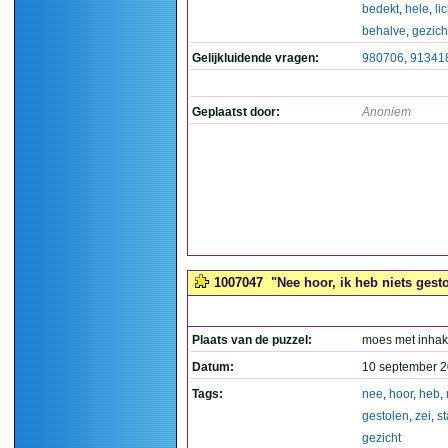
bedekt
,
hele
,
li
behalve
,
gezich
Gelijkluidende vragen:
980706
,
91341
Geplaatst door:
Anoniem
1007047
"Nee hoor, ik heb niets gestol
Plaats van de puzzel:
moes met inhak
Datum:
10 september 2
Tags:
nee
,
hoor
,
heb
,
gestolen
,
zei
,
st
gezicht