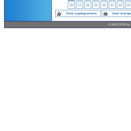
26
27
28
29
30
31
32
33
Zoek cryptogrammen
Zoek overig
© 2005-2026 by 