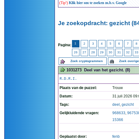
(Tip!)
Klik hier om te zoeken m.b.v. Google
Je zoekopdracht: gezicht (8
1
2
3
4
5
6
7
8
Pagina:
26
27
28
29
30
31
32
33
Zoek cryptogrammen
Zoek overig
1031273
Deel van het gezicht. (8)
R.D.R.I.
Plaats van de puzzel:
Trouw
Datum:
31 juli 2026 09
Tags:
deel
,
gezicht
Gelijkluidende vragen:
968633
,
96753
15366
Geplaatst door:
fenb