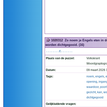
1020312
Zo noem je Engels eten in d
worden dichtgegooid. (16)
........E.......
Plaats van de puzzel:
Volkskrant
Woordgraptogr
Datum:
09 maart 2026 
Tags:
noem
,
engels
,
e
opening
,
ingan
waardoor
,
poort
gezicht
,
kan
,
wo
dichtgegooid
Gelijkluidende vragen: