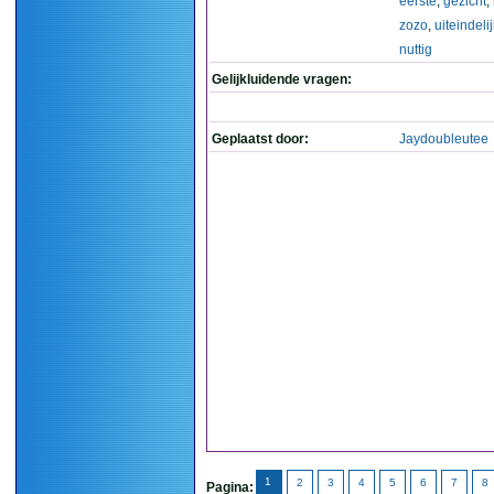
eerste
,
gezicht
,
zozo
,
uiteindeli
nuttig
Gelijkluidende vragen:
Geplaatst door:
Jaydoubleutee
1
2
3
4
5
6
7
8
Pagina: