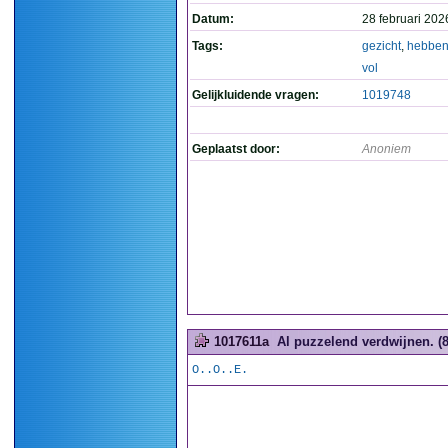
Datum:
28 februari 202
Tags:
gezicht
,
hebbe
vol
Gelijkluidende vragen:
1019748
Geplaatst door:
Anoniem
1017611a
Al puzzelend verdwijnen. (8
O..O..E.