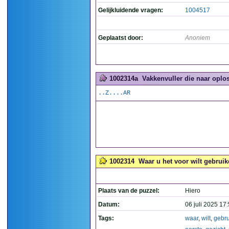
Gelijkluidende vragen:
1004517
Geplaatst door:
Anoniem
1002314a
Vakkenvuller die naar oplos
..Z....AR
1002314
Waar u het voor wilt gebruike
Plaats van de puzzel:
Hiero
Datum:
06 juli 2025 17
Tags:
waar
,
wilt
,
gebr