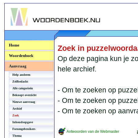
Woordenboek.NU
Home
Zoek in puzzelwoord
Woordenboek
Op deze pagina kun je zo
Aanvraag
hele archief.
Help anderen
Zelfbedacht
- Om te zoeken op puzzel
Alle categorieën
Beknopt overzicht
- Om te zoeken op puzzelb
Nieuwe aanvraag
Archief
- Om te zoeken op aanvr
Zoek
Inhoudsopgave
Forumgebruikers
Antwoorden van de Webmaster
Thema