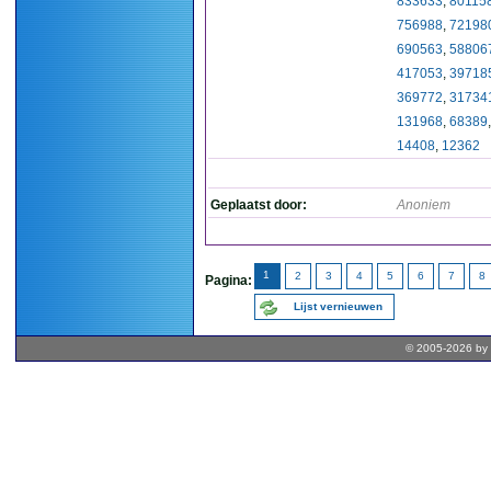
833633
,
80115
756988
,
72198
690563
,
58806
417053
,
39718
369772
,
31734
131968
,
68389
14408
,
12362
Geplaatst door:
Anoniem
1
2
3
4
5
6
7
8
Pagina:
Lijst vernieuwen
© 2005-2026 by 