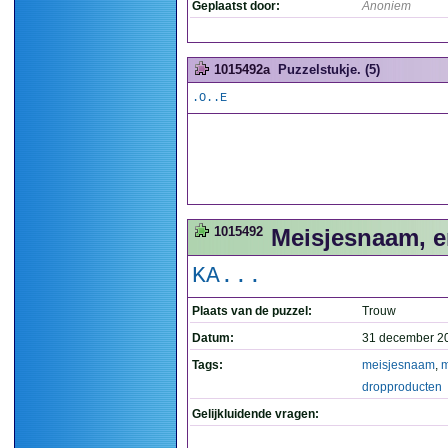
Geplaatst door:
Anoniem
1015492a
Puzzelstukje. (5)
.O..E
1015492
Meisjesnaam, e
KA...
Plaats van de puzzel:
Trouw
Datum:
31 december 2
Tags:
meisjesnaam
,
dropproducten
Gelijkluidende vragen: