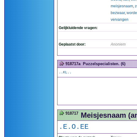
meisjesnaam
,
z
bezwaar
,
word
vervangen
Gelijkluidende vragen:
Geplaatst door:
Anoniem
918717a
Puzzelspecialisten. (6)
..KL..
918717
Meisjesnaam (ana
.E.O.EE