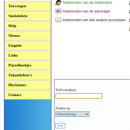
Antwoorden van de moderators
Toevoegen
Antwoorden van de aanvrager
Statistieken
Antwoorden van alle andere puzzelaars
Help
Nieuws
Enquête
Links
Puzzelboekjes
Vakantiefoto's
Disclaimer
Trefwoord(en):
Contact
Zoeken op: