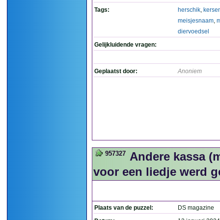
Tags:
herschik
,
kerse
meisjesnaam
,
m
diervoedsel
Gelijkluidende vragen:
Geplaatst door:
Anoniem
957327
Andere kassa (m
voor een liedje werd g
Plaats van de puzzel:
DS magazine