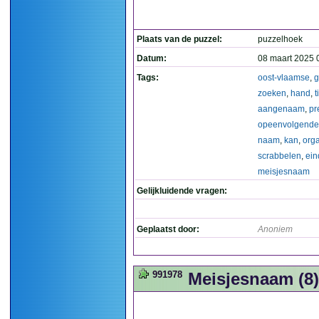
Plaats van de puzzel:
puzzelhoek
Datum:
08 maart 2025 
Tags:
oost-vlaamse
,
g
zoeken
,
hand
,
t
aangenaam
,
pr
opeenvolgende
naam
,
kan
,
org
scrabbelen
,
ein
meisjesnaam
Gelijkluidende vragen:
Geplaatst door:
Anoniem
991978
Meisjesnaam (8)