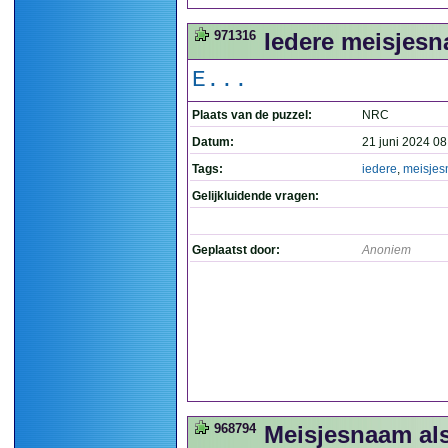
971316
Iedere meisjesn
E...
Plaats van de puzzel:
NRC
Datum:
21 juni 2024 08
Tags:
iedere
,
meisje
Gelijkluidende vragen:
Geplaatst door:
Anoniem
968794
Meisjesnaam al