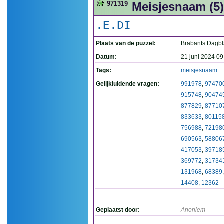
971319
Meisjesnaam (5)
.E.DI
Plaats van de puzzel:
Brabants Dagb
Datum:
21 juni 2024 09
Tags:
meisjesnaam
Gelijkluidende vragen:
991978
,
97470
915748
,
90474
877829
,
87710
833633
,
80115
756988
,
72198
690563
,
58806
417053
,
39718
369772
,
31734
131968
,
68389
14408
,
12362
Geplaatst door:
Anoniem