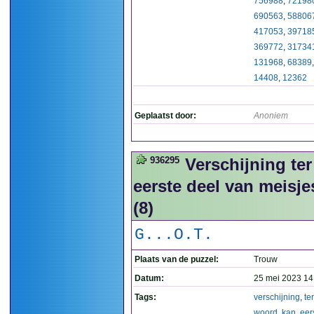
756988
,
72198
690563
,
58806
417053
,
39718
369772
,
31734
131968
,
68389
14408
,
12362
Geplaatst door:
Anoniem
936295
Verschijning ter
eerste deel van meis
(8)
G...O.T.
Plaats van de puzzel:
Trouw
Datum:
25 mei 2023 14
Tags:
verschijning
,
ter
woord
,
kan
,
eer