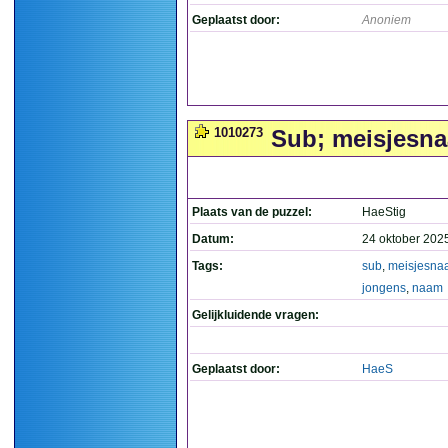
Geplaatst door:
Anoniem
1010273
Sub; meisjesna
Plaats van de puzzel:
HaeStig
Datum:
24 oktober 202
Tags:
sub
,
meisjesna
jongens
,
naam
Gelijkluidende vragen:
Geplaatst door:
HaeS