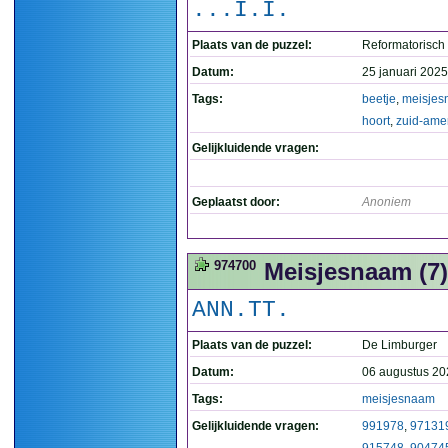
...I.I.
Plaats van de puzzel:
Reformatorisch
Datum:
25 januari 2025
Tags:
beetje
,
meisje
hoort
,
zuid-ame
Gelijkluidende vragen:
Geplaatst door:
Anoniem
974700
Meisjesnaam (7)
ANN.TT.
Plaats van de puzzel:
De Limburger
Datum:
06 augustus 20
Tags:
meisjesnaam
Gelijkluidende vragen:
991978
,
97131