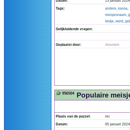
Datum:
13 januari 2024
Tags:
andere
,
kassa
,
meisjesnaam
,
g
liedje
,
werd
,
geb
Gelijkluidende vragen:
Geplaatst door:
Anoniem
956504
Populaire meisj
Plaats van de puzzel:
nrc
Datum:
05 januari 2024