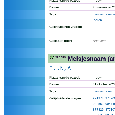
Plaats van de puzzel:
Trouw
Datum:
28 november 2
Tags:
meisjesnaam
,
a
loeren
Gelijkluidende vragen:
Geplaatst door:
Anoniem
915748
Meisjesnaam (an
I..N,A
Plaats van de puzzel:
Trouw
Datum:
31 oktober 202
Tags:
meisjesnaam
Gelijkluidende vragen:
991978
,
97470
940553
,
90474
877829
,
87710