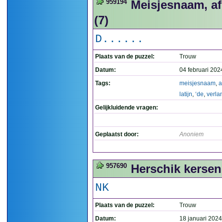
959194
Meisjesnaam, afg
(7)
D......
Plaats van de puzzel:
Trouw
Datum:
04 februari 202
Tags:
meisjesnaam
,
a
latijn
,
‘de
,
verla
Gelijkluidende vragen:
Geplaatst door:
Anoniem
957690
Herschik kersen
NK
Plaats van de puzzel:
Trouw
Datum:
18 januari 2024