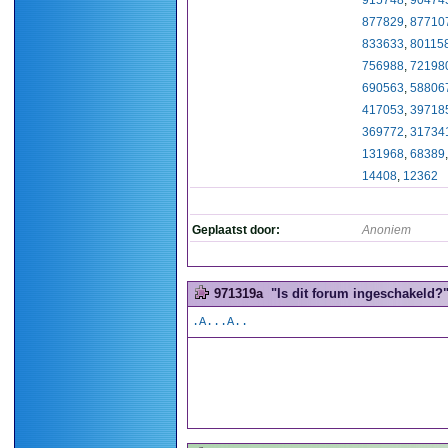
915748
,
90474
877829
,
87710
833633
,
80115
756988
,
72198
690563
,
58806
417053
,
39718
369772
,
31734
131968
,
68389
14408
,
12362
Geplaatst door:
Anoniem
971319a
"Is dit forum ingeschakeld?".
.A...A..