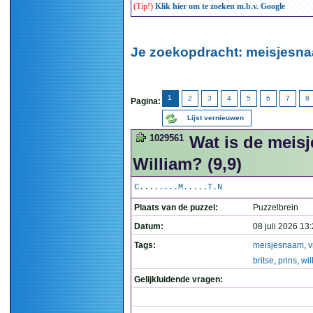
(Tip!)
Klik hier om te zoeken m.b.v. Google
Je zoekopdracht: meisjesna
1
2
3
4
5
6
7
8
Pagina:
Lijst vernieuwen
1029561
Wat is de meis
William? (9,9)
C........M.....T.N
Plaats van de puzzel:
Puzzelbrein
Datum:
08 juli 2026 13
Tags:
meisjesnaam
,
v
britse
,
prins
,
wil
Gelijkluidende vragen: