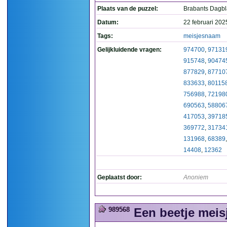
Plaats van de puzzel:
Brabants Dagb
Datum:
22 februari 202
Tags:
meisjesnaam
Gelijkluidende vragen:
974700
,
97131
915748
,
90474
877829
,
87710
833633
,
80115
756988
,
72198
690563
,
58806
417053
,
39718
369772
,
31734
131968
,
68389
14408
,
12362
Geplaatst door:
Anoniem
989568
Een beetje meis