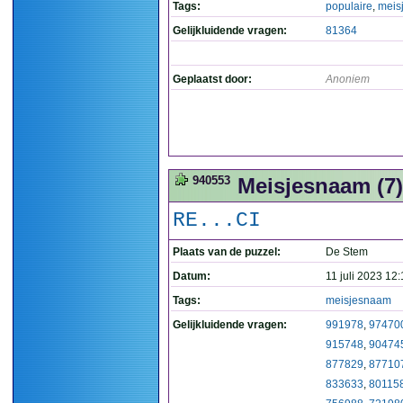
Tags:
populaire
,
meis
Gelijkluidende vragen:
81364
Geplaatst door:
Anoniem
940553
Meisjesnaam (7)
RE...CI
Plaats van de puzzel:
De Stem
Datum:
11 juli 2023 12
Tags:
meisjesnaam
Gelijkluidende vragen:
991978
,
97470
915748
,
90474
877829
,
87710
833633
,
80115