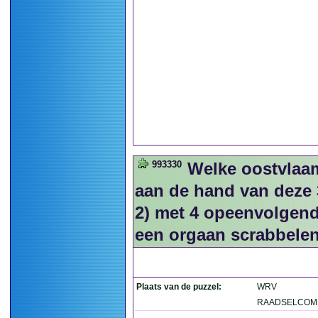
993330
Welke oostvlaa
aan de hand van deze 3
2) met 4 opeenvolgend
een orgaan scrabbelen
Plaats van de puzzel:
WRV
RAADSELCOMP