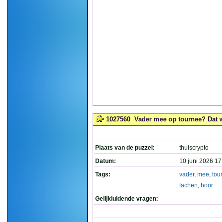
1027560
Vader mee op tournee? Dat w
Plaats van de puzzel:
thuiscrypto
Datum:
10 juni 2026 17
Tags:
vader
,
mee
,
tou
lachen
,
hoor
Gelijkluidende vragen: