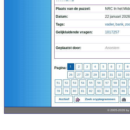
.....O..D
Plaats van de puzzel:
NRC In het Mid
Datum:
22 januari 2026
Tags:
vader
,
bank
,
zo
Gelijkluidende vragen:
1017257
Geplaatst door:
Anoniem
1
2
3
4
5
6
7
8
Pagina:
26
27
28
29
30
31
32
33
51
52
53
54
55
56
57
58
59
78
79
80
81
82
83
84
85
86
Archief
Zoek cryptogrammen
© 2005-2026 by 