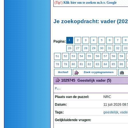
(Tip!)
Klik hier om te zoeken m.b.v. Google
Je zoekopdracht: vader (202
1
2
3
4
5
6
7
8
Pagina:
26
27
28
29
30
31
32
33
51
52
53
54
55
56
57
58
59
78
79
80
81
82
83
84
85
86
Archief
Zoek cryptogrammen
1029745
Geestelijk vader (5)
P….
Plaats van de puzzel:
NRC
Datum:
11 juli 2026 08
Tags:
geestelijk
,
vade
Gelijkluidende vragen: