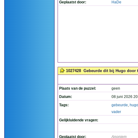
Geplaatst door:
HaDe
1027428
Gebeurde dit bij Hugo door t
Plaats van de puzzel:
geen
Datum:
08 juni 2026 20
Tags:
gebeurde
,
hug
vader
Gelijkluidende vragen:
Geplaatst door:
Anoniem