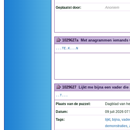
Geplaatst door:
Anoniem
1029627a
Met anagrammen iemands w
...TE.K...N
1029627
Lijkt me bijna een vader die 
..T...
Plaats van de puzzel:
Dagblad van he
Datum:
09 juli 2026 07
Tags:
lijkt
,
bijna
,
vade
demonstraties
,