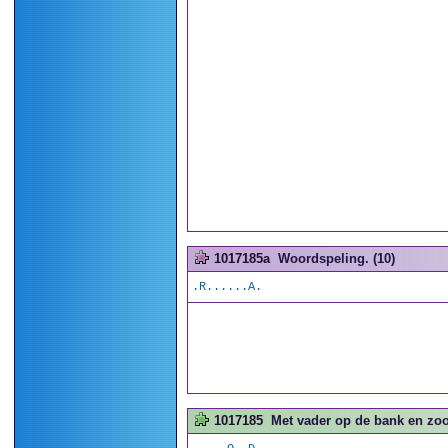
1017185a
Woordspeling. (10)
.R......A.
1017185
Met vader op de bank en zoon