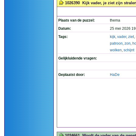
1026390
Kijk vader, je ziet zijn stra
Plaats van de puzzel:
thema
Datum:
25 mei 2026 19
Tags:
kijk
,
vader
,
ziet
,
patroon
,
zon
,
h
wolken
,
schijnt
Gelijkluidende vragen:
Geplaatst door:
HaDe
1024661
Wordt de vader van de genet