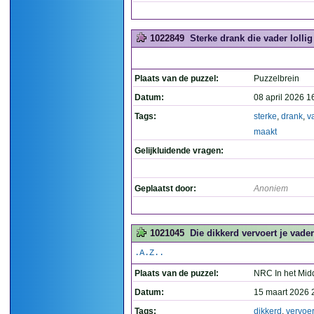
1022849
Sterke drank die vader lollig
Plaats van de puzzel:
Puzzelbrein
Datum:
08 april 2026 1
Tags:
sterke
,
drank
,
v
maakt
Gelijkluidende vragen:
Geplaatst door:
Anoniem
1021045
Die dikkerd vervoert je vader
.A.Z..
Plaats van de puzzel:
NRC In het Mid
Datum:
15 maart 2026 
Tags:
dikkerd
,
vervoer