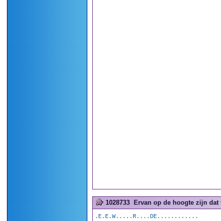
1028733
Ervan op de hoogte zijn dat 
.E.E.W.....R....DE............