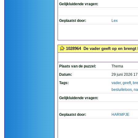
Gelijkluidende vragen:
Geplaatst door:
Lex
1028964
De vader geeft op en brengt h
Plaats van de puzzel:
Thema
Datum:
29 juni 2026 17
Tags:
vader
,
geeft
,
br
besluiteloos
,
na
Gelijkluidende vragen:
Geplaatst door:
HARMPJE