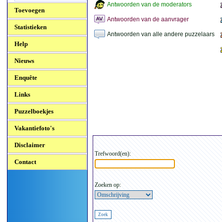
Antwoorden van de moderators
Toevoegen
Antwoorden van de aanvrager
Statistieken
Antwoorden van alle andere puzzelaars
Help
Nieuws
Enquête
Links
Puzzelboekjes
Vakantiefoto's
Disclaimer
Trefwoord(en):
Contact
Zoeken op: