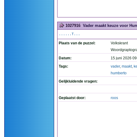
1027916
Vader maakt keuze voor Hum
......T...
Plaats van de puzzel:
Volkskrant
Woordgraptogr
Datum:
15 juni 2026 09
Tags:
vader
,
maakt
,
k
humberto
Gelijkluidende vragen:
Geplaatst door:
roos