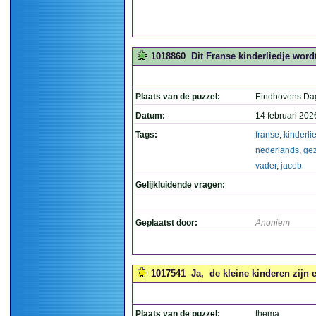
1018860
Dit Franse kinderliedje word
Plaats van de puzzel:
Eindhovens Da
Datum:
14 februari 202
Tags:
franse
,
kinderli
nederlands
,
ge
vader
,
jacob
Gelijkluidende vragen:
Geplaatst door:
Anoniem
1017541
Ja, de kleine kinderen zijn e
Plaats van de puzzel:
thema