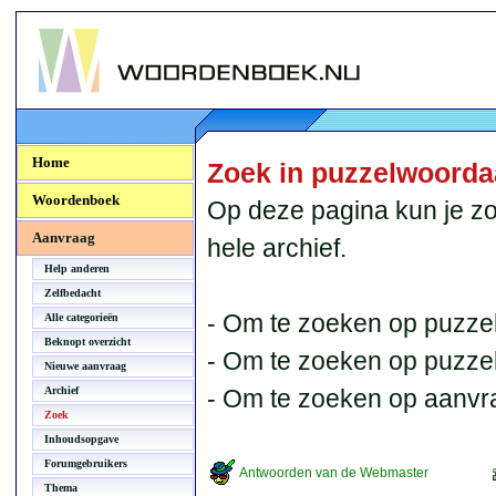
Woordenboek.NU
Home
Zoek in puzzelwoord
Woordenboek
Op deze pagina kun je zo
Aanvraag
hele archief.
Help anderen
Zelfbedacht
- Om te zoeken op puzzel
Alle categorieën
Beknopt overzicht
- Om te zoeken op puzzelb
Nieuwe aanvraag
Archief
- Om te zoeken op aanvr
Zoek
Inhoudsopgave
Forumgebruikers
Antwoorden van de Webmaster
Thema