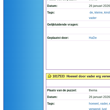
Datum:
26 januari 2026
Tags:
de
,
kleine
,
kind
vader
Gelijkluidende vragen:
Geplaatst door:
HaDe
1017533
Hoewel door vader erg verwen
Plaats van de puzzel:
thema
Datum:
26 januari 2026
Tags:
hoewel
,
vader
,
verwend
,
lust