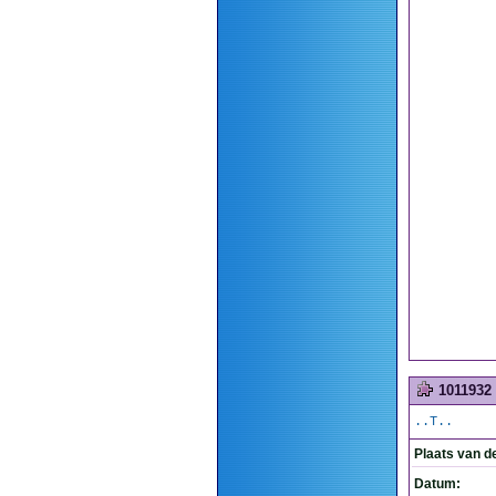
1011932
..T..
Plaats van d
Datum: