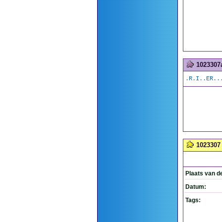
1023307
.R.I..ER..
1023307
Plaats van d
Datum:
Tags: