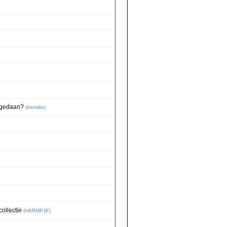
pgedaan?
(
blondie
)
ollectie
(
HARMPJE
)