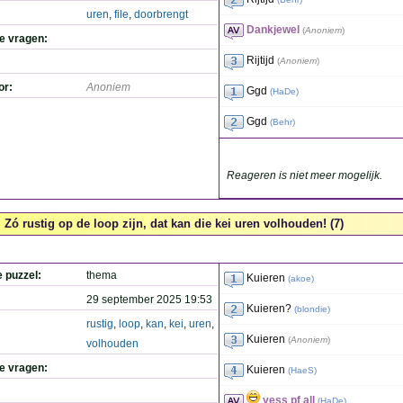
uren
,
file
,
doorbrengt
Dankjewel
(
Anoniem
)
de vragen:
Rijtijd
(
Anoniem
)
or:
Anoniem
Ggd
(
HaDe
)
Ggd
(
Behr
)
Reageren is niet meer mogelijk.
Zó rustig op de loop zijn, dat kan die kei uren volhouden! (7)
e puzzel:
thema
Kuieren
(
akoe
)
29 september 2025 19:53
Kuieren?
(
blondie
)
rustig
,
loop
,
kan
,
kei
,
uren
,
Kuieren
(
Anoniem
)
volhouden
de vragen:
Kuieren
(
HaeS
)
yess pf all
(
HaDe
)