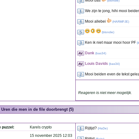
Mooi bas
(
blondie
)
We zijn te jong, hihi mooi beid
Mooi allebei
(
HARMPJE
)
(
blondie
)
Ken ik niet maar mooi hoor PF
(
Dank
(
bas34
)
Louis Davids
(
bas34
)
Mooi beiden even de tekst gel
Reageren is niet meer mogelijk.
Uren die men in de file doorbrengt (5)
e puzzel:
Karels crypto
Rijtijd?
(
HaDe
)
15 november 2025 12:03
Rijtijd
(
Behr
)