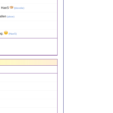
en HaeS
(
blondie
)
allen
(
akoe
)
ng.
(
HaeS
)