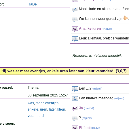
or:
HaDe
Mooi Hade en akoe en ano 2 
We kunnen weer gerust zijn
Ana: kei uren
(
HaDe
)
Leuk allemaal. prettige wandeli
Reageren is niet meer mogelijk.
Hij was er maar eventjes, enkele uren later van kleur veranderd. (3,6,7)
e puzzel:
Thema
Een ....?
(
mijzelf
)
08 september 2025 15:57
Een blauwe maandag
(
mijzelf
)
was
,
maar
,
eventjes
,
Ja
(
bas34
)
enkele
,
uren
,
later
,
kleur
,
veranderd
?
(
mijzelf
)
de vragen:
Pfff mij
(
bas34
)