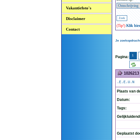
Vakantiefoto's
Disclaimer
(Tip!)
Klik hie
Contact
Je zoekopdracht
1
Pagina:
1026213
.E.E.U.N
Plaats van d
Datum:
Tags:
Gelijkluiden
Geplaatst do