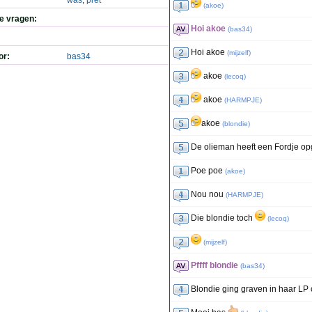
was
,
pret
(
akoe
)
de vragen:
Hoi akoe
(
bas34
)
Hoi akoe
(
mijzelf
)
or:
bas34
akoe
(
lecoq
)
akoe
(
HARMPJE
)
akoe
(
blondie
)
De olieman heeft een Fordje o
Poe poe
(
akoe
)
Nou nou
(
HARMPJE
)
Die blondie toch
(
lecoq
)
(
mijzelf
)
Pffff blondie
(
bas34
)
Blondie ging graven in haar LP c