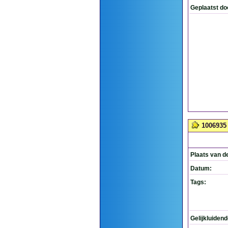
Geplaatst do
1006935
Plaats van d
Datum:
Tags:
Gelijkluiden