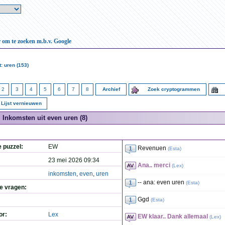
r om te zoeken m.b.v. Google
: uren (153)
2
3
4
5
6
7
8
Archief
Zoek cryptogrammen
Lijst vernieuwen
Inkomsten uit even uren (8)
e puzzel:
EW
Revenuen
(
Esta
)
23 mei 2026 09:34
Ana.. merci
(
Lex
)
inkomsten
,
even
,
uren
-- ana: even uren
(
Esta
)
de vragen:
Ggd
(
Esta
)
or:
Lex
EW klaar.. Dank allemaal
(
Lex
)