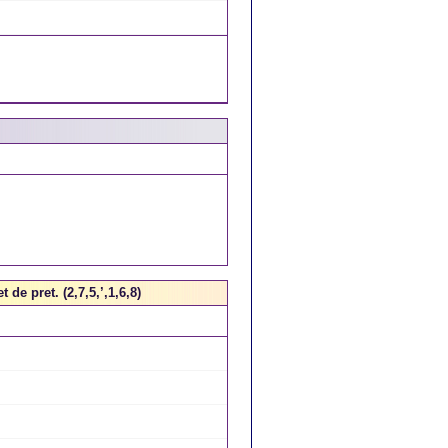
de pret. (2,7,5,’,1,6,8)