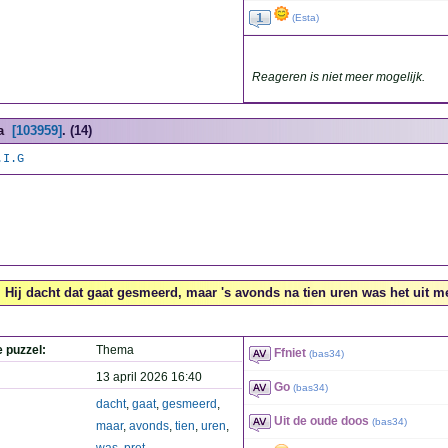
(
Esta
)
Reageren is niet meer mogelijk.
a
[103959]
. (14)
.I.G
Hij dacht dat gaat gesmeerd, maar 's avonds na tien uren was het uit met 
e puzzel:
Thema
Ffniet
(
bas34
)
13 april 2026 16:40
Go
(
bas34
)
dacht
,
gaat
,
gesmeerd
,
Uit de oude doos
(
bas34
)
maar
,
avonds
,
tien
,
uren
,