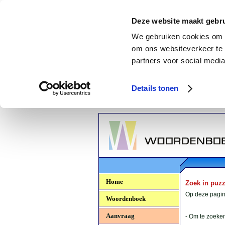
Deze website maakt gebru
We gebruiken cookies om c
om ons websiteverkeer te 
partners voor social media
Details tonen
Woordenboek.NU
Home
Zoek in puz
Op deze pagina
Woordenboek
Aanvraag
- Om te zoeken