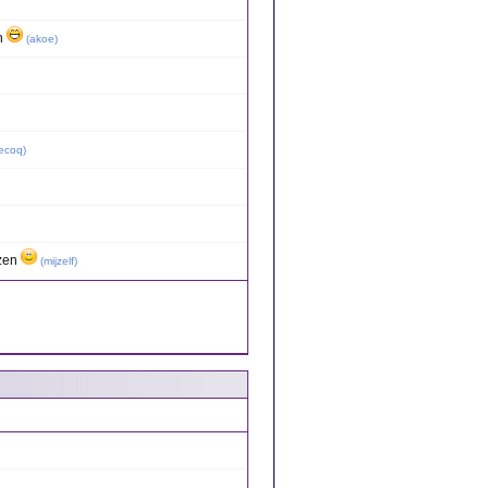
en
(
akoe
)
lecoq
)
ezen
(
mijzelf
)