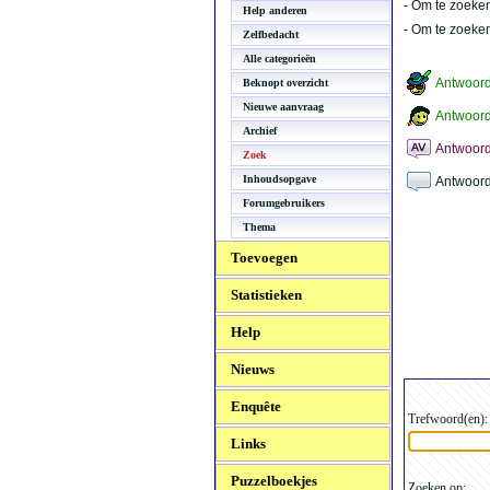
- Om te zoeken
Help anderen
- Om te zoeke
Zelfbedacht
Alle categorieën
Antwoor
Beknopt overzicht
Nieuwe aanvraag
Antwoord
Archief
Antwoord
Zoek
Inhoudsopgave
Antwoord
Forumgebruikers
Thema
Toevoegen
Statistieken
Help
Nieuws
Enquête
Trefwoord(en):
Links
Puzzelboekjes
Zoeken op: