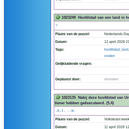
1023249
Hoofdstad van een land in h
?
Plaats van de puzzel:
Nederlands Da
Datum:
12 april 2026 2
Tags:
hoofdstad
,
land
oosten
Gelijkluidende vragen:
Geplaatst door:
Anoniem
1023135
Nabij deze hoofdstad van Ur
tiener hebben geëxecuteerd. (5,4)
.A.I. ..W.
Plaats van de puzzel:
Volkskrant wee
Datum:
11 april 2026 1