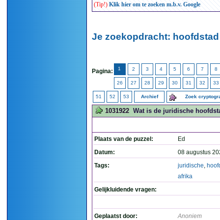
(Tip!)
Klik hier om te zoeken m.b.v. Google
Je zoekopdracht: hoofdstad
1
2
3
4
5
6
7
8
Pagina:
26
27
28
29
30
31
32
33
51
52
53
Archief
Zoek cryptog
1031922
Wat is de juridische hoofdst
Plaats van de puzzel:
Ed
Datum:
08 augustus 20
Tags:
juridische
,
hoof
afrika
Gelijkluidende vragen:
Geplaatst door:
Anoniem