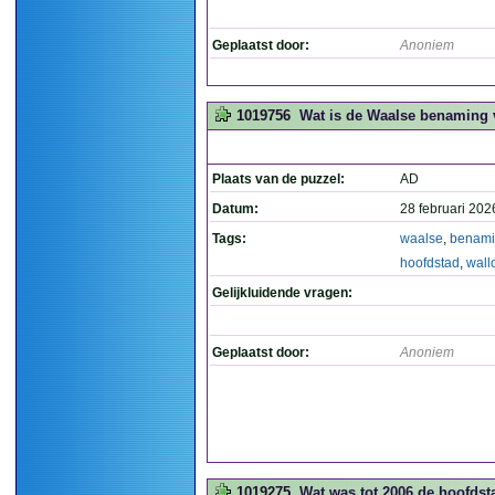
Geplaatst door:
Anoniem
1019756
Wat is de Waalse benaming v
Plaats van de puzzel:
AD
Datum:
28 februari 202
Tags:
waalse
,
benam
hoofdstad
,
wall
Gelijkluidende vragen:
Geplaatst door:
Anoniem
1019275
Wat was tot 2006 de hoofdst