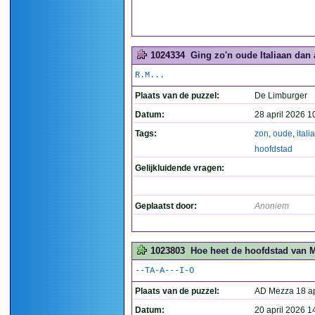
1024334
Ging zo'n oude Italiaan dan 
R.M...
Plaats van de puzzel:
De Limburger
Datum:
28 april 2026 1
Tags:
zon
,
oude
,
itali
hoofdstad
Gelijkluidende vragen:
Geplaatst door:
Anoniem
1023803
Hoe heet de hoofdstad van 
--TA-A---I-O
Plaats van de puzzel:
AD Mezza 18 ap
Datum:
20 april 2026 1