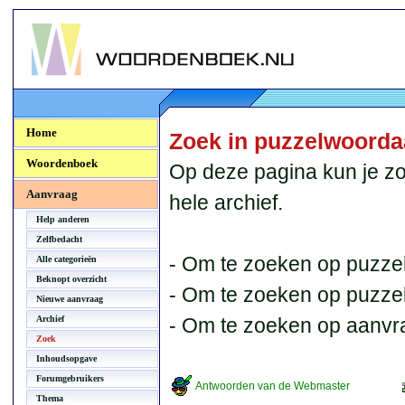
Woordenboek.NU
Home
Zoek in puzzelwoord
Woordenboek
Op deze pagina kun je zo
Aanvraag
hele archief.
Help anderen
Zelfbedacht
- Om te zoeken op puzzel
Alle categorieën
Beknopt overzicht
- Om te zoeken op puzzelb
Nieuwe aanvraag
Archief
- Om te zoeken op aanvr
Zoek
Inhoudsopgave
Forumgebruikers
Antwoorden van de Webmaster
Thema