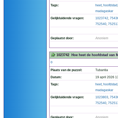
Tags:
heet
,
hoofdstad
madagaskar
Gelijkluidende vragen:
1023742
,
7543
752540
,
75251
Geplaatst door:
Anoniem
1023742
Hoe heet de hoofdstad van 
O
Plaats van de puzzel:
Tubantia
Datum:
19 april 2026 1
Tags:
heet
,
hoofdstad
madagaskar
Gelijkluidende vragen:
1023803
,
7543
752540
,
75251
Geplaatst door:
Anoniem