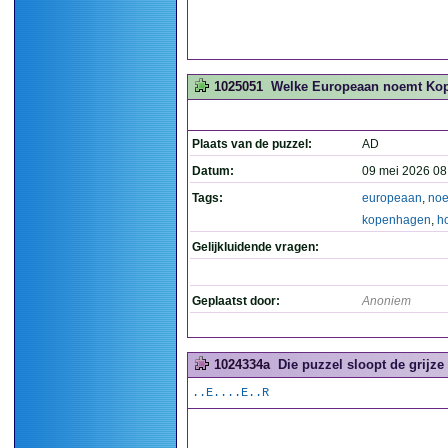
1025051
Welke Europeaan noemt Kope
Plaats van de puzzel:
AD
Datum:
09 mei 2026 08
Tags:
europeaan
,
no
kopenhagen
,
h
Gelijkluidende vragen:
Geplaatst door:
Anoniem
1024334a
Die puzzel sloopt de grijze 
..E....E..R