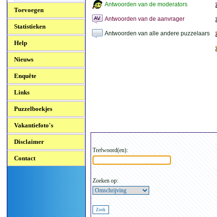
Antwoorden van de moderators
Toevoegen
Antwoorden van de aanvrager
Statistieken
Antwoorden van alle andere puzzelaars
Help
Nieuws
Enquête
Links
Puzzelboekjes
Vakantiefoto's
Disclaimer
Trefwoord(en):
Contact
Zoeken op: