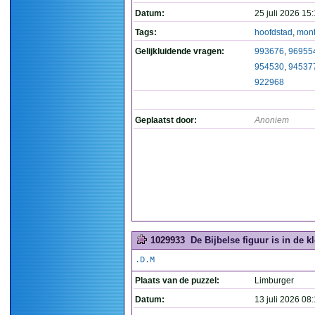
Datum:
25 juli 2026 15
Tags:
hoofdstad
,
mon
Gelijkluidende vragen:
993676
,
96955
954530
,
94537
922968
Geplaatst door:
Anoniem
1029933
De Bijbelse figuur is in de k
.D.M
Plaats van de puzzel:
Limburger
Datum:
13 juli 2026 08