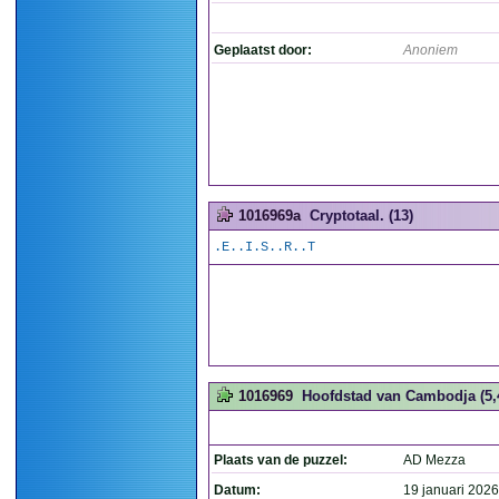
Geplaatst door:
Anoniem
1016969a
Cryptotaal. (13)
.E..I.S..R..T
1016969
Hoofdstad van Cambodja (5,
Plaats van de puzzel:
AD Mezza
Datum:
19 januari 2026