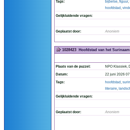
Tags:
bijbelse
,
figuur
,
hoofdstad
,
vind
Gelijkluidende vragen:
Geplaatst door:
Anoniem
1028423
Hoofdstad van het Surinaams
Plaats van de puzzel:
NPO Klassiek, 
Datum:
22 juni 2026 07
Tags:
hoofdstad
,
suri
literaire
,
landsc
Gelijkluidende vragen:
Geplaatst door:
Anoniem