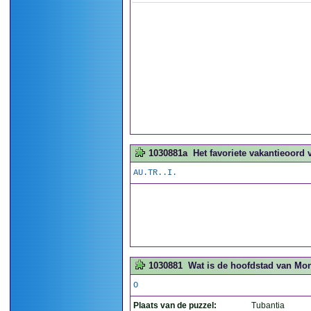
1030881a
Het favoriete vakantieoord 
AU.TR..I.
1030881
Wat is de hoofdstad van Mon
O
Plaats van de puzzel:
Tubantia