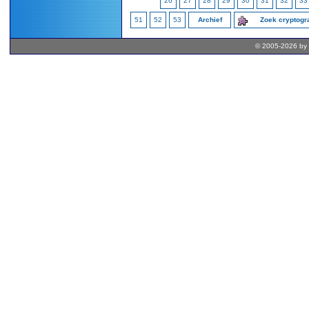
26
27
28
29
30
31
32
33
51
52
53
Archief
Zoek cryptog
© 2005-2026 by 