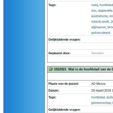
Tags:
nabij
,
hoofdsta
zou
,
opgepakte
australische
,
mil
roberts-smith
,
2
afghaanse
,
tien
geëxecuteerd
Gelijkluidende vragen:
Geplaatst door:
Anoniem
1022021
Wat is de hoofdstad van de 
Plaats van de puzzel:
AD Mezza
Datum:
29 maart 2026 
Tags:
hoofdstad
,
duits
gemeenschap
,
Gelijkluidende vragen: