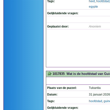
Tags:
heet
,
hoofdstad
egypte
Gelijkluidende vragen:
Geplaatst door:
Anoniem
1017835
Wat is de hoofdstad van Gui
Plaats van de puzzel:
Tubantia
Datum:
31 januari 2026
Tags:
hoofdstad
,
guin
Gelijkluidende vragen: