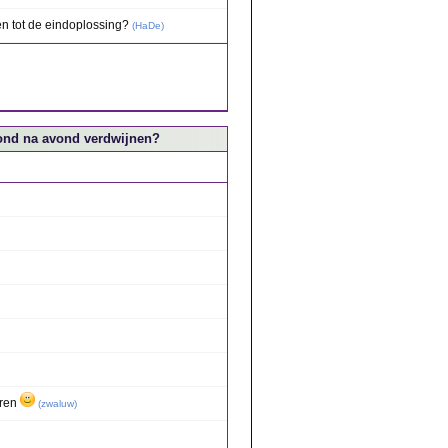
n tot de eindoplossing?
(
HaDe
)
avond na avond verdwijnen?
eren
(
zwaluw
)