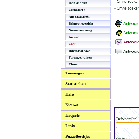
- Om te zoeken
Help anderen
- Om te zoeke
Zelfbedacht
Alle categorieën
Antwoor
Beknopt overzicht
Nieuwe aanvraag
Antwoord
Archief
Antwoord
Zoek
Inhoudsopgave
Antwoord
Forumgebruikers
Thema
Toevoegen
Statistieken
Help
Nieuws
Enquête
Trefwoord(en):
Links
Puzzelboekjes
Zoeken op: