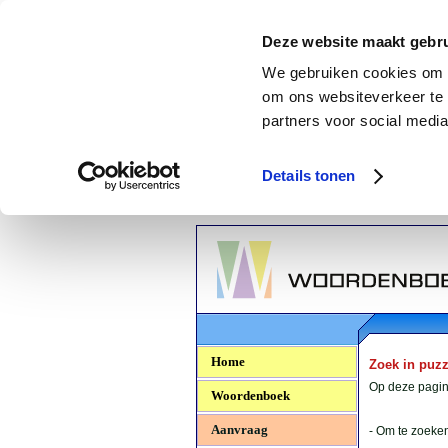
Deze website maakt gebru
We gebruiken cookies om c
om ons websiteverkeer te 
partners voor social media
Details tonen
Woordenboek.NU
Home
Zoek in puz
Op deze pagina
Woordenboek
Aanvraag
- Om te zoeken