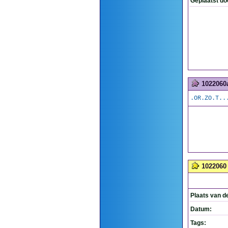
Geplaatst do
1022060
.OR.ZO.T..
1022060
Plaats van d
Datum:
Tags: