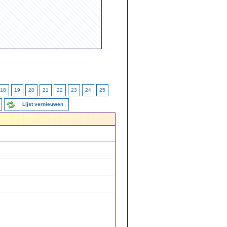
18
19
20
21
22
23
24
25
Lijst vernieuwen