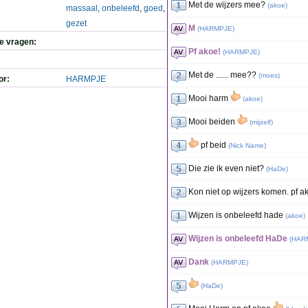
Met de wijzers mee?
(
akoe
)
massaal
,
onbeleefd
,
goed
,
gezet
M
(
HARMPJE
)
de vragen:
Pf akoe!
(
HARMPJE
)
Met de ...... mee??
(
moes
)
or:
HARMPJE
Mooi harm
(
akoe
)
Mooi beiden
(
mijzelf
)
pf beid
(
Nick Name
)
Die zie ik even niet?
(
HaDe
)
Kon niet op wijzers komen. pf a
Wijzen is onbeleefd hade
(
akoe
)
Wijzen is onbeleefd HaDe
(
HAR
Dank
(
HARMPJE
)
(
HaDe
)