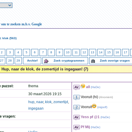
r om te zoeken m.b.v. Google
: klok (563)
2
3
4
5
6
7
8
9
10
11
12
13
14
15
16
17
27
28
29
Archief
Zoek cryptogrammen
Zoek overige vragen
Hup, naar de klok, de zomertijd is ingegaan! (7)
e puzzel:
thema
all
(
HaDe
)
30 maart 2026 19:15
Vooruit (hi)
(
Anoniem
)
hup
,
naar
,
klok
,
zomertijd
,
Vooruit
(
mijzelf
)
ingegaan
de vragen:
Yess pf @1
(
HaDe
)
Pf Mij
(
HaDe
)