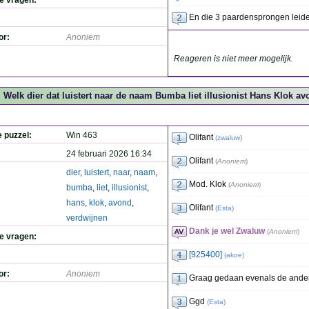
de vragen:
En die 3 paardensprongen leide
or:
Anoniem
Reageren is niet meer mogelijk.
Welk dier dat luistert naar de naam Bumba liet illusionist Hans Klok 
e puzzel:
Win 463
Olifant
(
zwaluw
)
24 februari 2026 16:34
Olifant
(
Anoniem
)
dier
,
luistert
,
naar
,
naam
,
Mod. Klok
(
Anoniem
)
bumba
,
liet
,
illusionist
,
hans
,
klok
,
avond
,
Olifant
(
Esta
)
verdwijnen
Dank je wel Zwaluw
(
Anoniem
)
de vragen:
[925400]
(
akoe
)
or:
Anoniem
Graag gedaan evenals de and
Ggd
(
Esta
)