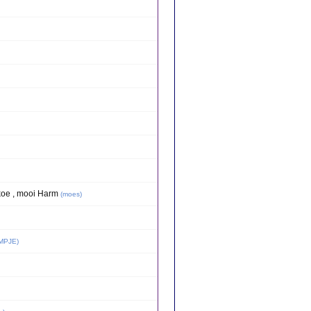
koe , mooi Harm
(
moes
)
MPJE
)