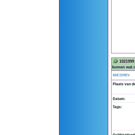
1021999
komen wat de
NDEIEREV
Plaats van d
Datum:
Tags: