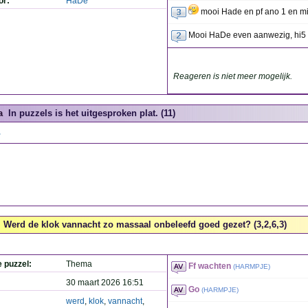
or:
HaDe
mooi Hade en pf ano 1 en m
Mooi HaDe even aanwezig, hi
Reageren is niet meer mogelijk.
a
In puzzels is het uitgesproken plat. (11)
.
Werd de klok vannacht zo massaal onbeleefd goed gezet? (3,2,6,3)
e puzzel:
Thema
Ff wachten
(
HARMPJE
)
30 maart 2026 16:51
Go
(
HARMPJE
)
werd
,
klok
,
vannacht
,