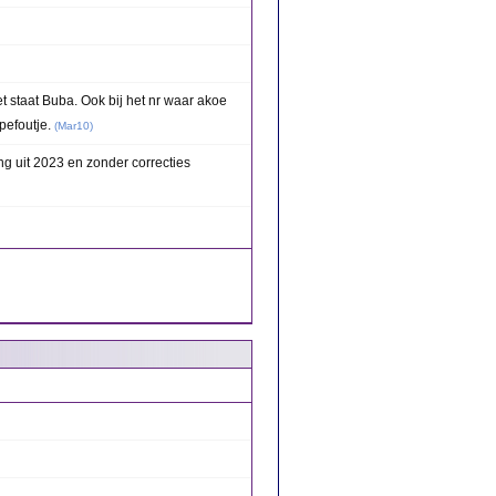
 staat Buba. Ook bij het nr waar akoe
pefoutje.
(
Mar10
)
ng uit 2023 en zonder correcties