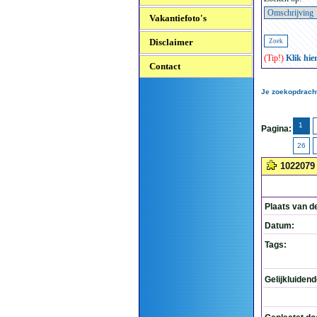
Vakantiefoto's
Disclaimer
(Tip!)
Klik hie
Contact
Je zoekopdracht
1
Pagina:
26
1022079
Plaats van d
Datum:
Tags:
Gelijkluiden