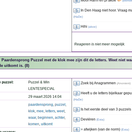
Mooi Harm en pf akoe
(
blondi
In Den Haag niet hoor. Vraag m
(
HaDe
)
Hihi
(
akoe
)
Reageren is niet meer mogelijk.
Paardensprong Puzzel met de klok mee zijn dit de letters. Weet niet wa
 uitkomt is. (8)
e puzzel:
Puzzel & Win
Zoek bij Anagrammen
(
Anoniem
)
LENTESPECIAL
Heeft u de letters bijelkaar gep
29 maart 2026 14:04
(
HaDe
)
paardensprong
,
puzzel
,
Is het eerste deel van 3 puzzels
klok
,
mee
,
letters
,
weet
,
waar
,
beginnen
,
achter
,
Deviëren
(
Esta
)
komen
,
uitkomt
= afwijken (van de norm)
(
Esta
)