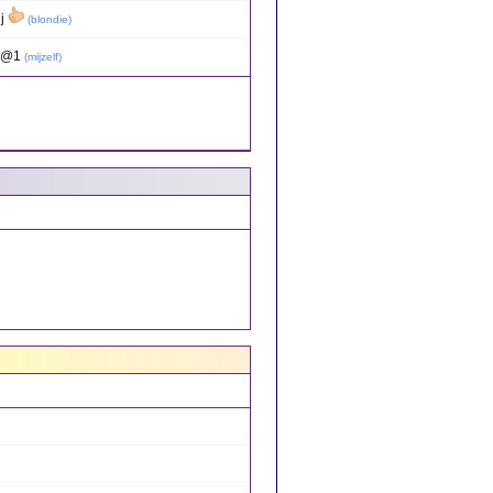
ij
(
blondie
)
5 @1
(
mijzelf
)