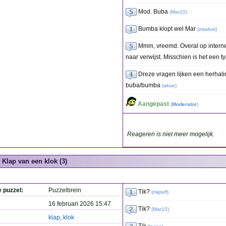
Mod. Buba
(
Mar10
)
Bumba klopt wel Mar
(
zwaluw
)
Mmm, vreemd. Overal op internet
naar verwijst. Misschien is het een ty
Dreze vragen lijken een herhali
buba/bumba
(
akoe
)
Aangepast
(
Moderator
)
Reageren is niet meer mogelijk.
Klap van een klok (3)
e puzzel:
Puzzelbrein
Tik?
(
mijzelf
)
16 februari 2026 15:47
Tik?
(
Mar10
)
klap
,
klok