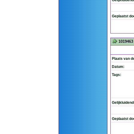
Gelijkluiden
Geplaatst do
1019463
Plaats van d
Datum:
Tags:
Gelijkluiden
Geplaatst do