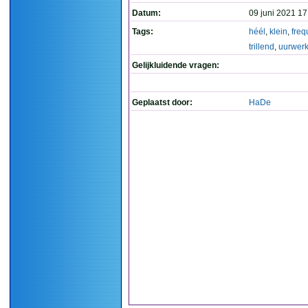
Datum:
09 juni 2021 17
Tags:
héél
,
klein
,
freq
trillend
,
uurwer
Gelijkluidende vragen:
Geplaatst door:
HaDe