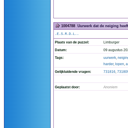
1004788
Uurwerk dat de neiging heeft
.E.S.R.D.L..
Plaats van de puzzel:
Limburger
Datum:
09 augustus 20
Tags:
uurwerk
,
neigin
harder
,
lopen
,
a
Gelijkluidende vragen:
731816
,
73180
Geplaatst door:
Anoniem