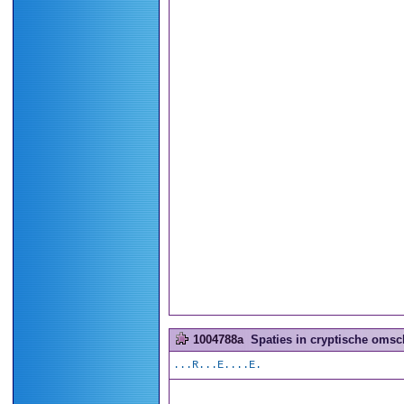
1004788a
Spaties in cryptische omsch
...R...E....E.