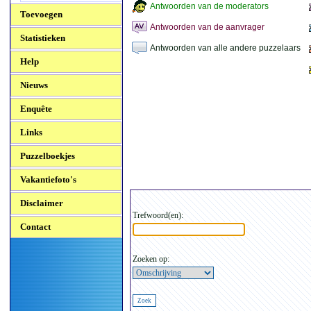
Antwoorden van de moderators
Toevoegen
Antwoorden van de aanvrager
Statistieken
Antwoorden van alle andere puzzelaars
Help
Nieuws
Enquête
Links
Puzzelboekjes
Vakantiefoto's
Disclaimer
Trefwoord(en):
Contact
Zoeken op: