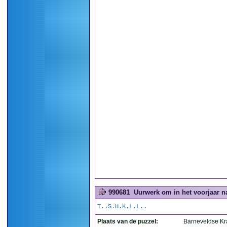
990681
Uurwerk om in het voorjaar na
T..S.H.K.L.L..
Plaats van de puzzel:
Barneveldse Kr