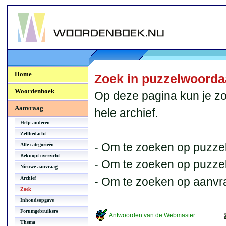
Woordenboek.NU
Home
Zoek in puzzelwoord
Woordenboek
Op deze pagina kun je zo
Aanvraag
hele archief.
Help anderen
Zelfbedacht
- Om te zoeken op puzzel
Alle categorieën
Beknopt overzicht
- Om te zoeken op puzzelb
Nieuwe aanvraag
Archief
- Om te zoeken op aanvr
Zoek
Inhoudsopgave
Forumgebruikers
Antwoorden van de Webmaster
Thema