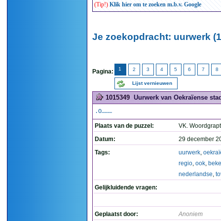
(Tip!)
Klik hier om te zoeken m.b.v. Google
Je zoekopdracht: uurwerk (1
1
2
3
4
5
6
7
8
Pagina:
Lijst vernieuwen
1015349
Uurwerk van Oekraïense stad
.O………
Plaats van de puzzel:
VK. Woordgrap
Datum:
29 december 2
Tags:
uurwerk
,
oekra
regio
,
ook
,
bek
nederlandse
,
t
Gelijkluidende vragen:
Geplaatst door:
Anoniem