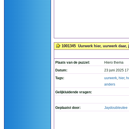
1001345
Uurwerk hier, uurwerk daar, j
Plaats van de puzzel:
Hiero thema
Datum:
23 juni 2025 17
Tags:
uurwerk
,
hier
,
h
anders
Gelijkluidende vragen:
Geplaatst door:
Jaydoubleutee