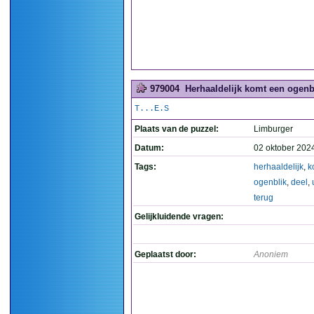
979004
Herhaaldelijk komt een ogenbl
T...E.S
Plaats van de puzzel:
Limburger
Datum:
02 oktober 202
Tags:
herhaaldelijk
,
k
ogenblik
,
deel
,
terug
Gelijkluidende vragen:
Geplaatst door:
Anoniem