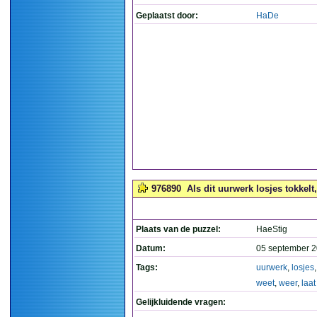
Geplaatst door:
HaDe
976890
Als dit uurwerk losjes tokkelt,
Plaats van de puzzel:
HaeStig
Datum:
05 september 2
Tags:
uurwerk
,
losjes
weet
,
weer
,
laat
Gelijkluidende vragen: