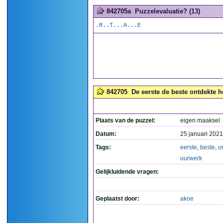
842705a
Puzzelevaluatie? (13)
.R..T...A...E
842705
De eerste de beste ontdekte h
Plaats van de puzzel:
eigen maaksel
Datum:
25 januari 2021
Tags:
eerste
,
beste
,
o
uurwerk
Gelijkluidende vragen:
Geplaatst door:
akoe