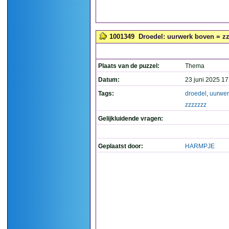
1001349
Droedel: uurwerk boven = zzz
Plaats van de puzzel:
Thema
Datum:
23 juni 2025 17
Tags:
droedel
,
uurwer
zzzzzzz
Gelijkluidende vragen:
Geplaatst door:
HARMPJE