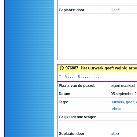
Geplaatst door:
HaeS
976887
Het uurwerk geeft weinig arbe
T. V.... U.........
Plaats van de puzzel:
eigen maaksel
Datum:
05 september 2
Tags:
uurwerk
,
geeft
,
arbeid
Gelijkluidende vragen:
Geplaatst door:
akoe