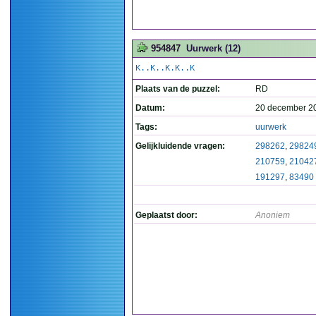
954847
Uurwerk (12)
K..K..K.K..K
Plaats van de puzzel:
RD
Datum:
20 december 2
Tags:
uurwerk
Gelijkluidende vragen:
298262
,
29824
210759
,
21042
191297
,
83490
Geplaatst door:
Anoniem