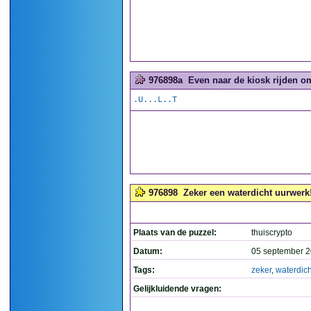
976898a
Even naar de kiosk rijden o
.U...L..T
976898
Zeker een waterdicht uurwerk!
Plaats van de puzzel:
thuiscrypto
Datum:
05 september 2
Tags:
zeker
,
waterdich
Gelijkluidende vragen: