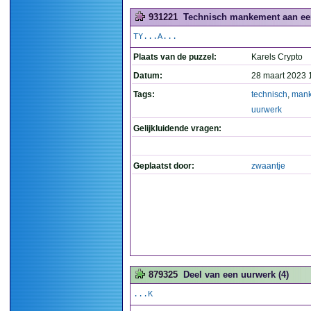
931221
Technisch mankement aan een
TY...A...
Plaats van de puzzel:
Karels Crypto
Datum:
28 maart 2023 
Tags:
technisch
,
man
uurwerk
Gelijkluidende vragen:
Geplaatst door:
zwaantje
879325
Deel van een uurwerk (4)
...K