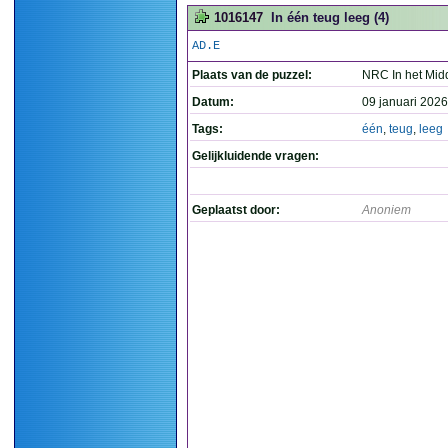
1016147
In één teug leeg (4)
AD.E
Plaats van de puzzel:
NRC In het Mid
Datum:
09 januari 2026
Tags:
één
,
teug
,
leeg
Gelijkluidende vragen:
Geplaatst door:
Anoniem