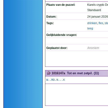
Plaats van de puzzel:
Karels crypto D
Standaard
Datum:
24 januari 2026
Tags:
drinken
,
fles
,
st
leeg
Gelijkluidende vragen:
Geplaatst door:
Anoniem
1016147a
Tot en met zetpil. (11)
W..RD.N...K