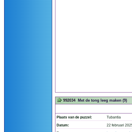
992034
Met de tong leeg maken (9)
Plaats van de puzzel:
Tubantia
Datum:
22 februari 202