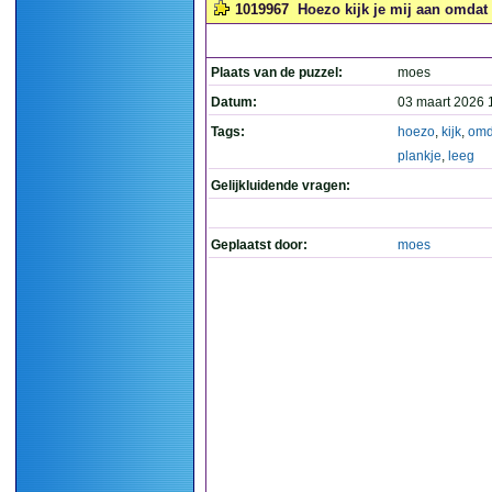
1019967
Hoezo kijk je mij aan omdat d
Plaats van de puzzel:
moes
Datum:
03 maart 2026 
Tags:
hoezo
,
kijk
,
omd
plankje
,
leeg
Gelijkluidende vragen:
Geplaatst door:
moes