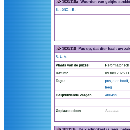
1025118a
Woorden van gelijke strekki
S..ONI..E.
1025118
Pas op, dat dier haalt uw zak
R.L.A.
Plaats van de puzzel:
Reformatorisch
Datum:
09 mei 2026 11
Tags:
pas
,
dier
,
haalt
,
leeg
Gelijkluidende vragen:
480499
Geplaatst door:
Anoniem
1021916
De kledingkast is leeg, helaas