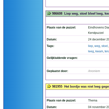
986608
Liep weg, stoel bleef leeg, kw
Plaats van de puzzel:
Eindhovens Da
Kerstpuzzel
Datum:
24 december 2
Tags:
liep
,
weg
,
stoel
leeg
,
kwam
,
ter
Gelijkluidende vragen:
Geplaatst door:
Anoniem
981955
Het bordje was niet leeg geget
Plaats van de puzzel:
Thema
Datum:
04 november 2