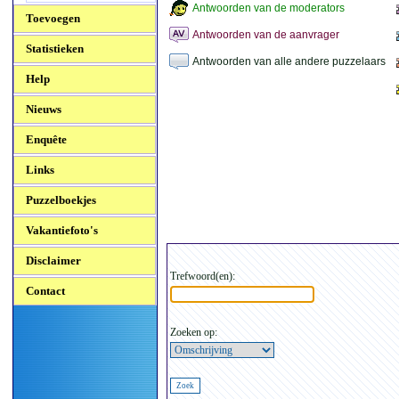
Antwoorden van de moderators
Toevoegen
Antwoorden van de aanvrager
Statistieken
Antwoorden van alle andere puzzelaars
Help
Nieuws
Enquête
Links
Puzzelboekjes
Vakantiefoto's
Disclaimer
Trefwoord(en):
Contact
Zoeken op: