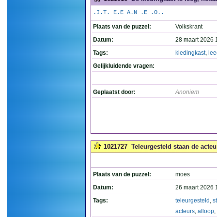
.I.T. E.E A.N .E .O..
Plaats van de puzzel:
Volkskrant
Datum:
28 maart 2026 
Tags:
kledingkast
,
lee
Gelijkluidende vragen:
Geplaatst door:
Anoniem
1021727
Teleurgesteld staan de acteur
Plaats van de puzzel:
moes
Datum:
26 maart 2026 
Tags:
teleurgesteld
,
s
acteurs
,
afloop
,