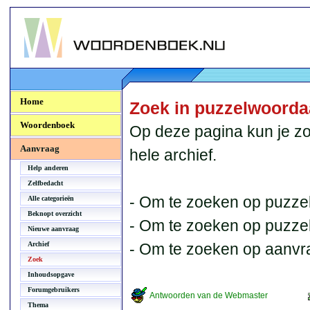
Woordenboek.NU
Home
Zoek in puzzelwoord
Woordenboek
Op deze pagina kun je zo
Aanvraag
hele archief.
Help anderen
Zelfbedacht
- Om te zoeken op puzzel
Alle categorieën
Beknopt overzicht
- Om te zoeken op puzzelb
Nieuwe aanvraag
Archief
- Om te zoeken op aanvr
Zoek
Inhoudsopgave
Forumgebruikers
Antwoorden van de Webmaster
Thema