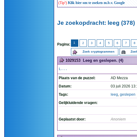
(Tip!)
Klik hier om te zoeken m.b.v. Google
Je zoekopdracht: leeg (378)
1
2
3
4
5
6
7
8
Pagina:
Zoek cryptogrammen
Zoek
1029153
Leeg en geslepen. (4)
L...
Plaats van de puzzel:
AD Mezza
Datum:
03 juli 2026 13
Tags:
leeg
,
geslepen
Gelijkluidende vragen:
Geplaatst door:
Anoniem