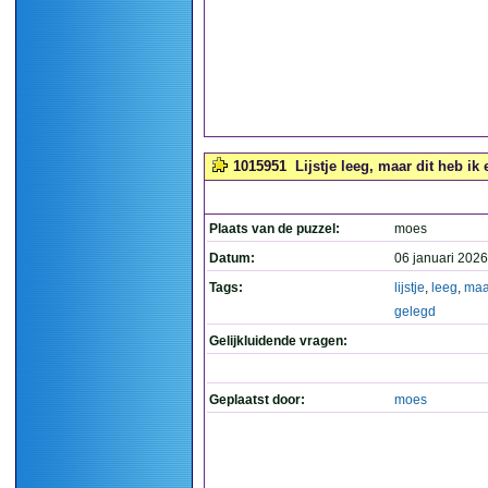
1015951
Lijstje leeg, maar dit heb ik 
Plaats van de puzzel:
moes
Datum:
06 januari 2026
Tags:
lijstje
,
leeg
,
maa
gelegd
Gelijkluidende vragen:
Geplaatst door:
moes