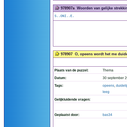
978907a
Woorden van gelijke strekkin
S..ONI..E.
978907
O, opeens wordt het me duidelij
Plaats van de puzzel:
Thema
Datum:
30 september 2
Tags:
opeens
,
duideli
leeg
Gelijkluidende vragen:
Geplaatst door:
bas34