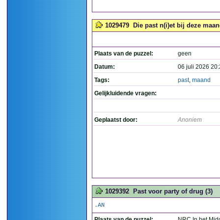
1029479
Die past n(i)et bij deze maan
Plaats van de puzzel:
geen
Datum:
06 juli 2026 20
Tags:
past
,
maand
Gelijkluidende vragen:
Geplaatst door:
Anoniem
1029392
Past voor party of drug (3)
.AN
Plaats van de puzzel:
NRC In het Mid