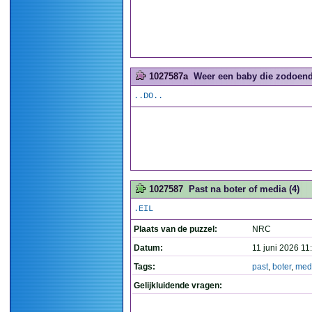
1027587a
Weer een baby die zodoende
..DO..
1027587
Past na boter of media (4)
.EIL
Plaats van de puzzel:
NRC
Datum:
11 juni 2026 11
Tags:
past
,
boter
,
med
Gelijkluidende vragen: