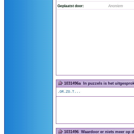
Geplaatst door:
Anoniem
1031496a
In puzzels is het uitgesprok
.OR.ZO.T...
1031496
Waardoor er niets meer op de