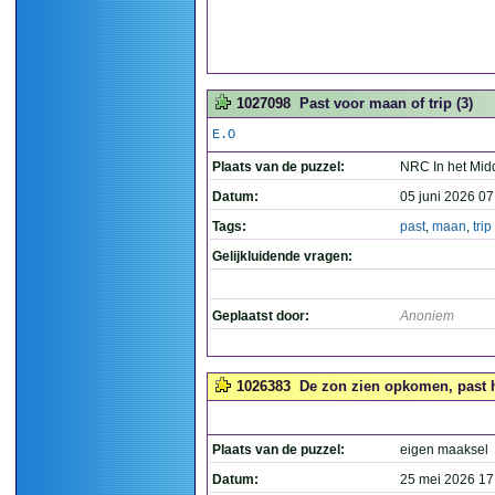
1027098
Past voor maan of trip (3)
E.O
Plaats van de puzzel:
NRC In het Mid
Datum:
05 juni 2026 07
Tags:
past
,
maan
,
trip
Gelijkluidende vragen:
Geplaatst door:
Anoniem
1026383
De zon zien opkomen, past he
Plaats van de puzzel:
eigen maaksel
Datum:
25 mei 2026 17