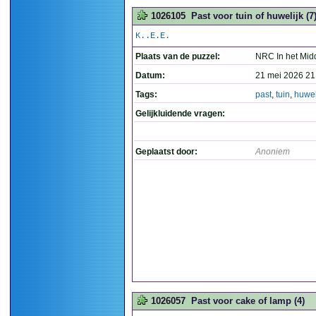
1026105
Past voor tuin of huwelijk (7
K..E.E.
Plaats van de puzzel:
NRC In het Mid
Datum:
21 mei 2026 21
Tags:
past
,
tuin
,
huwel
Gelijkluidende vragen:
Geplaatst door:
Anoniem
1026057
Past voor cake of lamp (4)