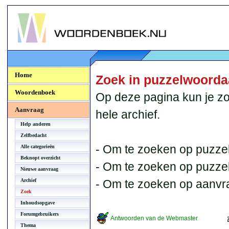
Woordenboek.NU
Home
Zoek in puzzelwoord
Woordenboek
Op deze pagina kun je zo
Aanvraag
hele archief.
Help anderen
Zelfbedacht
- Om te zoeken op puzzel
Alle categorieën
Beknopt overzicht
- Om te zoeken op puzzelb
Nieuwe aanvraag
Archief
- Om te zoeken op aanvr
Zoek
Inhoudsopgave
Forumgebruikers
Antwoorden van de Webmaster
Thema