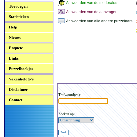
Antwoorden van de moderators
Toevoegen
Antwoorden van de aanvrager
Statistieken
Antwoorden van alle andere puzzelaars
Help
Nieuws
Enquête
Links
Puzzelboekjes
Vakantiefoto's
Disclaimer
Trefwoord(en):
Contact
Zoeken op: