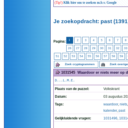
(Tip!)
Klik hier om te zoeken m.b.v. Google
Je zoekopdracht: past (1391
1
2
3
4
5
6
7
8
Pagina:
26
27
28
29
30
31
32
33
51
52
53
54
55
56
57
58
59
Zoek cryptogrammen
Zoek overig
1031545
Waardoor er niets meer op de
D...L.M.E.
Plaats van de puzzel:
Volkskrant
Datum:
03 augustus 20
Tags:
waardoor
,
niets
kalender
,
past
Gelijkluidende vragen:
1031496
,
1031