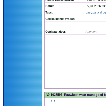
Datum:
05 juli 2026 23
Tags:
past
,
party
,
drug
Gelijkluidende vragen:
Geplaatst door:
Anoniem
1028595
Rauwkost waar munt goed bij
...S.A