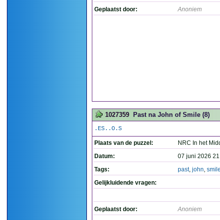
Geplaatst door:
Anoniem
1027359
Past na John of Smile (8)
.ES..O.S
Plaats van de puzzel:
NRC In het Mid
Datum:
07 juni 2026 21
Tags:
past
,
john
,
smil
Gelijkluidende vragen:
Geplaatst door:
Anoniem