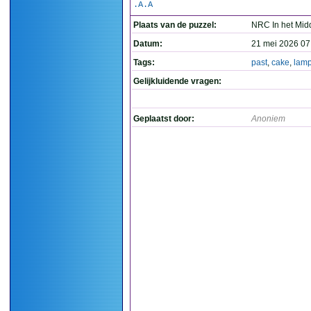
.A.A
Plaats van de puzzel:
NRC In het Mid
Datum:
21 mei 2026 07
Tags:
past
,
cake
,
lam
Gelijkluidende vragen:
Geplaatst door:
Anoniem