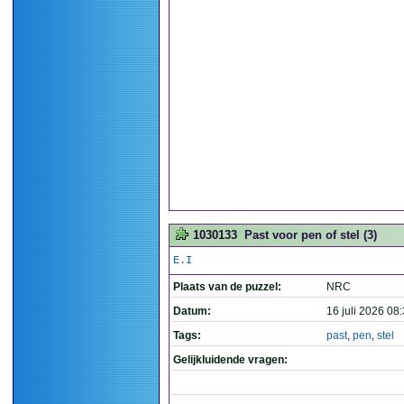
1030133
Past voor pen of stel (3)
E.I
Plaats van de puzzel:
NRC
Datum:
16 juli 2026 08
Tags:
past
,
pen
,
stel
Gelijkluidende vragen: